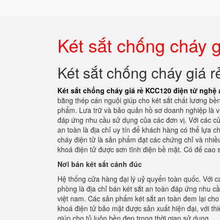
Két sắt chống cháy 
Két sắt chống cháy giá 
Két sắt chống cháy giá rẻ KCC120 điện tử nghệ 
bằng thép cán nguội giúp cho két sắt chất lương bề
phẩm. Lưa trữ và bảo quản hồ sơ doanh nghiệp là vấn
đáp ứng nhu cầu sử dụng của các đơn vị. Với các cửa
an toàn là địa chỉ uy tín để khách hàng có thể lựa 
cháy điện tử là sản phẩm đạt các chứng chỉ và nhiề
khoá điện tử được sơn tĩnh điện bề mặt. Có đế cao s
Nơi bán két sắt cánh đúc
Hệ thống cửa hàng đại lý uỷ quyển toàn quốc. Với cá
phòng là địa chỉ bán két sắt an toàn đáp ứng nhu c
việt nam. Các sản phẩm két sắt an toàn đem lại cho 
khoá điện tử bảo mật được sản xuất hiện đại, với th
giúp cho tủ luôn bền đẹp trong thời gian sử dụng