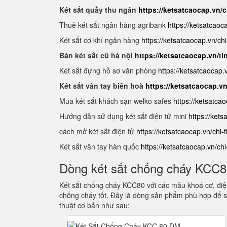
Két sắt quầy thu ngân
https://ketsatcaocap.vn/c
Thuê két sắt ngân hàng agribank
https://ketsatcaoc
Két sắt cơ khí ngân hàng
https://ketsatcaocap.vn/chi
Bán két sắt cũ hà nội
https://ketsatcaocap.vn/ti
Két sắt đựng hồ sơ văn phòng
https://ketsatcaocap
Két sắt vân tay biên hoà
https://ketsatcaocap.v
Mua két sắt khách sạn welko safes
https://ketsatca
Hướng dẫn sử dụng két sắt điện tử mini
https://ket
cách mở két sắt điện tử
https://ketsatcaocap.vn/chi-
Két sắt vân tay hàn quốc
https://ketsatcaocap.vn/ch
Dòng két sắt chống cháy KCC
Két sắt chống cháy KCC80 với các mẫu khoá cơ, điện
chống cháy tốt. Đây là dòng sản phẩm phù hợp để s
thuật cơ bản như sau: