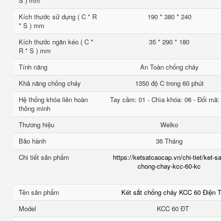
S ) mm
Kích thước sử dụng ( C * R
190 * 380 * 240
* S ) mm
Kích thước ngăn kéo ( C *
35 * 290 * 180
R * S ) mm
Tính năng
An Toàn chống cháy
Khả năng chống cháy
1350 độ C trong 60 phút
Hệ thống khóa liên hoàn
Tay cầm: 01 - Chìa khóa: 06 - Đổi mã:
thông minh
Thương hiệu
Welko
Bảo hành
36 Tháng
Chi tiết sản phẩm
https://ketsatcaocap.vn/chi-tiet/ket-sa
chong-chay-kcc-60-kc
Tên sản phẩm
Két sắt chống cháy KCC 60 Điện 
Model
KCC 60 ĐT