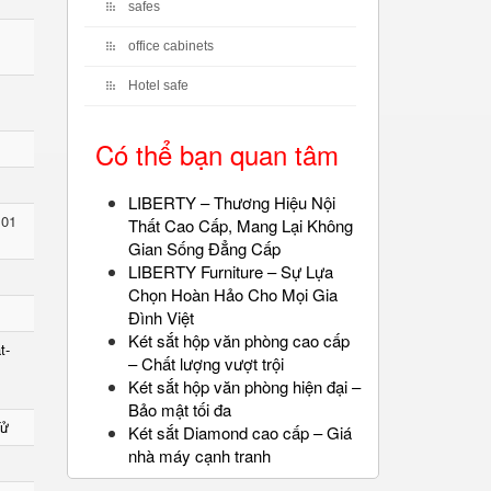
safes
office cabinets
Hotel safe
Có thể bạn quan tâm
LIBERTY – Thương Hiệu Nội
 01
Thất Cao Cấp, Mang Lại Không
Gian Sống Đẳng Cấp
LIBERTY Furniture – Sự Lựa
Chọn Hoàn Hảo Cho Mọi Gia
Đình Việt
Két sắt hộp văn phòng cao cấp
t-
– Chất lượng vượt trội
Két sắt hộp văn phòng hiện đại –
Bảo mật tối đa
Tử
Két sắt Diamond cao cấp – Giá
nhà máy cạnh tranh