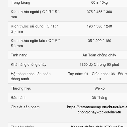
Trọng lượng
60 ± 10kg
Kích thước ngoài ( C * R * S )
375 * 455 * 360
mm
Kích thước sử dụng ( C * R *
190 * 380 * 240
S ) mm
Kích thước ngăn kéo ( C * R *
35 * 290 * 180
S ) mm
Tính năng
An Toàn chống cháy
Khả năng chống cháy
1350 độ C trong 60 phút
Hệ thống khóa liên hoàn
Tay cầm: 01 - Chìa khóa: 06 - Đổi 
thông minh
01
Thương hiệu
Welko
Bảo hành
36 Tháng
Chi tiết sản phẩm
https://ketsatcaocap.vn/chi-tiet/ket-
chong-chay-kcc-60-dien-tu
Tên sản phẩm
Két sắt chống cháy KCC 60 ĐM