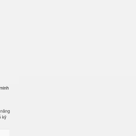
-minh
 năng
ố kỹ