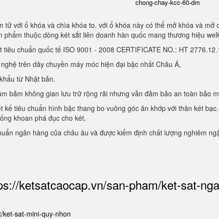
chong-chay-kcc-60-dm
 tử với ổ khóa và chìa khóa to. với ổ khóa này có thể mở khóa và mở 
sản phẩm thuộc dòng két sắt liên doanh hàn quốc mang thương hiệu we
ạt tiêu chuẩn quốc tế ISO 9001 - 2008 CERTIFICATE NO.: HT 2776.1
g nghệ trên dây chuyền máy móc hiện đại bậc nhất Châu Á,
 khẩu từ Nhật bản.
, đảm bảm không gian lưu trữ rộng rãi nhưng vẫn đảm bảo an toàn bảo 
ết kế tiêu chuẩn hình bậc thang bo vuông góc ăn khớp với thân két bạc.
hống khoan phá đục cho két.
chuẩn ngân hàng của châu âu và được kiểm định chất lượng nghiêm ng
ps://ketsatcaocap.vn/san-pham/ket-sat-ng
et/ket-sat-mini-quy-nhon