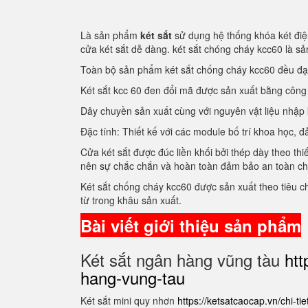
Là sản phẩm
két sắt
sử dụng hệ thống khóa két điện
cửa két sắt dễ dàng. két sắt chóng cháy kcc60 là 
Toàn bộ sản phẩm két sắt chống cháy kcc60 đều đ
Két sắt kcc 60 đen đổi mã được sản xuất bằng côn
Dây chuyền sản xuất cùng với nguyên vật liệu nhập
Đặc tính: Thiết kế với các module bố trí khoa học
Cửa két sắt được đúc liền khối bởi thép dày theo thi
nên sự chắc chắn và hoàn toàn đảm bảo an toàn c
Két sắt chống cháy kcc60 được sản xuất theo tiêu 
từ trong khâu sản xuất.
Bài viết giới thiệu sản phẩm
Két sắt ngân hàng vũng tàu
htt
hang-vung-tau
Két sắt mini quy nhơn
https://ketsatcaocap.vn/chi-ti