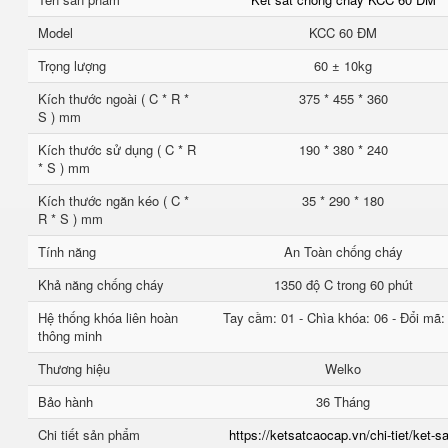
Model
KCC 60 ĐM
Trọng lượng
60 ± 10kg
Kích thước ngoài ( C * R *
375 * 455 * 360
S ) mm
Kích thước sử dụng ( C * R
190 * 380 * 240
* S ) mm
Kích thước ngăn kéo ( C *
35 * 290 * 180
R * S ) mm
Tính năng
An Toàn chống cháy
Khả năng chống cháy
1350 độ C trong 60 phút
Hệ thống khóa liên hoàn
Tay cầm: 01 - Chìa khóa: 06 - Đổi mã:
thông minh
Thương hiệu
Welko
Bảo hành
36 Tháng
Chi tiết sản phẩm
https://ketsatcaocap.vn/chi-tiet/ket-sa