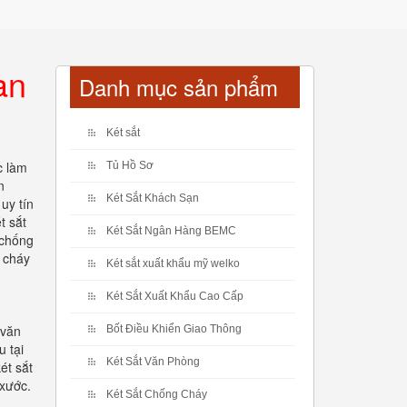
an
Danh mục sản phẩm
Két sắt
c làm
Tủ Hồ Sơ
n
Két Sắt Khách Sạn
uy tín
t sắt
Két Sắt Ngân Hàng BEMC
 chống
g cháy
Két sắt xuất khẩu mỹ welko
Két Sắt Xuất Khẩu Cao Cấp
 văn
Bốt Điều Khiển Giao Thông
 tại
Két Sắt Văn Phòng
ét sắt
 xước.
Két Sắt Chống Cháy