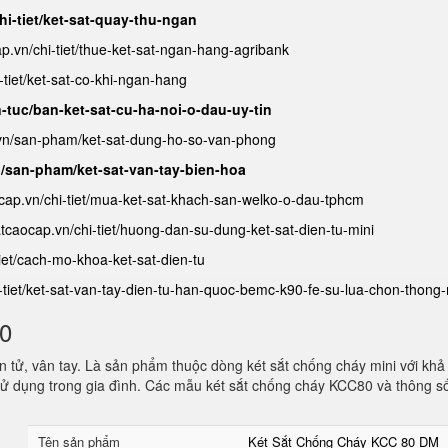
hi-tiet/ket-sat-quay-thu-ngan
ap.vn/chi-tiet/thue-ket-sat-ngan-hang-agribank
-tiet/ket-sat-co-khi-ngan-hang
n-tuc/ban-ket-sat-cu-ha-noi-o-dau-uy-tin
.vn/san-pham/ket-sat-dung-ho-so-van-phong
n/san-pham/ket-sat-van-tay-bien-hoa
ocap.vn/chi-tiet/mua-ket-sat-khach-san-welko-o-dau-tphcm
satcaocap.vn/chi-tiet/huong-dan-su-dung-ket-sat-dien-tu-mini
tiet/cach-mo-khoa-ket-sat-dien-tu
i-tiet/ket-sat-van-tay-dien-tu-han-quoc-bemc-k90-fe-su-lua-chon-thong
80
 tử, vân tay. Là sản phẩm thuộc dòng két sắt chống cháy mini với khả
ử dụng trong gia đình. Các mẫu két sắt chống cháy KCC80 và thông s
Tên sản phẩm
Két Sắt Chống Cháy KCC 80 DM