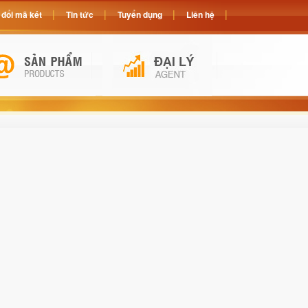
đổi mã két
Tin tức
Tuyển dụng
Liên hệ