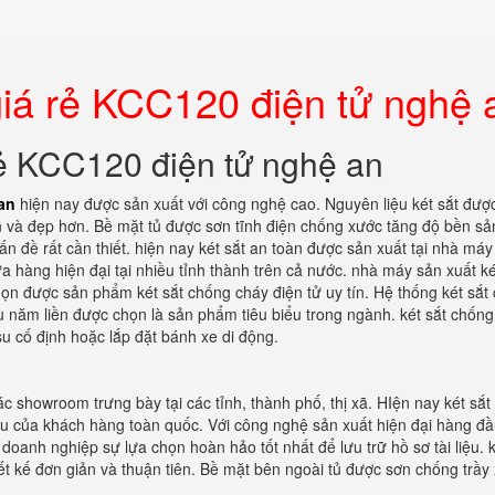
giá rẻ KCC120 điện tử nghệ 
rẻ KCC120 điện tử nghệ an
an
hiện nay được sản xuất với công nghệ cao. Nguyên liệu két sắt đượ
n và đẹp hơn. Bề mặt tủ được sơn tĩnh điện chống xước tăng độ bền sả
 đề rất cần thiết. hiện nay két sắt an toàn được sản xuất tại nhà máy 
 hàng hiện đại tại nhiều tỉnh thành trên cả nước. nhà máy sản xuất ké
chọn được sản phẩm két sắt chống cháy điện tử uy tín. Hệ thống két sắt
u năm liền được chọn là sản phẩm tiêu biểu trong ngành. két sắt chốn
u cố định hoặc lắp đặt bánh xe di động.
c showroom trưng bày tại các tỉnh, thành phố, thị xã. HIện nay két sắt
ầu của khách hàng toàn quốc. Với công nghệ sản xuất hiện đại hàng đầu
doanh nghiệp sự lựa chọn hoàn hảo tốt nhất để lưu trữ hồ sơ tài liệu. k
iết kế đơn giản và thuận tiên. Bề mặt bên ngoài tủ được sơn chống trầy