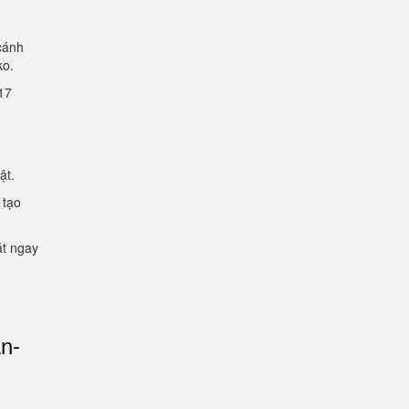
cánh
lko.
2.17
mật.
 tạo
ặt ngay
an-