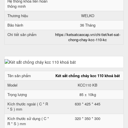
Hệ thống khóa liên hoàn
thông minh
Thương hiệu
WELKO
Bảo hành
36 Tháng
Chi tiết sản phẩm
https://ketsatcaocap.vn/chi-tiet/ket-sat-
chong-chay-kcc-110-kc
Tên sản phẩm
Két sắt chống cháy kcc 110 khoá bát
Model
KCC110 KB
Trọng lượng
85 ± 10kg
Kích thước ngoài ( C * R
630 * 425 * 445
* S ) mm
Kích thước sử dụng ( C *
320 * 350 * 300
R * S ) mm