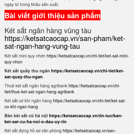
ngay từ trong khâu sản xuất.
Bài viết giới thiệu sản phẩm
Két sắt ngân hàng vũng tàu
https://ketsatcaocap.vn/san-pham/ket-
sat-ngan-hang-vung-tau
Két sắt mini quy nhơn
https://ketsatcaocap.vn/chi-tiet/ket-sat-mini-
quy-nhon
Két sắt quầy thu ngân
https://ketsatcaocap.vn/chi-tiet/ket-
sat-quay-thu-ngan
Thuê két sắt ngân hàng agribank
https://ketsatcaocap.vn/chi-
tiet/thue-ket-sat-ngan-hang-agribank
Két sắt cơ khí ngân hàng
https://ketsatcaocap.vn/chi-tiet/ket-sat-
co-khi-ngan-hang
Bán két sắt cũ hà nội
https://ketsatcaocap.vn/tin-tuc/ban-
ket-sat-cu-ha-noi-o-dau-uy-tin
Két sắt đựng hồ sơ văn phòng
https://ketsatcaocap.vn/san-