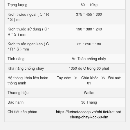
Trọng lượng
60 ± 10kg
Kích thước ngoài ( C * R
375 * 455 * 360
* S ) mm
Kích thước sử dụng ( C *
190 * 380 * 240
R * S ) mm
Kích thước ngăn kéo ( C
35 * 290 * 180
* R * S ) mm
Tính năng
An Toàn chống cháy
Khả năng chống cháy
1350 độ C trong 60 phút
Hệ thống khóa liên hoàn
Tay cầm: 01 - Chìa khóa: 06 - Đổi mã:
thông minh
01
Thương hiệu
Welko
Bảo hành
36 Tháng
Chi tiết sản phẩm
https://ketsatcaocap.vn/chi-tiet/ket-sat-
chong-chay-kcc-60-dm