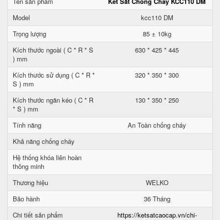
Tên sản phẩm
Két Sắt Chống Cháy KCC110 DM
Model
kcc110 DM
Trọng lượng
85 ± 10kg
Kích thước ngoài ( C * R * S
630 * 425 * 445
) mm
Kích thước sử dụng ( C * R *
320 * 350 * 300
S ) mm
Kích thước ngăn kéo ( C * R
130 * 350 * 250
* S ) mm
Tính năng
An Toàn chống cháy
Khả năng chống cháy
Hệ thống khóa liên hoàn
thông minh
Thương hiệu
WELKO
Bảo hành
36 Tháng
Chi tiết sản phẩm
https://ketsatcaocap.vn/chi-