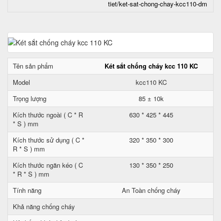
tiet/ket-sat-chong-chay-kcc110-dm
Tên sản phẩm
Két sắt chống cháy kcc 110 KC
Model
kcc110 KC
Trọng lượng
85 ± 10k
Kích thước ngoài ( C * R
630 * 425 * 445
* S ) mm
Kích thước sử dụng ( C *
320 * 350 * 300
R * S ) mm
Kích thước ngăn kéo ( C
130 * 350 * 250
* R * S ) mm
Tính năng
An Toàn chống cháy
Khả năng chống cháy