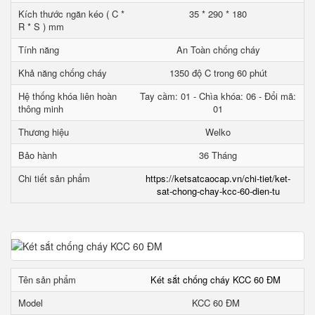
Kích thước ngăn kéo ( C *
35 * 290 * 180
R * S ) mm
Tính năng
An Toàn chống cháy
Khả năng chống cháy
1350 độ C trong 60 phút
Hệ thống khóa liên hoàn
Tay cầm: 01 - Chìa khóa: 06 - Đổi mã:
thông minh
01
Thương hiệu
Welko
Bảo hành
36 Tháng
Chi tiết sản phẩm
https://ketsatcaocap.vn/chi-tiet/ket-
sat-chong-chay-kcc-60-dien-tu
Tên sản phẩm
Két sắt chống cháy KCC 60 ĐM
Model
KCC 60 ĐM