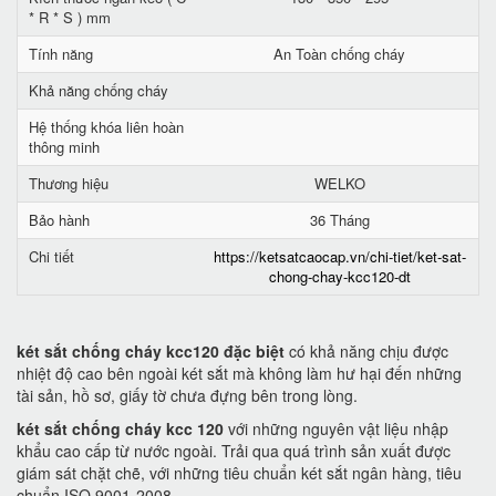
* R * S ) mm
Tính năng
An Toàn chống cháy
Khả năng chống cháy
Hệ thống khóa liên hoàn
thông minh
Thương hiệu
WELKO
Bảo hành
36 Tháng
Chi tiết
https://ketsatcaocap.vn/chi-tiet/ket-sat-
chong-chay-kcc120-dt
két sắt chống cháy kcc120 đặc biệt
có khả năng chịu được
nhiệt độ cao bên ngoài két sắt mà không làm hư hại đến những
tài sản, hồ sơ, giấy tờ chưa đựng bên trong lòng.
két sắt chống cháy kcc 120
với những nguyên vật liệu nhập
khẩu cao cấp từ nước ngoài. Trải qua quá trình sản xuất được
giám sát chặt chẽ, với những tiêu chuẩn két sắt ngân hàng, tiêu
chuẩn ISO 9001-2008.