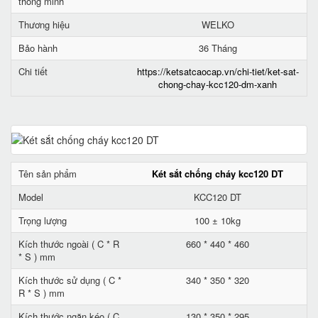
thông minh
Thương hiệu
WELKO
Bảo hành
36 Tháng
Chi tiết
https://ketsatcaocap.vn/chi-tiet/ket-sat-
chong-chay-kcc120-dm-xanh
Tên sản phẩm
Két sắt chống cháy kcc120 DT
Model
KCC120 DT
Trọng lượng
100 ± 10kg
Kích thước ngoài ( C * R
660 * 440 * 460
* S ) mm
Kích thước sử dụng ( C *
340 * 350 * 320
R * S ) mm
Kích thước ngăn kéo ( C
130 * 350 * 295