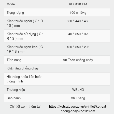
Model
KCC120 DM
Trọng lượng
100 ± 10kg
Kích thước ngoài ( C * R
660 * 440 * 460
* S ) mm
Kích thước sử dụng ( C *
340 * 350 * 320
R * S ) mm
Kích thước ngăn kéo ( C
130 * 350 * 295
* R * S ) mm
Tính năng
An Toàn chống cháy
Khả năng chống cháy
Hệ thống khóa liên hoàn
thông minh
Thương hiệu
WELKO
Bảo hành
36 Tháng
Chi tiết xem thêm tại
https://ketsatcaocap.vn/chi-tiet/ket-sat-
chong-chay-kcc120-dm