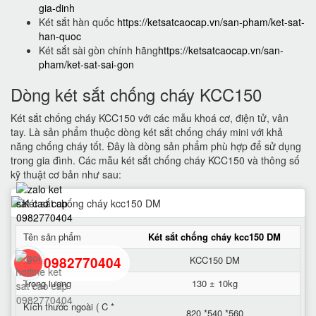
gia-dinh
Két sắt hàn quốc
https://ketsatcaocap.vn/san-pham/ket-sat-
han-quoc
Két sắt sài gòn chính hãng
https://ketsatcaocap.vn/san-
pham/ket-sat-sai-gon
Dòng két sắt chống cháy KCC150
Két sắt chống cháy KCC150 với các mẫu khoá cơ, điện tử, vân
tay. Là sản phẩm thuộc dòng két sắt chống cháy mini với khả
năng chống cháy tốt. Đây là dòng sản phẩm phù hợp để sử dụng
trong gia đình. Các mẫu két sắt chống cháy KCC150 và thông số
kỹ thuật cơ bản như sau:
Tên sản phẩm
Két sắt chống cháy kcc150 DM
0982770404
Model
KCC150 DM
Trọng lượng
130 ± 10kg
back
Kích thước ngoài ( C *
820 *540 *560