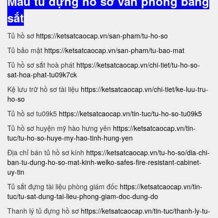
Mẫu tủ đựng hồ sơ văn phòng bằng
sắt
Tủ hồ sơ
https://ketsatcaocap.vn/san-pham/tu-ho-so
Tủ bảo mật
https://ketsatcaocap.vn/san-pham/tu-bao-mat
Tủ hồ sơ sắt hoà phát
https://ketsatcaocap.vn/chi-tiet/tu-ho-so-
sat-hoa-phat-tu09k7ck
Kệ lưu trữ hồ sơ tài liệu
https://ketsatcaocap.vn/chi-tiet/ke-luu-tru-
ho-so
Tủ hồ sơ tu09k5
https://ketsatcaocap.vn/tin-tuc/tu-ho-so-tu09k5
Tủ hồ sơ huyện mỹ hào hưng yên
https://ketsatcaocap.vn/tin-
tuc/tu-ho-so-huye-my-hao-tinh-hung-yen
Địa chỉ bán tủ hồ sơ kính
https://ketsatcaocap.vn/tu-ho-so/dia-chi-
ban-tu-dung-ho-so-mat-kinh-welko-safes-fire-resistant-cabinet-
uy-tin
Tủ sắt đựng tài liệu phòng giám đốc
https://ketsatcaocap.vn/tin-
tuc/tu-sat-dung-tai-lieu-phong-giam-doc-dung-do
Thanh lý tủ đựng hồ sơ
https://ketsatcaocap.vn/tin-tuc/thanh-ly-tu-