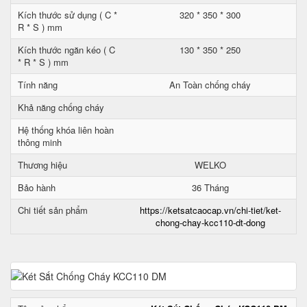
Kích thước sử dụng ( C *
320 * 350 * 300
R * S ) mm
Kích thước ngăn kéo ( C
130 * 350 * 250
* R * S ) mm
Tính năng
An Toàn chống cháy
Khả năng chống cháy
Hệ thống khóa liên hoàn
thông minh
Thương hiệu
WELKO
Bảo hành
36 Tháng
Chi tiết sản phẩm
https://ketsatcaocap.vn/chi-tiet/ket-
chong-chay-kcc110-dt-dong