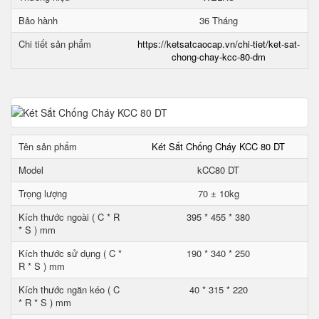
Bảo hành
36 Tháng
Chi tiết sản phẩm
https://ketsatcaocap.vn/chi-tiet/ket-sat-
chong-chay-kcc-80-dm
Tên sản phẩm
Két Sắt Chống Cháy KCC 80 DT
Model
kCC80 DT
Trọng lượng
70 ± 10kg
Kích thước ngoài ( C * R
395 * 455 * 380
* S ) mm
Kích thước sử dụng ( C *
190 * 340 * 250
R * S ) mm
Kích thước ngăn kéo ( C
40 * 315 * 220
* R * S ) mm