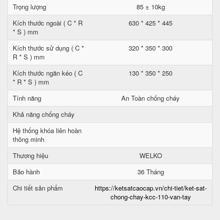
Trọng lượng
85 ± 10kg
Kích thước ngoài ( C * R
630 * 425 * 445
* S ) mm
Kích thước sử dụng ( C *
320 * 350 * 300
R * S ) mm
Kích thước ngăn kéo ( C
130 * 350 * 250
* R * S ) mm
Tính năng
An Toàn chống cháy
Khả năng chống cháy
Hệ thống khóa liên hoàn
thông minh
Thương hiệu
WELKO
Bảo hành
36 Tháng
Chi tiết sản phẩm
https://ketsatcaocap.vn/chi-tiet/ket-sat-
chong-chay-kcc-110-van-tay