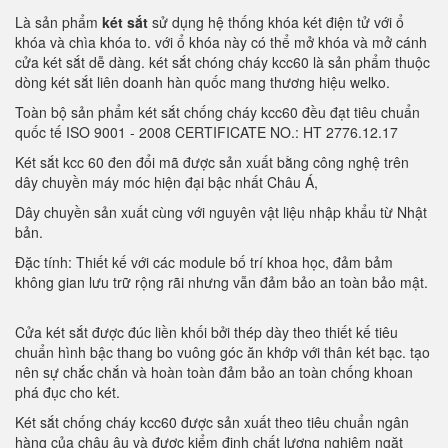
Là sản phẩm
két sắt
sử dụng hệ thống khóa két điện tử với ổ
khóa và chìa khóa to. với ổ khóa này có thể mở khóa và mở cánh
cửa két sắt dễ dàng. két sắt chóng cháy kcc60 là sản phẩm thuộc
dòng két sắt liên doanh hàn quốc mang thương hiệu welko.
Toàn bộ sản phẩm két sắt chống cháy kcc60 đều đạt tiêu chuẩn
quốc tế ISO 9001 - 2008 CERTIFICATE NO.: HT 2776.12.17
Két sắt kcc 60 đen đổi mã được sản xuất bằng công nghệ trên
dây chuyền máy móc hiện đại bậc nhất Châu Á,
Dây chuyền sản xuất cùng với nguyên vật liệu nhập khẩu từ Nhật
bản.
Đặc tính: Thiết kế với các module bố trí khoa học, đảm bảm
không gian lưu trữ rộng rãi nhưng vẫn đảm bảo an toàn bảo mật.
Cửa két sắt được đúc liền khối bởi thép dày theo thiết kế tiêu
chuẩn hình bậc thang bo vuông góc ăn khớp với thân két bạc. tạo
nên sự chắc chắn và hoàn toàn đảm bảo an toàn chống khoan
phá đục cho két.
Két sắt chống cháy kcc60 được sản xuất theo tiêu chuẩn ngân
hàng của châu âu và được kiểm định chất lượng nghiêm ngặt