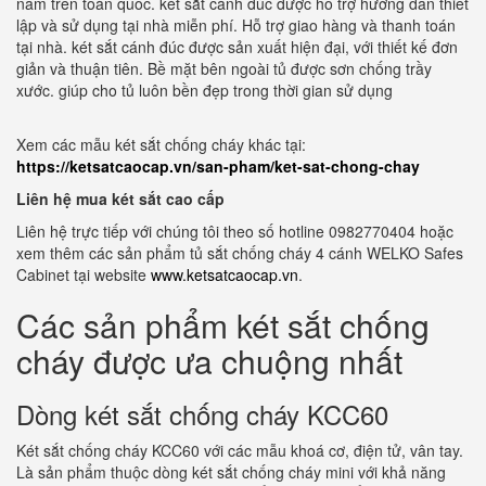
năm trên toàn quốc. két sắt cánh đúc được hỗ trợ hướng dẫn thiết
lập và sử dụng tại nhà miễn phí. Hỗ trợ giao hàng và thanh toán
tại nhà. két sắt cánh đúc được sản xuất hiện đại, với thiết kế đơn
giản và thuận tiên. Bề mặt bên ngoài tủ được sơn chống trầy
xước. giúp cho tủ luôn bền đẹp trong thời gian sử dụng
Xem các mẫu két sắt chống cháy khác tại:
https://ketsatcaocap.vn/san-pham/ket-sat-chong-chay
Liên hệ mua két sắt cao cấp
Liên hệ trực tiếp với chúng tôi theo số hotline 0982770404 hoặc
xem thêm các sản phẩm tủ sắt chống cháy 4 cánh WELKO Safes
Cabinet tại website
www.ketsatcaocap.vn
.
Các sản phẩm két sắt chống
cháy được ưa chuộng nhất
Dòng két sắt chống cháy KCC60
Két sắt chống cháy KCC60 với các mẫu khoá cơ, điện tử, vân tay.
Là sản phẩm thuộc dòng két sắt chống cháy mini với khả năng