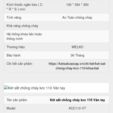
Kích thước ngăn kéo ( C
130 * 350 * 250
* R * S ) mm
Tính năng
An Toàn chống cháy
Khả năng chống cháy
Hệ thống khóa liên hoàn
thông minh
Thương hiệu
WELKO
Bảo hành
36 Tháng
Chi tiết sản phẩm
https://ketsatcaocap.vn/chi-tiet/ket-sat-
chong-chay-kcc-110-khoa-bat
Tên sản phẩm
Két sắt chống cháy kcc 110 Vân tay
Model
KCC110 VT