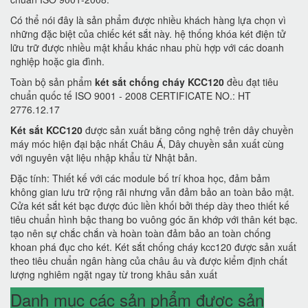
Có thể nói đây là sản phẩm được nhiều khách hàng lựa chọn vì
những đặc biệt của chiếc két sắt này. hệ thống khóa két điện tử
lữu trữ được nhiều mật khẩu khác nhau phù hợp với các doanh
nghiệp hoặc gia đình.
Toàn bộ sản phẩm
két sắt chống cháy KCC120
đều đạt tiêu
chuẩn quốc tế ISO 9001 - 2008 CERTIFICATE NO.: HT
2776.12.17
Két sắt KCC120
được sản xuất bằng công nghệ trên dây chuyền
máy móc hiện đại bậc nhất Châu Á, Dây chuyền sản xuất cùng
với nguyên vật liệu nhập khẩu từ Nhật bản.
Đặc tính: Thiết kế với các module bố trí khoa học, đảm bảm
không gian lưu trữ rộng rãi nhưng vẫn đảm bảo an toàn bảo mật.
Cửa két sắt két bạc được đúc liền khối bởi thép dày theo thiết kế
tiêu chuẩn hình bậc thang bo vuông góc ăn khớp với thân két bạc.
tạo nên sự chắc chắn và hoàn toàn đảm bảo an toàn chống
khoan phá đục cho két. Két sắt chống cháy kcc120 được sản xuất
theo tiêu chuẩn ngân hàng của châu âu và được kiểm định chất
lượng nghiêm ngặt ngay từ trong khâu sản xuất
Danh mục các sản phẩm được sản