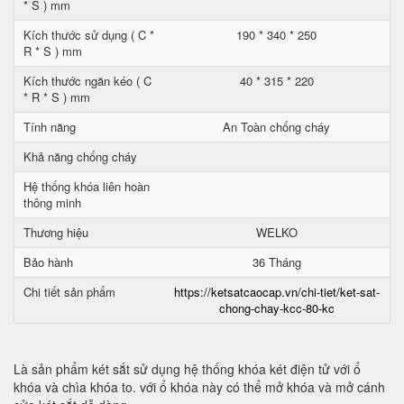
* S ) mm
Kích thước sử dụng ( C *
190 * 340 * 250
R * S ) mm
Kích thước ngăn kéo ( C
40 * 315 * 220
* R * S ) mm
Tính năng
An Toàn chống cháy
Khả năng chống cháy
Hệ thống khóa liên hoàn
thông minh
Thương hiệu
WELKO
Bảo hành
36 Tháng
Chi tiết sản phẩm
https://ketsatcaocap.vn/chi-tiet/ket-sat-
chong-chay-kcc-80-kc
Là sản phẩm két sắt sử dụng hệ thống khóa két điện tử với ổ
khóa và chìa khóa to. với ổ khóa này có thể mở khóa và mở cánh