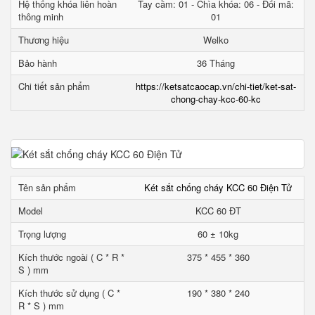
Hệ thống khóa liên hoàn
Tay cầm: 01 - Chìa khóa: 06 - Đổi mã:
thông minh
01
Thương hiệu
Welko
Bảo hành
36 Tháng
Chi tiết sản phẩm
https://ketsatcaocap.vn/chi-tiet/ket-sat-
chong-chay-kcc-60-kc
Tên sản phẩm
Két sắt chống cháy KCC 60 Điện Tử
Model
KCC 60 ĐT
Trọng lượng
60 ± 10kg
Kích thước ngoài ( C * R *
375 * 455 * 360
S ) mm
Kích thước sử dụng ( C *
190 * 380 * 240
R * S ) mm