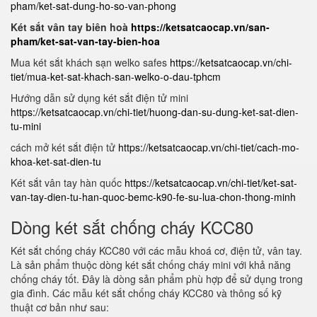
pham/ket-sat-dung-ho-so-van-phong
Két sắt vân tay biên hoà
https://ketsatcaocap.vn/san-
pham/ket-sat-van-tay-bien-hoa
Mua két sắt khách sạn welko safes
https://ketsatcaocap.vn/chi-
tiet/mua-ket-sat-khach-san-welko-o-dau-tphcm
Hướng dẫn sử dụng két sắt điện tử mini
https://ketsatcaocap.vn/chi-tiet/huong-dan-su-dung-ket-sat-dien-
tu-mini
cách mở két sắt điện tử
https://ketsatcaocap.vn/chi-tiet/cach-mo-
khoa-ket-sat-dien-tu
Két sắt vân tay hàn quốc
https://ketsatcaocap.vn/chi-tiet/ket-sat-
van-tay-dien-tu-han-quoc-bemc-k90-fe-su-lua-chon-thong-minh
Dòng két sắt chống cháy KCC80
Két sắt chống cháy KCC80 với các mẫu khoá cơ, điện tử, vân tay.
Là sản phẩm thuộc dòng két sắt chống cháy mini với khả năng
chống cháy tốt. Đây là dòng sản phẩm phù hợp để sử dụng trong
gia đình. Các mẫu két sắt chống cháy KCC80 và thông số kỹ
thuật cơ bản như sau: