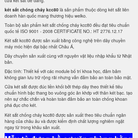
cửa két sắt dễ dàng.
két sắt chóng cháy kcc80
là sản phẩm thuộc dòng két sắt liên
doanh hàn quốc mang thương hiệu welko.
Toàn bộ sản phẩm két sắt chống cháy kcc80 đều đạt tiêu chuẩn
quốc tế ISO 9001 - 2008 CERTIFICATE NO.: HT 2776.12.17
Két sắt kcc80 được sản xuất bằng công nghệ trên dây chuyền
máy móc hiện đại bậc nhất Châu Á,
Dây chuyền sản xuất cùng với nguyên vật liệu nhập khẩu từ Nhật
bản.
Đặc tính: Thiết kế với các module bố trí khoa học, đảm bảm
không gian lưu trữ rộng rãi nhưng vẫn đảm bảo an toàn bảo mật.
Cửa két sắt được đúc liền khối bởi thép dày theo thiết kế tiêu
chuẩn hình bậc thang bo vuông góc ăn khớp với thân két bạc. tạo
nên sự chắc chắn và hoàn toàn đảm bảo an toàn chống khoan
phá đục cho két.
Két sắt chống cháy kcc80 được sản xuất theo tiêu chuẩn ngân
hàng của châu âu và được kiểm định chất lượng nghiêm ngặt
ngay từ trong khâu sản xuất.