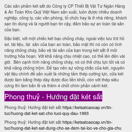
Các sản phẩm két sắt do Công ty CP Thiết Bị Vật Tư Ngân Hàng
& An Toàn Kho Quỹ Việt Nam sản xuất, luôn được nhiều doanh
nghiệp, công ty, các văn phòng, tổ chức hay là ở nhà riêng, khách
sạn tin dùng và là người bạn tin cậy, đảm bảo sự an toàn tài sản
của bạn.
Đặc biệt, với một chiếc két bạc chống cháy, ngoài việc lưu trữ hồ
sơ, tài liệu, tài sản của bạn an toàn, bảo mật thì nó còn có tính
năng chống cháy, bảo vệ tài sản của bạn trong két sắt ở môi
trường hỏa hoạn. Với khả năng chịu nhiệt cao, có thể lên đến vài
giờ. Bên cạnh tính năng chống cháy, nó có thể chịu lực tốt và có
khả năng chống trộm. Để tạo nên sự vững chắc của két, nguyên
vật liệu chính để sản xuất là những tấm thép cường lực, cửa két
được làm bằng thép dày được đúc liền khối, còn với thép siêu
cứng thì làm bản lề và thêm 4 chốt chìm phần cánh két.
Phong thuỷ - Hướng đặt két sắt
Phong thuỷ: Hướng đặt két sắt
https://ketsatcaocap.vn/tin-
tuc/huong-dat-ket-sat-cho-tuoi-quy-dau-1993
Phong thuỷ: Hướng đặt két sắt
https://ketsatcaocap.vn/tin-
tuc/huong-dat-ket-sat-dung-cho-se-dem-tai-loc-ve-cho-gia-chu