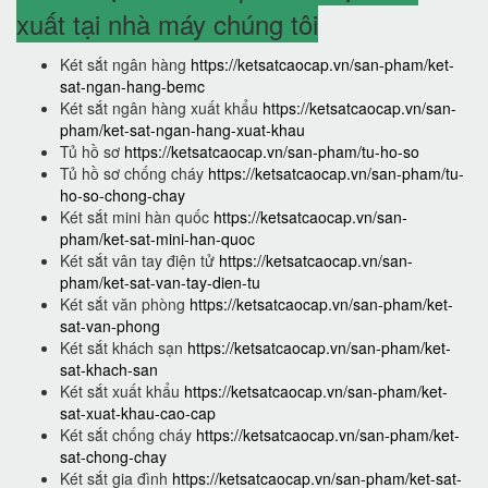
xuất tại nhà máy chúng tôi
Két sắt ngân hàng
https://ketsatcaocap.vn/san-pham/ket-
sat-ngan-hang-bemc
Két sắt ngân hàng xuất khẩu
https://ketsatcaocap.vn/san-
pham/ket-sat-ngan-hang-xuat-khau
Tủ hồ sơ
https://ketsatcaocap.vn/san-pham/tu-ho-so
Tủ hồ sơ chống cháy
https://ketsatcaocap.vn/san-pham/tu-
ho-so-chong-chay
Két sắt mini hàn quốc
https://ketsatcaocap.vn/san-
pham/ket-sat-mini-han-quoc
Két sắt vân tay điện tử
https://ketsatcaocap.vn/san-
pham/ket-sat-van-tay-dien-tu
Két sắt văn phòng
https://ketsatcaocap.vn/san-pham/ket-
sat-van-phong
Két sắt khách sạn
https://ketsatcaocap.vn/san-pham/ket-
sat-khach-san
Két sắt xuất khẩu
https://ketsatcaocap.vn/san-pham/ket-
sat-xuat-khau-cao-cap
Két sắt chống cháy
https://ketsatcaocap.vn/san-pham/ket-
sat-chong-chay
Két sắt gia đình
https://ketsatcaocap.vn/san-pham/ket-sat-