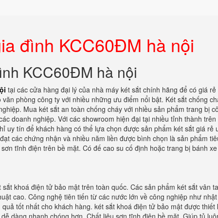
gia đình KCC60ĐM hà nội
 đình KCC60ĐM hà nội
ội
tại các cửa hàng đại lý của nhà máy két sắt chính hãng để có giá rẻ
o văn phòng công ty với nhiều những ưu điểm nổi bật. Két sắt chống c
nghiệp. Mua két sắt an toàn chống cháy với nhiều sản phẩm trang bị c
các doanh nghiệp. Với các showroom hiện đại tại nhiều tỉnh thành trên
hỉ uy tín để khách hàng có thể lựa chọn được sản phẩm két sắt giá rẻ u
 đạt các chứng nhận và nhiều năm liền được bình chọn là sản phẩm tiê
sơn tĩnh điện trên bề mặt. Có đế cao su cố định hoặc trang bị bánh xe
t sắt khoá điện tử bảo mật trên toàn quốc. Các sản phẩm két sắt vân t
huật cao. Công nghệ tiên tiến từ các nước lớn về công nghiệp như nhật
u quả tốt nhất cho khách hàng. két sắt khoá điện tử bảo mật được thiết
 dễ dàng nhanh chóng hơn. Chất liệu sơn tĩnh điện bề mặt. Giúp tủ lu