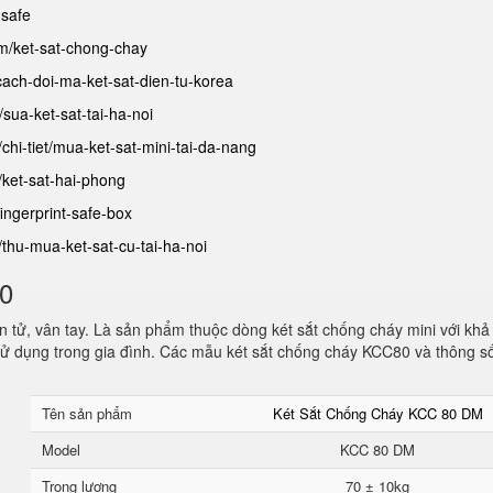
-safe
am/ket-sat-chong-chay
/cach-doi-ma-ket-sat-dien-tu-korea
t/sua-ket-sat-tai-ha-noi
/chi-tiet/mua-ket-sat-mini-tai-da-nang
/ket-sat-hai-phong
fingerprint-safe-box
t/thu-mua-ket-sat-cu-tai-ha-noi
80
 tử, vân tay. Là sản phẩm thuộc dòng két sắt chống cháy mini với khả
ử dụng trong gia đình. Các mẫu két sắt chống cháy KCC80 và thông s
Tên sản phẩm
Két Sắt Chống Cháy KCC 80 DM
Model
KCC 80 DM
Trọng lượng
70 ± 10kg