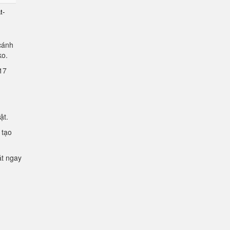
t-
cánh
lko.
2.17
mật.
 tạo
ặt ngay