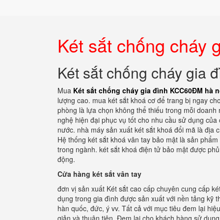
Két sắt chống cháy 
Két sắt chống cháy gia
Mua
Két sắt chống cháy gia đình KCC60ĐM hà n
lượng cao. mua két sắt khoá cơ để trang bị ngay ch
phòng là lựa chọn không thể thiếu trong mỗi doanh 
nghệ hiện đại phục vụ tốt cho nhu cầu sử dụng của 
nước. nhà máy sản xuất két sắt khoá đổi mã là địa c
Hệ thống két sắt khoá vân tay bảo mật là sản phẩm
trong ngành. két sắt khoá điện tử bảo mật được phủ 
động.
Cửa hàng két sắt vân tay
đơn vị sản xuất Két sắt cao cấp chuyên cung cấp ké
dụng trong gia đình được sản xuất với nền tảng kỹ t
hàn quốc, đức, ý vv. Tất cả với mục tiêu đem lại hiệ
giản và thuận tiện. Đem lại cho khách hàng sử dụng