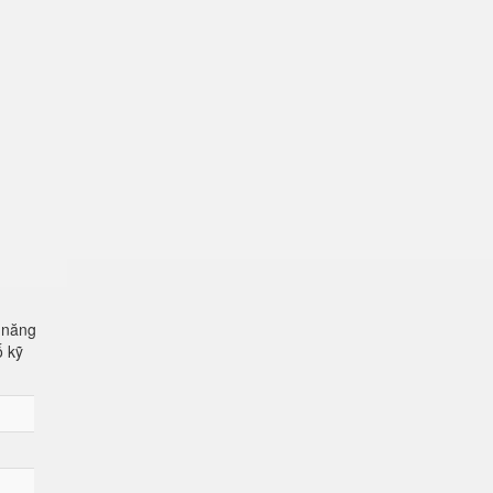
 năng
ố kỹ