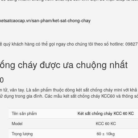
//ketsatcaocap.vn/san-pham/ket-sat-chong-chay
 rẻ quý khách hàng có thể gọi ngay cho chúng tôi theo số hotline: 098
hống cháy được ưa chuộng nhất
60
 tử, vân tay. Là sản phẩm thuộc dòng két sắt chống cháy mini với khả
ử dụng trong gia đình. Các mẫu két sắt chống cháy KCC60 và thông s
Tên sản phẩm
Két sắt chống cháy KCC 60 KC
Model
KCC 60 KC
Trọng lượng
60 ± 10kg