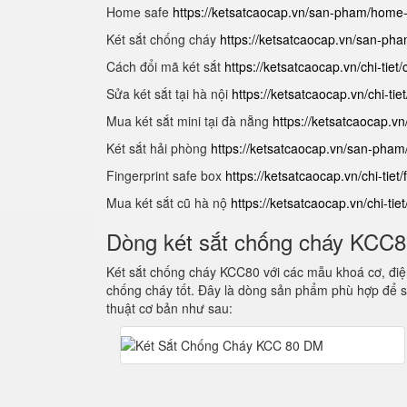
Home safe
https://ketsatcaocap.vn/san-pham/home
Két sắt chống cháy
https://ketsatcaocap.vn/san-ph
Cách đổi mã két sắt
https://ketsatcaocap.vn/chi-tiet
Sửa két sắt tại hà nội
https://ketsatcaocap.vn/chi-tie
Mua két sắt mini tại đà nẵng
https://ketsatcaocap.vn
Két sắt hải phòng
https://ketsatcaocap.vn/san-pham
Fingerprint safe box
https://ketsatcaocap.vn/chi-tiet/
Mua két sắt cũ hà nộ
https://ketsatcaocap.vn/chi-tie
Dòng két sắt chống cháy KCC
Két sắt chống cháy KCC80 với các mẫu khoá cơ, điện
chống cháy tốt. Đây là dòng sản phẩm phù hợp để s
thuật cơ bản như sau: