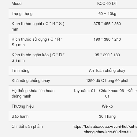
Model
KCC 60 ĐT
Trọng lượng
60 ± 10kg
Kích thước ngoài ( C * R * S )
375 * 455 * 360
mm
Kích thước sử dụng ( C * R *
190 * 380 * 240
S ) mm
Kích thước ngăn kéo ( C * R *
35 * 290 * 180
S ) mm
Tính năng
An Toàn chống cháy
Khả năng chống cháy
1350 độ C trong 60 phút
Hệ thống khóa liên hoàn
Tay cầm: 01 - Chìa khóa: 06 - Đổi 
thông minh
01
Thương hiệu
Welko
Bảo hành
36 Tháng
Chi tiết sản phẩm
https://ketsatcaocap.vn/chi-tiet/ket-
chong-chay-kcc-60-dien-tu