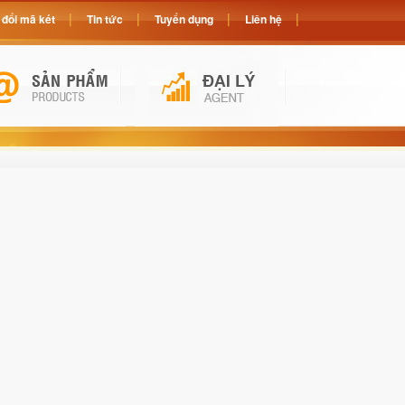
đổi mã két
Tin tức
Tuyển dụng
Liên hệ