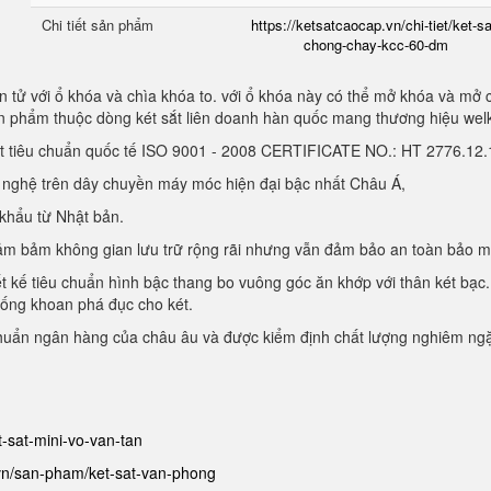
Chi tiết sản phẩm
https://ketsatcaocap.vn/chi-tiet/ket-sa
chong-chay-kcc-60-dm
 tử với ổ khóa và chìa khóa to. với ổ khóa này có thể mở khóa và mở 
sản phẩm thuộc dòng két sắt liên doanh hàn quốc mang thương hiệu we
ạt tiêu chuẩn quốc tế ISO 9001 - 2008 CERTIFICATE NO.: HT 2776.1
g nghệ trên dây chuyền máy móc hiện đại bậc nhất Châu Á,
 khẩu từ Nhật bản.
, đảm bảm không gian lưu trữ rộng rãi nhưng vẫn đảm bảo an toàn bảo 
ết kế tiêu chuẩn hình bậc thang bo vuông góc ăn khớp với thân két bạc.
hống khoan phá đục cho két.
chuẩn ngân hàng của châu âu và được kiểm định chất lượng nghiêm ng
et-sat-mini-vo-van-tan
.vn/san-pham/ket-sat-van-phong