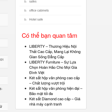
safes
office cabinets
Hotel safe
Có thể bạn quan tâm
LIBERTY – Thương Hiệu Nội
Thất Cao Cấp, Mang Lại Không
Gian Sống Đẳng Cấp
 01
LIBERTY Furniture – Sự Lựa
Chọn Hoàn Hảo Cho Mọi Gia
Đình Việt
Két sắt hộp văn phòng cao cấp
– Chất lượng vượt trội
Két sắt hộp văn phòng hiện đại –
t-
Bảo mật tối đa
Két sắt Diamond cao cấp – Giá
nhà máy cạnh tranh
Tử