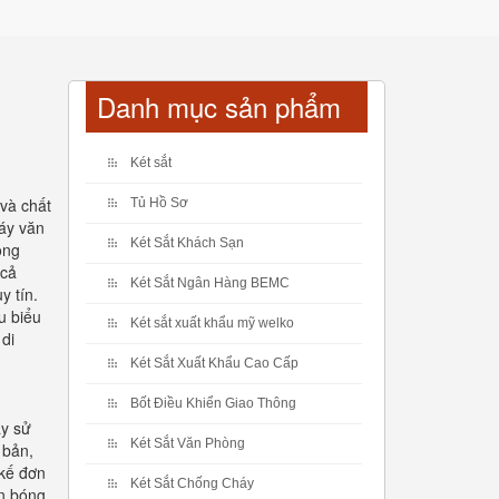
Danh mục sản phẩm
Két sắt
 và chất
Tủ Hồ Sơ
háy văn
Két Sắt Khách Sạn
ông
 cả
Két Sắt Ngân Hàng BEMC
y tín.
u biểu
Két sắt xuất khẩu mỹ welko
 di
Két Sắt Xuất Khẩu Cao Cấp
Bốt Điều Khiển Giao Thông
ay sử
Két Sắt Văn Phòng
 bản,
 kế đơn
Két Sắt Chống Cháy
ôn bóng