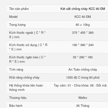
Tên sản phẩm
Két sắt chống cháy KCC 60 ĐM
Model
KCC 60 ĐM
Trọng lượng
60 ± 10kg
Kích thước ngoài ( C * R *
375 * 455 * 360
S ) mm
Kích thước sử dụng ( C * R
190 * 380 * 240
* S ) mm
Kích thước ngăn kéo ( C *
35 * 290 * 180
R * S ) mm
Tính năng
An Toàn chống cháy
Khả năng chống cháy
1350 độ C trong 60 phút
Hệ thống khóa liên hoàn
Tay cầm: 01 - Chìa khóa: 06 - Đổi mã:
thông minh
Thương hiệu
Welko
Bảo hành
36 Tháng