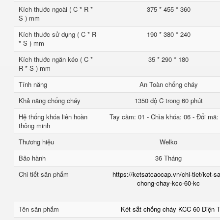
Kích thước ngoài ( C * R *
375 * 455 * 360
S ) mm
Kích thước sử dụng ( C * R
190 * 380 * 240
* S ) mm
Kích thước ngăn kéo ( C *
35 * 290 * 180
R * S ) mm
Tính năng
An Toàn chống cháy
Khả năng chống cháy
1350 độ C trong 60 phút
Hệ thống khóa liên hoàn
Tay cầm: 01 - Chìa khóa: 06 - Đổi mã:
thông minh
Thương hiệu
Welko
Bảo hành
36 Tháng
Chi tiết sản phẩm
https://ketsatcaocap.vn/chi-tiet/ket-sa
chong-chay-kcc-60-kc
Tên sản phẩm
Két sắt chống cháy KCC 60 Điện 