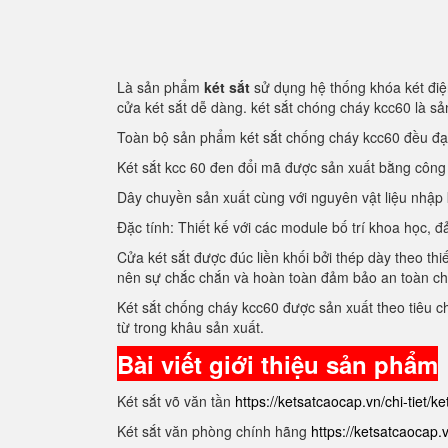
Là sản phẩm
két sắt
sử dụng hệ thống khóa két điện
cửa két sắt dễ dàng. két sắt chóng cháy kcc60 là 
Toàn bộ sản phẩm két sắt chống cháy kcc60 đều đ
Két sắt kcc 60 đen đổi mã được sản xuất bằng côn
Dây chuyền sản xuất cùng với nguyên vật liệu nhập
Đặc tính: Thiết kế với các module bố trí khoa học
Cửa két sắt được đúc liền khối bởi thép dày theo thi
nên sự chắc chắn và hoàn toàn đảm bảo an toàn c
Két sắt chống cháy kcc60 được sản xuất theo tiêu 
từ trong khâu sản xuất.
Bài viết giới thiệu sản phẩm
Két sắt võ văn tần
https://ketsatcaocap.vn/chi-tiet/k
Két sắt văn phòng chính hãng
https://ketsatcaocap