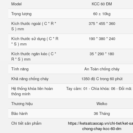
Model
KCC 60 ĐM
Trọng lượng
60 ± 10kg
Kích thước ngoài ( C * R *
375 * 455 * 360
S ) mm
Kích thước sử dụng ( C * R
190 * 380 * 240
* S ) mm
Kích thước ngăn kéo ( C *
35 * 290 * 180
R * S ) mm
Tính năng
An Toàn chống cháy
Khả năng chống cháy
1350 độ C trong 60 phút
Hệ thống khóa liên hoàn
Tay cầm: 01 - Chìa khóa: 06 - Đổi mã:
thông minh
Thương hiệu
Welko
Bảo hành
36 Tháng
Chi tiết sản phẩm
https://ketsatcaocap.vn/chi-tiet/ket-sa
chong-chay-kcc-60-dm