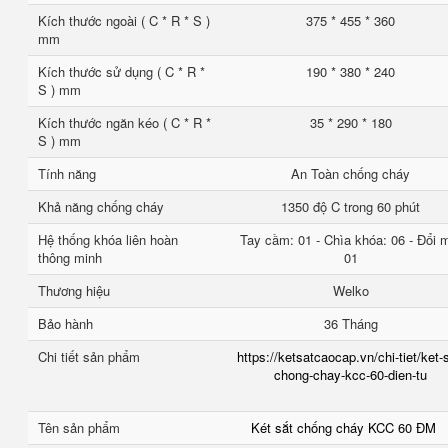
Kích thước ngoài ( C * R * S )
375 * 455 * 360
mm
Kích thước sử dụng ( C * R *
190 * 380 * 240
S ) mm
Kích thước ngăn kéo ( C * R *
35 * 290 * 180
S ) mm
Tính năng
An Toàn chống cháy
Khả năng chống cháy
1350 độ C trong 60 phút
Hệ thống khóa liên hoàn
Tay cầm: 01 - Chìa khóa: 06 - Đổi 
thông minh
01
Thương hiệu
Welko
Bảo hành
36 Tháng
Chi tiết sản phẩm
https://ketsatcaocap.vn/chi-tiet/ket-
chong-chay-kcc-60-dien-tu
Tên sản phẩm
Két sắt chống cháy KCC 60 ĐM