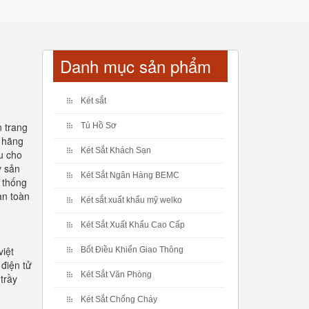
Danh mục sản phẩm
Két sắt
n trang
Tủ Hồ Sơ
h hãng
Két Sắt Khách Sạn
u cho
y sản
Két Sắt Ngân Hàng BEMC
ệ thống
an toàn
Két sắt xuất khẩu mỹ welko
Két Sắt Xuất Khẩu Cao Cấp
việt
Bốt Điều Khiển Giao Thông
 điện tử
Két Sắt Văn Phòng
trầy
Két Sắt Chống Cháy