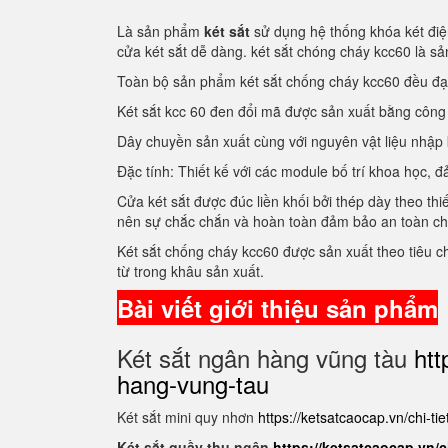
Là sản phẩm
két sắt
sử dụng hệ thống khóa két điện
cửa két sắt dễ dàng. két sắt chóng cháy kcc60 là 
Toàn bộ sản phẩm két sắt chống cháy kcc60 đều đ
Két sắt kcc 60 đen đổi mã được sản xuất bằng côn
Dây chuyền sản xuất cùng với nguyên vật liệu nhập
Đặc tính: Thiết kế với các module bố trí khoa học
Cửa két sắt được đúc liền khối bởi thép dày theo thi
nên sự chắc chắn và hoàn toàn đảm bảo an toàn c
Két sắt chống cháy kcc60 được sản xuất theo tiêu 
từ trong khâu sản xuất.
Bài viết giới thiệu sản phẩm
Két sắt ngân hàng vũng tàu
htt
hang-vung-tau
Két sắt mini quy nhơn
https://ketsatcaocap.vn/chi-ti
Két sắt quầy thu ngân
https://ketsatcaocap.vn/c