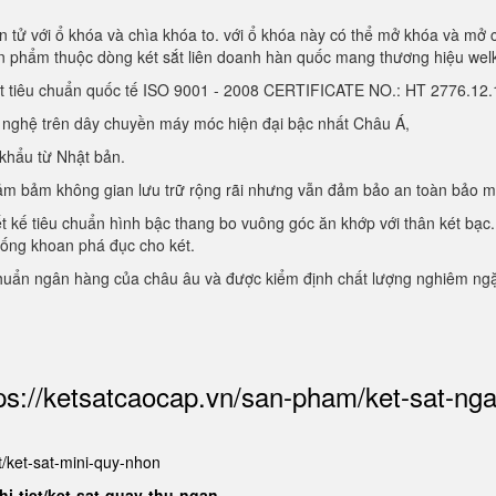
 tử với ổ khóa và chìa khóa to. với ổ khóa này có thể mở khóa và mở 
sản phẩm thuộc dòng két sắt liên doanh hàn quốc mang thương hiệu we
ạt tiêu chuẩn quốc tế ISO 9001 - 2008 CERTIFICATE NO.: HT 2776.1
g nghệ trên dây chuyền máy móc hiện đại bậc nhất Châu Á,
 khẩu từ Nhật bản.
, đảm bảm không gian lưu trữ rộng rãi nhưng vẫn đảm bảo an toàn bảo 
ết kế tiêu chuẩn hình bậc thang bo vuông góc ăn khớp với thân két bạc.
hống khoan phá đục cho két.
chuẩn ngân hàng của châu âu và được kiểm định chất lượng nghiêm ng
ps://ketsatcaocap.vn/san-pham/ket-sat-ng
et/ket-sat-mini-quy-nhon
hi-tiet/ket-sat-quay-thu-ngan