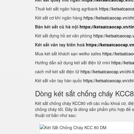
Thuê két sắt ngân hàng agribank
https://ketsatcaoc
Két sắt cơ khí ngân hàng
https://ketsatcaocap.vn/chi
Bán két sắt cũ hà nội
https://ketsatcaocap.vn/ti
Két sắt đựng hồ sơ văn phòng
https://ketsatcaocap
Két sắt vân tay biên hoà
https://ketsatcaocap.v
Mua két sắt khách sạn welko safes
https://ketsatca
Hướng dẫn sử dụng két sắt điện tử mini
https://ket
cách mở két sắt điện tử
https://ketsatcaocap.vn/chi-
Két sắt vân tay hàn quốc
https://ketsatcaocap.vn/ch
Dòng két sắt chống cháy KCC
Két sắt chống cháy KCC80 với các mẫu khoá cơ, điện
chống cháy tốt. Đây là dòng sản phẩm phù hợp để s
thuật cơ bản như sau: