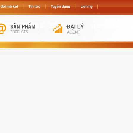
đổi mã két
Tin tức
Tuyển dụng
Liên hệ