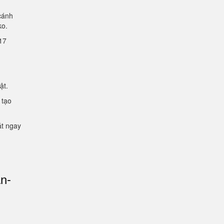
cánh
lko.
2.17
mật.
 tạo
ặt ngay
an-