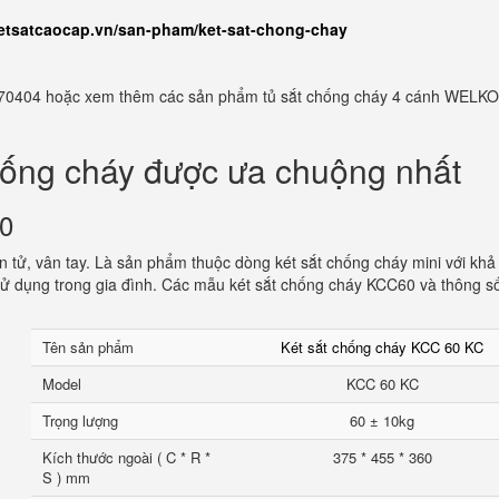
ketsatcaocap.vn/san-pham/ket-sat-chong-chay
982770404 hoặc xem thêm các sản phẩm tủ sắt chống cháy 4 cánh WELKO
hống cháy được ưa chuộng nhất
60
 tử, vân tay. Là sản phẩm thuộc dòng két sắt chống cháy mini với khả
ử dụng trong gia đình. Các mẫu két sắt chống cháy KCC60 và thông s
Tên sản phẩm
Két sắt chống cháy KCC 60 KC
Model
KCC 60 KC
Trọng lượng
60 ± 10kg
Kích thước ngoài ( C * R *
375 * 455 * 360
S ) mm