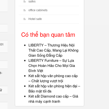
safes
office cabinets
Hotel safe
Có thể bạn quan tâm
 01
LIBERTY – Thương Hiệu Nội
Thất Cao Cấp, Mang Lại Không
Gian Sống Đẳng Cấp
LIBERTY Furniture – Sự Lựa
Chọn Hoàn Hảo Cho Mọi Gia
Đình Việt
t-
Két sắt hộp văn phòng cao cấp
– Chất lượng vượt trội
Két sắt hộp văn phòng hiện đại –
Tử
Bảo mật tối đa
Két sắt Diamond cao cấp – Giá
nhà máy cạnh tranh