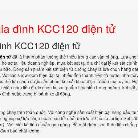
gia đình KCC120 điện tử
đình KCC120 điện tử
ện tử
đã là thành phần không thể thiếu trong các văn phòng. Lựa chọ
hồ sơ tài liệu doanh nghiệp. mua két sắt tại địa chỉ đại lý két sắt chín
ảm bảo. Dòng sản phẩm két sắt điện tử chống cháy là lựa chọn hàng đầ
t. Với các showroom hiện đại tại nhiều tỉnh thành trên cả nước. nhà má
g có thể lựa chọn được sản phẩm két sắt khoá điện tử bảo mật uy tín. H
 nhiều năm liền được chọn là sản phẩm tiêu biểu trong ngành. két sắt 
 định hoặc trang bị bánh xe di động.
ng cháy trên toàn quốc. Với công nghệ sản xuất hiện đại hàng đầu tại 
ghiệp sự lựa chọn hoàn hảo tốt nhất để lưu trữ hồ sơ tài liệu. két sắt
ỹ. Với thiết kế tiêu chuẩn gọn gàng. Bề mặt được sơn tĩnh điện chống 
n đảm bảo chất lượng.