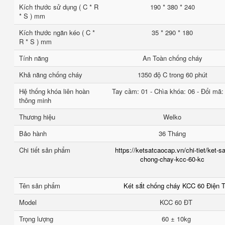
Kích thước sử dụng ( C * R
190 * 380 * 240
* S ) mm
Kích thước ngăn kéo ( C *
35 * 290 * 180
R * S ) mm
Tính năng
An Toàn chống cháy
Khả năng chống cháy
1350 độ C trong 60 phút
Hệ thống khóa liên hoàn
Tay cầm: 01 - Chìa khóa: 06 - Đổi mã:
thông minh
Thương hiệu
Welko
Bảo hành
36 Tháng
Chi tiết sản phẩm
https://ketsatcaocap.vn/chi-tiet/ket-sa
chong-chay-kcc-60-kc
Tên sản phẩm
Két sắt chống cháy KCC 60 Điện 
Model
KCC 60 ĐT
Trọng lượng
60 ± 10kg