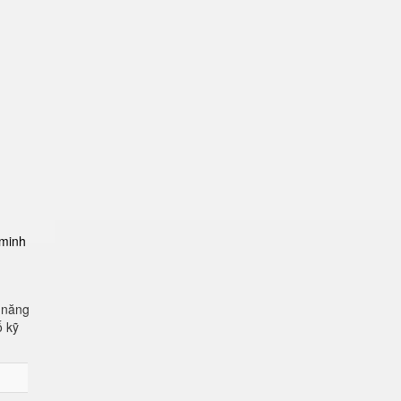
-minh
 năng
ố kỹ