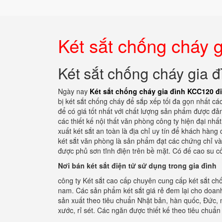
Két sắt chống cháy 
Két sắt chống cháy gia 
Ngày nay
Két sắt chống cháy gia đình KCC120 đi
bị két sắt chống cháy để sắp xếp tối đa gọn nhất các 
để có giá tốt nhất với chất lượng sản phẩm được đ
các thiết kế nội thất văn phòng công ty hiện đại nhấ
xuất két sắt an toàn là địa chỉ uy tín để khách hàn
két sắt văn phòng là sản phẩm đạt các chứng chỉ và
được phủ sơn tĩnh điện trên bề mặt. Có đế cao su cố
Nơi bán két sắt điện tử sử dụng trong gia đình
công ty Két sắt cao cấp chuyên cung cấp két sắt chố
nam. Các sản phẩm két sắt giá rẻ đem lại cho doanh n
sản xuất theo tiêu chuẩn Nhật bản, hàn quốc, Đức, m
xước, rỉ sét. Các ngăn được thiết kế theo tiêu chuẩ