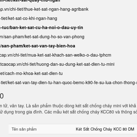
ap.vn/chi-tiet/thue-ket-sat-ngan-hang-agribank
-tiet/ket-sat-co-khi-ngan-hang
n-tuc/ban-ket-sat-cu-ha-noi-o-dau-uy-tin
.vn/san-pham/ket-sat-dung-ho-so-van-phong
n/san-pham/ket-sat-van-tay-bien-hoa
ocap.vn/chi-tiet/mua-ket-sat-khach-san-welko-o-dau-tphcm
satcaocap.vn/chi-tiet/huong-dan-su-dung-ket-sat-dien-tu-mini
tiet/cach-mo-khoa-ket-sat-dien-tu
i-tiet/ket-sat-van-tay-dien-tu-han-quoc-bemc-k90-fe-su-lua-chon-thong
80
 tử, vân tay. Là sản phẩm thuộc dòng két sắt chống cháy mini với khả
ử dụng trong gia đình. Các mẫu két sắt chống cháy KCC80 và thông s
Tên sản phẩm
Két Sắt Chống Cháy KCC 80 DM