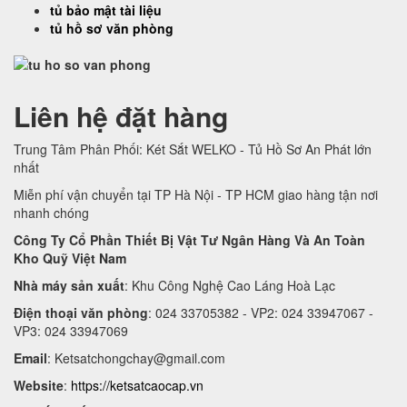
tủ bảo mật tài liệu
tủ hồ sơ văn phòng
Liên hệ đặt hàng
Trung Tâm Phân Phối: Két Sắt WELKO - Tủ Hồ Sơ An Phát lớn
nhất
Miễn phí vận chuyển tại TP Hà Nội - TP HCM giao hàng tận nơi
nhanh chóng
Công Ty Cổ Phần Thiết Bị Vật Tư Ngân Hàng Và An Toàn
Kho Quỹ Việt Nam
Nhà máy sản xuất
: Khu Công Nghệ Cao Láng Hoà Lạc
Điện thoại văn phòng
: 024 33705382 - VP2: 024 33947067 -
VP3: 024 33947069
Email
:
Ketsatchongchay@gmail.com
Website
:
https://ketsatcaocap.vn