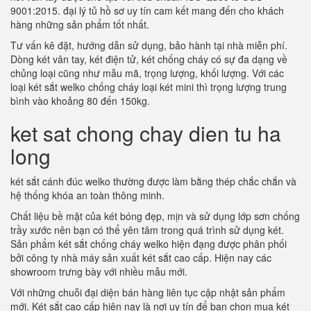
9001:2015. đại lý tủ hồ sơ uy tín cam kết mang đến cho khách
hàng những sản phẩm tốt nhất.
Tư vấn kê đặt, hướng dẫn sử dụng, bảo hành tại nhà miễn phí.
Dòng két vân tay, két điện tử, két chống cháy có sự đa dạng về
chủng loại cũng như mẫu mã, trọng lượng, khối lượng. Với các
loại két sắt welko chống cháy loại két mini thì trọng lượng trung
bình vào khoảng 80 đến 150kg.
ket sat chong chay dien tu ha
long
két sắt cánh đúc welko thường được làm bằng thép chắc chắn và
hệ thống khóa an toàn thông minh.
Chất liệu bề mặt của két bóng đẹp, mịn và sử dụng lớp sơn chống
trầy xước nên bạn có thể yên tâm trong quá trình sử dụng két.
Sản phẩm két sắt chống cháy welko hiện đạng được phân phối
bởi công ty nhà máy sản xuất két sắt cao cấp. Hiện nay các
showroom trưng bày với nhiều mẫu mới.
Với những chuỗi đại diện bán hàng liên tục cập nhật sản phẩm
mới. Két sắt cao cấp hiện nay là nơi uy tín để bạn chọn mua két