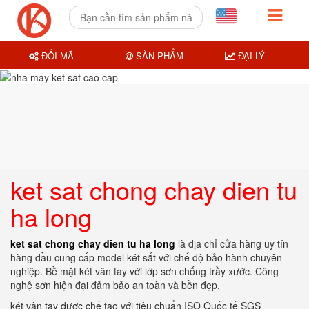
ĐỔI MÃ
SẢN PHẨM
ĐẠI LÝ
ket sat chong chay dien tu
ha long
ket sat chong chay dien tu ha long
là địa chỉ cửa hàng uy tín
hàng đầu cung cấp model két sắt với chế độ bảo hành chuyên
nghiệp. Bề mặt két vân tay với lớp sơn chống trầy xước. Công
nghệ sơn hiện đại đảm bảo an toàn và bền đẹp.
két vân tay được chế tạo với tiêu chuẩn ISO Quốc tế SGS