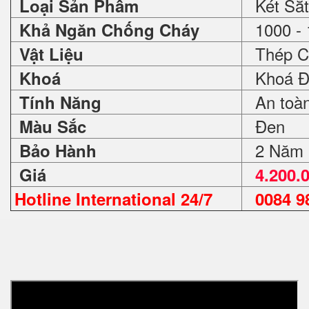
Két Sắt
Loại Sản Phẩm
1000 - 
Khả Ngăn Chống Cháy
Thép C
Vật Liệu
Khoá Đ
Khoá
An toàn 
Tính Năng
Đen
Màu Sắc
2 Năm
Bảo Hành
Giá
4.200.
Hotline International 24/7
0084 98