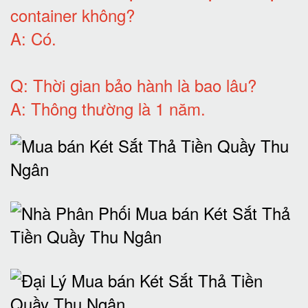
container không
?
A:
Có
.
Q: T
hời gian bảo hành
là bao lâu?
A: Thông thường là 1 năm.