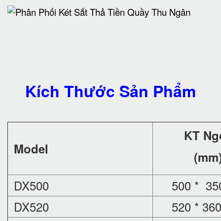
Kích Thước Sản Phẩm
KT Ng
Model
(mm
DX500
500 * 350
DX520
520 * 360