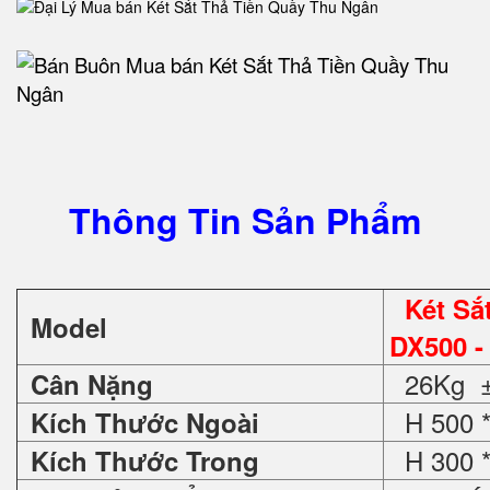
Thông Tin Sản Phẩm
Két S
Model
DX500 -
26Kg ±
Cân Nặng
H 500 *
Kích Thước Ngoài
H 300 *
Kích Thước Trong