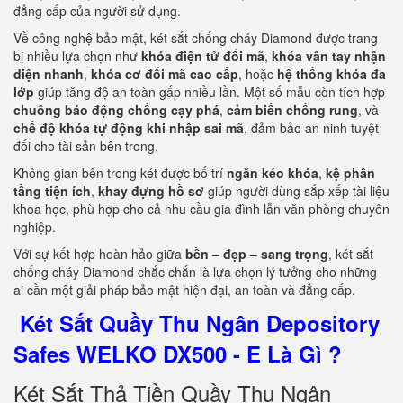
đẳng cấp của người sử dụng.
Về công nghệ bảo mật, két sắt chống cháy Diamond được trang
bị nhiều lựa chọn như
khóa điện tử đổi mã
,
khóa vân tay nhận
diện nhanh
,
khóa cơ đổi mã cao cấp
, hoặc
hệ thống khóa đa
lớp
giúp tăng độ an toàn gấp nhiều lần. Một số mẫu còn tích hợp
chuông báo động chống cạy phá
,
cảm biến chống rung
, và
chế độ khóa tự động khi nhập sai mã
, đảm bảo an ninh tuyệt
đối cho tài sản bên trong.
Không gian bên trong két được bố trí
ngăn kéo khóa
,
kệ phân
tầng tiện ích
,
khay đựng hồ sơ
giúp người dùng sắp xếp tài liệu
khoa học, phù hợp cho cả nhu cầu gia đình lẫn văn phòng chuyên
nghiệp.
Với sự kết hợp hoàn hảo giữa
bền – đẹp – sang trọng
, két sắt
chống cháy Diamond chắc chắn là lựa chọn lý tưởng cho những
ai cần một giải pháp bảo mật hiện đại, an toàn và đẳng cấp.
Két Sắt Quầy Thu Ngân Depository
Safes WELKO DX500 - E Là Gì ?
Két Sắt Thả Tiền Quầy Thu Ngân