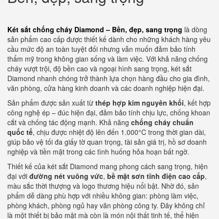
Két sắt chống cháy Diamond – Bền, đẹp, sang trọng
là dòng
sản phẩm cao cấp được thiết kế dành cho những khách hàng yêu
cầu mức độ an toàn tuyệt đối nhưng vẫn muốn đảm bảo tính
thẩm mỹ trong không gian sống và làm việc. Với khả năng chống
cháy vượt trội, độ bền cao và ngoại hình sang trọng, két sắt
Diamond nhanh chóng trở thành lựa chọn hàng đầu cho gia đình,
văn phòng, cửa hàng kinh doanh và các doanh nghiệp hiện đại.
Sản phẩm được sản xuất từ
thép hợp kim nguyên khối
, kết hợp
công nghệ ép – đúc hiện đại, đảm bảo tính chịu lực, chống khoan
cắt và chống tác động mạnh. Khả năng
chống cháy chuẩn
quốc tế
, chịu được nhiệt độ lên đến 1.000°C trong thời gian dài,
giúp bảo vệ tối đa giấy tờ quan trọng, tài sản giá trị, hồ sơ doanh
nghiệp và tiền mặt trong các tình huống hỏa hoạn bất ngờ.
Thiết kế của két sắt Diamond mang phong cách sang trọng, hiện
đại với
đường nét vuông vức
,
bề mặt sơn tĩnh điện cao cấp
,
màu sắc thời thượng và logo thương hiệu nổi bật. Nhờ đó, sản
phẩm dễ dàng phù hợp với nhiều không gian: phòng làm việc,
phòng khách, phòng ngủ hay văn phòng công ty. Đây không chỉ
là một thiết bị bảo mật mà còn là món nội thất tinh tế, thể hiện