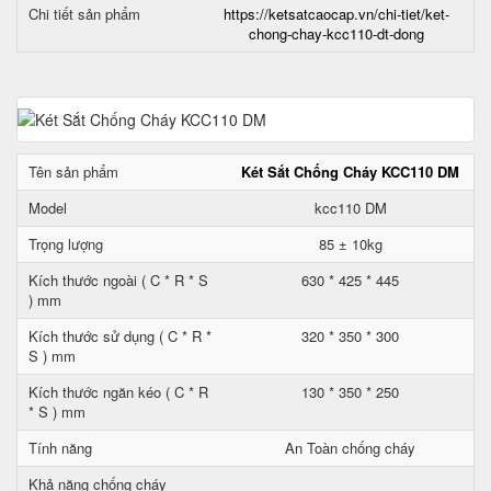
Chi tiết sản phẩm
https://ketsatcaocap.vn/chi-tiet/ket-
chong-chay-kcc110-dt-dong
Tên sản phẩm
Két Sắt Chống Cháy KCC110 DM
Model
kcc110 DM
Trọng lượng
85 ± 10kg
Kích thước ngoài ( C * R * S
630 * 425 * 445
) mm
Kích thước sử dụng ( C * R *
320 * 350 * 300
S ) mm
Kích thước ngăn kéo ( C * R
130 * 350 * 250
* S ) mm
Tính năng
An Toàn chống cháy
Khả năng chống cháy