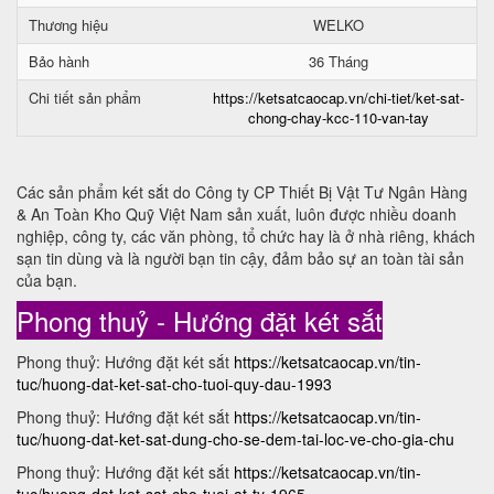
Thương hiệu
WELKO
Bảo hành
36 Tháng
Chi tiết sản phẩm
https://ketsatcaocap.vn/chi-tiet/ket-sat-
chong-chay-kcc-110-van-tay
Các sản phẩm két sắt do Công ty CP Thiết Bị Vật Tư Ngân Hàng
& An Toàn Kho Quỹ Việt Nam sản xuất, luôn được nhiều doanh
nghiệp, công ty, các văn phòng, tổ chức hay là ở nhà riêng, khách
sạn tin dùng và là người bạn tin cậy, đảm bảo sự an toàn tài sản
của bạn.
Phong thuỷ - Hướng đặt két sắt
Phong thuỷ: Hướng đặt két sắt
https://ketsatcaocap.vn/tin-
tuc/huong-dat-ket-sat-cho-tuoi-quy-dau-1993
Phong thuỷ: Hướng đặt két sắt
https://ketsatcaocap.vn/tin-
tuc/huong-dat-ket-sat-dung-cho-se-dem-tai-loc-ve-cho-gia-chu
Phong thuỷ: Hướng đặt két sắt
https://ketsatcaocap.vn/tin-