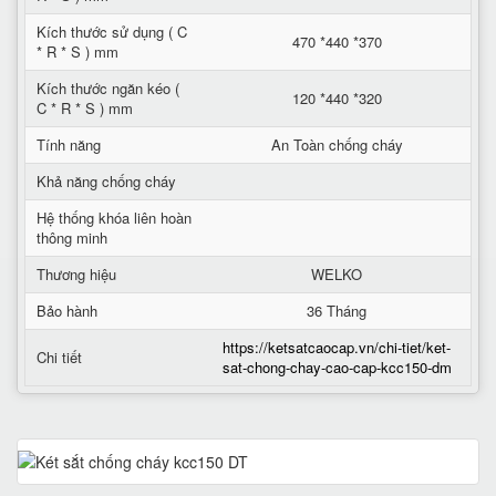
Kích thước sử dụng ( C
470 *440 *370
* R * S ) mm
Kích thước ngăn kéo (
120 *440 *320
C * R * S ) mm
Tính năng
An Toàn chống cháy
Khả năng chống cháy
Hệ thống khóa liên hoàn
thông minh
Thương hiệu
WELKO
Bảo hành
36 Tháng
https://ketsatcaocap.vn/chi-tiet/ket-
Chi tiết
sat-chong-chay-cao-cap-kcc150-dm