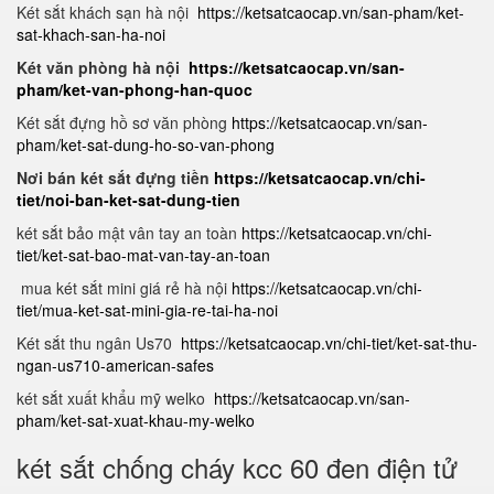
Két sắt khách sạn hà nội
https://ketsatcaocap.vn/san-pham/ket-
sat-khach-san-ha-noi
Két văn phòng hà nội
https://ketsatcaocap.vn/san-
pham/ket-van-phong-han-quoc
Két sắt đựng hồ sơ văn phòng
https://ketsatcaocap.vn/san-
pham/ket-sat-dung-ho-so-van-phong
Nơi bán két sắt đựng tiền
https://ketsatcaocap.vn/chi-
tiet/noi-ban-ket-sat-dung-tien
két sắt bảo mật vân tay an toàn
https://ketsatcaocap.vn/chi-
tiet/ket-sat-bao-mat-van-tay-an-toan
mua két sắt mini giá rẻ hà nội
https://ketsatcaocap.vn/chi-
tiet/mua-ket-sat-mini-gia-re-tai-ha-noi
Két sắt thu ngân Us70
https://ketsatcaocap.vn/chi-tiet/ket-sat-thu-
ngan-us710-american-safes
két sắt xuất khẩu mỹ welko
https://ketsatcaocap.vn/san-
pham/ket-sat-xuat-khau-my-welko
két sắt chống cháy kcc 60 đen điện tử