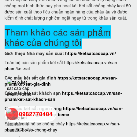
chống mọi hình thức nạy phá hoại két Két sắt chống cháy kcc150
được sản xuất theo tiêu chuẩn ngân hàng của châu âu và được
kiểm định chất lượng nghiêm ngặt ngay từ trong khâu sản xuất.
Tham khảo các sán phẩm
khác của chúng tôi
Giới thiệu Nhà máy sản xuất
https://ketsatcaocap.vn/
Toàn bộ các sản phẩm két sắt
https://ketsatcaocap.vn/san-
pham/ket-sat
Các mẫu két sắt gia đình
https://ketsatcaocap.vn/san-
pham/ket-sat-gia-dinh
Các mẫu két sắt khách sạn
https://ketsatcaocap.vn/san-
pham/ket-sat-khach-san
Các mẫu két sắt ngân hàng
https://ketsatcaocap.vn/san-
0982770404
pham/ket-sat-ngan-hang-bemc
Sản phẩm tủ hồ sơ chống cháy
https://ketsatcaocap.vn/san-
pham/tu-ho-so-chong-chay
back