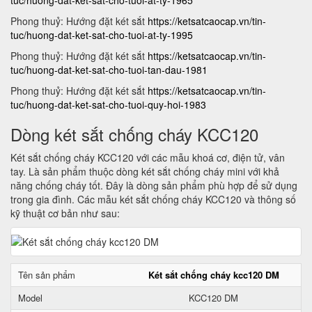
tuc/huong-dat-ket-sat-cho-tuoi-at-ty-1965
Phong thuỷ: Hướng đặt két sắt
https://ketsatcaocap.vn/tin-
tuc/huong-dat-ket-sat-cho-tuoi-at-ty-1995
Phong thuỷ: Hướng đặt két sắt
https://ketsatcaocap.vn/tin-
tuc/huong-dat-ket-sat-cho-tuoi-tan-dau-1981
Phong thuỷ: Hướng đặt két sắt
https://ketsatcaocap.vn/tin-
tuc/huong-dat-ket-sat-cho-tuoi-quy-hoi-1983
Dòng két sắt chống cháy KCC120
Két sắt chống cháy KCC120 với các mẫu khoá cơ, điện tử, vân
tay. Là sản phẩm thuộc dòng két sắt chống cháy mini với khả
năng chống cháy tốt. Đây là dòng sản phẩm phù hợp để sử dụng
trong gia đình. Các mẫu két sắt chống cháy KCC120 và thông số
kỹ thuật cơ bản như sau:
Tên sản phẩm
Két sắt chống cháy kcc120 DM
Model
KCC120 DM