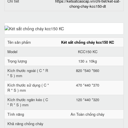
Chi tiết
https://ketsatcaocap.vn/chi-tiet/ket-sat-
chong-chay-kcc150-dt
Tên sản phẩm
Két sắt chống cháy kcc150 KC
Model
KCC150 KC
Trọng lượng
130 ± 10kg
Kích thước ngoài ( C * R
820 *540 *560
* S ) mm
Kích thước sử dụng ( C *
470 *440 *370
R * S ) mm
Kích thước ngăn kéo ( C
120 *440 *320
* R * S ) mm
Tính năng
An Toàn chống cháy
Khả năng chống cháy