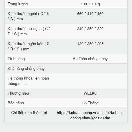
Trọng lượng
100 ± 10kg
Kích thước ngoài ( C * R
660 * 440 * 460
* S ) mm
Kích thước sử dụng ( C *
340 * 350 * 320
R * S ) mm
Kích thước ngăn kéo ( C
130 * 350 * 295
* R * S ) mm
Tính năng
An Toàn chống cháy
Khả năng chống cháy
Hệ thống khóa liên hoàn
thông minh
Thương hiệu
WELKO
Bảo hành
36 Tháng
Chi tiết xem thêm tại
https://ketsatcaocap.vn/chi-tiet/ket-sat-
chong-chay-kcc120-dm