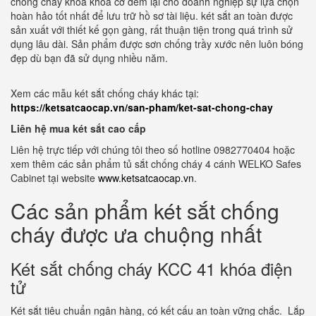
chống cháy khoá khoá cơ đem lại cho doanh nghiệp sự lựa chọn
hoàn hảo tốt nhất để lưu trữ hồ sơ tài liệu. két sắt an toàn được
sản xuất với thiết kế gọn gàng, rất thuận tiện trong quá trình sử
dụng lâu dài. Sản phẩm được sơn chống trầy xước nên luôn bóng
đẹp dù bạn đã sử dụng nhiều năm.
Xem các mẫu két sắt chống cháy khác tại:
https://ketsatcaocap.vn/san-pham/ket-sat-chong-chay
Liên hệ mua két sắt cao cấp
Liên hệ trực tiếp với chúng tôi theo số hotline 0982770404 hoặc
xem thêm các sản phẩm tủ sắt chống cháy 4 cánh WELKO Safes
Cabinet tại website
www.ketsatcaocap.vn
.
Các sản phẩm két sắt chống
cháy được ưa chuộng nhất
Két sắt chống cháy KCC 41 khóa điện
tử
Két sắt tiêu chuẩn ngân hàng, có kết cấu an toàn vững chắc. Lắp