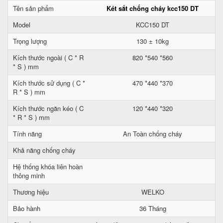
Tên sản phẩm
Két sắt chống cháy kcc150 DT
Model
KCC150 DT
Trọng lượng
130 ± 10kg
Kích thước ngoài ( C * R
820 *540 *560
* S ) mm
Kích thước sử dụng ( C *
470 *440 *370
R * S ) mm
Kích thước ngăn kéo ( C
120 *440 *320
* R * S ) mm
Tính năng
An Toàn chống cháy
Khả năng chống cháy
Hệ thống khóa liên hoàn
thông minh
Thương hiệu
WELKO
Bảo hành
36 Tháng