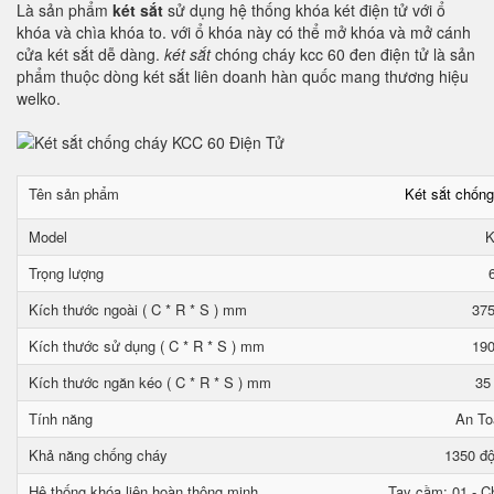
Là sản phẩm
két sắt
sử dụng hệ thống khóa két điện tử với ổ
khóa và chìa khóa to. với ổ khóa này có thể mở khóa và mở cánh
cửa két sắt dễ dàng.
két sắt
chóng cháy kcc 60 đen điện tử là sản
phẩm thuộc dòng két sắt liên doanh hàn quốc mang thương hiệu
welko.
Tên sản phẩm
Két sắt chốn
Model
K
Trọng lượng
Kích thước ngoài ( C * R * S ) mm
375
Kích thước sử dụng ( C * R * S ) mm
190
Kích thước ngăn kéo ( C * R * S ) mm
35
Tính năng
An To
Khả năng chống cháy
1350 độ
Hệ thống khóa liên hoàn thông minh
Tay cầm: 01 - Ch