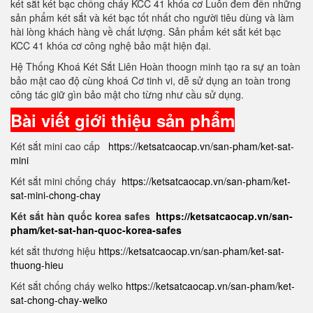
két sắt két bạc chống cháy KCC 41 khóa cơ Luôn đem đến những
sản phẩm két sắt và két bạc tốt nhất cho người tiêu dùng và làm
hài lòng khách hàng về chất lượng. Sản phẩm két sắt két bạc
KCC 41 khóa cơ công nghệ bảo mật hiện đại.
Hệ Thống Khoá Két Sắt Liên Hoàn thoogn minh tạo ra sự an toàn
bảo mật cao độ cùng khoá Cơ tinh vi, dễ sử dụng an toàn trong
công tác giữ gìn bảo mật cho từng như cầu sử dụng.
Bài viết giới thiệu sản phẩm
Két sắt mini cao cấp
https://ketsatcaocap.vn/san-pham/ket-sat-
mini
Két sắt mini chống cháy
https://ketsatcaocap.vn/san-pham/ket-
sat-mini-chong-chay
Két sắt hàn quốc korea safes
https://ketsatcaocap.vn/san-
pham/ket-sat-han-quoc-korea-safes
két sắt thương hiệu
https://ketsatcaocap.vn/san-pham/ket-sat-
thuong-hieu
Két sắt chống cháy welko
https://ketsatcaocap.vn/san-pham/ket-
sat-chong-chay-welko