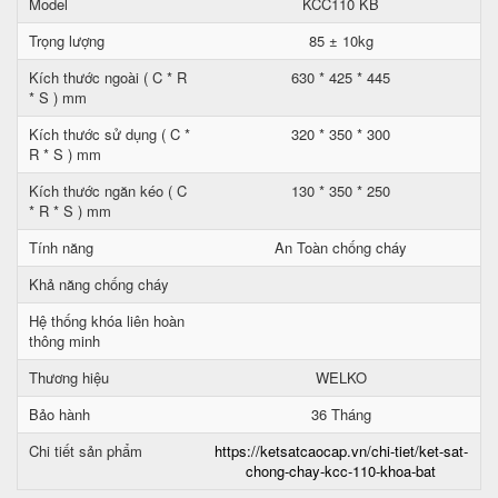
Model
KCC110 KB
Trọng lượng
85 ± 10kg
Kích thước ngoài ( C * R
630 * 425 * 445
* S ) mm
Kích thước sử dụng ( C *
320 * 350 * 300
R * S ) mm
Kích thước ngăn kéo ( C
130 * 350 * 250
* R * S ) mm
Tính năng
An Toàn chống cháy
Khả năng chống cháy
Hệ thống khóa liên hoàn
thông minh
Thương hiệu
WELKO
Bảo hành
36 Tháng
Chi tiết sản phẩm
https://ketsatcaocap.vn/chi-tiet/ket-sat-
chong-chay-kcc-110-khoa-bat