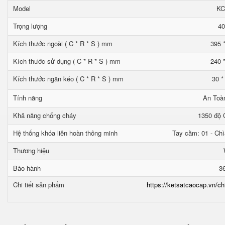
Model
KC
Trọng lượng
40
Kích thước ngoài ( C * R * S ) mm
395 
Kích thước sử dụng ( C * R * S ) mm
240 
Kích thước ngăn kéo ( C * R * S ) mm
30 *
Tính năng
An Toà
Khả năng chống cháy
1350 độ C
Hệ thống khóa liên hoàn thông minh
Tay cầm: 01 - Chì
Thương hiệu
Bảo hành
3
Chi tiết sản phẩm
https://ketsatcaocap.vn/ch