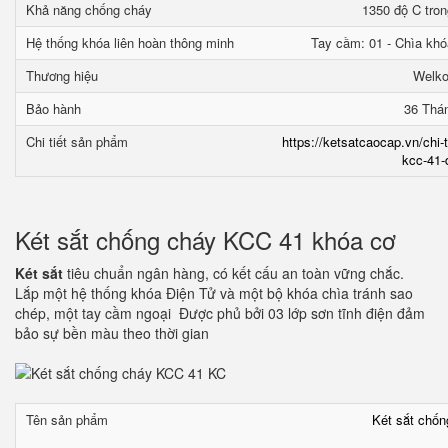
Khả năng chống cháy
1350 độ C tron
Hệ thống khóa liên hoàn thông minh
Tay cầm: 01 - Chìa khó
Thương hiệu
Welk
Bảo hành
36 Thá
Chi tiết sản phẩm
https://ketsatcaocap.vn/chi-
kcc-41-
Két sắt chống cháy KCC 41 khóa cơ
Két sắt
tiêu chuẩn ngân hàng, có kết cấu an toàn vững chắc.
Lắp một hệ thống khóa Điện Tử và một bộ khóa chìa tránh sao
chép, một tay cầm ngoại Được phủ bởi 03 lớp sơn tĩnh điện đảm
bảo sự bền màu theo thời gian
Tên sản phẩm
Két sắt chố