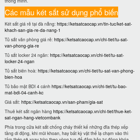
thông minh.
Các mẫu két sắt sử dụng phổ biến
Két sắt giá rẻ tại đà nẵng:
https://ketsatcaocap.vn/tin-tuc/ket-sat-
khach-san-gia-re-da-nang-1
Tủ sắt văn phòng giá rẻ:
https://ketsatcaocap.vn/chi-tiet/tu-sat-
van-phong-gia-re
Tủ sắt locker 24 ngăn:
https://ketsatcaocap.vn/chi-tiet/tu-sat-
locker-24-ngan
Tủ sắt biên hoà:
https://ketsatcaocap.vn/chi-tiet/tu-sat-van-phong-
bien-hoa
Tủ bảo mật BDI 4 cánh
https://ketsatcaocap.vn/chi-tiet/tu-bao-
mat-bdi-04-canh-kc
Giá sắt:
https://ketsatcaocap.vn/san-pham/gia-sat
Thuê két sắt ngân hàng
https://ketsatcaocap.vn/chi-tiet/thue-ket-
sat-ngan-hang-vietcombank
Phía trong cửa két sắt chống cháy thiết kế những đĩa thép xếp
tầng di động, khi mũi khoan, hay bất kỳ vật thể lạ chạm vào thì
tấm thép sẽ xoay tròn theo vòng tua để đảm bảo tự động khóa