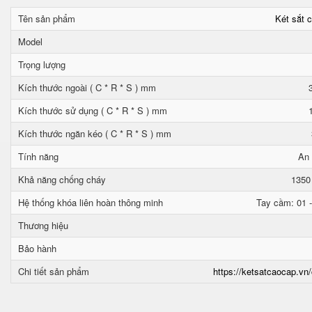
Tên sản phẩm
Két sắt 
Model
Trọng lượng
Kích thước ngoài ( C * R * S ) mm
Kích thước sử dụng ( C * R * S ) mm
Kích thước ngăn kéo ( C * R * S ) mm
Tính năng
An 
Khả năng chống cháy
1350
Hệ thống khóa liên hoàn thông minh
Tay cầm: 01 -
Thương hiệu
Bảo hành
Chi tiết sản phẩm
https://ketsatcaocap.vn/