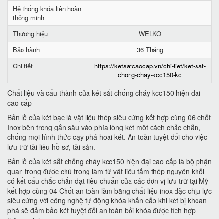
Hệ thống khóa liên hoàn
thông minh
Thương hiệu
WELKO
Bảo hành
36 Tháng
Chi tiết
https://ketsatcaocap.vn/chi-tiet/ket-sat-
chong-chay-kcc150-kc
Chất liệu và cấu thành của két sắt chống cháy kcc150 hiện đại
cao cấp
Bản lề của két bạc là vật liệu thép siêu cứng kết hợp cùng 06 chốt
Inox bên trong gắn sâu vào phía lòng két một cách chắc chắn,
chống mọi hình thức cạy phá hoại két. An toàn tuyệt đối cho việc
lưu trữ tài liệu hồ sơ, tài sản.
Bản lề của két sắt chống cháy kcc150 hiện đại cao cấp là bộ phận
quan trọng được chú trọng làm từ vật liệu tấm thép nguyên khối
có kết cấu chắc chắn đạt tiêu chuẩn của các đơn vị lưu trữ tại Mỹ
kết hợp cùng 04 Chốt an toàn làm bằng chất liệu inox đặc chịu lực
siêu cứng với công nghệ tự động khóa khẩn cấp khi két bị khoan
phá sẽ đảm bảo két tuyệt đối an toàn bởi khóa được tích hợp