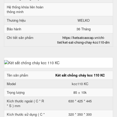
Hệ thống khóa liên hoàn
thông minh
Thương hiệu
WELKO
Bảo hành
36 Tháng
Chi tiết sản phẩm
https://ketsatcaocap.vn/chi-
tiet/ket-sat-chong-chay-kcc110-dm
Tên sản phẩm
Két sắt chống cháy kcc 110 KC
Model
kcc110 KC
Trọng lượng
85 ± 10k
Kích thước ngoài ( C * R
630 * 425 * 445
* S ) mm
Kích thước sử dụng ( C *
320 * 350 * 300