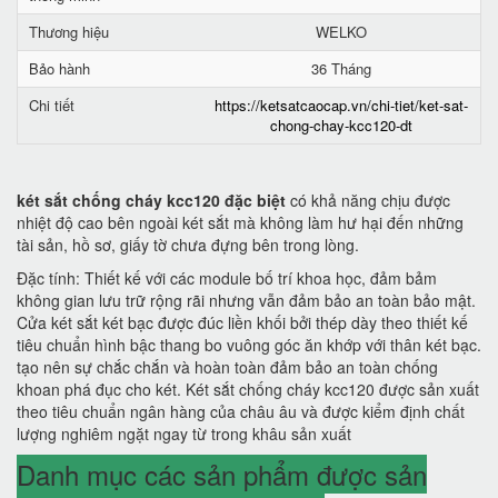
Thương hiệu
WELKO
Bảo hành
36 Tháng
Chi tiết
https://ketsatcaocap.vn/chi-tiet/ket-sat-
chong-chay-kcc120-dt
két sắt chống cháy kcc120 đặc biệt
có khả năng chịu được
nhiệt độ cao bên ngoài két sắt mà không làm hư hại đến những
tài sản, hồ sơ, giấy tờ chưa đựng bên trong lòng.
Đặc tính: Thiết kế với các module bố trí khoa học, đảm bảm
không gian lưu trữ rộng rãi nhưng vẫn đảm bảo an toàn bảo mật.
Cửa két sắt két bạc được đúc liền khối bởi thép dày theo thiết kế
tiêu chuẩn hình bậc thang bo vuông góc ăn khớp với thân két bạc.
tạo nên sự chắc chắn và hoàn toàn đảm bảo an toàn chống
khoan phá đục cho két. Két sắt chống cháy kcc120 được sản xuất
theo tiêu chuẩn ngân hàng của châu âu và được kiểm định chất
lượng nghiêm ngặt ngay từ trong khâu sản xuất
Danh mục các sản phẩm được sản