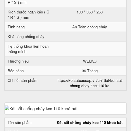
R * S ) mm
Kích thước ngăn kéo ( C
130 * 350 * 250
* R * S ) mm
Tính năng
An Toàn chống cháy
Khả năng chống cháy
Hệ thống khóa liên hoàn
thông minh
Thương hiệu
WELKO
Bảo hành
36 Tháng
Chi tiết sản phẩm
https://ketsatcaocap.vn/chi-tiet/ket-sat-
chong-chay-kcc-110-kc
Tên sản phẩm
Két sắt chống cháy kcc 110 khoá bát