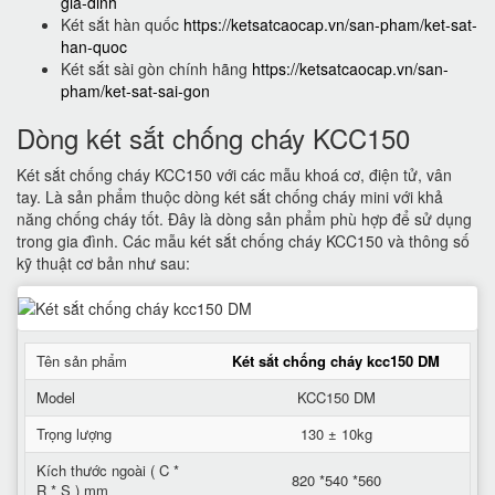
gia-dinh
Két sắt hàn quốc
https://ketsatcaocap.vn/san-pham/ket-sat-
han-quoc
Két sắt sài gòn chính hãng
https://ketsatcaocap.vn/san-
pham/ket-sat-sai-gon
Dòng két sắt chống cháy KCC150
Két sắt chống cháy KCC150 với các mẫu khoá cơ, điện tử, vân
tay. Là sản phẩm thuộc dòng két sắt chống cháy mini với khả
năng chống cháy tốt. Đây là dòng sản phẩm phù hợp để sử dụng
trong gia đình. Các mẫu két sắt chống cháy KCC150 và thông số
kỹ thuật cơ bản như sau:
Tên sản phẩm
Két sắt chống cháy kcc150 DM
Model
KCC150 DM
Trọng lượng
130 ± 10kg
Kích thước ngoài ( C *
820 *540 *560
R * S ) mm