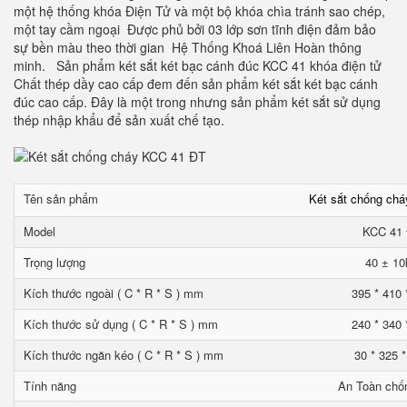
một hệ thống khóa Điện Tử và một bộ khóa chìa tránh sao chép,
một tay cầm ngoại Được phủ bởi 03 lớp sơn tĩnh điện đảm bảo
sự bền màu theo thời gian Hệ Thống Khoá Liên Hoàn thông
minh. Sản phẩm két sắt két bạc cánh đúc KCC 41 khóa điện tử
Chất thép dầy cao cấp đem đến sản phẩm két sắt két bạc cánh
đúc cao cấp. Đây là một trong nhưng sản phẩm két sắt sử dụng
thép nhập khẩu để sản xuất chế tạo.
Tên sản phẩm
Két sắt chống ch
Model
KCC 41
Trọng lượng
40 ± 10
Kích thước ngoài ( C * R * S ) mm
395 * 410 
Kích thước sử dụng ( C * R * S ) mm
240 * 340 
Kích thước ngăn kéo ( C * R * S ) mm
30 * 325 
Tính năng
An Toàn chố