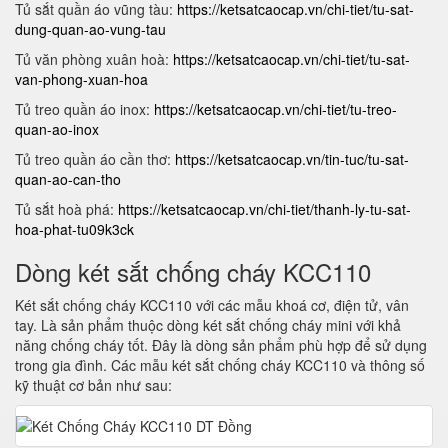
Tủ sắt quần áo vũng tàu:
https://ketsatcaocap.vn/chi-tiet/tu-sat-
dung-quan-ao-vung-tau
Tủ văn phòng xuân hoà:
https://ketsatcaocap.vn/chi-tiet/tu-sat-
van-phong-xuan-hoa
Tủ treo quần áo inox:
https://ketsatcaocap.vn/chi-tiet/tu-treo-
quan-ao-inox
Tủ treo quần áo cần thơ:
https://ketsatcaocap.vn/tin-tuc/tu-sat-
quan-ao-can-tho
Tủ sắt hoà phá:
https://ketsatcaocap.vn/chi-tiet/thanh-ly-tu-sat-
hoa-phat-tu09k3ck
Dòng két sắt chống cháy KCC110
Két sắt chống cháy KCC110 với các mẫu khoá cơ, điện tử, vân
tay. Là sản phẩm thuộc dòng két sắt chống cháy mini với khả
năng chống cháy tốt. Đây là dòng sản phẩm phù hợp để sử dụng
trong gia đình. Các mẫu két sắt chống cháy KCC110 và thông số
kỹ thuật cơ bản như sau: