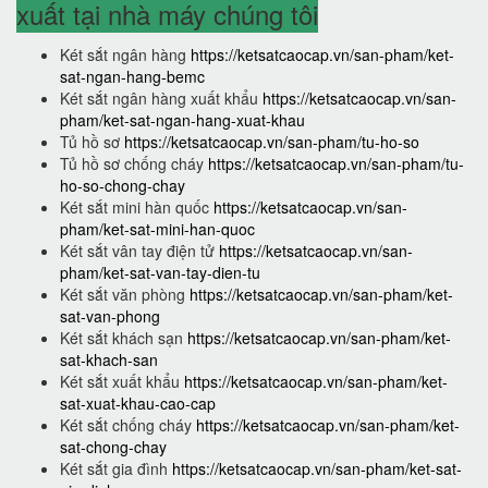
xuất tại nhà máy chúng tôi
Két sắt ngân hàng
https://ketsatcaocap.vn/san-pham/ket-
sat-ngan-hang-bemc
Két sắt ngân hàng xuất khẩu
https://ketsatcaocap.vn/san-
pham/ket-sat-ngan-hang-xuat-khau
Tủ hồ sơ
https://ketsatcaocap.vn/san-pham/tu-ho-so
Tủ hồ sơ chống cháy
https://ketsatcaocap.vn/san-pham/tu-
ho-so-chong-chay
Két sắt mini hàn quốc
https://ketsatcaocap.vn/san-
pham/ket-sat-mini-han-quoc
Két sắt vân tay điện tử
https://ketsatcaocap.vn/san-
pham/ket-sat-van-tay-dien-tu
Két sắt văn phòng
https://ketsatcaocap.vn/san-pham/ket-
sat-van-phong
Két sắt khách sạn
https://ketsatcaocap.vn/san-pham/ket-
sat-khach-san
Két sắt xuất khẩu
https://ketsatcaocap.vn/san-pham/ket-
sat-xuat-khau-cao-cap
Két sắt chống cháy
https://ketsatcaocap.vn/san-pham/ket-
sat-chong-chay
Két sắt gia đình
https://ketsatcaocap.vn/san-pham/ket-sat-