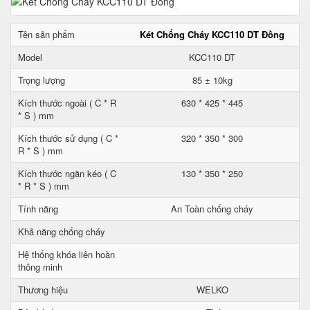
Tên sản phẩm
Két Chống Cháy KCC110 DT Đồng
Model
KCC110 DT
Trọng lượng
85 ± 10kg
Kích thước ngoài ( C * R
630 * 425 * 445
* S ) mm
Kích thước sử dụng ( C *
320 * 350 * 300
R * S ) mm
Kích thước ngăn kéo ( C
130 * 350 * 250
* R * S ) mm
Tính năng
An Toàn chống cháy
Khả năng chống cháy
Hệ thống khóa liên hoàn
thông minh
Thương hiệu
WELKO