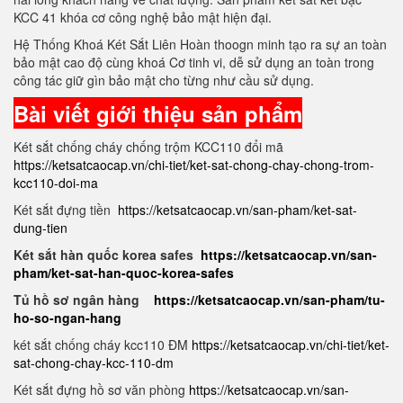
KCC 41 khóa cơ công nghệ bảo mật hiện đại.
Hệ Thống Khoá Két Sắt Liên Hoàn thoogn minh tạo ra sự an toàn
bảo mật cao độ cùng khoá Cơ tinh vi, dễ sử dụng an toàn trong
công tác giữ gìn bảo mật cho từng như cầu sử dụng.
Bài viết giới thiệu sản phẩm
Két sắt chống cháy chống trộm KCC110 đổi mã
https://ketsatcaocap.vn/chi-tiet/ket-sat-chong-chay-chong-trom-
kcc110-doi-ma
Két sắt đựng tiền
https://ketsatcaocap.vn/san-pham/ket-sat-
dung-tien
Két sắt hàn quốc korea safes
https://ketsatcaocap.vn/san-
pham/ket-sat-han-quoc-korea-safes
Tủ hồ sơ ngân hàng
https://ketsatcaocap.vn/san-pham/tu-
ho-so-ngan-hang
két sắt chống cháy kcc110 ĐM
https://ketsatcaocap.vn/chi-tiet/ket-
sat-chong-chay-kcc-110-dm
Két sắt đựng hồ sơ văn phòng
https://ketsatcaocap.vn/san-