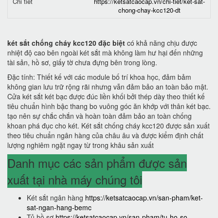
Chi tiết
https://ketsatcaocap.vn/chi-tiet/ket-sat-
chong-chay-kcc120-dt
két sắt chống cháy kcc120 đặc biệt
có khả năng chịu được
nhiệt độ cao bên ngoài két sắt mà không làm hư hại đến những
tài sản, hồ sơ, giấy tờ chưa đựng bên trong lòng.
Đặc tính: Thiết kế với các module bố trí khoa học, đảm bảm
không gian lưu trữ rộng rãi nhưng vẫn đảm bảo an toàn bảo mật.
Cửa két sắt két bạc được đúc liền khối bởi thép dày theo thiết kế
tiêu chuẩn hình bậc thang bo vuông góc ăn khớp với thân két bạc.
tạo nên sự chắc chắn và hoàn toàn đảm bảo an toàn chống
khoan phá đục cho két. Két sắt chống cháy kcc120 được sản xuất
theo tiêu chuẩn ngân hàng của châu âu và được kiểm định chất
lượng nghiêm ngặt ngay từ trong khâu sản xuất
Danh mục các sản phẩm được sản
xuất tại nhà máy chúng tôi
Két sắt ngân hàng
https://ketsatcaocap.vn/san-pham/ket-
sat-ngan-hang-bemc
Tủ hồ sơ
https://ketsatcaocap.vn/san-pham/tu-ho-so