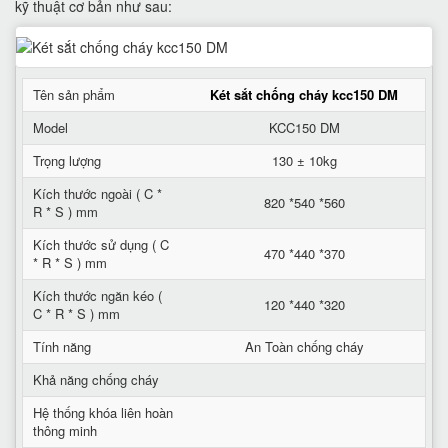
kỹ thuật cơ bản như sau:
Tên sản phẩm
Két sắt chống cháy kcc150 DM
Model
KCC150 DM
Trọng lượng
130 ± 10kg
Kích thước ngoài ( C *
820 *540 *560
R * S ) mm
Kích thước sử dụng ( C
470 *440 *370
* R * S ) mm
Kích thước ngăn kéo (
120 *440 *320
C * R * S ) mm
Tính năng
An Toàn chống cháy
Khả năng chống cháy
Hệ thống khóa liên hoàn
thông minh