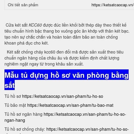
Chi tiết sản phẩm
https://ketsatcaocap.vn/
Cửa két sắt
KCC60
được đúc liền khối bởi thép dày theo thiết kế
tiêu chuẩn hình bậc thang bo vuông góc ăn khớp với thân két bạc.
tạo nên sự chắc chắn và hoàn toàn đảm bảo an toàn chống
khoan phá đục cho két.
Két sắt chống cháy kcc60 đen đổi mã được sản xuất theo tiêu
chuẩn ngân hàng của châu âu và được kiểm định chất lượng
nghiêm ngặt ngay từ trong khâu sản xuất.
Mẫu tủ đựng hồ sơ văn phòng bằng
sắt
Tủ hồ sơ
https://ketsatcaocap.vn/san-pham/tu-ho-so
Tủ bảo mật
https://ketsatcaocap.vn/san-pham/tu-bao-mat
Tủ hồ sơ ngân hàng
https://ketsatcaocap.vn/san-pham/tu-ho-so-
ngan-hang
Tủ hồ sơ chống cháy:
https://ketsatcaocap.vn/san-pham/tu-ho-so-