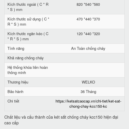
Kích thước ngoài ( C * R
820 *540 *560
* S ) mm
Kích thước sử dụng ( C *
470 *440 *370
R * S ) mm
Kích thước ngăn kéo ( C
120 *440 *320
* R * S ) mm
Tính năng
An Toàn chống cháy
Khả năng chống cháy
Hệ thống khóa liên hoàn
thông minh
Thương hiệu
WELKO
Bảo hành
36 Tháng
Chi tiết
https://ketsatcaocap.vn/chi-tiet/ket-sat-
chong-chay-kcc150-kc
Chất liệu và cấu thành của két sắt chống cháy kcc150 hiện đại
cao cấp