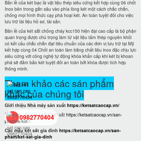
Bản lề của két bạc là vật liệu thép siêu cứng kết hợp cùng 06 chốt
Inox bên trong gắn sâu vào phía lòng két một cách chắc chắn,
chống mọi hình thức cạy phá hoại két. An toàn tuyệt đối cho việc
lưu trữ tài liệu hồ sơ, tài sản.
Bản lề của két sắt chống cháy kcc150 hiện đại cao cấp là bộ phận
quan trọng được chú trọng làm từ vật liệu tấm thép nguyên khối
có kết cấu chắc chắn đạt tiêu chuẩn của các đơn vị lưu trữ tại Mỹ
kết hợp cùng 04 Chốt an toàn làm bằng chất liệu inox đặc chịu lực
siêu cứng với công nghệ tự động khóa khẩn cấp khi két bị khoan
phá sẽ đảm bảo két tuyệt đối an toàn bởi khóa được tích hợp
thông minh.
Tham khảo các sán phẩm
khác của chúng tôi
Giới thiệu Nhà máy sản xuất
https://ketsatcaocap.vn/
Toàn bộ các sản phẩm két sắt
https://ketsatcaocap.vn/san-
0982770404
pham/ket-sat
Các mẫu két sắt gia đình
https://ketsatcaocap.vn/san-
pham/ket-sat-gia-dinh
back