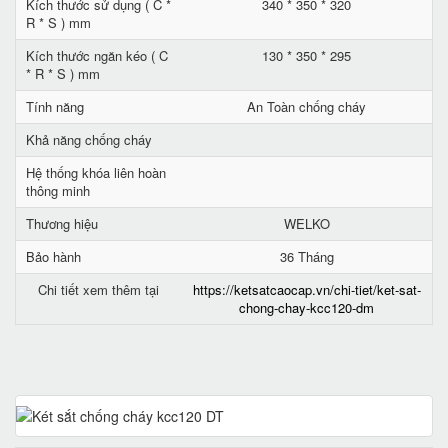
Kích thước sử dụng ( C *
340 * 350 * 320
R * S ) mm
Kích thước ngăn kéo ( C
130 * 350 * 295
* R * S ) mm
Tính năng
An Toàn chống cháy
Khả năng chống cháy
Hệ thống khóa liên hoàn
thông minh
Thương hiệu
WELKO
Bảo hành
36 Tháng
Chi tiết xem thêm tại
https://ketsatcaocap.vn/chi-tiet/ket-sat-
chong-chay-kcc120-dm