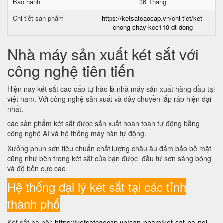
Bảo hành
36 Tháng
Chi tiết sản phẩm
https://ketsatcaocap.vn/chi-tiet/ket-
chong-chay-kcc110-dt-dong
Nhà máy sản xuất két sắt với
công nghệ tiên tiến
Hiện nay két sắt cao cấp tự hào là nhà máy sản xuất hàng đầu tại
việt nam. Với công nghệ sản xuất và dây chuyền lắp ráp hiện đại
nhất.
các sản phẩm két sắt được sản xuất hoàn toàn tự động bằng
công nghệ AI và hệ thống máy hàn tự động.
Xưởng phun sơn tiêu chuẩn chất lượng châu âu đảm bảo bề mặt
cũng như bên trong két sắt của bạn được đầu tư sơn sáng bóng
và độ bền cực cao
Hệ thống đại lý két sắt tại các tỉnh
thành phố
Két sắt hà nội:
https://ketsatcaocap.vn/san-pham/ket-sat-ha-noi