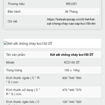
Thương hiệu
WELKO
Bảo hành
36 Tháng
https://ketsatcaocap.vn/chi-tiet/ket-
Chi tiết
sat-chong-chay-cao-cap-kcc150-dm
Tên sản phẩm
Két sắt chống cháy kcc150 DT
Model
KCC150 DT
Trọng lượng
130 ± 10kg
Kích thước ngoài ( C * R
820 *540 *560
* S ) mm
Kích thước sử dụng ( C *
470 *440 *370
R * S ) mm
Kích thước ngăn kéo ( C
120 *440 *320