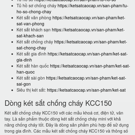
Tủ hồ sơ chống cháy
https://ketsatcaocap.vn/san-pham/tu-
ho-so-chong-chay
Két sắt văn phòng
https://ketsatcaocap.vn/san-pham/ket-
sat-van-phong
Két sắt khách sạn
https://ketsatcaocap.vn/san-pham/ket-
sat-khach-san
Két sắt chống cháy
https://ketsatcaocap.vn/san-pham/ket-
sat-chong-chay
Két sắt gia đình
https://ketsatcaocap.vn/san-pham/ket-sat-
gia-dinh
Két sắt hàn quốc
https://ketsatcaocap.vn/san-pham/ket-sat-
han-quoc
Két sắt sài gòn
https://ketsatcaocap.vn/san-pham/ket-sat-
sai-gon
Siêu thị két sắt:
https://ketsatcaocap.vn/san-pham/ket-sat
Dòng két sắt chống cháy KCC150
Két sắt chống cháy KCC150 với các mẫu khoá cơ, điện tử, vân
tay. Là sản phẩm thuộc dòng két sắt chống cháy mini với khả
năng chống cháy tốt. Đây là dòng sản phẩm phù hợp để sử dụng
trong gia đình. Các mẫu két sắt chống cháy KCC150 và thông số