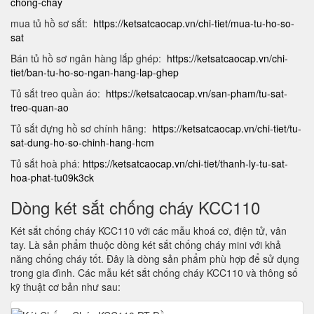
chong-chay
mua tủ hồ sơ sắt:
https://ketsatcaocap.vn/chi-tiet/mua-tu-ho-so-
sat
Bán tủ hồ sơ ngân hàng lắp ghép:
https://ketsatcaocap.vn/chi-
tiet/ban-tu-ho-so-ngan-hang-lap-ghep
Tủ sắt treo quần áo:
https://ketsatcaocap.vn/san-pham/tu-sat-
treo-quan-ao
Tủ sắt đựng hồ sơ chính hãng:
https://ketsatcaocap.vn/chi-tiet/tu-
sat-dung-ho-so-chinh-hang-hcm
Tủ sắt hoà phá:
https://ketsatcaocap.vn/chi-tiet/thanh-ly-tu-sat-
hoa-phat-tu09k3ck
Dòng két sắt chống cháy KCC110
Két sắt chống cháy KCC110 với các mẫu khoá cơ, điện tử, vân
tay. Là sản phẩm thuộc dòng két sắt chống cháy mini với khả
năng chống cháy tốt. Đây là dòng sản phẩm phù hợp để sử dụng
trong gia đình. Các mẫu két sắt chống cháy KCC110 và thông số
kỹ thuật cơ bản như sau: