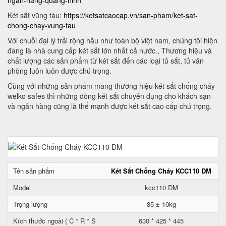
ngan-hang-quang-ninh
Két sắt vũng tàu:
https://ketsatcaocap.vn/san-pham/ket-sat-
chong-chay-vung-tau
Với chuỗi đại lý trải rộng hầu như toàn bộ việt nam, chúng tôi hiện
đang là nhà cung cấp két sắt lớn nhất cả nước., Thương hiệu và
chất lượng các sản phẩm từ két sắt đến các loại tủ sắt, tủ văn
phòng luôn luôn được chú trọng.
Cùng với những sản phẩm mang thương hiệu két sắt chống cháy
welko safes thì những dòng két sắt chuyên dụng cho khách sạn
và ngân hàng cũng là thế mạnh được két sắt cao cấp chú trọng.
Tên sản phẩm
Két Sắt Chống Cháy KCC110 DM
Model
kcc110 DM
Trọng lượng
85 ± 10kg
Kích thước ngoài ( C * R * S
630 * 425 * 445