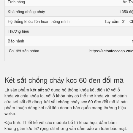
Tính năng
An To
Khả năng chống cháy
1350 độ
Hệ thống khóa liên hoàn thông minh
Tay cầm: 01 - Ch
Thương hiệu
Bảo hành
Chi tiết sản phẩm
https://ketsatcaocap.vn/c
Két sắt chống cháy kcc 60 đen đổi mã
Là sản phẩm
két sắt
sử dụng hệ thống khóa két điện tử với ổ
khóa và chìa khóa to. với ổ khóa này có thể mở khóa và mở cánh
cửa két sắt dễ dàng. két sắt chóng cháy kcc 60 đen đổi mã là sản
phẩm thuộc dòng két sắt liên doanh hàn quốc mang thương hiệu
welko.
Đặc tính: Thiết kế với các module bố trí khoa học, đảm bảm
không gian lưu trữ rộng rãi nhưng vẫn đảm bảo an toàn bảo mật.