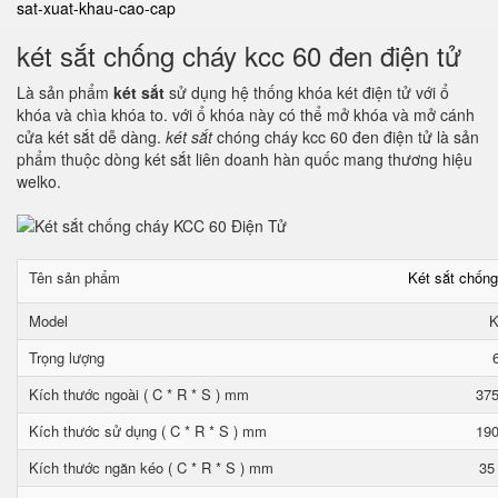
sat-xuat-khau-cao-cap
két sắt chống cháy kcc 60 đen điện tử
Là sản phẩm
két sắt
sử dụng hệ thống khóa két điện tử với ổ
khóa và chìa khóa to. với ổ khóa này có thể mở khóa và mở cánh
cửa két sắt dễ dàng.
két sắt
chóng cháy kcc 60 đen điện tử là sản
phẩm thuộc dòng két sắt liên doanh hàn quốc mang thương hiệu
welko.
Tên sản phẩm
Két sắt chốn
Model
K
Trọng lượng
Kích thước ngoài ( C * R * S ) mm
375
Kích thước sử dụng ( C * R * S ) mm
190
Kích thước ngăn kéo ( C * R * S ) mm
35