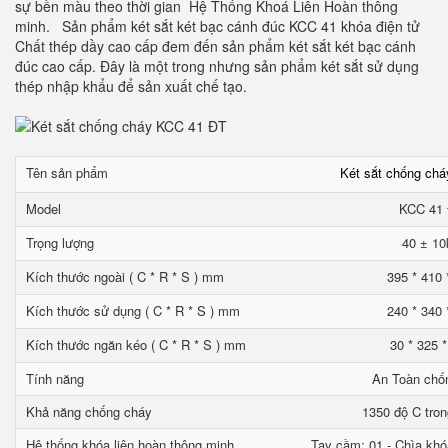
sự bền màu theo thời gian Hệ Thống Khoá Liên Hoàn thông
minh. Sản phẩm két sắt két bạc cánh đúc KCC 41 khóa điện tử
Chất thép dầy cao cấp đem đến sản phẩm két sắt két bạc cánh
đúc cao cấp. Đây là một trong nhưng sản phẩm két sắt sử dụng
thép nhập khẩu để sản xuất chế tạo.
Tên sản phẩm
Két sắt chống ch
Model
KCC 41
Trọng lượng
40 ± 10
Kích thước ngoài ( C * R * S ) mm
395 * 410 
Kích thước sử dụng ( C * R * S ) mm
240 * 340 
Kích thước ngăn kéo ( C * R * S ) mm
30 * 325 
Tính năng
An Toàn chố
Khả năng chống cháy
1350 độ C tron
Hệ thống khóa liên hoàn thông minh
Tay cầm: 01 - Chìa khó