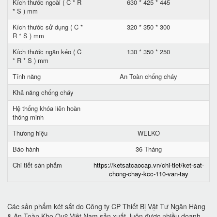
Kích thước ngoài ( C * R
630 * 425 * 445
* S ) mm
Kích thước sử dụng ( C *
320 * 350 * 300
R * S ) mm
Kích thước ngăn kéo ( C
130 * 350 * 250
* R * S ) mm
Tính năng
An Toàn chống cháy
Khả năng chống cháy
Hệ thống khóa liên hoàn
thông minh
Thương hiệu
WELKO
Bảo hành
36 Tháng
Chi tiết sản phẩm
https://ketsatcaocap.vn/chi-tiet/ket-sat-
chong-chay-kcc-110-van-tay
Các sản phẩm két sắt do Công ty CP Thiết Bị Vật Tư Ngân Hàng
& An Toàn Kho Quỹ Việt Nam sản xuất, luôn được nhiều doanh