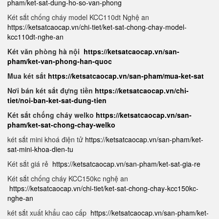
pham/ket-sat-dung-ho-so-van-phong
Két sắt chống cháy model KCC110dt Nghệ an
https://ketsatcaocap.vn/chi-tiet/ket-sat-chong-chay-model-
kcc110dt-nghe-an
Két văn phòng hà nội
https://ketsatcaocap.vn/san-
pham/ket-van-phong-han-quoc
Mua két sắt
https://ketsatcaocap.vn/san-pham/mua-ket-sat
Nơi bán két sắt đựng tiền
https://ketsatcaocap.vn/chi-
tiet/noi-ban-ket-sat-dung-tien
Két sắt chống cháy welko
https://ketsatcaocap.vn/san-
pham/ket-sat-chong-chay-welko
két sắt mini khoá điện tử
https://ketsatcaocap.vn/san-pham/ket-
sat-mini-khoa-dien-tu
Két sắt giá rẻ
https://ketsatcaocap.vn/san-pham/ket-sat-gia-re
Két sắt chống cháy KCC150kc nghệ an
https://ketsatcaocap.vn/chi-tiet/ket-sat-chong-chay-kcc150kc-
nghe-an
két sắt xuất khẩu cao cấp
https://ketsatcaocap.vn/san-pham/ket-