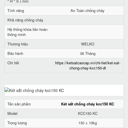
* R * S ) mm
Tính năng
An Toàn chống cháy
Khả năng chống cháy
Hệ thống khóa liên hoàn
thông minh
Thương hiệu
WELKO
Bảo hành
36 Tháng
Chi tiết
https://ketsatcaocap.vn/chi-tiet/ket-sat-
chong-chay-kcc150-dt
Tên sản phẩm
Két sắt chống cháy kcc150 KC
Model
KCC150 KC
Trọng lượng
130 ± 10kg