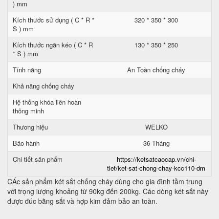
) mm
Kích thước sử dụng ( C * R *
320 * 350 * 300
S ) mm
Kích thước ngăn kéo ( C * R
130 * 350 * 250
* S ) mm
Tính năng
An Toàn chống cháy
Khả năng chống cháy
Hệ thống khóa liên hoàn
thông minh
Thương hiệu
WELKO
Bảo hành
36 Tháng
Chi tiết sản phẩm
https://ketsatcaocap.vn/chi-
tiet/ket-sat-chong-chay-kcc110-dm
CÁc sản phẩm két sắt chống cháy dùng cho gia đình tầm trung
với trọng lượng khoảng từ 90kg đến 200kg. Các dòng két sắt này
được đúc bằng sắt và hợp kim đảm bảo an toàn.