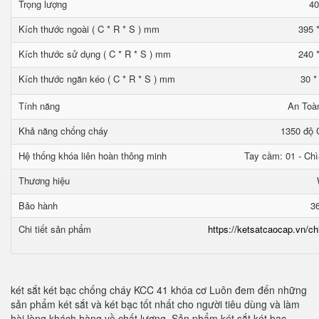
Trọng lượng
40
Kích thước ngoài ( C * R * S ) mm
395 
Kích thước sử dụng ( C * R * S ) mm
240 
Kích thước ngăn kéo ( C * R * S ) mm
30 *
Tính năng
An Toà
Khả năng chống cháy
1350 độ C
Hệ thống khóa liên hoàn thông minh
Tay cầm: 01 - Chì
Thương hiệu
Bảo hành
3
Chi tiết sản phẩm
https://ketsatcaocap.vn/ch
két sắt két bạc chống cháy KCC 41 khóa cơ Luôn đem đến những
sản phẩm két sắt và két bạc tốt nhất cho người tiêu dùng và làm
hài lòng khách hàng về chất lượng. Sản phẩm két sắt két bạc