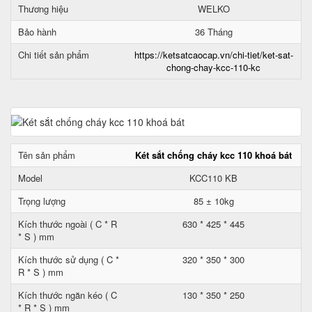
Thương hiệu
WELKO
Bảo hành
36 Tháng
Chi tiết sản phẩm
https://ketsatcaocap.vn/chi-tiet/ket-sat-
chong-chay-kcc-110-kc
Tên sản phẩm
Két sắt chống cháy kcc 110 khoá bát
Model
KCC110 KB
Trọng lượng
85 ± 10kg
Kích thước ngoài ( C * R
630 * 425 * 445
* S ) mm
Kích thước sử dụng ( C *
320 * 350 * 300
R * S ) mm
Kích thước ngăn kéo ( C
130 * 350 * 250
* R * S ) mm