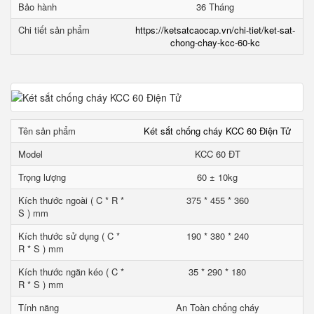
Bảo hành
36 Tháng
Chi tiết sản phẩm
https://ketsatcaocap.vn/chi-tiet/ket-sat-
chong-chay-kcc-60-kc
Tên sản phẩm
Két sắt chống cháy KCC 60 Điện Tử
Model
KCC 60 ĐT
Trọng lượng
60 ± 10kg
Kích thước ngoài ( C * R *
375 * 455 * 360
S ) mm
Kích thước sử dụng ( C *
190 * 380 * 240
R * S ) mm
Kích thước ngăn kéo ( C *
35 * 290 * 180
R * S ) mm
Tính năng
An Toàn chống cháy