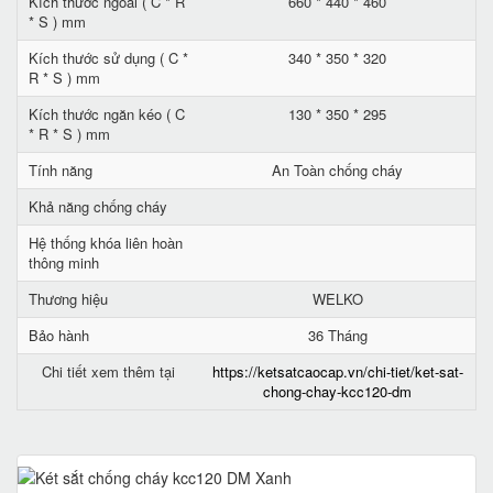
Kích thước ngoài ( C * R
660 * 440 * 460
* S ) mm
Kích thước sử dụng ( C *
340 * 350 * 320
R * S ) mm
Kích thước ngăn kéo ( C
130 * 350 * 295
* R * S ) mm
Tính năng
An Toàn chống cháy
Khả năng chống cháy
Hệ thống khóa liên hoàn
thông minh
Thương hiệu
WELKO
Bảo hành
36 Tháng
Chi tiết xem thêm tại
https://ketsatcaocap.vn/chi-tiet/ket-sat-
chong-chay-kcc120-dm