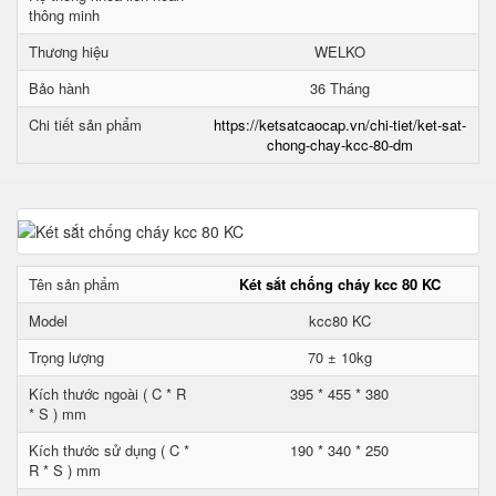
thông minh
Thương hiệu
WELKO
Bảo hành
36 Tháng
Chi tiết sản phẩm
https://ketsatcaocap.vn/chi-tiet/ket-sat-
chong-chay-kcc-80-dm
Tên sản phẩm
Két sắt chống cháy kcc 80 KC
Model
kcc80 KC
Trọng lượng
70 ± 10kg
Kích thước ngoài ( C * R
395 * 455 * 380
* S ) mm
Kích thước sử dụng ( C *
190 * 340 * 250
R * S ) mm