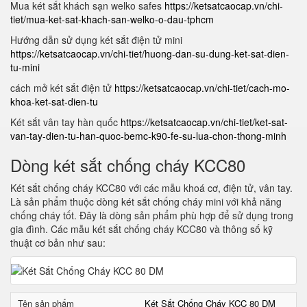
Mua két sắt khách sạn welko safes
https://ketsatcaocap.vn/chi-
tiet/mua-ket-sat-khach-san-welko-o-dau-tphcm
Hướng dẫn sử dụng két sắt điện tử mini
https://ketsatcaocap.vn/chi-tiet/huong-dan-su-dung-ket-sat-dien-
tu-mini
cách mở két sắt điện tử
https://ketsatcaocap.vn/chi-tiet/cach-mo-
khoa-ket-sat-dien-tu
Két sắt vân tay hàn quốc
https://ketsatcaocap.vn/chi-tiet/ket-sat-
van-tay-dien-tu-han-quoc-bemc-k90-fe-su-lua-chon-thong-minh
Dòng két sắt chống cháy KCC80
Két sắt chống cháy KCC80 với các mẫu khoá cơ, điện tử, vân tay.
Là sản phẩm thuộc dòng két sắt chống cháy mini với khả năng
chống cháy tốt. Đây là dòng sản phẩm phù hợp để sử dụng trong
gia đình. Các mẫu két sắt chống cháy KCC80 và thông số kỹ
thuật cơ bản như sau:
Tên sản phẩm
Két Sắt Chống Cháy KCC 80 DM