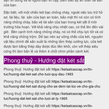
sạn tin dùng và là người bạn tin cậy, đảm bảo sự an toàn tài sản
của bạn.
Đặc biệt, với một chiếc két bạc chống cháy, ngoài việc lưu trữ hồ
sơ, tài liệu, tài sản của bạn an toàn, bảo mật thì nó còn có tính
năng chống cháy, bảo vệ tài sản của bạn trong két sắt ở môi
trường hỏa hoạn. Với khả năng chịu nhiệt cao, có thể lên đến vài
giờ. Bên cạnh tính năng chống cháy, nó có thể chịu lực tốt và có
khả năng chống trộm. Để tạo nên sự vững chắc của két, nguyên
vật liệu chính để sản xuất là những tấm thép cường lực, cửa két
được làm bằng thép dày được đúc liền khối, còn với thép siêu
cứng thì làm bản lề và thêm 4 chốt chìm phần cánh két.
Phong thuỷ - Hướng đặt két sắt
Phong thuỷ: Hướng đặt két sắt
https://ketsatcaocap.vn/tin-
tuc/huong-dat-ket-sat-cho-tuoi-quy-dau-1993
Phong thuỷ: Hướng đặt két sắt
https://ketsatcaocap.vn/tin-
tuc/huong-dat-ket-sat-dung-cho-se-dem-tai-loc-ve-cho-gia-chu
Phong thuỷ: Hướng đặt két sắt
https://ketsatcaocap.vn/tin-
tuc/huong-dat-ket-sat-cho-tuoi-at-ty-1965
Phong thuỷ: Hướng đặt két sắt
https://ketsatcaocap.vn/tin-