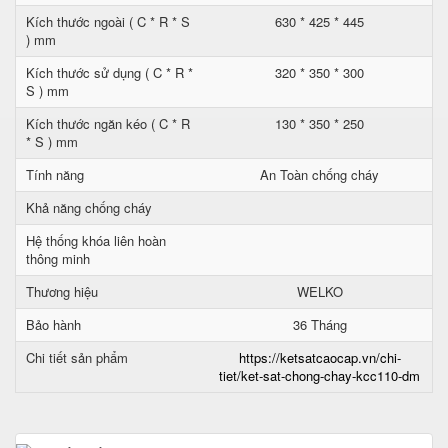
Kích thước ngoài ( C * R * S
630 * 425 * 445
) mm
Kích thước sử dụng ( C * R *
320 * 350 * 300
S ) mm
Kích thước ngăn kéo ( C * R
130 * 350 * 250
* S ) mm
Tính năng
An Toàn chống cháy
Khả năng chống cháy
Hệ thống khóa liên hoàn
thông minh
Thương hiệu
WELKO
Bảo hành
36 Tháng
Chi tiết sản phẩm
https://ketsatcaocap.vn/chi-
tiet/ket-sat-chong-chay-kcc110-dm