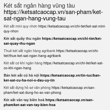
Két sắt ngân hàng vũng tàu
https://ketsatcaocap.vn/san-pham/ket-
sat-ngan-hang-vung-tau
Két sắt mini quy nhơn
https://ketsatcaocap.vn/chi-tiet/ket-sat-mini-
quy-nhon
Két sắt quầy thu ngân
https://ketsatcaocap.vn/chi-tiet/ket-
sat-quay-thu-ngan
Thuê két sắt ngân hàng agribank
https://ketsatcaocap.vn/chi-
tiet/thue-ket-sat-ngan-hang-agribank
Két sắt cơ khí ngân hàng
https://ketsatcaocap.vn/chi-tiet/ket-sat-
co-khi-ngan-hang
Bán két sắt cũ hà nội
https://ketsatcaocap.vn/tin-tuc/ban-
ket-sat-cu-ha-noi-o-dau-uy-tin
Két sắt đựng hồ sơ văn phòng
https://ketsatcaocap.vn/san-
pham/ket-sat-dung-ho-so-van-phong
Két sắt vân tay biên hoà
https://ketsatcaocap.vn/san-
pham/ket-sat-van-tay-bien-hoa