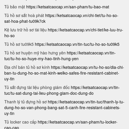
Tủ bảo mật
https://ketsatcaocap.vn/san-pham/tu-bao-mat
Tủ hồ sơ sắt hoà phát
https://ketsatcaocap.vn/chi-tiet/tu-ho-so-
sat-hoa-phat-tu09k7ck
Kệ lưu trữ hồ sơ tài liệu
https://ketsatcaocap.vn/chi-tiet/ke-luu-tru-
ho-so
Tủ hồ sơ tu09k5
https://ketsatcaocap.vn/tin-tuc/tu-ho-so-tu09k5
Tủ hồ sơ huyện mỹ hào hưng yên
https://ketsatcaocap.vn/tin-
tuc/tu-ho-so-huye-my-hao-tinh-hung-yen
Địa chỉ bán tủ hồ sơ kính
https://ketsatcaocap.vn/tu-ho-so/dia-chi-
ban-tu-dung-ho-so-mat-kinh-welko-safes-fire-resistant-cabinet-
uy-tin
Tủ sắt đựng tài liệu phòng giám đốc
https://ketsatcaocap.vn/tin-
tuc/tu-sat-dung-tai-lieu-phong-giam-doc-dung-do
Thanh lý tủ đựng hồ sơ
https://ketsatcaocap.vn/tin-tuc/thanh-ly-tu-
dung-ho-so-van-phong-bang-sat-5-canh-fire-resistant-cabinets-
uy-tin
Tủ locker cao cấp
https://ketsatcaocap.vn/san-pham/tu-locker-
cao-cap