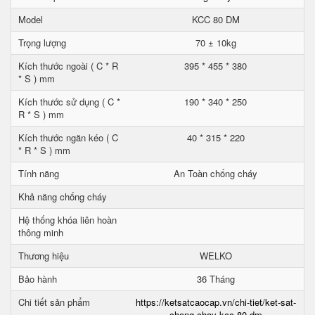
Model
KCC 80 DM
Trọng lượng
70 ± 10kg
Kích thước ngoài ( C * R
395 * 455 * 380
* S ) mm
Kích thước sử dụng ( C *
190 * 340 * 250
R * S ) mm
Kích thước ngăn kéo ( C
40 * 315 * 220
* R * S ) mm
Tính năng
An Toàn chống cháy
Khả năng chống cháy
Hệ thống khóa liên hoàn
thông minh
Thương hiệu
WELKO
Bảo hành
36 Tháng
Chi tiết sản phẩm
https://ketsatcaocap.vn/chi-tiet/ket-sat-
chong-chay-kcc-80-dm