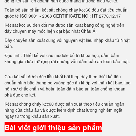
dòng két sắt liên doanh hàn quốc mang thương hiệu welko.
Toàn bộ sản phẩm két sắt chống cháy kcc60 đều đạt tiêu chuẩn
quốc tế ISO 9001 - 2008 CERTIFICATE NO.: HT 2776.12.17
Két sắt kcc 60 đen đổi mã được sản xuất bằng công nghệ trên
dây chuyền máy móc hiện đại bậc nhất Châu Á,
Dây chuyền sản xuất cùng với nguyên vật liệu nhập khẩu từ Nhật
bản.
Đặc tính: Thiết kế với các module bố trí khoa học, đảm bảm
không gian lưu trữ rộng rãi nhưng vẫn đảm bảo an toàn bảo mật.
Cửa két sắt được đúc liền khối bởi thép dày theo thiết kế tiêu
chuẩn hình bậc thang bo vuông góc ăn khớp với thân két bạc. tạo
nên sự chắc chắn và hoàn toàn đảm bảo an toàn chống khoan
phá đục cho két.
Két sắt chống cháy kcc60 được sản xuất theo tiêu chuẩn ngân
hàng của châu âu và được kiểm định chất lượng nghiêm ngặt
ngay từ trong khâu sản xuất.
Bài viết giới thiệu sản phẩm