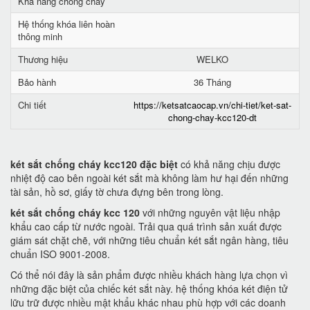
Khả năng chống cháy
Hệ thống khóa liên hoàn
thông minh
Thương hiệu
WELKO
Bảo hành
36 Tháng
Chi tiết
https://ketsatcaocap.vn/chi-tiet/ket-sat-
chong-chay-kcc120-dt
két sắt chống cháy kcc120 đặc biệt
có khả năng chịu được
nhiệt độ cao bên ngoài két sắt mà không làm hư hại đến những
tài sản, hồ sơ, giấy tờ chưa đựng bên trong lòng.
két sắt chống cháy kcc 120
với những nguyên vật liệu nhập
khẩu cao cấp từ nước ngoài. Trải qua quá trình sản xuất được
giám sát chặt chẽ, với những tiêu chuẩn két sắt ngân hàng, tiêu
chuẩn ISO 9001-2008.
Có thể nói đây là sản phẩm được nhiều khách hàng lựa chọn vì
những đặc biệt của chiếc két sắt này. hệ thống khóa két điện tử
lữu trữ được nhiều mật khẩu khác nhau phù hợp với các doanh