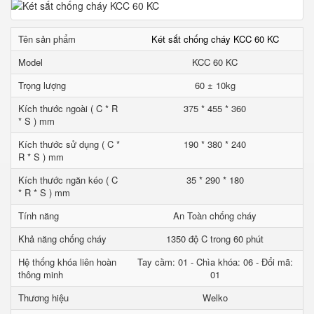
Tên sản phẩm
Két sắt chống cháy KCC 60 KC
Model
KCC 60 KC
Trọng lượng
60 ± 10kg
Kích thước ngoài ( C * R
375 * 455 * 360
* S ) mm
Kích thước sử dụng ( C *
190 * 380 * 240
R * S ) mm
Kích thước ngăn kéo ( C
35 * 290 * 180
* R * S ) mm
Tính năng
An Toàn chống cháy
Khả năng chống cháy
1350 độ C trong 60 phút
Hệ thống khóa liên hoàn
Tay cầm: 01 - Chìa khóa: 06 - Đổi mã:
thông minh
01
Thương hiệu
Welko