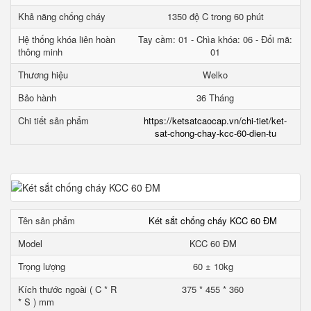
Khả năng chống cháy
1350 độ C trong 60 phút
Hệ thống khóa liên hoàn
Tay cầm: 01 - Chìa khóa: 06 - Đổi mã:
thông minh
01
Thương hiệu
Welko
Bảo hành
36 Tháng
Chi tiết sản phẩm
https://ketsatcaocap.vn/chi-tiet/ket-
sat-chong-chay-kcc-60-dien-tu
Tên sản phẩm
Két sắt chống cháy KCC 60 ĐM
Model
KCC 60 ĐM
Trọng lượng
60 ± 10kg
Kích thước ngoài ( C * R
375 * 455 * 360
* S ) mm