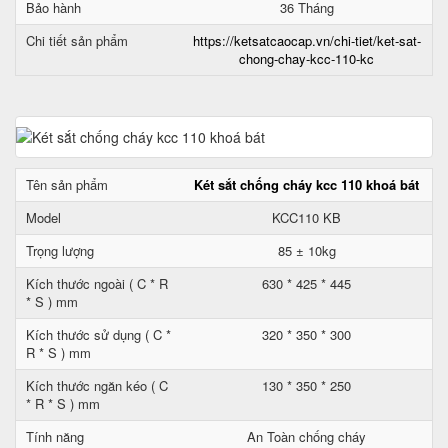
Bảo hành
36 Tháng
Chi tiết sản phẩm
https://ketsatcaocap.vn/chi-tiet/ket-sat-
chong-chay-kcc-110-kc
Tên sản phẩm
Két sắt chống cháy kcc 110 khoá bát
Model
KCC110 KB
Trọng lượng
85 ± 10kg
Kích thước ngoài ( C * R
630 * 425 * 445
* S ) mm
Kích thước sử dụng ( C *
320 * 350 * 300
R * S ) mm
Kích thước ngăn kéo ( C
130 * 350 * 250
* R * S ) mm
Tính năng
An Toàn chống cháy