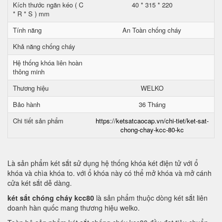
Kích thước ngăn kéo ( C
40 * 315 * 220
* R * S ) mm
Tính năng
An Toàn chống cháy
Khả năng chống cháy
Hệ thống khóa liên hoàn
thông minh
Thương hiệu
WELKO
Bảo hành
36 Tháng
Chi tiết sản phẩm
https://ketsatcaocap.vn/chi-tiet/ket-sat-
chong-chay-kcc-80-kc
Là sản phẩm két sắt sử dụng hệ thống khóa két điện tử với ổ
khóa và chìa khóa to. với ổ khóa này có thể mở khóa và mở cánh
cửa két sắt dễ dàng.
két sắt chóng cháy kcc80
là sản phẩm thuộc dòng két sắt liên
doanh hàn quốc mang thương hiệu welko.