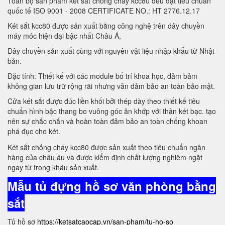
Toàn bộ sản phẩm két sắt chống cháy kcc80 đều đạt tiêu chuẩn
quốc tế ISO 9001 - 2008 CERTIFICATE NO.: HT 2776.12.17
Két sắt kcc80 được sản xuất bằng công nghệ trên dây chuyền
máy móc hiện đại bậc nhất Châu Á,
Dây chuyền sản xuất cùng với nguyên vật liệu nhập khẩu từ Nhật
bản.
Đặc tính: Thiết kế với các module bố trí khoa học, đảm bảm
không gian lưu trữ rộng rãi nhưng vẫn đảm bảo an toàn bảo mật.
Cửa két sắt được đúc liền khối bởi thép dày theo thiết kế tiêu
chuẩn hình bậc thang bo vuông góc ăn khớp với thân két bạc. tạo
nên sự chắc chắn và hoàn toàn đảm bảo an toàn chống khoan
phá đục cho két.
Két sắt chống cháy kcc80 được sản xuất theo tiêu chuẩn ngân
hàng của châu âu và được kiểm định chất lượng nghiêm ngặt
ngay từ trong khâu sản xuất.
Mẫu tủ đựng hồ sơ văn phòng bằng
sắt
Tủ hồ sơ
https://ketsatcaocap.vn/san-pham/tu-ho-so