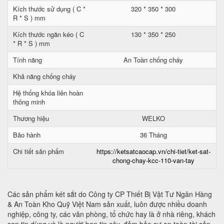
Kích thước sử dụng ( C *
320 * 350 * 300
R * S ) mm
Kích thước ngăn kéo ( C
130 * 350 * 250
* R * S ) mm
Tính năng
An Toàn chống cháy
Khả năng chống cháy
Hệ thống khóa liên hoàn
thông minh
Thương hiệu
WELKO
Bảo hành
36 Tháng
Chi tiết sản phẩm
https://ketsatcaocap.vn/chi-tiet/ket-sat-
chong-chay-kcc-110-van-tay
Các sản phẩm két sắt do Công ty CP Thiết Bị Vật Tư Ngân Hàng
& An Toàn Kho Quỹ Việt Nam sản xuất, luôn được nhiều doanh
nghiệp, công ty, các văn phòng, tổ chức hay là ở nhà riêng, khách