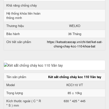
Khả năng chống cháy
Hệ thống khóa liên hoàn
thông minh
Thương hiệu
WELKO
Bảo hành
36 Tháng
Chi tiết sản phẩm
https://ketsatcaocap.vn/chi-tiet/ket-sat-
chong-chay-kcc-110-khoa-bat
Tên sản phẩm
Két sắt chống cháy kcc 110 Vân tay
Model
KCC110 VT
Trọng lượng
85 ± 10kg
Kích thước ngoài ( C * R
630 * 425 * 445
* S ) mm