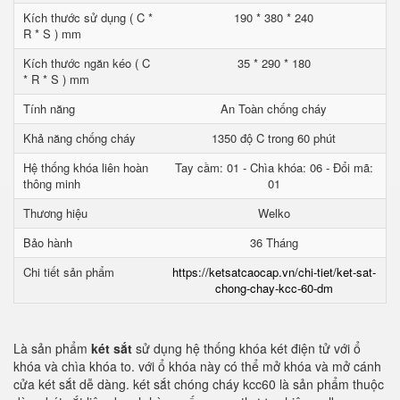
Kích thước sử dụng ( C *
190 * 380 * 240
R * S ) mm
Kích thước ngăn kéo ( C
35 * 290 * 180
* R * S ) mm
Tính năng
An Toàn chống cháy
Khả năng chống cháy
1350 độ C trong 60 phút
Hệ thống khóa liên hoàn
Tay cầm: 01 - Chìa khóa: 06 - Đổi mã:
thông minh
01
Thương hiệu
Welko
Bảo hành
36 Tháng
Chi tiết sản phẩm
https://ketsatcaocap.vn/chi-tiet/ket-sat-
chong-chay-kcc-60-dm
Là sản phẩm
két sắt
sử dụng hệ thống khóa két điện tử với ổ
khóa và chìa khóa to. với ổ khóa này có thể mở khóa và mở cánh
cửa két sắt dễ dàng. két sắt chóng cháy kcc60 là sản phẩm thuộc