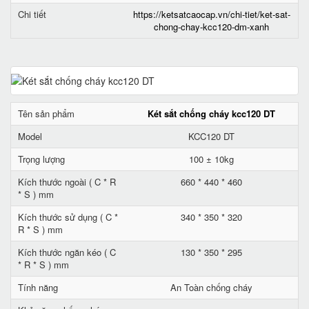
Chi tiết
https://ketsatcaocap.vn/chi-tiet/ket-sat-
chong-chay-kcc120-dm-xanh
Tên sản phẩm
Két sắt chống cháy kcc120 DT
Model
KCC120 DT
Trọng lượng
100 ± 10kg
Kích thước ngoài ( C * R
660 * 440 * 460
* S ) mm
Kích thước sử dụng ( C *
340 * 350 * 320
R * S ) mm
Kích thước ngăn kéo ( C
130 * 350 * 295
* R * S ) mm
Tính năng
An Toàn chống cháy