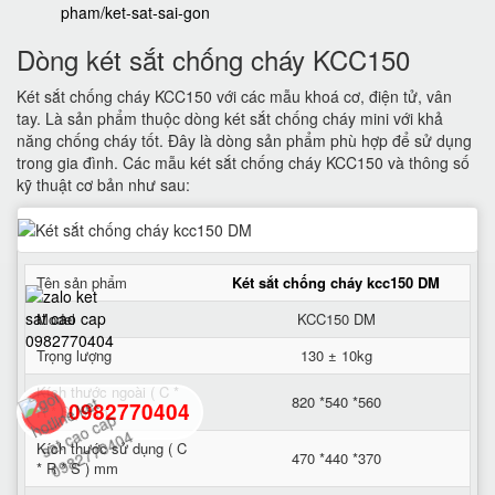
pham/ket-sat-sai-gon
Dòng két sắt chống cháy KCC150
Két sắt chống cháy KCC150 với các mẫu khoá cơ, điện tử, vân
tay. Là sản phẩm thuộc dòng két sắt chống cháy mini với khả
năng chống cháy tốt. Đây là dòng sản phẩm phù hợp để sử dụng
trong gia đình. Các mẫu két sắt chống cháy KCC150 và thông số
kỹ thuật cơ bản như sau:
Tên sản phẩm
Két sắt chống cháy kcc150 DM
Model
KCC150 DM
Trọng lượng
130 ± 10kg
Kích thước ngoài ( C *
820 *540 *560
0982770404
R * S ) mm
Kích thước sử dụng ( C
470 *440 *370
* R * S ) mm
back