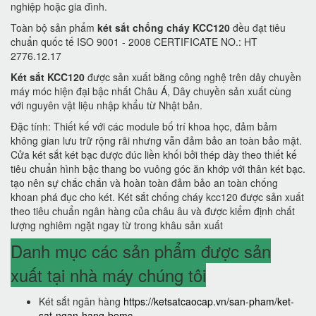
nghiệp hoặc gia đình.
Toàn bộ sản phẩm
két sắt chống cháy KCC120
đều đạt tiêu
chuẩn quốc tế ISO 9001 - 2008 CERTIFICATE NO.: HT
2776.12.17
Két sắt KCC120
được sản xuất bằng công nghệ trên dây chuyền
máy móc hiện đại bậc nhất Châu Á, Dây chuyền sản xuất cùng
với nguyên vật liệu nhập khẩu từ Nhật bản.
Đặc tính: Thiết kế với các module bố trí khoa học, đảm bảm
không gian lưu trữ rộng rãi nhưng vẫn đảm bảo an toàn bảo mật.
Cửa két sắt két bạc được đúc liền khối bởi thép dày theo thiết kế
tiêu chuẩn hình bậc thang bo vuông góc ăn khớp với thân két bạc.
tạo nên sự chắc chắn và hoàn toàn đảm bảo an toàn chống
khoan phá đục cho két. Két sắt chống cháy kcc120 được sản xuất
theo tiêu chuẩn ngân hàng của châu âu và được kiểm định chất
lượng nghiêm ngặt ngay từ trong khâu sản xuất
Danh mục các sản phẩm được sản
xuất tại nhà máy chúng tôi
Két sắt ngân hàng
https://ketsatcaocap.vn/san-pham/ket-
sat-ngan-hang-bemc