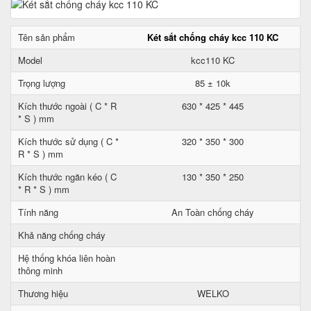
Tên sản phẩm
Két sắt chống cháy kcc 110 KC
Model
kcc110 KC
Trọng lượng
85 ± 10k
Kích thước ngoài ( C * R
630 * 425 * 445
* S ) mm
Kích thước sử dụng ( C *
320 * 350 * 300
R * S ) mm
Kích thước ngăn kéo ( C
130 * 350 * 250
* R * S ) mm
Tính năng
An Toàn chống cháy
Khả năng chống cháy
Hệ thống khóa liên hoàn
thông minh
Thương hiệu
WELKO