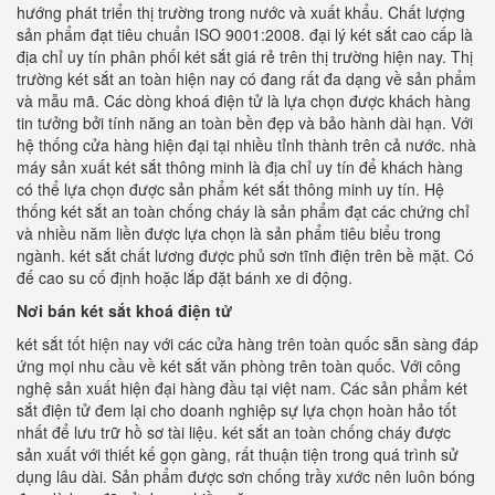
hướng phát triển thị trường trong nước và xuất khẩu. Chất lượng
sản phẩm đạt tiêu chuẩn ISO 9001:2008. đại lý két sắt cao cấp là
địa chỉ uy tín phân phối két sắt giá rẻ trên thị trường hiện nay. Thị
trường két sắt an toàn hiện nay có đang rất đa dạng về sản phẩm
và mẫu mã. Các dòng khoá điện tử là lựa chọn được khách hàng
tin tưởng bởi tính năng an toàn bền đẹp và bảo hành dài hạn. Với
hệ thống cửa hàng hiện đại tại nhiều tỉnh thành trên cả nước. nhà
máy sản xuất két sắt thông minh là địa chỉ uy tín để khách hàng
có thể lựa chọn được sản phẩm két sắt thông minh uy tín. Hệ
thống két sắt an toàn chống cháy là sản phẩm đạt các chứng chỉ
và nhiều năm liền được lựa chọn là sản phẩm tiêu biểu trong
ngành. két sắt chất lương được phủ sơn tĩnh điện trên bề mặt. Có
đế cao su cố định hoặc lắp đặt bánh xe di động.
Nơi bán két sắt khoá điện tử
két sắt tốt hiện nay với các cửa hàng trên toàn quốc sẵn sàng đáp
ứng mọi nhu cầu về két sắt văn phòng trên toàn quốc. Với công
nghệ sản xuất hiện đại hàng đầu tại việt nam. Các sản phẩm két
sắt điện tử đem lại cho doanh nghiệp sự lựa chọn hoàn hảo tốt
nhất để lưu trữ hồ sơ tài liệu. két sắt an toàn chống cháy được
sản xuất với thiết kế gọn gàng, rất thuận tiện trong quá trình sử
dụng lâu dài. Sản phẩm được sơn chống trầy xước nên luôn bóng