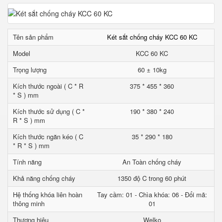
Tên sản phẩm
Két sắt chống cháy KCC 60 KC
Model
KCC 60 KC
Trọng lượng
60 ± 10kg
Kích thước ngoài ( C * R
375 * 455 * 360
* S ) mm
Kích thước sử dụng ( C *
190 * 380 * 240
R * S ) mm
Kích thước ngăn kéo ( C
35 * 290 * 180
* R * S ) mm
Tính năng
An Toàn chống cháy
Khả năng chống cháy
1350 độ C trong 60 phút
Hệ thống khóa liên hoàn
Tay cầm: 01 - Chìa khóa: 06 - Đổi mã:
thông minh
01
Thương hiệu
Welko