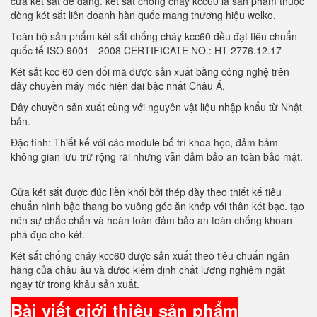
cửa két sắt dễ dàng. két sắt chóng cháy kcc60 là sản phẩm thuộc
dòng két sắt liên doanh hàn quốc mang thương hiệu welko.
Toàn bộ sản phẩm két sắt chống cháy kcc60 đều đạt tiêu chuẩn
quốc tế ISO 9001 - 2008 CERTIFICATE NO.: HT 2776.12.17
Két sắt kcc 60 đen đổi mã được sản xuất bằng công nghệ trên
dây chuyền máy móc hiện đại bậc nhất Châu Á,
Dây chuyền sản xuất cùng với nguyên vật liệu nhập khẩu từ Nhật
bản.
Đặc tính: Thiết kế với các module bố trí khoa học, đảm bảm
không gian lưu trữ rộng rãi nhưng vẫn đảm bảo an toàn bảo mật.
Cửa két sắt được đúc liền khối bởi thép dày theo thiết kế tiêu
chuẩn hình bậc thang bo vuông góc ăn khớp với thân két bạc. tạo
nên sự chắc chắn và hoàn toàn đảm bảo an toàn chống khoan
phá đục cho két.
Két sắt chống cháy kcc60 được sản xuất theo tiêu chuẩn ngân
hàng của châu âu và được kiểm định chất lượng nghiêm ngặt
ngay từ trong khâu sản xuất.
Bài viết giới thiệu sản phẩm