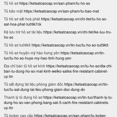
Tủ hồ sơ
https://ketsatcaocap.vn/san-pham/tu-ho-so
Tủ bảo mật
https://ketsatcaocap.vn/san-pham/tu-bao-mat
Tủ hồ sơ sắt hoà phát
https://ketsatcaocap.vn/chi-tiet/tu-ho-so-
sat-hoa-phat-tu09k7ck
Kệ lưu trữ hồ sơ tài liệu
https://ketsatcaocap.vn/chi-tiet/ke-luu-tru-
ho-so
Tủ hồ sơ tu09k5
https://ketsatcaocap.vn/tin-tuc/tu-ho-so-tu09k5
Tủ hồ sơ huyện mỹ hào hưng yên
https://ketsatcaocap.vn/tin-
tuc/tu-ho-so-huye-my-hao-tinh-hung-yen
Địa chỉ bán tủ hồ sơ kính
https://ketsatcaocap.vn/tu-ho-so/dia-chi-
ban-tu-dung-ho-so-mat-kinh-welko-safes-fire-resistant-cabinet-
uy-tin
Tủ sắt đựng tài liệu phòng giám đốc
https://ketsatcaocap.vn/tin-
tuc/tu-sat-dung-tai-lieu-phong-giam-doc-dung-do
Thanh lý tủ đựng hồ sơ
https://ketsatcaocap.vn/tin-tuc/thanh-ly-tu-
dung-ho-so-van-phong-bang-sat-5-canh-fire-resistant-cabinets-
uy-tin
Tủ locker cao cấp
https://ketsatcaocap.vn/san-pham/tu-locker-