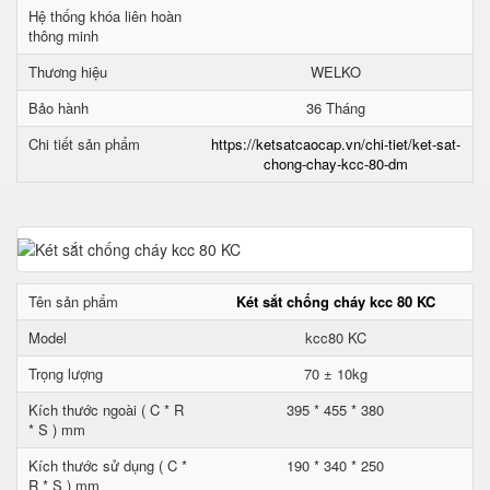
Hệ thống khóa liên hoàn
thông minh
Thương hiệu
WELKO
Bảo hành
36 Tháng
Chi tiết sản phẩm
https://ketsatcaocap.vn/chi-tiet/ket-sat-
chong-chay-kcc-80-dm
Tên sản phẩm
Két sắt chống cháy kcc 80 KC
Model
kcc80 KC
Trọng lượng
70 ± 10kg
Kích thước ngoài ( C * R
395 * 455 * 380
* S ) mm
Kích thước sử dụng ( C *
190 * 340 * 250
R * S ) mm