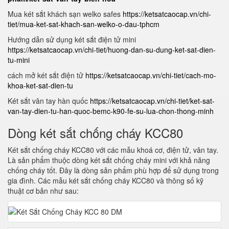
Mua két sắt khách sạn welko safes
https://ketsatcaocap.vn/chi-
tiet/mua-ket-sat-khach-san-welko-o-dau-tphcm
Hướng dẫn sử dụng két sắt điện tử mini
https://ketsatcaocap.vn/chi-tiet/huong-dan-su-dung-ket-sat-dien-
tu-mini
cách mở két sắt điện tử
https://ketsatcaocap.vn/chi-tiet/cach-mo-
khoa-ket-sat-dien-tu
Két sắt vân tay hàn quốc
https://ketsatcaocap.vn/chi-tiet/ket-sat-
van-tay-dien-tu-han-quoc-bemc-k90-fe-su-lua-chon-thong-minh
Dòng két sắt chống cháy KCC80
Két sắt chống cháy KCC80 với các mẫu khoá cơ, điện tử, vân tay.
Là sản phẩm thuộc dòng két sắt chống cháy mini với khả năng
chống cháy tốt. Đây là dòng sản phẩm phù hợp để sử dụng trong
gia đình. Các mẫu két sắt chống cháy KCC80 và thông số kỹ
thuật cơ bản như sau: