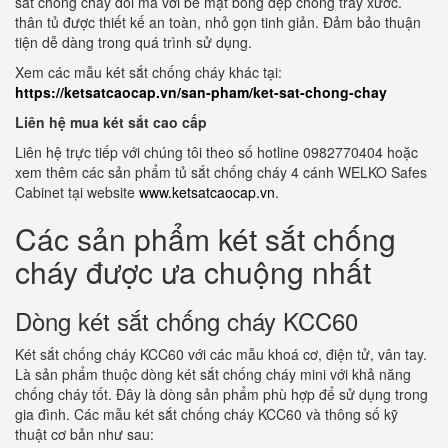
sắt chống cháy đổi mã với bề mặt bóng đẹp chống trầy xước.
thân tủ được thiết kế an toàn, nhỏ gọn tinh giản. Đảm bảo thuận
tiện dễ dàng trong quá trình sử dụng.
Xem các mẫu két sắt chống cháy khác tại:
https://ketsatcaocap.vn/san-pham/ket-sat-chong-chay
Liên hệ mua két sắt cao cấp
Liên hệ trực tiếp với chúng tôi theo số hotline 0982770404 hoặc
xem thêm các sản phẩm tủ sắt chống cháy 4 cánh WELKO Safes
Cabinet tại website
www.ketsatcaocap.vn
.
Các sản phẩm két sắt chống
cháy được ưa chuộng nhất
Dòng két sắt chống cháy KCC60
Két sắt chống cháy KCC60 với các mẫu khoá cơ, điện tử, vân tay.
Là sản phẩm thuộc dòng két sắt chống cháy mini với khả năng
chống cháy tốt. Đây là dòng sản phẩm phù hợp để sử dụng trong
gia đình. Các mẫu két sắt chống cháy KCC60 và thông số kỹ
thuật cơ bản như sau: