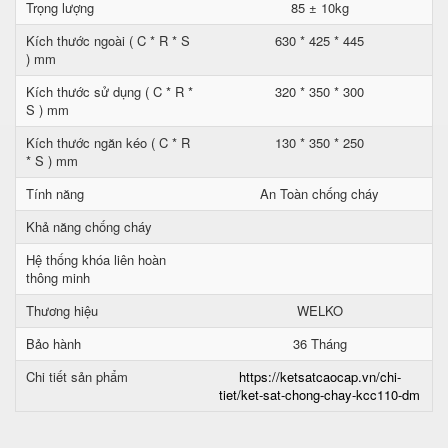
Trọng lượng
85 ± 10kg
Kích thước ngoài ( C * R * S
630 * 425 * 445
) mm
Kích thước sử dụng ( C * R *
320 * 350 * 300
S ) mm
Kích thước ngăn kéo ( C * R
130 * 350 * 250
* S ) mm
Tính năng
An Toàn chống cháy
Khả năng chống cháy
Hệ thống khóa liên hoàn
thông minh
Thương hiệu
WELKO
Bảo hành
36 Tháng
Chi tiết sản phẩm
https://ketsatcaocap.vn/chi-
tiet/ket-sat-chong-chay-kcc110-dm