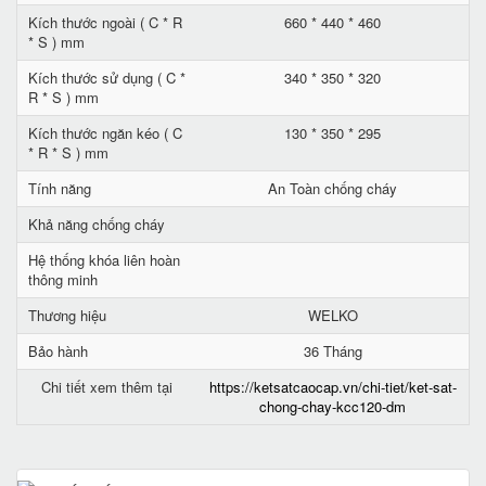
Kích thước ngoài ( C * R
660 * 440 * 460
* S ) mm
Kích thước sử dụng ( C *
340 * 350 * 320
R * S ) mm
Kích thước ngăn kéo ( C
130 * 350 * 295
* R * S ) mm
Tính năng
An Toàn chống cháy
Khả năng chống cháy
Hệ thống khóa liên hoàn
thông minh
Thương hiệu
WELKO
Bảo hành
36 Tháng
Chi tiết xem thêm tại
https://ketsatcaocap.vn/chi-tiet/ket-sat-
chong-chay-kcc120-dm