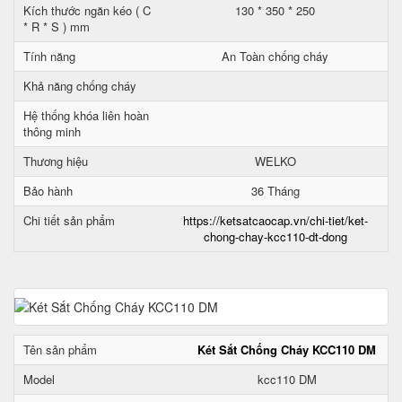
Kích thước ngăn kéo ( C
130 * 350 * 250
* R * S ) mm
Tính năng
An Toàn chống cháy
Khả năng chống cháy
Hệ thống khóa liên hoàn
thông minh
Thương hiệu
WELKO
Bảo hành
36 Tháng
Chi tiết sản phẩm
https://ketsatcaocap.vn/chi-tiet/ket-
chong-chay-kcc110-dt-dong
Tên sản phẩm
Két Sắt Chống Cháy KCC110 DM
Model
kcc110 DM