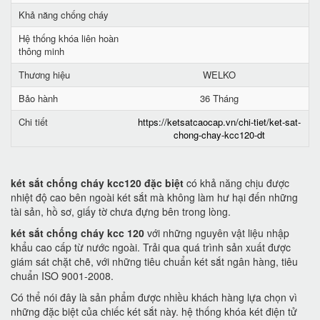
Khả năng chống cháy
Hệ thống khóa liên hoàn
thông minh
Thương hiệu
WELKO
Bảo hành
36 Tháng
Chi tiết
https://ketsatcaocap.vn/chi-tiet/ket-sat-
chong-chay-kcc120-dt
két sắt chống cháy kcc120 đặc biệt
có khả năng chịu được
nhiệt độ cao bên ngoài két sắt mà không làm hư hại đến những
tài sản, hồ sơ, giấy tờ chưa đựng bên trong lòng.
két sắt chống cháy kcc 120
với những nguyên vật liệu nhập
khẩu cao cấp từ nước ngoài. Trải qua quá trình sản xuất được
giám sát chặt chẽ, với những tiêu chuẩn két sắt ngân hàng, tiêu
chuẩn ISO 9001-2008.
Có thể nói đây là sản phẩm được nhiều khách hàng lựa chọn vì
những đặc biệt của chiếc két sắt này. hệ thống khóa két điện tử