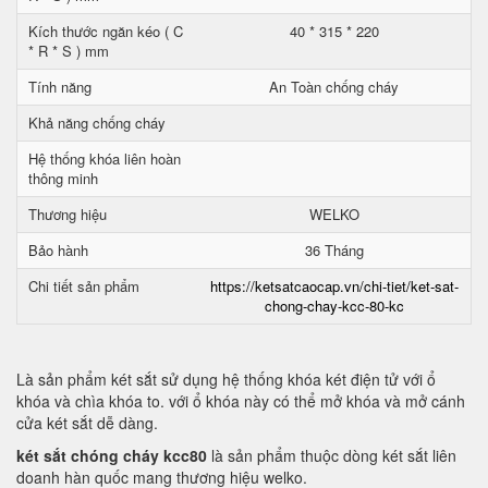
Kích thước ngăn kéo ( C
40 * 315 * 220
* R * S ) mm
Tính năng
An Toàn chống cháy
Khả năng chống cháy
Hệ thống khóa liên hoàn
thông minh
Thương hiệu
WELKO
Bảo hành
36 Tháng
Chi tiết sản phẩm
https://ketsatcaocap.vn/chi-tiet/ket-sat-
chong-chay-kcc-80-kc
Là sản phẩm két sắt sử dụng hệ thống khóa két điện tử với ổ
khóa và chìa khóa to. với ổ khóa này có thể mở khóa và mở cánh
cửa két sắt dễ dàng.
két sắt chóng cháy kcc80
là sản phẩm thuộc dòng két sắt liên
doanh hàn quốc mang thương hiệu welko.