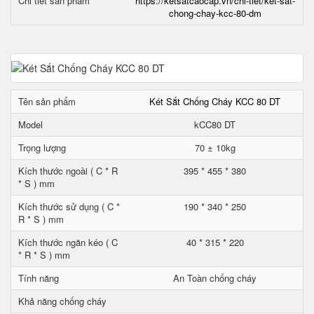
Chi tiết sản phẩm
https://ketsatcaocap.vn/chi-tiet/ket-sat-
chong-chay-kcc-80-dm
Tên sản phẩm
Két Sắt Chống Cháy KCC 80 DT
Model
kCC80 DT
Trọng lượng
70 ± 10kg
Kích thước ngoài ( C * R
395 * 455 * 380
* S ) mm
Kích thước sử dụng ( C *
190 * 340 * 250
R * S ) mm
Kích thước ngăn kéo ( C
40 * 315 * 220
* R * S ) mm
Tính năng
An Toàn chống cháy
Khả năng chống cháy