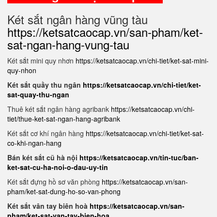
Két sắt ngân hàng vũng tàu
https://ketsatcaocap.vn/san-pham/ket-
sat-ngan-hang-vung-tau
Két sắt mini quy nhơn
https://ketsatcaocap.vn/chi-tiet/ket-sat-mini-
quy-nhon
Két sắt quầy thu ngân
https://ketsatcaocap.vn/chi-tiet/ket-
sat-quay-thu-ngan
Thuê két sắt ngân hàng agribank
https://ketsatcaocap.vn/chi-
tiet/thue-ket-sat-ngan-hang-agribank
Két sắt cơ khí ngân hàng
https://ketsatcaocap.vn/chi-tiet/ket-sat-
co-khi-ngan-hang
Bán két sắt cũ hà nội
https://ketsatcaocap.vn/tin-tuc/ban-
ket-sat-cu-ha-noi-o-dau-uy-tin
Két sắt đựng hồ sơ văn phòng
https://ketsatcaocap.vn/san-
pham/ket-sat-dung-ho-so-van-phong
Két sắt vân tay biên hoà
https://ketsatcaocap.vn/san-
pham/ket-sat-van-tay-bien-hoa