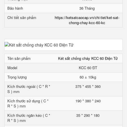
Bảo hành
36 Tháng
Chi tiết sản phẩm
https://ketsatcaocap.vn/chi-tiet/ket-sat-
chong-chay-kcc-60-kc
Tên sản phẩm
Két sắt chống cháy KCC 60 Điện Tử
Model
KCC 60 ĐT
Trọng lượng
60 ± 10kg
Kích thước ngoài ( C * R *
375 * 455 * 360
S ) mm
Kích thước sử dụng ( C *
190 * 380 * 240
R * S ) mm
Kích thước ngăn kéo ( C *
35 * 290 * 180
R * S ) mm