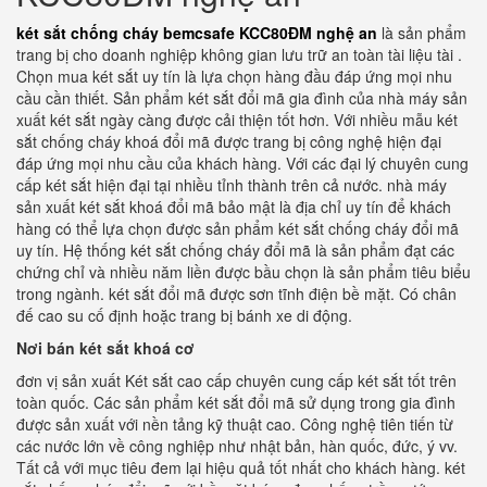
két sắt chống cháy bemcsafe KCC80ĐM nghệ an
là sản phẩm
trang bị cho doanh nghiệp không gian lưu trữ an toàn tài liệu tài .
Chọn mua két sắt uy tín là lựa chọn hàng đầu đáp ứng mọi nhu
cầu cần thiết. Sản phẩm két sắt đổi mã gia đình của nhà máy sản
xuất két sắt ngày càng được cải thiện tốt hơn. Với nhiều mẫu két
sắt chống cháy khoá đổi mã được trang bị công nghệ hiện đại
đáp ứng mọi nhu cầu của khách hàng. Với các đại lý chuyên cung
cấp két sắt hiện đại tại nhiều tỉnh thành trên cả nước. nhà máy
sản xuất két sắt khoá đổi mã bảo mật là địa chỉ uy tín để khách
hàng có thể lựa chọn được sản phẩm két sắt chống cháy đổi mã
uy tín. Hệ thống két sắt chống cháy đổi mã là sản phẩm đạt các
chứng chỉ và nhiều năm liền được bầu chọn là sản phẩm tiêu biểu
trong ngành. két sắt đổi mã được sơn tĩnh điện bề mặt. Có chân
đế cao su cố định hoặc trang bị bánh xe di động.
Nơi bán két sắt khoá cơ
đơn vị sản xuất Két sắt cao cấp chuyên cung cấp két sắt tốt trên
toàn quốc. Các sản phẩm két sắt đổi mã sử dụng trong gia đình
được sản xuất với nền tảng kỹ thuật cao. Công nghệ tiên tiến từ
các nước lớn về công nghiệp như nhật bản, hàn quốc, đức, ý vv.
Tất cả với mục tiêu đem lại hiệu quả tốt nhất cho khách hàng. két