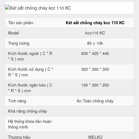
Tên sản phẩm
Két sắt chống cháy kcc 110 KC
Model
kcc110 KC
Trọng lượng
85 ± 10k
Kích thước ngoài ( C * R
630 * 425 * 445
* S ) mm
Kích thước sử dụng ( C *
320 * 350 * 300
R * S ) mm
Kích thước ngăn kéo ( C
130 * 350 * 250
* R * S ) mm
Tính năng
An Toàn chống cháy
Khả năng chống cháy
Hệ thống khóa liên hoàn
thông minh
Thương hiệu
WELKO