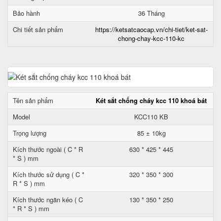
Bảo hành
36 Tháng
Chi tiết sản phẩm
https://ketsatcaocap.vn/chi-tiet/ket-sat-
chong-chay-kcc-110-kc
Tên sản phẩm
Két sắt chống cháy kcc 110 khoá bát
Model
KCC110 KB
Trọng lượng
85 ± 10kg
Kích thước ngoài ( C * R
630 * 425 * 445
* S ) mm
Kích thước sử dụng ( C *
320 * 350 * 300
R * S ) mm
Kích thước ngăn kéo ( C
130 * 350 * 250
* R * S ) mm