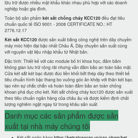
lữu trữ được nhiều mật khẩu khác nhau phù hợp với các doanh
nghiệp hoặc gia đình.
Toàn bộ sản phẩm
két sắt chống cháy KCC120
đều đạt tiêu
chuẩn quốc tế ISO 9001 - 2008 CERTIFICATE NO.: HT
2776.12.17
Két sắt KCC120
được sản xuất bằng công nghệ trên dây chuyền
máy móc hiện đại bậc nhất Châu Á, Dây chuyền sản xuất cùng
với nguyên vật liệu nhập khẩu từ Nhật bản.
Đặc tính: Thiết kế với các module bố trí khoa học, đảm bảm
không gian lưu trữ rộng rãi nhưng vẫn đảm bảo an toàn bảo mật.
Cửa két sắt két bạc được đúc liền khối bởi thép dày theo thiết kế
tiêu chuẩn hình bậc thang bo vuông góc ăn khớp với thân két bạc.
tạo nên sự chắc chắn và hoàn toàn đảm bảo an toàn chống
khoan phá đục cho két. Két sắt chống cháy kcc120 được sản xuất
theo tiêu chuẩn ngân hàng của châu âu và được kiểm định chất
lượng nghiêm ngặt ngay từ trong khâu sản xuất
Danh mục các sản phẩm được sản
xuất tại nhà máy chúng tôi
Két sắt ngân hàng
https://ketsatcaocap.vn/san-pham/ket-