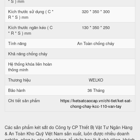
* S ) mm
Kích thước sử dụng ( C *
320 * 350 * 300
R * S ) mm
Kích thước ngăn kéo ( C
130 * 350 * 250
* R * S ) mm
Tính năng
An Toàn chống cháy
Khả năng chống cháy
Hệ thống khóa liên hoàn
thông minh
Thương hiệu
WELKO
Bảo hành
36 Tháng
Chi tiết sản phẩm
https://ketsatcaocap.vn/chi-tiet/ket-sat-
chong-chay-kcc-110-van-tay
Các sản phẩm két sắt do Công ty CP Thiết Bị Vật Tư Ngân Hàng
& An Toàn Kho Quỹ Việt Nam sản xuất, luôn được nhiều doanh
nghiệp, công ty, các văn phòng, tổ chức hay là ở nhà riêng, khách