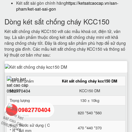
Két sắt sài gòn chính hãng
https://ketsatcaocap.vn/san-
pham/ket-sat-sai-gon
Dòng két sắt chống cháy KCC150
Két sắt chống cháy KCC150 với các mẫu khoá cơ, điện tử, vân
tay. Là sản phẩm thuộc dòng két sắt chống cháy mini với khả
năng chống cháy tốt. Đây là dòng sản phẩm phù hợp để sử dụng
trong gia đình. Các mẫu két sắt chống cháy KCC150 và thông số
kỹ thuật cơ bản như sau:
Tên sản phẩm
Két sắt chống cháy kcc150 DM
Model
KCC150 DM
Trọng lượng
130 ± 10kg
0982770404
Kích thước ngoài ( C *
820 *540 *560
R * S ) mm
Kích thước sử dụng ( C
back
470 *440 *370
* R * S ) mm