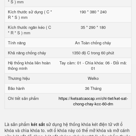
* S ) mm
Kích thước sử dụng ( C *
190 * 380 * 240
R * S ) mm
Kích thước ngăn kéo ( C
35 * 290 * 180
* R * S ) mm
Tính năng
An Toàn chống cháy
Khả năng chống cháy
1350 độ C trong 60 phút
Hệ thống khóa liên hoàn
Tay cầm: 01 - Chìa khóa: 06 - Đổi mã:
thông minh
01
Thương hiệu
Welko
Bảo hành
36 Tháng
Chi tiết sản phẩm
https://ketsatcaocap.vn/chi-tiet/ket-sat-
chong-chay-kcc-60-dm
Là sản phẩm
két sắt
sử dụng hệ thống khóa két điện tử với ổ
khóa và chìa khóa to. với ổ khóa này có thể mở khóa và mở cánh