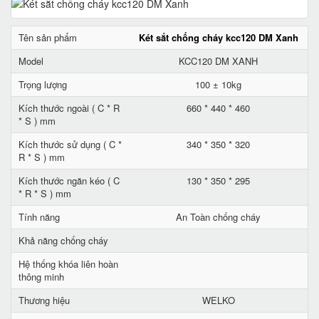
Tên sản phẩm
Két sắt chống cháy kcc120 DM Xanh
Model
KCC120 DM XANH
Trọng lượng
100 ± 10kg
Kích thước ngoài ( C * R
660 * 440 * 460
* S ) mm
Kích thước sử dụng ( C *
340 * 350 * 320
R * S ) mm
Kích thước ngăn kéo ( C
130 * 350 * 295
* R * S ) mm
Tính năng
An Toàn chống cháy
Khả năng chống cháy
Hệ thống khóa liên hoàn
thông minh
Thương hiệu
WELKO