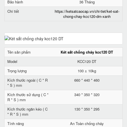
Bảo hành
36 Tháng
Chi tiết
https://ketsatcaocap.vn/chi-tiet/ket-sat-
chong-chay-kcc120-dm-xanh
Tên sản phẩm
Két sắt chống cháy kcc120 DT
Model
KCC120 DT
Trọng lượng
100 ± 10kg
Kích thước ngoài ( C * R
660 * 440 * 460
* S ) mm
Kích thước sử dụng ( C *
340 * 350 * 320
R * S ) mm
Kích thước ngăn kéo ( C
130 * 350 * 295
* R * S ) mm
Tính năng
An Toàn chống cháy