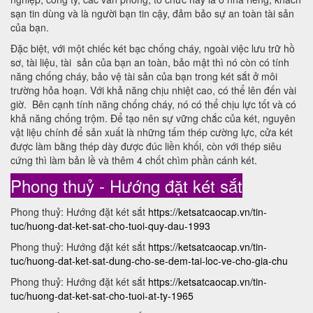
sạn tin dùng và là người bạn tin cậy, đảm bảo sự an toàn tài sản
của bạn.
Đặc biệt, với một chiếc két bạc chống cháy, ngoài việc lưu trữ hồ
sơ, tài liệu, tài sản của bạn an toàn, bảo mật thì nó còn có tính
năng chống cháy, bảo vệ tài sản của bạn trong két sắt ở môi
trường hỏa hoạn. Với khả năng chịu nhiệt cao, có thể lên đến vài
giờ. Bên cạnh tính năng chống cháy, nó có thể chịu lực tốt và có
khả năng chống trộm. Để tạo nên sự vững chắc của két, nguyên
vật liệu chính để sản xuất là những tấm thép cường lực, cửa két
được làm bằng thép dày được đúc liền khối, còn với thép siêu
cứng thì làm bản lề và thêm 4 chốt chìm phần cánh két.
Phong thuỷ - Hướng đặt két sắt
Phong thuỷ: Hướng đặt két sắt
https://ketsatcaocap.vn/tin-
tuc/huong-dat-ket-sat-cho-tuoi-quy-dau-1993
Phong thuỷ: Hướng đặt két sắt
https://ketsatcaocap.vn/tin-
tuc/huong-dat-ket-sat-dung-cho-se-dem-tai-loc-ve-cho-gia-chu
Phong thuỷ: Hướng đặt két sắt
https://ketsatcaocap.vn/tin-
tuc/huong-dat-ket-sat-cho-tuoi-at-ty-1965