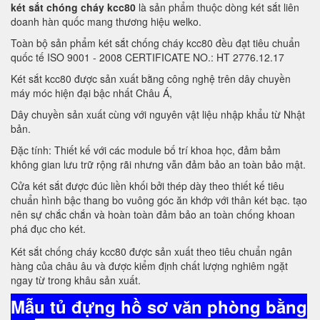
két sắt chóng cháy kcc80
là sản phẩm thuộc dòng két sắt liên
doanh hàn quốc mang thương hiệu welko.
Toàn bộ sản phẩm két sắt chống cháy kcc80 đều đạt tiêu chuẩn
quốc tế ISO 9001 - 2008 CERTIFICATE NO.: HT 2776.12.17
Két sắt kcc80 được sản xuất bằng công nghệ trên dây chuyền
máy móc hiện đại bậc nhất Châu Á,
Dây chuyền sản xuất cùng với nguyên vật liệu nhập khẩu từ Nhật
bản.
Đặc tính: Thiết kế với các module bố trí khoa học, đảm bảm
không gian lưu trữ rộng rãi nhưng vẫn đảm bảo an toàn bảo mật.
Cửa két sắt được đúc liền khối bởi thép dày theo thiết kế tiêu
chuẩn hình bậc thang bo vuông góc ăn khớp với thân két bạc. tạo
nên sự chắc chắn và hoàn toàn đảm bảo an toàn chống khoan
phá đục cho két.
Két sắt chống cháy kcc80 được sản xuất theo tiêu chuẩn ngân
hàng của châu âu và được kiểm định chất lượng nghiêm ngặt
ngay từ trong khâu sản xuất.
Mẫu tủ đựng hồ sơ văn phòng bằng