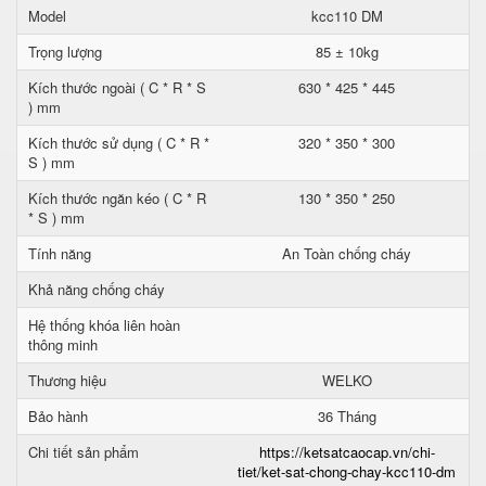
Model
kcc110 DM
Trọng lượng
85 ± 10kg
Kích thước ngoài ( C * R * S
630 * 425 * 445
) mm
Kích thước sử dụng ( C * R *
320 * 350 * 300
S ) mm
Kích thước ngăn kéo ( C * R
130 * 350 * 250
* S ) mm
Tính năng
An Toàn chống cháy
Khả năng chống cháy
Hệ thống khóa liên hoàn
thông minh
Thương hiệu
WELKO
Bảo hành
36 Tháng
Chi tiết sản phẩm
https://ketsatcaocap.vn/chi-
tiet/ket-sat-chong-chay-kcc110-dm