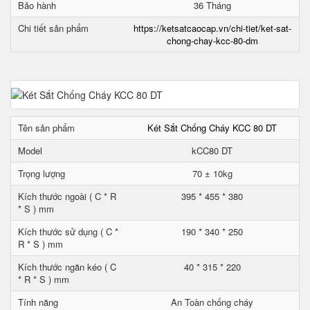
Bảo hành
36 Tháng
Chi tiết sản phẩm
https://ketsatcaocap.vn/chi-tiet/ket-sat-
chong-chay-kcc-80-dm
Tên sản phẩm
Két Sắt Chống Cháy KCC 80 DT
Model
kCC80 DT
Trọng lượng
70 ± 10kg
Kích thước ngoài ( C * R
395 * 455 * 380
* S ) mm
Kích thước sử dụng ( C *
190 * 340 * 250
R * S ) mm
Kích thước ngăn kéo ( C
40 * 315 * 220
* R * S ) mm
Tính năng
An Toàn chống cháy