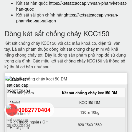
Két sắt hàn quốc
https://ketsatcaocap.vn/san-pham/ket-sat-
han-quoc
Két sắt sài gòn chính hãng
https://ketsatcaocap.vn/san-
pham/ket-sat-sai-gon
Dòng két sắt chống cháy KCC150
Két sắt chống cháy KCC150 với các mẫu khoá cơ, điện tử, vân
tay. Là sản phẩm thuộc dòng két sắt chống cháy mini với khả
năng chống cháy tốt. Đây là dòng sản phẩm phù hợp để sử dụng
trong gia đình. Các mẫu két sắt chống cháy KCC150 và thông số
kỹ thuật cơ bản như sau:
Tên sản phẩm
Két sắt chống cháy kcc150 DM
Model
KCC150 DM
0982770404
Trọng lượng
130 ± 10kg
Kích thước ngoài ( C *
820 *540 *560
R * S ) mm
back