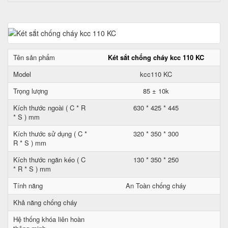
Tên sản phẩm
Két sắt chống cháy kcc 110 KC
Model
kcc110 KC
Trọng lượng
85 ± 10k
Kích thước ngoài ( C * R
630 * 425 * 445
* S ) mm
Kích thước sử dụng ( C *
320 * 350 * 300
R * S ) mm
Kích thước ngăn kéo ( C
130 * 350 * 250
* R * S ) mm
Tính năng
An Toàn chống cháy
Khả năng chống cháy
Hệ thống khóa liên hoàn