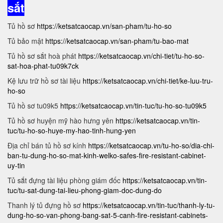
sắt
Tủ hồ sơ
https://ketsatcaocap.vn/san-pham/tu-ho-so
Tủ bảo mật
https://ketsatcaocap.vn/san-pham/tu-bao-mat
Tủ hồ sơ sắt hoà phát
https://ketsatcaocap.vn/chi-tiet/tu-ho-so-
sat-hoa-phat-tu09k7ck
Kệ lưu trữ hồ sơ tài liệu
https://ketsatcaocap.vn/chi-tiet/ke-luu-tru-
ho-so
Tủ hồ sơ tu09k5
https://ketsatcaocap.vn/tin-tuc/tu-ho-so-tu09k5
Tủ hồ sơ huyện mỹ hào hưng yên
https://ketsatcaocap.vn/tin-
tuc/tu-ho-so-huye-my-hao-tinh-hung-yen
Địa chỉ bán tủ hồ sơ kính
https://ketsatcaocap.vn/tu-ho-so/dia-chi-
ban-tu-dung-ho-so-mat-kinh-welko-safes-fire-resistant-cabinet-
uy-tin
Tủ sắt đựng tài liệu phòng giám đốc
https://ketsatcaocap.vn/tin-
tuc/tu-sat-dung-tai-lieu-phong-giam-doc-dung-do
Thanh lý tủ đựng hồ sơ
https://ketsatcaocap.vn/tin-tuc/thanh-ly-tu-
dung-ho-so-van-phong-bang-sat-5-canh-fire-resistant-cabinets-