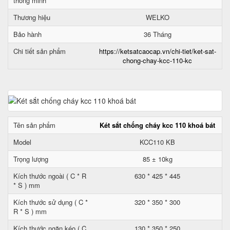
thông minh
Thương hiệu
WELKO
Bảo hành
36 Tháng
Chi tiết sản phẩm
https://ketsatcaocap.vn/chi-tiet/ket-sat-
chong-chay-kcc-110-kc
Tên sản phẩm
Két sắt chống cháy kcc 110 khoá bát
Model
KCC110 KB
Trọng lượng
85 ± 10kg
Kích thước ngoài ( C * R
630 * 425 * 445
* S ) mm
Kích thước sử dụng ( C *
320 * 350 * 300
R * S ) mm
Kích thước ngăn kéo ( C
130 * 350 * 250