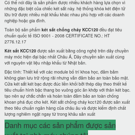
Có thể nói đây là sản phẩm được nhiều khách hàng lựa chọn vì
những đặc biệt của chiếc két sắt này. hệ thống khóa két điện tử
lữu trữ được nhiều mật khẩu khác nhau phù hợp với các doanh
nghiệp hoặc gia đình.
Toàn bộ sản phẩm
két sắt chống cháy KCC120
đều đạt tiêu
chuẩn quốc tế ISO 9001 - 2008 CERTIFICATE NO.: HT
2776.12.17
Két sắt KCC120
được sản xuất bằng công nghệ trên dây chuyền
máy móc hiện đại bậc nhất Châu Á, Dây chuyền sản xuất cùng
với nguyên vật liệu nhập khẩu từ Nhật bản.
Đặc tính: Thiết kế với các module bố trí khoa học, đảm bảm
không gian lưu trữ rộng rãi nhưng vẫn đảm bảo an toàn bảo mật.
Cửa két sắt két bạc được đúc liền khối bởi thép dày theo thiết kế
tiêu chuẩn hình bậc thang bo vuông góc ăn khớp với thân két bạc.
tạo nên sự chắc chắn và hoàn toàn đảm bảo an toàn chống
khoan phá đục cho két. Két sắt chống cháy kcc120 được sản xuất
theo tiêu chuẩn ngân hàng của châu âu và được kiểm định chất
lượng nghiêm ngặt ngay từ trong khâu sản xuất
Danh mục các sản phẩm được sản