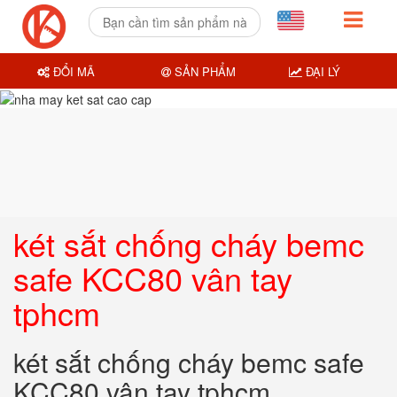
ĐỔI MÃ
SẢN PHẨM
ĐẠI LÝ
két sắt chống cháy bemc
safe KCC80 vân tay
tphcm
két sắt chống cháy bemc safe
KCC80 vân tay tphcm