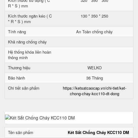
Kích thước sử dụng ( C *
320 * 350 * 300
R * S ) mm
Kích thước ngăn kéo ( C
130 * 350 * 250
* R * S ) mm
Tính năng
An Toàn chống cháy
Khả năng chống cháy
Hệ thống khóa liên hoàn
thông minh
Thương hiệu
WELKO
Bảo hành
36 Tháng
Chi tiết sản phẩm
https://ketsatcaocap.vn/chi-tiet/ket-
chong-chay-kcc110-dt-dong
Tên sản phẩm
Két Sắt Chống Cháy KCC110 DM