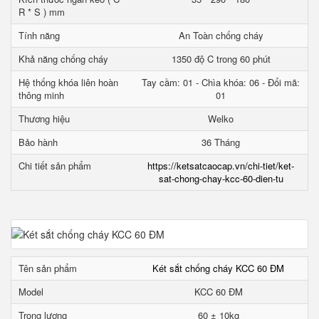
R * S ) mm
Tính năng
An Toàn chống cháy
Khả năng chống cháy
1350 độ C trong 60 phút
Hệ thống khóa liên hoàn
Tay cầm: 01 - Chìa khóa: 06 - Đổi mã:
thông minh
01
Thương hiệu
Welko
Bảo hành
36 Tháng
Chi tiết sản phẩm
https://ketsatcaocap.vn/chi-tiet/ket-
sat-chong-chay-kcc-60-dien-tu
Tên sản phẩm
Két sắt chống cháy KCC 60 ĐM
Model
KCC 60 ĐM
Trọng lượng
60 ± 10kg