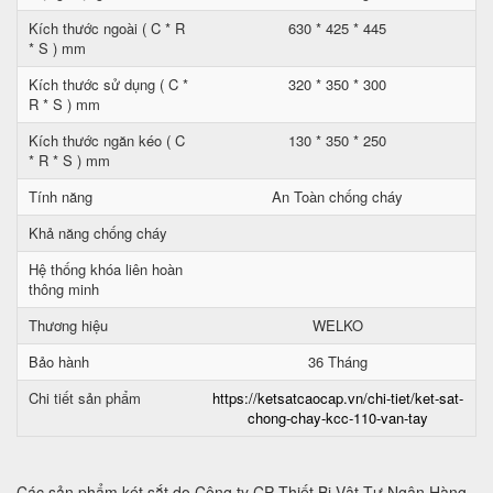
Kích thước ngoài ( C * R
630 * 425 * 445
* S ) mm
Kích thước sử dụng ( C *
320 * 350 * 300
R * S ) mm
Kích thước ngăn kéo ( C
130 * 350 * 250
* R * S ) mm
Tính năng
An Toàn chống cháy
Khả năng chống cháy
Hệ thống khóa liên hoàn
thông minh
Thương hiệu
WELKO
Bảo hành
36 Tháng
Chi tiết sản phẩm
https://ketsatcaocap.vn/chi-tiet/ket-sat-
chong-chay-kcc-110-van-tay
Các sản phẩm két sắt do Công ty CP Thiết Bị Vật Tư Ngân Hàng