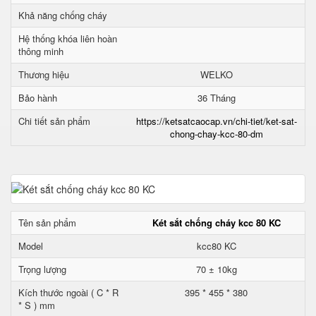
Khả năng chống cháy
Hệ thống khóa liên hoàn
thông minh
Thương hiệu
WELKO
Bảo hành
36 Tháng
Chi tiết sản phẩm
https://ketsatcaocap.vn/chi-tiet/ket-sat-
chong-chay-kcc-80-dm
Tên sản phẩm
Két sắt chống cháy kcc 80 KC
Model
kcc80 KC
Trọng lượng
70 ± 10kg
Kích thước ngoài ( C * R
395 * 455 * 380
* S ) mm