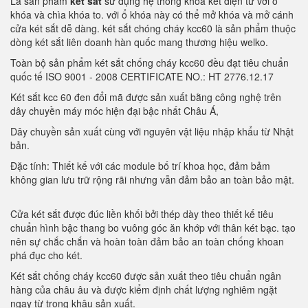
Là sản phẩm
két sắt
sử dụng hệ thống khóa két điện tử với ổ
khóa và chìa khóa to. với ổ khóa này có thể mở khóa và mở cánh
cửa két sắt dễ dàng. két sắt chóng cháy kcc60 là sản phẩm thuộc
dòng két sắt liên doanh hàn quốc mang thương hiệu welko.
Toàn bộ sản phẩm két sắt chống cháy kcc60 đều đạt tiêu chuẩn
quốc tế ISO 9001 - 2008 CERTIFICATE NO.: HT 2776.12.17
Két sắt kcc 60 đen đổi mã được sản xuất bằng công nghệ trên
dây chuyền máy móc hiện đại bậc nhất Châu Á,
Dây chuyền sản xuất cùng với nguyên vật liệu nhập khẩu từ Nhật
bản.
Đặc tính: Thiết kế với các module bố trí khoa học, đảm bảm
không gian lưu trữ rộng rãi nhưng vẫn đảm bảo an toàn bảo mật.
Cửa két sắt được đúc liền khối bởi thép dày theo thiết kế tiêu
chuẩn hình bậc thang bo vuông góc ăn khớp với thân két bạc. tạo
nên sự chắc chắn và hoàn toàn đảm bảo an toàn chống khoan
phá đục cho két.
Két sắt chống cháy kcc60 được sản xuất theo tiêu chuẩn ngân
hàng của châu âu và được kiểm định chất lượng nghiêm ngặt
ngay từ trong khâu sản xuất.