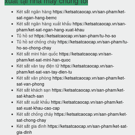
xuất tại nhà máy chúng tôi
Két sắt ngân hàng
https://ketsatcaocap.vn/san-pham/ket-
sat-ngan-hang-bemc
Két sắt ngân hàng xuất khẩu
https://ketsatcaocap.vn/san-
pham/ket-sat-ngan-hang-xuat-khau
Tủ hồ sơ
https://ketsatcaocap.vn/san-pham/tu-ho-so
Tủ hồ sơ chống cháy
https://ketsatcaocap.vn/san-pham/tu-
ho-so-chong-chay
Két sắt mini hàn quốc
https://ketsatcaocap.vn/san-
pham/ket-sat-mini-han-quoc
Két sắt vân tay điện tử
https://ketsatcaocap.vn/san-
pham/ket-sat-van-tay-dien-tu
Két sắt văn phòng
https://ketsatcaocap.vn/san-pham/ket-
sat-van-phong
Két sắt khách sạn
https://ketsatcaocap.vn/san-pham/ket-
sat-khach-san
Két sắt xuất khẩu
https://ketsatcaocap.vn/san-pham/ket-
sat-xuat-khau-cao-cap
Két sắt chống cháy
https://ketsatcaocap.vn/san-pham/ket-
sat-chong-chay
Két sắt gia đình
https://ketsatcaocap.vn/san-pham/ket-sat-
gia-dinh