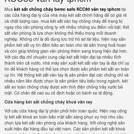
Mua
két sắt chống cháy bemc safe KCC80 vân tay tphcm
tại
các cửa hàng đại lý của nhà máy két sắt chính hãng để có giá rẻ
và chất lượng cao. mua két sắt vân tay chống cháy để trang bị
ngay cho văn phòng công ty với nhiều những ưu điểm nổi bật. Két
sắt văn phòng là lựa chọn không thể thiếu trong mỗi doanh
nghiệp. Không chỉ là đồ dùng lưu trữ hồ sơ tài liệu. hiện nay sản
phẩm két sắt uy tín đảm bảo an toàn cho tài sản trong hoả hoạn
và còn giúp không gian văn phòng thêm sang trọng hiện đại hơn.
Với các địa chỉ chuyên cung cấp két sắt hiện đại tại nhiều tỉnh
thành trên cả nước. nhà máy sản xuất két sắt vân tay là địa chỉ uy
tín để khách hàng có thể lựa chọn được sản phẩm két sắt an toàn
uy tín. Hệ thống két sắt vân tay là sản phẩm đạt các chứng chỉ và
nhiều năm liền được chọn là sản phẩm tiêu biểu trong ngành. két
sắt an toàn chống cháy được sơn tĩnh điện chống trầy xước bề
mặt. Có chân đế cao su cố định hoặc có bánh xe di động.
Cửa hàng két sắt chống cháy khoá vân tay
Với các cửa hàng đại lý phân phối trên toàn quốc. Hiện nay công
ty két sắt khoá an toàn bảo mật sẵn sàng phục vụ mọi nhu cầu
chọn lựa két sắt văn phòng của khách hàng. Với công nghệ sản
xuất hiện đại hàng đầu tại việt nam. Các sản phẩm két sắt khoá