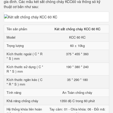
gia đình. Các mẫu két sắt chống cháy KCC60 và thông số kỹ
thuật cơ bản như sau:
Tên sản phẩm
Két sắt chống cháy KCC 60 KC
Model
KCC 60 KC
Trọng lượng
60 ± 10kg
Kích thước ngoài ( C * R
375 * 455 * 360
* S ) mm
Kích thước sử dụng ( C *
190 * 380 * 240
R * S ) mm
Kích thước ngăn kéo ( C
35 * 290 * 180
* R * S ) mm
Tính năng
An Toàn chống cháy
Khả năng chống cháy
1350 độ C trong 60 phút
Hệ thống khóa liên hoàn
Tay cầm: 01 - Chìa khóa: 06 - Đổi mã: