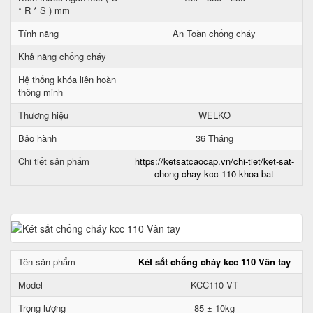
* R * S ) mm
Tính năng
An Toàn chống cháy
Khả năng chống cháy
Hệ thống khóa liên hoàn
thông minh
Thương hiệu
WELKO
Bảo hành
36 Tháng
Chi tiết sản phẩm
https://ketsatcaocap.vn/chi-tiet/ket-sat-
chong-chay-kcc-110-khoa-bat
Tên sản phẩm
Két sắt chống cháy kcc 110 Vân tay
Model
KCC110 VT
Trọng lượng
85 ± 10kg