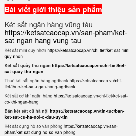
Bài viết giới thiệu sản phẩm
Két sắt ngân hàng vũng tàu
https://ketsatcaocap.vn/san-pham/ket-
sat-ngan-hang-vung-tau
Két sắt mini quy nhơn
https://ketsatcaocap.vn/chi-tiet/ket-sat-mini-
quy-nhon
Két sắt quầy thu ngân
https://ketsatcaocap.vn/chi-tiet/ket-
sat-quay-thu-ngan
Thuê két sắt ngân hàng agribank
https://ketsatcaocap.vn/chi-
tiet/thue-ket-sat-ngan-hang-agribank
Két sắt cơ khí ngân hàng
https://ketsatcaocap.vn/chi-tiet/ket-sat-
co-khi-ngan-hang
Bán két sắt cũ hà nội
https://ketsatcaocap.vn/tin-tuc/ban-
ket-sat-cu-ha-noi-o-dau-uy-tin
Két sắt đựng hồ sơ văn phòng
https://ketsatcaocap.vn/san-
pham/ket-sat-dung-ho-so-van-phong