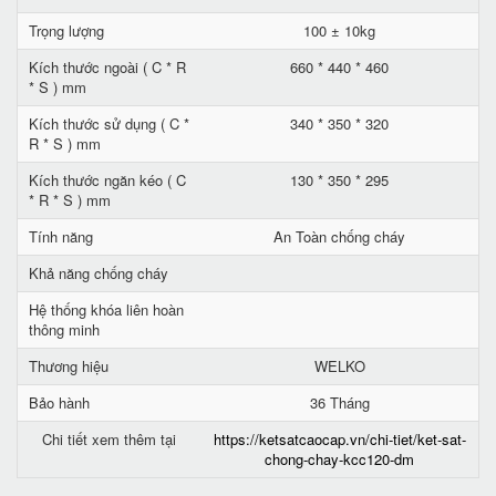
Trọng lượng
100 ± 10kg
Kích thước ngoài ( C * R
660 * 440 * 460
* S ) mm
Kích thước sử dụng ( C *
340 * 350 * 320
R * S ) mm
Kích thước ngăn kéo ( C
130 * 350 * 295
* R * S ) mm
Tính năng
An Toàn chống cháy
Khả năng chống cháy
Hệ thống khóa liên hoàn
thông minh
Thương hiệu
WELKO
Bảo hành
36 Tháng
Chi tiết xem thêm tại
https://ketsatcaocap.vn/chi-tiet/ket-sat-
chong-chay-kcc120-dm