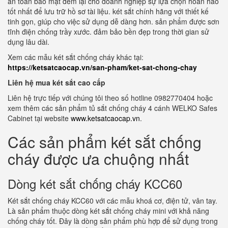
an toàn bảo mật đem lại cho doanh nghiệp sự lựa chọn hoàn hảo
tốt nhất để lưu trữ hồ sơ tài liệu. két sắt chính hãng với thiết kế
tinh gọn, giúp cho việc sử dụng dễ dàng hơn. sản phẩm được sơn
tĩnh điện chống trầy xước. đảm bảo bền đẹp trong thời gian sử
dụng lâu dài.
Xem các mẫu két sắt chống cháy khác tại:
https://ketsatcaocap.vn/san-pham/ket-sat-chong-chay
Liên hệ mua két sắt cao cấp
Liên hệ trực tiếp với chúng tôi theo số hotline 0982770404 hoặc
xem thêm các sản phẩm tủ sắt chống cháy 4 cánh WELKO Safes
Cabinet tại website
www.ketsatcaocap.vn
.
Các sản phẩm két sắt chống
cháy được ưa chuộng nhất
Dòng két sắt chống cháy KCC60
Két sắt chống cháy KCC60 với các mẫu khoá cơ, điện tử, vân tay.
Là sản phẩm thuộc dòng két sắt chống cháy mini với khả năng
chống cháy tốt. Đây là dòng sản phẩm phù hợp để sử dụng trong