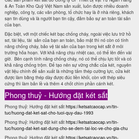
& An Toàn Kho Quỹ Việt Nam sản xuất, luôn được nhiều doanh
nghiệp, công ty, các văn phòng, tổ chức hay là ở nhà riêng, khách
sạn tin dùng và là người bạn tin cậy, đảm bảo sự an toàn tài sản
của bạn.
Đặc biệt, với một chiếc két bạc chống cháy, ngoài việc lưu trữ hồ
sơ, tài liệu, tài sản của bạn an toàn, bảo mật thì nó còn có tính
năng chống cháy, bảo vệ tài sản của bạn trong két sắt ở môi
trường hỏa hoạn. Với khả năng chịu nhiệt cao, có thể lên đến vài
giờ. Bên cạnh tính năng chống cháy, nó có thể chịu lực tốt và có
khả năng chống trộm. Để tạo nên sự vững chắc của két, nguyên
vật liệu chính để sản xuất là những tấm thép cường lực, cửa két
được làm bằng thép dày được đúc liền khối, còn với thép siêu
cứng thì làm bản lề và thêm 4 chốt chìm phần cánh két.
Phong thuỷ - Hướng đặt két sắt
Phong thuỷ: Hướng đặt két sắt
https://ketsatcaocap.vn/tin-
tuc/huong-dat-ket-sat-cho-tuoi-quy-dau-1993
Phong thuỷ: Hướng đặt két sắt
https://ketsatcaocap.vn/tin-
tuc/huong-dat-ket-sat-dung-cho-se-dem-tai-loc-ve-cho-gia-chu
Phong thuỷ: Hướng đặt két sắt
https://ketsatcaocap.vn/tin-