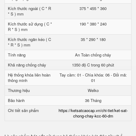
Kích thước ngoài ( C * R
375 * 455 * 360
* S ) mm
Kích thước sử dụng ( C *
190 * 380 * 240
R * S ) mm
Kích thước ngăn kéo ( C
35 * 290 * 180
* R * S ) mm
Tính năng
An Toàn chống cháy
Khả năng chống cháy
1350 độ C trong 60 phút
Hệ thống khóa liên hoàn
Tay cầm: 01 - Chìa khóa: 06 - Đổi mã:
thông minh
01
Thương hiệu
Welko
Bảo hành
36 Tháng
Chi tiết sản phẩm
https://ketsatcaocap.vn/chi-tiet/ket-sat-
chong-chay-kcc-60-dm