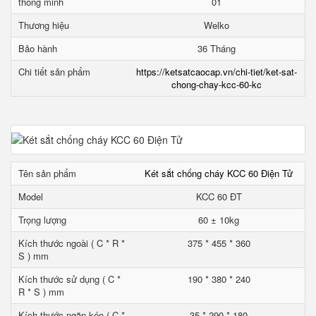
thông minh
01
Thương hiệu
Welko
Bảo hành
36 Tháng
Chi tiết sản phẩm
https://ketsatcaocap.vn/chi-tiet/ket-sat-
chong-chay-kcc-60-kc
Tên sản phẩm
Két sắt chống cháy KCC 60 Điện Tử
Model
KCC 60 ĐT
Trọng lượng
60 ± 10kg
Kích thước ngoài ( C * R *
375 * 455 * 360
S ) mm
Kích thước sử dụng ( C *
190 * 380 * 240
R * S ) mm
Kích thước ngăn kéo ( C *
35 * 290 * 180