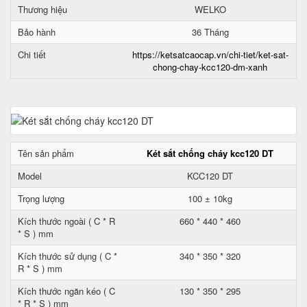
Thương hiệu
WELKO
Bảo hành
36 Tháng
Chi tiết
https://ketsatcaocap.vn/chi-tiet/ket-sat-
chong-chay-kcc120-dm-xanh
Tên sản phẩm
Két sắt chống cháy kcc120 DT
Model
KCC120 DT
Trọng lượng
100 ± 10kg
Kích thước ngoài ( C * R
660 * 440 * 460
* S ) mm
Kích thước sử dụng ( C *
340 * 350 * 320
R * S ) mm
Kích thước ngăn kéo ( C
130 * 350 * 295
* R * S ) mm