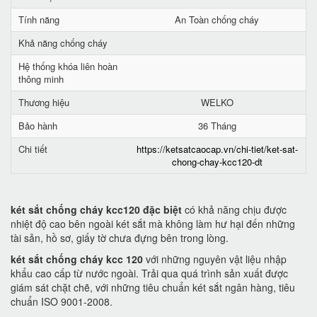
Tính năng
An Toàn chống cháy
Khả năng chống cháy
Hệ thống khóa liên hoàn
thông minh
Thương hiệu
WELKO
Bảo hành
36 Tháng
Chi tiết
https://ketsatcaocap.vn/chi-tiet/ket-sat-
chong-chay-kcc120-dt
két sắt chống cháy kcc120 đặc biệt
có khả năng chịu được
nhiệt độ cao bên ngoài két sắt mà không làm hư hại đến những
tài sản, hồ sơ, giấy tờ chưa đựng bên trong lòng.
két sắt chống cháy kcc 120
với những nguyên vật liệu nhập
khẩu cao cấp từ nước ngoài. Trải qua quá trình sản xuất được
giám sát chặt chẽ, với những tiêu chuẩn két sắt ngân hàng, tiêu
chuẩn ISO 9001-2008.