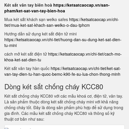
Két sắt vân tay biên hoà
https://ketsatcaocap.vn/san-
pham/ket-sat-van-tay-bien-hoa
Mua két sắt khách sạn welko safes
https://ketsatcaocap.vn/chi-
tiet/mua-ket-sat-khach-san-welko-o-dau-tphcm
Hướng dẫn sử dụng két sắt điện tử mini
https://ketsatcaocap.vn/chi-tiet/huong-dan-su-dung-ket-sat-dien-
tu-mini
cách mở két sắt điện tử
https://ketsatcaocap.vn/chi-tiet/cach-mo-
khoa-ket-sat-dien-tu
Két sắt vân tay hàn quốc
https://ketsatcaocap.vn/chi-tiet/ket-sat-
van-tay-dien-tu-han-quoc-bemc-k90-fe-su-lua-chon-thong-minh
Dòng két sắt chống cháy KCC80
Két sắt chống cháy KCC80 với các mẫu khoá cơ, điện tử, vân tay.
Là sản phẩm thuộc dòng két sắt chống cháy mini với khả năng
chống cháy tốt. Đây là dòng sản phẩm phù hợp để sử dụng trong
gia đình. Các mẫu két sắt chống cháy KCC80 và thông số kỹ
thuật cơ bản như sau: