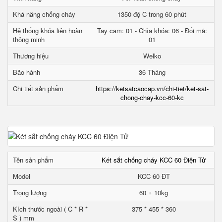
Khả năng chống cháy
1350 độ C trong 60 phút
Hệ thống khóa liên hoàn
Tay cầm: 01 - Chìa khóa: 06 - Đổi mã:
thông minh
01
Thương hiệu
Welko
Bảo hành
36 Tháng
Chi tiết sản phẩm
https://ketsatcaocap.vn/chi-tiet/ket-sat-
chong-chay-kcc-60-kc
Tên sản phẩm
Két sắt chống cháy KCC 60 Điện Tử
Model
KCC 60 ĐT
Trọng lượng
60 ± 10kg
Kích thước ngoài ( C * R *
375 * 455 * 360
S ) mm