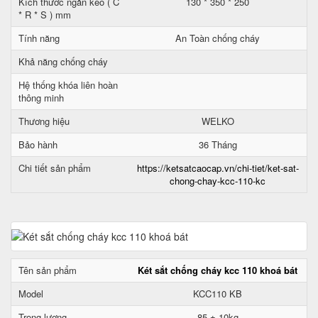
Kích thước ngăn kéo ( C
130 * 350 * 250
* R * S ) mm
Tính năng
An Toàn chống cháy
Khả năng chống cháy
Hệ thống khóa liên hoàn
thông minh
Thương hiệu
WELKO
Bảo hành
36 Tháng
Chi tiết sản phẩm
https://ketsatcaocap.vn/chi-tiet/ket-sat-
chong-chay-kcc-110-kc
Tên sản phẩm
Két sắt chống cháy kcc 110 khoá bát
Model
KCC110 KB
Trọng lượng
85 ± 10kg