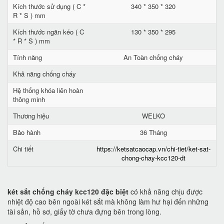
Kích thước sử dụng ( C *
340 * 350 * 320
R * S ) mm
Kích thước ngăn kéo ( C
130 * 350 * 295
* R * S ) mm
Tính năng
An Toàn chống cháy
Khả năng chống cháy
Hệ thống khóa liên hoàn
thông minh
Thương hiệu
WELKO
Bảo hành
36 Tháng
Chi tiết
https://ketsatcaocap.vn/chi-tiet/ket-sat-
chong-chay-kcc120-dt
két sắt chống cháy kcc120 đặc biệt
có khả năng chịu được
nhiệt độ cao bên ngoài két sắt mà không làm hư hại đến những
tài sản, hồ sơ, giấy tờ chưa đựng bên trong lòng.