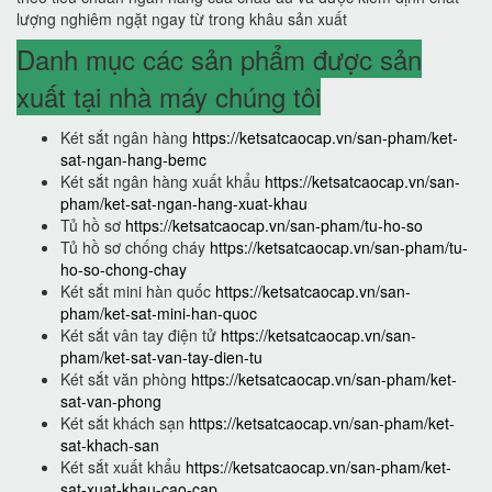
lượng nghiêm ngặt ngay từ trong khâu sản xuất
Danh mục các sản phẩm được sản
xuất tại nhà máy chúng tôi
Két sắt ngân hàng
https://ketsatcaocap.vn/san-pham/ket-
sat-ngan-hang-bemc
Két sắt ngân hàng xuất khẩu
https://ketsatcaocap.vn/san-
pham/ket-sat-ngan-hang-xuat-khau
Tủ hồ sơ
https://ketsatcaocap.vn/san-pham/tu-ho-so
Tủ hồ sơ chống cháy
https://ketsatcaocap.vn/san-pham/tu-
ho-so-chong-chay
Két sắt mini hàn quốc
https://ketsatcaocap.vn/san-
pham/ket-sat-mini-han-quoc
Két sắt vân tay điện tử
https://ketsatcaocap.vn/san-
pham/ket-sat-van-tay-dien-tu
Két sắt văn phòng
https://ketsatcaocap.vn/san-pham/ket-
sat-van-phong
Két sắt khách sạn
https://ketsatcaocap.vn/san-pham/ket-
sat-khach-san
Két sắt xuất khẩu
https://ketsatcaocap.vn/san-pham/ket-
sat-xuat-khau-cao-cap