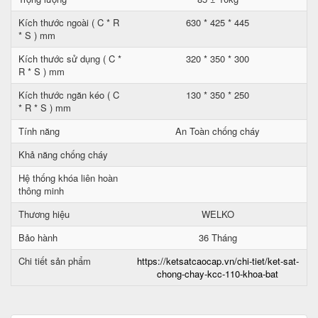
Kích thước ngoài ( C * R
630 * 425 * 445
* S ) mm
Kích thước sử dụng ( C *
320 * 350 * 300
R * S ) mm
Kích thước ngăn kéo ( C
130 * 350 * 250
* R * S ) mm
Tính năng
An Toàn chống cháy
Khả năng chống cháy
Hệ thống khóa liên hoàn
thông minh
Thương hiệu
WELKO
Bảo hành
36 Tháng
Chi tiết sản phẩm
https://ketsatcaocap.vn/chi-tiet/ket-sat-
chong-chay-kcc-110-khoa-bat