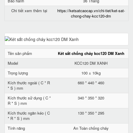
Bảo hành
36 Tháng
Chi tiết xem thêm tại
https://ketsatcaocap.vn/chi-tiet/ket-sat-
chong-chay-kcc120-dm
Tên sản phẩm
Két sắt chống cháy kcc120 DM Xanh
Model
KCC120 DM XANH
Trọng lượng
100 ± 10kg
Kích thước ngoài ( C * R
660 * 440 * 460
* S ) mm
Kích thước sử dụng ( C *
340 * 350 * 320
R * S ) mm
Kích thước ngăn kéo ( C
130 * 350 * 295
* R * S ) mm
Tính năng
An Toàn chống cháy