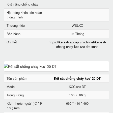
Khả năng chống cháy
Hệ thống khóa liên hoàn
thông minh
Thương hiệu
WELKO
Bảo hành
36 Tháng
Chi tiết
https://ketsatcaocap.vn/chi-tiet/ket-sat-
chong-chay-kcc120-dm-xanh
Tên sản phẩm
Két sắt chống cháy kcc120 DT
Model
KCC120 DT
Trọng lượng
100 ± 10kg
Kích thước ngoài ( C * R
660 * 440 * 460
* S ) mm