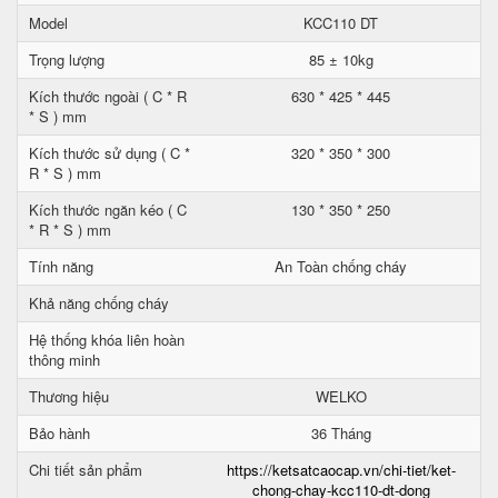
Model
KCC110 DT
Trọng lượng
85 ± 10kg
Kích thước ngoài ( C * R
630 * 425 * 445
* S ) mm
Kích thước sử dụng ( C *
320 * 350 * 300
R * S ) mm
Kích thước ngăn kéo ( C
130 * 350 * 250
* R * S ) mm
Tính năng
An Toàn chống cháy
Khả năng chống cháy
Hệ thống khóa liên hoàn
thông minh
Thương hiệu
WELKO
Bảo hành
36 Tháng
Chi tiết sản phẩm
https://ketsatcaocap.vn/chi-tiet/ket-
chong-chay-kcc110-dt-dong