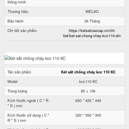
thông minh
Thương hiệu
WELKO
Bảo hành
36 Tháng
Chi tiết sản phẩm
https://ketsatcaocap.vn/chi-
tiet/ket-sat-chong-chay-kcc110-dm
Tên sản phẩm
Két sắt chống cháy kcc 110 KC
Model
kcc110 KC
Trọng lượng
85 ± 10k
Kích thước ngoài ( C * R
630 * 425 * 445
* S ) mm
Kích thước sử dụng ( C *
320 * 350 * 300
R * S ) mm