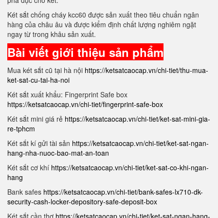
phá đục cho két.
Két sắt chống cháy kcc60 được sản xuất theo tiêu chuẩn ngân
hàng của châu âu và được kiểm định chất lượng nghiêm ngặt
ngay từ trong khâu sản xuất.
Bài viết giới thiệu sản phẩm
Mua két sắt cũ tại hà nội
https://ketsatcaocap.vn/chi-tiet/thu-mua-
ket-sat-cu-tai-ha-noi
Két sắt xuất khẩu: Fingerprint Safe box
https://ketsatcaocap.vn/chi-tiet/fingerprint-safe-box
Két sắt mini giá rẻ
https://ketsatcaocap.vn/chi-tiet/ket-sat-mini-gia-
re-tphcm
Két sắt kí gửi tài sản
https://ketsatcaocap.vn/chi-tiet/ket-sat-ngan-
hang-nha-nuoc-bao-mat-an-toan
Két sắt cơ khí
https://ketsatcaocap.vn/chi-tiet/ket-sat-co-khi-ngan-
hang
Bank safes
https://ketsatcaocap.vn/chi-tiet/bank-safes-lx710-dk-
security-cash-locker-depository-safe-deposit-box
Két sắt cần thơ
https://ketsatcaocap.vn/chi-tiet/ket-sat-ngan-hang-