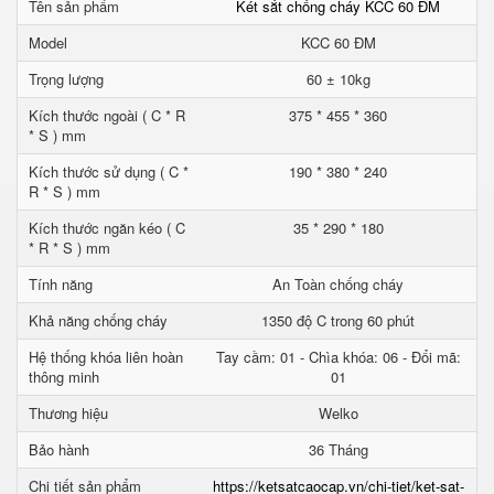
Tên sản phẩm
Két sắt chống cháy KCC 60 ĐM
Model
KCC 60 ĐM
Trọng lượng
60 ± 10kg
Kích thước ngoài ( C * R
375 * 455 * 360
* S ) mm
Kích thước sử dụng ( C *
190 * 380 * 240
R * S ) mm
Kích thước ngăn kéo ( C
35 * 290 * 180
* R * S ) mm
Tính năng
An Toàn chống cháy
Khả năng chống cháy
1350 độ C trong 60 phút
Hệ thống khóa liên hoàn
Tay cầm: 01 - Chìa khóa: 06 - Đổi mã:
thông minh
01
Thương hiệu
Welko
Bảo hành
36 Tháng
Chi tiết sản phẩm
https://ketsatcaocap.vn/chi-tiet/ket-sat-