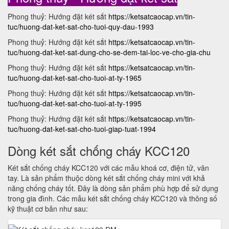
Phong thuỷ: Hướng đặt két sắt
https://ketsatcaocap.vn/tin-
tuc/huong-dat-ket-sat-cho-tuoi-quy-dau-1993
Phong thuỷ: Hướng đặt két sắt
https://ketsatcaocap.vn/tin-
tuc/huong-dat-ket-sat-dung-cho-se-dem-tai-loc-ve-cho-gia-chu
Phong thuỷ: Hướng đặt két sắt
https://ketsatcaocap.vn/tin-
tuc/huong-dat-ket-sat-cho-tuoi-at-ty-1965
Phong thuỷ: Hướng đặt két sắt
https://ketsatcaocap.vn/tin-
tuc/huong-dat-ket-sat-cho-tuoi-at-ty-1995
Phong thuỷ: Hướng đặt két sắt
https://ketsatcaocap.vn/tin-
tuc/huong-dat-ket-sat-cho-tuoi-giap-tuat-1994
Dòng két sắt chống cháy KCC120
Két sắt chống cháy KCC120 với các mẫu khoá cơ, điện tử, vân
tay. Là sản phẩm thuộc dòng két sắt chống cháy mini với khả
năng chống cháy tốt. Đây là dòng sản phẩm phù hợp để sử dụng
trong gia đình. Các mẫu két sắt chống cháy KCC120 và thông số
kỹ thuật cơ bản như sau: