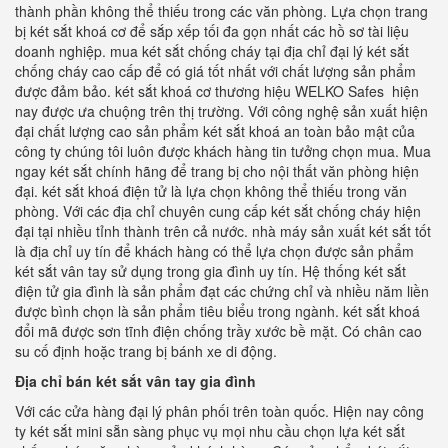
thành phần không thể thiếu trong các văn phòng. Lựa chọn trang
bị két sắt khoá cơ để sắp xếp tối đa gọn nhất các hồ sơ tài liệu
doanh nghiệp. mua két sắt chống cháy tại địa chỉ đại lý két sắt
chống cháy cao cấp để có giá tốt nhất với chất lượng sản phẩm
được đảm bảo. két sắt khoá cơ thương hiệu WELKO Safes hiện
nay được ưa chuộng trên thị trường. Với công nghệ sản xuất hiện
đại chất lượng cao sản phẩm két sắt khoá an toàn bảo mật của
công ty chúng tôi luôn được khách hàng tin tưởng chọn mua. Mua
ngay két sắt chính hãng để trang bị cho nội thất văn phòng hiện
đại. két sắt khoá điện tử là lựa chọn không thể thiếu trong văn
phòng. Với các địa chỉ chuyên cung cấp két sắt chống cháy hiện
đại tại nhiều tỉnh thành trên cả nước. nhà máy sản xuất két sắt tốt
là địa chỉ uy tín để khách hàng có thể lựa chọn được sản phẩm
két sắt vân tay sử dụng trong gia đình uy tín. Hệ thống két sắt
điện tử gia đình là sản phẩm đạt các chứng chỉ và nhiều năm liền
được bình chọn là sản phẩm tiêu biểu trong ngành. két sắt khoá
đổi mã được sơn tĩnh điện chống trầy xước bề mặt. Có chân cao
su cố định hoặc trang bị bánh xe di động.
Địa chỉ bán két sắt vân tay gia đình
Với các cửa hàng đại lý phân phối trên toàn quốc. Hiện nay công
ty két sắt mini sẵn sàng phục vụ mọi nhu cầu chọn lựa két sắt