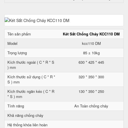
Tên sản phẩm
Két Sắt Chống Cháy KCC110 DM
Model
kcc110 DM
Trọng lượng
85 ± 10kg
Kích thước ngoài ( C * R * S
630 * 425 * 445
) mm
Kích thước sử dụng ( C * R *
320 * 350 * 300
S ) mm
Kích thước ngăn kéo ( C * R
130 * 350 * 250
* S ) mm
Tính năng
An Toàn chống cháy
Khả năng chống cháy
Hệ thống khóa liên hoàn