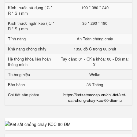
Kích thước sử dụng ( C *
190 * 380 * 240
R * S ) mm
Kích thước ngăn kéo ( C *
35 * 290 * 180
R * S ) mm
Tính năng
An Toàn chống cháy
Khả năng chống cháy
1350 độ C trong 60 phút
Hệ thống khóa liên hoàn
Tay cầm: 01 - Chìa khóa: 06 - Đổi mã:
thông minh
01
Thương hiệu
Welko
Bảo hành
36 Tháng
Chi tiết sản phẩm
https://ketsatcaocap.vn/chi-tiet/ket-
sat-chong-chay-kcc-60-dien-tu