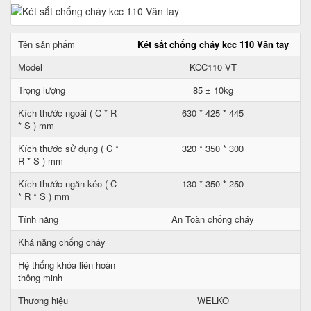
Tên sản phẩm
Két sắt chống cháy kcc 110 Vân tay
Model
KCC110 VT
Trọng lượng
85 ± 10kg
Kích thước ngoài ( C * R
630 * 425 * 445
* S ) mm
Kích thước sử dụng ( C *
320 * 350 * 300
R * S ) mm
Kích thước ngăn kéo ( C
130 * 350 * 250
* R * S ) mm
Tính năng
An Toàn chống cháy
Khả năng chống cháy
Hệ thống khóa liên hoàn
thông minh
Thương hiệu
WELKO