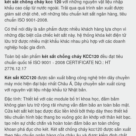
két sắt chống cháy kcc 120
với những nguyên vật liệu nhập
khẩu cao cấp từ nước ngoài. Trải qua quá trình sản xuất được
giám sát chặt chẽ, với những tiêu chuẩn két sắt ngân hàng, tiêu
chuẩn ISO 9001-2008.
Có thể nói đây là sản phẩm được nhiều khách hàng lựa chọn vì
những đặc biệt của chiếc két sắt này. hệ thống khóa két điện tử
lữu trữ được nhiều mật khẩu khác nhau phù hợp với các doanh
nghiệp hoặc gia đình.
Toàn bộ sản phẩm
két sắt chống cháy KCC120
đều đạt tiêu
chuẩn quốc tế ISO 9001 - 2008 CERTIFICATE NO.: HT
2776.12.17
Két sắt KCC120
được sản xuất bằng công nghệ trên dây chuyền
máy móc hiện đại bậc nhất Châu Á, Dây chuyền sản xuất cùng
với nguyên vật liệu nhập khẩu từ Nhật bản.
Đặc tính: Thiết kế với các module bố trí khoa học, đảm bảm
không gian lưu trữ rộng rãi nhưng vẫn đảm bảo an toàn bảo mật.
Cửa két sắt két bạc được đúc liền khối bởi thép dày theo thiết kế
tiêu chuẩn hình bậc thang bo vuông góc ăn khớp với thân két bạc.
tạo nên sự chắc chắn và hoàn toàn đảm bảo an toàn chống
khoan phá đục cho két. Két sắt chống cháy kcc120 được sản xuất
theo tiêu chuẩn ngân hàng của châu âu và được kiểm định chất