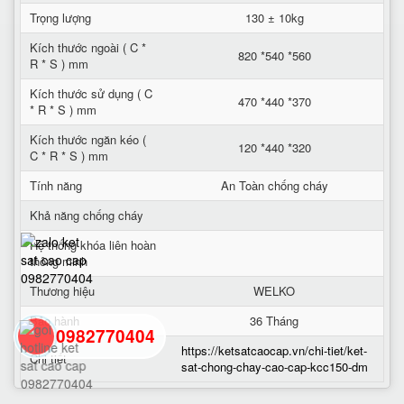
Trọng lượng
130 ± 10kg
Kích thước ngoài ( C *
820 *540 *560
R * S ) mm
Kích thước sử dụng ( C
470 *440 *370
* R * S ) mm
Kích thước ngăn kéo (
120 *440 *320
C * R * S ) mm
Tính năng
An Toàn chống cháy
Khả năng chống cháy
Hệ thống khóa liên hoàn
thông minh
Thương hiệu
WELKO
Bảo hành
36 Tháng
0982770404
https://ketsatcaocap.vn/chi-tiet/ket-
Chi tiết
sat-chong-chay-cao-cap-kcc150-dm
back