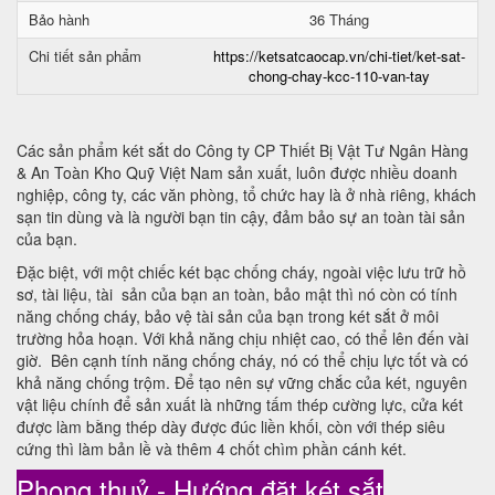
Bảo hành
36 Tháng
Chi tiết sản phẩm
https://ketsatcaocap.vn/chi-tiet/ket-sat-
chong-chay-kcc-110-van-tay
Các sản phẩm két sắt do Công ty CP Thiết Bị Vật Tư Ngân Hàng
& An Toàn Kho Quỹ Việt Nam sản xuất, luôn được nhiều doanh
nghiệp, công ty, các văn phòng, tổ chức hay là ở nhà riêng, khách
sạn tin dùng và là người bạn tin cậy, đảm bảo sự an toàn tài sản
của bạn.
Đặc biệt, với một chiếc két bạc chống cháy, ngoài việc lưu trữ hồ
sơ, tài liệu, tài sản của bạn an toàn, bảo mật thì nó còn có tính
năng chống cháy, bảo vệ tài sản của bạn trong két sắt ở môi
trường hỏa hoạn. Với khả năng chịu nhiệt cao, có thể lên đến vài
giờ. Bên cạnh tính năng chống cháy, nó có thể chịu lực tốt và có
khả năng chống trộm. Để tạo nên sự vững chắc của két, nguyên
vật liệu chính để sản xuất là những tấm thép cường lực, cửa két
được làm bằng thép dày được đúc liền khối, còn với thép siêu
cứng thì làm bản lề và thêm 4 chốt chìm phần cánh két.
Phong thuỷ - Hướng đặt két sắt