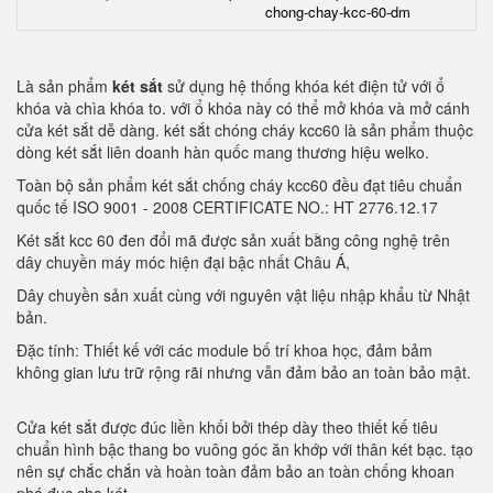
chong-chay-kcc-60-dm
Là sản phẩm
két sắt
sử dụng hệ thống khóa két điện tử với ổ
khóa và chìa khóa to. với ổ khóa này có thể mở khóa và mở cánh
cửa két sắt dễ dàng. két sắt chóng cháy kcc60 là sản phẩm thuộc
dòng két sắt liên doanh hàn quốc mang thương hiệu welko.
Toàn bộ sản phẩm két sắt chống cháy kcc60 đều đạt tiêu chuẩn
quốc tế ISO 9001 - 2008 CERTIFICATE NO.: HT 2776.12.17
Két sắt kcc 60 đen đổi mã được sản xuất bằng công nghệ trên
dây chuyền máy móc hiện đại bậc nhất Châu Á,
Dây chuyền sản xuất cùng với nguyên vật liệu nhập khẩu từ Nhật
bản.
Đặc tính: Thiết kế với các module bố trí khoa học, đảm bảm
không gian lưu trữ rộng rãi nhưng vẫn đảm bảo an toàn bảo mật.
Cửa két sắt được đúc liền khối bởi thép dày theo thiết kế tiêu
chuẩn hình bậc thang bo vuông góc ăn khớp với thân két bạc. tạo
nên sự chắc chắn và hoàn toàn đảm bảo an toàn chống khoan