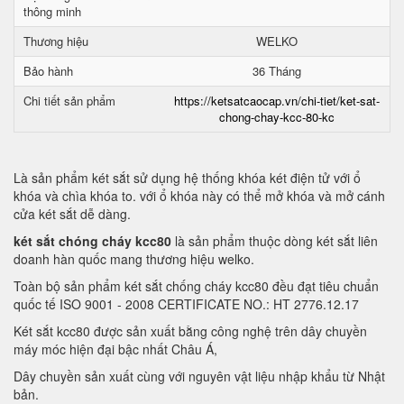
thông minh
Thương hiệu
WELKO
Bảo hành
36 Tháng
Chi tiết sản phẩm
https://ketsatcaocap.vn/chi-tiet/ket-sat-
chong-chay-kcc-80-kc
Là sản phẩm két sắt sử dụng hệ thống khóa két điện tử với ổ
khóa và chìa khóa to. với ổ khóa này có thể mở khóa và mở cánh
cửa két sắt dễ dàng.
két sắt chóng cháy kcc80
là sản phẩm thuộc dòng két sắt liên
doanh hàn quốc mang thương hiệu welko.
Toàn bộ sản phẩm két sắt chống cháy kcc80 đều đạt tiêu chuẩn
quốc tế ISO 9001 - 2008 CERTIFICATE NO.: HT 2776.12.17
Két sắt kcc80 được sản xuất bằng công nghệ trên dây chuyền
máy móc hiện đại bậc nhất Châu Á,
Dây chuyền sản xuất cùng với nguyên vật liệu nhập khẩu từ Nhật
bản.