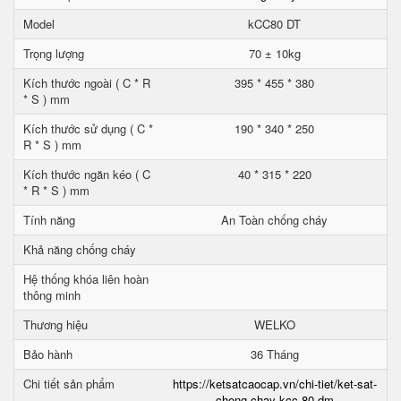
Model
kCC80 DT
Trọng lượng
70 ± 10kg
Kích thước ngoài ( C * R
395 * 455 * 380
* S ) mm
Kích thước sử dụng ( C *
190 * 340 * 250
R * S ) mm
Kích thước ngăn kéo ( C
40 * 315 * 220
* R * S ) mm
Tính năng
An Toàn chống cháy
Khả năng chống cháy
Hệ thống khóa liên hoàn
thông minh
Thương hiệu
WELKO
Bảo hành
36 Tháng
Chi tiết sản phẩm
https://ketsatcaocap.vn/chi-tiet/ket-sat-
chong-chay-kcc-80-dm