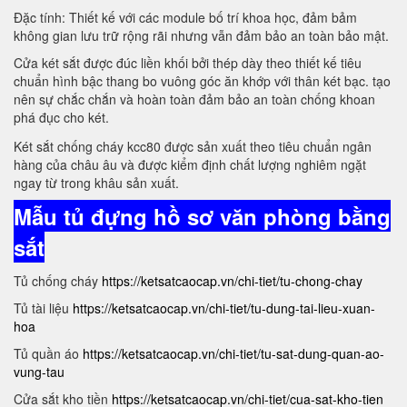
Đặc tính: Thiết kế với các module bố trí khoa học, đảm bảm
không gian lưu trữ rộng rãi nhưng vẫn đảm bảo an toàn bảo mật.
Cửa két sắt được đúc liền khối bởi thép dày theo thiết kế tiêu
chuẩn hình bậc thang bo vuông góc ăn khớp với thân két bạc. tạo
nên sự chắc chắn và hoàn toàn đảm bảo an toàn chống khoan
phá đục cho két.
Két sắt chống cháy kcc80 được sản xuất theo tiêu chuẩn ngân
hàng của châu âu và được kiểm định chất lượng nghiêm ngặt
ngay từ trong khâu sản xuất.
Mẫu tủ đựng hồ sơ văn phòng bằng
sắt
Tủ chống cháy
https://ketsatcaocap.vn/chi-tiet/tu-chong-chay
Tủ tài liệu
https://ketsatcaocap.vn/chi-tiet/tu-dung-tai-lieu-xuan-
hoa
Tủ quần áo
https://ketsatcaocap.vn/chi-tiet/tu-sat-dung-quan-ao-
vung-tau
Cửa sắt kho tiền
https://ketsatcaocap.vn/chi-tiet/cua-sat-kho-tien