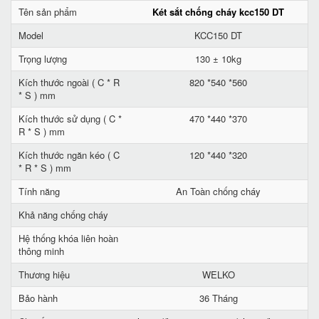
Tên sản phẩm
Két sắt chống cháy kcc150 DT
Model
KCC150 DT
Trọng lượng
130 ± 10kg
Kích thước ngoài ( C * R
820 *540 *560
* S ) mm
Kích thước sử dụng ( C *
470 *440 *370
R * S ) mm
Kích thước ngăn kéo ( C
120 *440 *320
* R * S ) mm
Tính năng
An Toàn chống cháy
Khả năng chống cháy
Hệ thống khóa liên hoàn
thông minh
Thương hiệu
WELKO
Bảo hành
36 Tháng