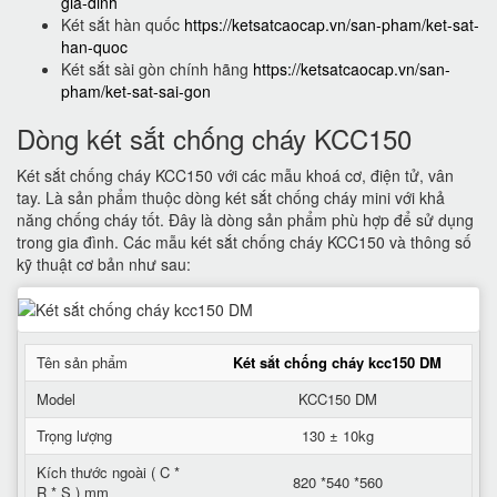
gia-dinh
Két sắt hàn quốc
https://ketsatcaocap.vn/san-pham/ket-sat-
han-quoc
Két sắt sài gòn chính hãng
https://ketsatcaocap.vn/san-
pham/ket-sat-sai-gon
Dòng két sắt chống cháy KCC150
Két sắt chống cháy KCC150 với các mẫu khoá cơ, điện tử, vân
tay. Là sản phẩm thuộc dòng két sắt chống cháy mini với khả
năng chống cháy tốt. Đây là dòng sản phẩm phù hợp để sử dụng
trong gia đình. Các mẫu két sắt chống cháy KCC150 và thông số
kỹ thuật cơ bản như sau:
Tên sản phẩm
Két sắt chống cháy kcc150 DM
Model
KCC150 DM
Trọng lượng
130 ± 10kg
Kích thước ngoài ( C *
820 *540 *560
R * S ) mm