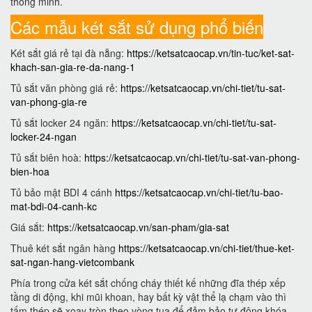
thông minh.
Các mẫu két sắt sử dụng phổ biến
Két sắt giá rẻ tại đà nẵng:
https://ketsatcaocap.vn/tin-tuc/ket-sat-
khach-san-gia-re-da-nang-1
Tủ sắt văn phòng giá rẻ:
https://ketsatcaocap.vn/chi-tiet/tu-sat-
van-phong-gia-re
Tủ sắt locker 24 ngăn:
https://ketsatcaocap.vn/chi-tiet/tu-sat-
locker-24-ngan
Tủ sắt biên hoà:
https://ketsatcaocap.vn/chi-tiet/tu-sat-van-phong-
bien-hoa
Tủ bảo mật BDI 4 cánh
https://ketsatcaocap.vn/chi-tiet/tu-bao-
mat-bdi-04-canh-kc
Giá sắt:
https://ketsatcaocap.vn/san-pham/gia-sat
Thuê két sắt ngân hàng
https://ketsatcaocap.vn/chi-tiet/thue-ket-
sat-ngan-hang-vietcombank
Phía trong cửa két sắt chống cháy thiết kế những đĩa thép xếp
tầng di động, khi mũi khoan, hay bất kỳ vật thể lạ chạm vào thì
tấm thép sẽ xoay tròn theo vòng tua để đảm bảo tự động khóa