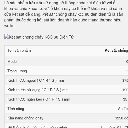
Là sản phẩm
két sắt
sử dụng hệ thống khóa két điện tử với ổ
khóa và chìa khóa to. với ổ khóa này có thể mở khóa và mở cánh
cửa két sắt dễ dàng.
két sắt
chóng cháy kcc 60 đen điện tử là sản
phẩm thuộc dòng két sắt liên doanh hàn quốc mang thương hiệu
welko.
Tên sản phẩm
Két sắt chốn
Model
K
Trọng lượng
Kích thước ngoài ( C * R * S ) mm
375
Kích thước sử dụng ( C * R * S ) mm
190
Kích thước ngăn kéo ( C * R * S ) mm
35
Tính năng
An To
Khả năng chống cháy
1350 độ
Hệ thống khóa liên hoàn thông minh
Tay cầm: 01 - Ch