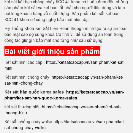
két sắt két bạc chống cháy KCC 41 khóa cơ Luôn đem đến những
sản phẩm két sắt và két bạc tốt nhất cho người tiêu dùng và làm
hài lòng khách hàng về chất lượng. Sản phẩm két sắt két bạc
KCC 41 khóa cơ công nghệ bảo mật hiện đại.
Hệ Thống Khoá Két Sắt Liên Hoàn thoogn minh tạo ra sự an toàn
bảo mật cao độ cùng khoá Cơ tinh vi, dễ sử dụng an toàn trong
công tác giữ gìn bảo mật cho từng như cầu sử dụng.
Bài viết giới thiệu sản phẩm
Két sắt mini cao cấp
https://ketsatcaocap.vn/san-pham/ket-sat-
mini
Két sắt mini chống cháy
https://ketsatcaocap.vn/san-pham/ket-
sat-mini-chong-chay
Két sắt hàn quốc korea safes
https://ketsatcaocap.vn/san-
pham/ket-sat-han-quoc-korea-safes
két sắt thương hiệu
https://ketsatcaocap.vn/san-pham/ket-sat-
thuong-hieu
Két sắt chống cháy welko
https://ketsatcaocap.vn/san-pham/ket-
sat-chong-chay-welko