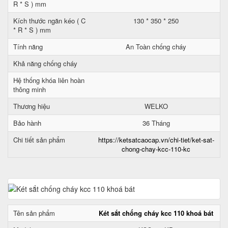
R * S ) mm
Kích thước ngăn kéo ( C
130 * 350 * 250
* R * S ) mm
Tính năng
An Toàn chống cháy
Khả năng chống cháy
Hệ thống khóa liên hoàn
thông minh
Thương hiệu
WELKO
Bảo hành
36 Tháng
Chi tiết sản phẩm
https://ketsatcaocap.vn/chi-tiet/ket-sat-
chong-chay-kcc-110-kc
Tên sản phẩm
Két sắt chống cháy kcc 110 khoá bát