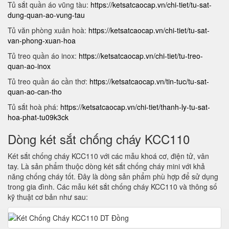
Tủ sắt quần áo vũng tàu:
https://ketsatcaocap.vn/chi-tiet/tu-sat-
dung-quan-ao-vung-tau
Tủ văn phòng xuân hoà:
https://ketsatcaocap.vn/chi-tiet/tu-sat-
van-phong-xuan-hoa
Tủ treo quần áo inox:
https://ketsatcaocap.vn/chi-tiet/tu-treo-
quan-ao-inox
Tủ treo quần áo cần thơ:
https://ketsatcaocap.vn/tin-tuc/tu-sat-
quan-ao-can-tho
Tủ sắt hoà phá:
https://ketsatcaocap.vn/chi-tiet/thanh-ly-tu-sat-
hoa-phat-tu09k3ck
Dòng két sắt chống cháy KCC110
Két sắt chống cháy KCC110 với các mẫu khoá cơ, điện tử, vân
tay. Là sản phẩm thuộc dòng két sắt chống cháy mini với khả
năng chống cháy tốt. Đây là dòng sản phẩm phù hợp để sử dụng
trong gia đình. Các mẫu két sắt chống cháy KCC110 và thông số
kỹ thuật cơ bản như sau: