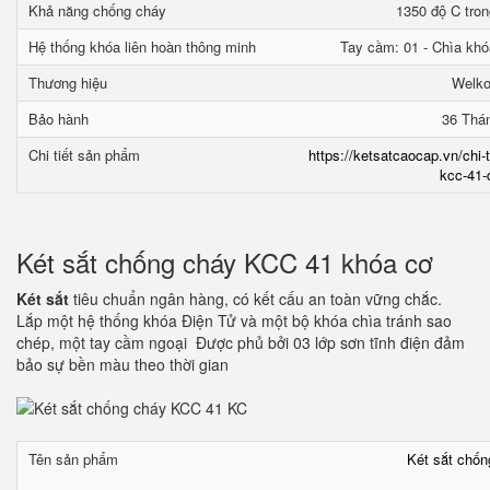
Khả năng chống cháy
1350 độ C tron
Hệ thống khóa liên hoàn thông minh
Tay cầm: 01 - Chìa khó
Thương hiệu
Welk
Bảo hành
36 Thá
Chi tiết sản phẩm
https://ketsatcaocap.vn/chi-
kcc-41-
Két sắt chống cháy KCC 41 khóa cơ
Két sắt
tiêu chuẩn ngân hàng, có kết cấu an toàn vững chắc.
Lắp một hệ thống khóa Điện Tử và một bộ khóa chìa tránh sao
chép, một tay cầm ngoại Được phủ bởi 03 lớp sơn tĩnh điện đảm
bảo sự bền màu theo thời gian
Tên sản phẩm
Két sắt chố