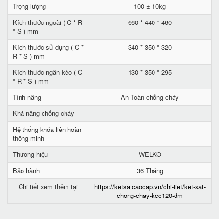
Trọng lượng
100 ± 10kg
Kích thước ngoài ( C * R
660 * 440 * 460
* S ) mm
Kích thước sử dụng ( C *
340 * 350 * 320
R * S ) mm
Kích thước ngăn kéo ( C
130 * 350 * 295
* R * S ) mm
Tính năng
An Toàn chống cháy
Khả năng chống cháy
Hệ thống khóa liên hoàn
thông minh
Thương hiệu
WELKO
Bảo hành
36 Tháng
Chi tiết xem thêm tại
https://ketsatcaocap.vn/chi-tiet/ket-sat-
chong-chay-kcc120-dm