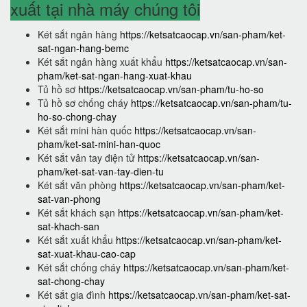
xuất tại nhà máy chúng tôi
Két sắt ngân hàng
https://ketsatcaocap.vn/san-pham/ket-
sat-ngan-hang-bemc
Két sắt ngân hàng xuất khẩu
https://ketsatcaocap.vn/san-
pham/ket-sat-ngan-hang-xuat-khau
Tủ hồ sơ
https://ketsatcaocap.vn/san-pham/tu-ho-so
Tủ hồ sơ chống cháy
https://ketsatcaocap.vn/san-pham/tu-
ho-so-chong-chay
Két sắt mini hàn quốc
https://ketsatcaocap.vn/san-
pham/ket-sat-mini-han-quoc
Két sắt vân tay điện tử
https://ketsatcaocap.vn/san-
pham/ket-sat-van-tay-dien-tu
Két sắt văn phòng
https://ketsatcaocap.vn/san-pham/ket-
sat-van-phong
Két sắt khách sạn
https://ketsatcaocap.vn/san-pham/ket-
sat-khach-san
Két sắt xuất khẩu
https://ketsatcaocap.vn/san-pham/ket-
sat-xuat-khau-cao-cap
Két sắt chống cháy
https://ketsatcaocap.vn/san-pham/ket-
sat-chong-chay
Két sắt gia đình
https://ketsatcaocap.vn/san-pham/ket-sat-