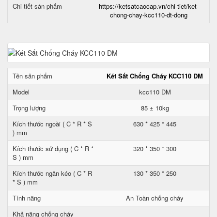
Chi tiết sản phẩm
https://ketsatcaocap.vn/chi-tiet/ket-
chong-chay-kcc110-dt-dong
Tên sản phẩm
Két Sắt Chống Cháy KCC110 DM
Model
kcc110 DM
Trọng lượng
85 ± 10kg
Kích thước ngoài ( C * R * S
630 * 425 * 445
) mm
Kích thước sử dụng ( C * R *
320 * 350 * 300
S ) mm
Kích thước ngăn kéo ( C * R
130 * 350 * 250
* S ) mm
Tính năng
An Toàn chống cháy
Khả năng chống cháy