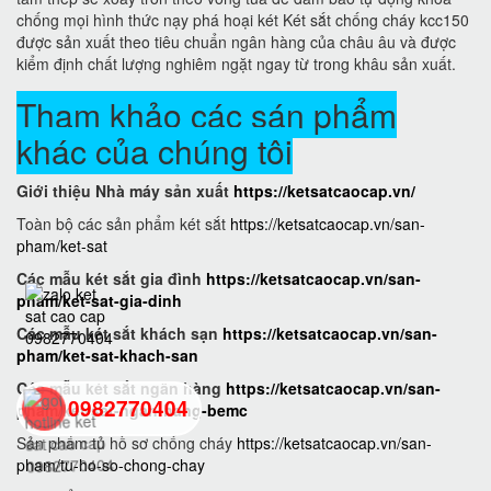
chống mọi hình thức nạy phá hoại két Két sắt chống cháy kcc150
được sản xuất theo tiêu chuẩn ngân hàng của châu âu và được
kiểm định chất lượng nghiêm ngặt ngay từ trong khâu sản xuất.
Tham khảo các sán phẩm
khác của chúng tôi
Giới thiệu Nhà máy sản xuất
https://ketsatcaocap.vn/
Toàn bộ các sản phẩm két sắt
https://ketsatcaocap.vn/san-
pham/ket-sat
Các mẫu két sắt gia đình
https://ketsatcaocap.vn/san-
pham/ket-sat-gia-dinh
Các mẫu két sắt khách sạn
https://ketsatcaocap.vn/san-
pham/ket-sat-khach-san
Các mẫu két sắt ngân hàng
https://ketsatcaocap.vn/san-
0982770404
pham/ket-sat-ngan-hang-bemc
Sản phẩm tủ hồ sơ chống cháy
https://ketsatcaocap.vn/san-
pham/tu-ho-so-chong-chay
back