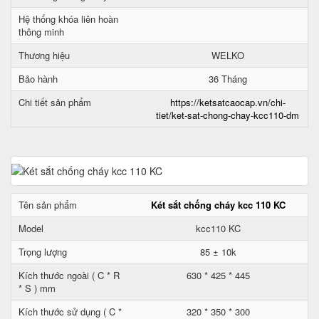
Hệ thống khóa liên hoàn
thông minh
Thương hiệu
WELKO
Bảo hành
36 Tháng
Chi tiết sản phẩm
https://ketsatcaocap.vn/chi-
tiet/ket-sat-chong-chay-kcc110-dm
Tên sản phẩm
Két sắt chống cháy kcc 110 KC
Model
kcc110 KC
Trọng lượng
85 ± 10k
Kích thước ngoài ( C * R
630 * 425 * 445
* S ) mm
Kích thước sử dụng ( C *
320 * 350 * 300