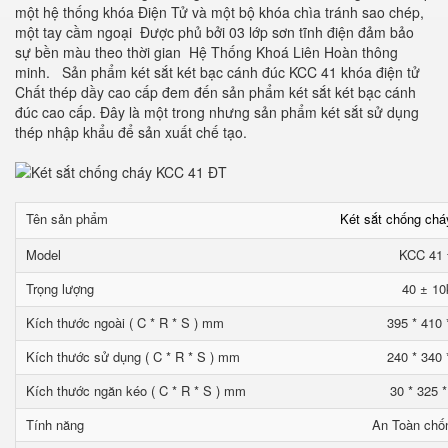
một hệ thống khóa Điện Tử và một bộ khóa chìa tránh sao chép,
một tay cầm ngoại Được phủ bởi 03 lớp sơn tĩnh điện đảm bảo
sự bền màu theo thời gian Hệ Thống Khoá Liên Hoàn thông
minh. Sản phẩm két sắt két bạc cánh đúc KCC 41 khóa điện tử
Chất thép dầy cao cấp đem đến sản phẩm két sắt két bạc cánh
đúc cao cấp. Đây là một trong nhưng sản phẩm két sắt sử dụng
thép nhập khẩu để sản xuất chế tạo.
Tên sản phẩm
Két sắt chống ch
Model
KCC 41
Trọng lượng
40 ± 10
Kích thước ngoài ( C * R * S ) mm
395 * 410 
Kích thước sử dụng ( C * R * S ) mm
240 * 340 
Kích thước ngăn kéo ( C * R * S ) mm
30 * 325 
Tính năng
An Toàn chố