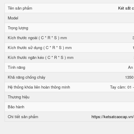
Tên sản phẩm
Két sắt 
Model
Trọng lượng
Kích thước ngoài ( C * R * S ) mm
Kích thước sử dụng ( C * R * S ) mm
Kích thước ngăn kéo ( C * R * S ) mm
Tính năng
An 
Khả năng chống cháy
1350
Hệ thống khóa liên hoàn thông minh
Tay cầm: 01 -
Thương hiệu
Bảo hành
Chi tiết sản phẩm
https://ketsatcaocap.vn/