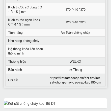
Kích thước sử dụng ( C
470 *440 *370
* R * S ) mm
Kích thước ngăn kéo (
120 *440 *320
C * R * S ) mm
Tính năng
An Toàn chống cháy
Khả năng chống cháy
Hệ thống khóa liên hoàn
thông minh
Thương hiệu
WELKO
Bảo hành
36 Tháng
https://ketsatcaocap.vn/chi-tiet/ket-
Chi tiết
sat-chong-chay-cao-cap-kcc150-dm