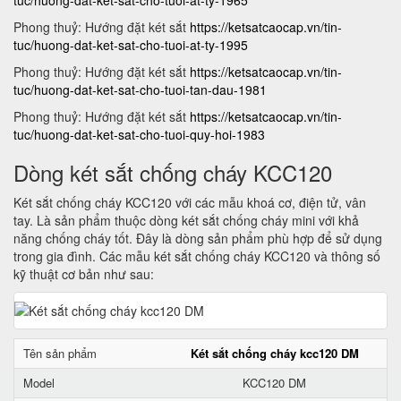
tuc/huong-dat-ket-sat-cho-tuoi-at-ty-1965
Phong thuỷ: Hướng đặt két sắt
https://ketsatcaocap.vn/tin-
tuc/huong-dat-ket-sat-cho-tuoi-at-ty-1995
Phong thuỷ: Hướng đặt két sắt
https://ketsatcaocap.vn/tin-
tuc/huong-dat-ket-sat-cho-tuoi-tan-dau-1981
Phong thuỷ: Hướng đặt két sắt
https://ketsatcaocap.vn/tin-
tuc/huong-dat-ket-sat-cho-tuoi-quy-hoi-1983
Dòng két sắt chống cháy KCC120
Két sắt chống cháy KCC120 với các mẫu khoá cơ, điện tử, vân
tay. Là sản phẩm thuộc dòng két sắt chống cháy mini với khả
năng chống cháy tốt. Đây là dòng sản phẩm phù hợp để sử dụng
trong gia đình. Các mẫu két sắt chống cháy KCC120 và thông số
kỹ thuật cơ bản như sau:
Tên sản phẩm
Két sắt chống cháy kcc120 DM
Model
KCC120 DM