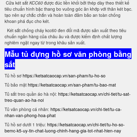
Cửa két sắt
KCC60
được đúc liền khối bởi thép dày theo thiết kế
tiêu chuẩn hình bậc thang bo vuông góc ăn khớp với thân két bạc.
tạo nên sự chắc chắn và hoàn toàn đảm bảo an toàn chống
khoan phá đục cho két.
Két sắt chống cháy kcc60 đen đổi mã được sản xuất theo tiêu
chuẩn ngân hàng của châu âu và được kiểm định chất lượng
nghiêm ngặt ngay từ trong khâu sản xuất.
Mẫu tủ đựng hồ sơ văn phòng bằng
sắt
Tủ hồ sơ
https://ketsatcaocap.vn/san-pham/tu-ho-so
Tủ bảo mật
https://ketsatcaocap.vn/san-pham/tu-bao-mat
Tủ sắt treo quần áo hà nội:
https://ketsatcaocap.vn/chi-tiet/tu-sat-
treo-quan-ao-ha-noi
Tủ văn phòng cá nhân:
https://ketsatcaocap.vn/chi-tiet/tu-ca-
nhan-van-phong-hoa-phat
Tủ hồ sơ dưới 1 triệu:
https://ketsatcaocap.vn/chi-tiet/tu-ho-so-
bemc-k5-uy-tin-chat-luong-chinh-hang-gia-tot-nhat-hien-nay