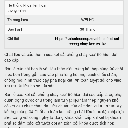
Hệ thống khóa liên hoàn
thông minh
Thương hiệu
WELKO
Bảo hành
36 Tháng
Chi tiết
https://ketsatcaocap.vn/chi-tiet/ket-sat-
chong-chay-kcc150-kc
Chất liệu và cấu thành của két sắt chống cháy kcc150 hiện đại
cao cấp
Bản lề của két bạc là vật liệu thép siêu cứng kết hợp cùng 06 chốt
Inox bên trong gắn sâu vào phía lòng két một cách chắc chắn,
chống mọi hình thức cạy phá hoại két. An toàn tuyệt đối cho việc
lưu trữ tài liệu hồ sơ, tài sản.
Bản lề của két sắt chống cháy kcc150 hiện đại cao cấp là bộ phận
quan trọng được chú trọng làm từ vật liệu tấm thép nguyên khối
có kết cấu chắc chắn đạt tiêu chuẩn của các đơn vị lưu trữ tại Mỹ
kết hợp cùng 04 Chốt an toàn làm bằng chất liệu inox đặc chịu lực
siêu cứng với công nghệ tự động khóa khẩn cấp khi két bị khoan
phá sẽ đảm bảo két tuyệt đối an toàn bởi khóa được tích hợp