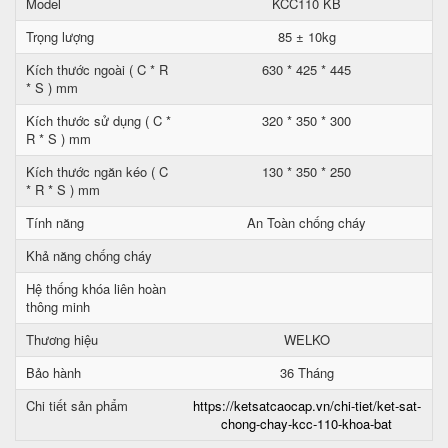
Model
KCC110 KB
Trọng lượng
85 ± 10kg
Kích thước ngoài ( C * R
630 * 425 * 445
* S ) mm
Kích thước sử dụng ( C *
320 * 350 * 300
R * S ) mm
Kích thước ngăn kéo ( C
130 * 350 * 250
* R * S ) mm
Tính năng
An Toàn chống cháy
Khả năng chống cháy
Hệ thống khóa liên hoàn
thông minh
Thương hiệu
WELKO
Bảo hành
36 Tháng
Chi tiết sản phẩm
https://ketsatcaocap.vn/chi-tiet/ket-sat-
chong-chay-kcc-110-khoa-bat