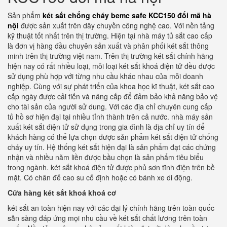
Sản phẩm
két sắt chống cháy bemc safe KCC150 đổi mã hà
nội
được sản xuất trên dây chuyền công nghệ cao. Với nền tảng
kỹ thuật tốt nhất trên thị trường. Hiện tại nhà máy tủ sắt cao cấp
là đơn vị hàng đầu chuyên sản xuất và phân phối két sắt thông
minh trên thị trường việt nam. Trên thị trường két sắt chính hãng
hiện nay có rất nhiều loại, mỗi loại két sắt khoá điện tử đều được
sử dụng phù hợp với từng nhu cầu khác nhau của mỗi doanh
nghiệp. Cùng với sự phát triển của khoa học kĩ thuật, két sắt cao
cấp ngày được cải tiến và nâng cấp để đảm bảo khả năng bảo vệ
cho tài sản của người sử dung. Với các địa chỉ chuyên cung cấp
tủ hồ sơ hiện đại tại nhiều tỉnh thành trên cả nước. nhà máy sản
xuất két sắt điện tử sử dụng trong gia đình là địa chỉ uy tín để
khách hàng có thể lựa chọn được sản phẩm két sắt điện tử chống
cháy uy tín. Hệ thống két sắt hiện đại là sản phẩm đạt các chứng
nhận và nhiều năm liền được bầu chọn là sản phẩm tiêu biểu
trong ngành. két sắt khoá điện tử được phủ sơn tĩnh điện trên bề
mặt. Có chân đế cao su cố định hoặc có bánh xe di động.
Cửa hàng két sắt khoá khoá cơ
két sắt an toàn hiện nay với các đại lý chính hãng trên toàn quốc
sẵn sàng đáp ứng mọi nhu cầu về két sắt chất lương trên toàn