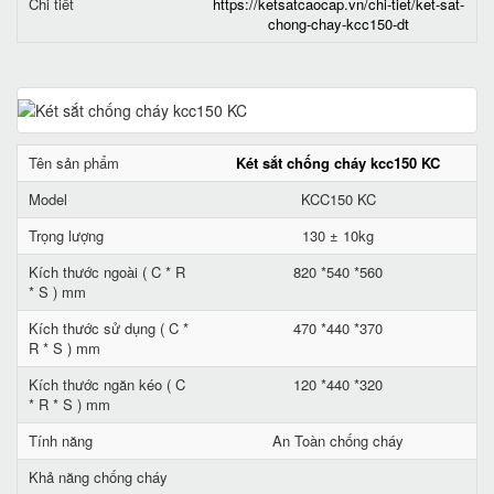
Chi tiết
https://ketsatcaocap.vn/chi-tiet/ket-sat-
chong-chay-kcc150-dt
Tên sản phẩm
Két sắt chống cháy kcc150 KC
Model
KCC150 KC
Trọng lượng
130 ± 10kg
Kích thước ngoài ( C * R
820 *540 *560
* S ) mm
Kích thước sử dụng ( C *
470 *440 *370
R * S ) mm
Kích thước ngăn kéo ( C
120 *440 *320
* R * S ) mm
Tính năng
An Toàn chống cháy
Khả năng chống cháy