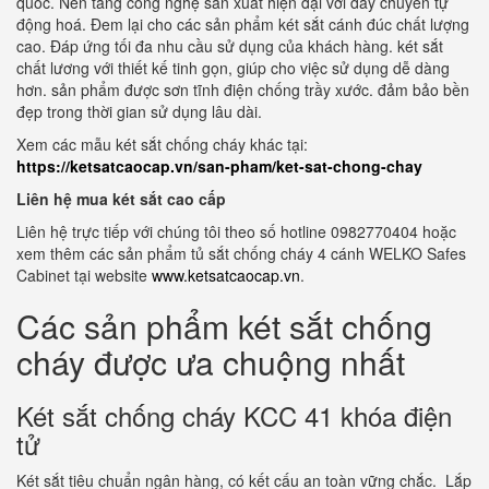
quốc. Nền tảng công nghệ sản xuất hiện đại với dây chuyền tự
động hoá. Đem lại cho các sản phẩm két sắt cánh đúc chất lượng
cao. Đáp ứng tối đa nhu cầu sử dụng của khách hàng. két sắt
chất lương với thiết kế tinh gọn, giúp cho việc sử dụng dễ dàng
hơn. sản phẩm được sơn tĩnh điện chống trầy xước. đảm bảo bền
đẹp trong thời gian sử dụng lâu dài.
Xem các mẫu két sắt chống cháy khác tại:
https://ketsatcaocap.vn/san-pham/ket-sat-chong-chay
Liên hệ mua két sắt cao cấp
Liên hệ trực tiếp với chúng tôi theo số hotline 0982770404 hoặc
xem thêm các sản phẩm tủ sắt chống cháy 4 cánh WELKO Safes
Cabinet tại website
www.ketsatcaocap.vn
.
Các sản phẩm két sắt chống
cháy được ưa chuộng nhất
Két sắt chống cháy KCC 41 khóa điện
tử
Két sắt tiêu chuẩn ngân hàng, có kết cấu an toàn vững chắc. Lắp