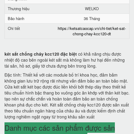
Thương hiệu
WELKO
Bảo hành
36 Tháng
Chi tiết
https://ketsatcaocap.vn/chi-tiet/ket-sat-
chong-chay-kcc120-dt
két sắt chống cháy kcc120 đặc biệt
có khả năng chịu được
nhiệt độ cao bên ngoài két sắt mà không làm hư hại đến những
tài sản, hồ sơ, giấy tờ chưa đựng bên trong lòng.
Đặc tính: Thiết kế với các module bố trí khoa học, đảm bảm
không gian lưu trữ rộng rãi nhưng vẫn đảm bảo an toàn bảo mật.
Cửa két sắt két bạc được đúc liền khối bởi thép dày theo thiết kế
tiêu chuẩn hình bậc thang bo vuông góc ăn khớp với thân két bạc.
tạo nên sự chắc chắn và hoàn toàn đảm bảo an toàn chống
khoan phá đục cho két. Két sắt chống cháy kcc120 được sản xuất
theo tiêu chuẩn ngân hàng của châu âu và được kiểm định chất
lượng nghiêm ngặt ngay từ trong khâu sản xuất
Danh mục các sản phẩm được sản