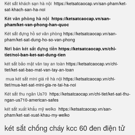
Két sắt khách sạn hà nội
https://ketsatcaocap.vn/san-pham/ket-
sat-khach-san-ha-noi
Két văn phòng hà nội
https://ketsatcaocap.vn/san-
pham/ket-van-phong-han-quoc
Két sắt đựng hồ sơ văn phòng
https://ketsatcaocap.vn/san-
pham/ket-sat-dung-ho-so-van-phong
Nơi bán két sắt đựng tiền
https://ketsatcaocap.vn/chi-
tiet/noi-ban-ket-sat-dung-tien
két sắt bảo mật vân tay an toàn
https://ketsatcaocap.vn/chi-
tiet/ket-sat-bao-mat-van-tay-an-toan
mua két sắt mini giá rẻ hà nội
https://ketsatcaocap.vn/chi-
tiet/mua-ket-sat-mini-gia-re-tai-ha-noi
Két sắt thu ngân Us70
https://ketsatcaocap.vn/chi-tiet/ket-sat-thu-
ngan-us710-american-safes
két sắt xuất khẩu mỹ welko
https://ketsatcaocap.vn/san-
pham/ket-sat-xuat-khau-my-welko
két sắt chống cháy kcc 60 đen điện tử