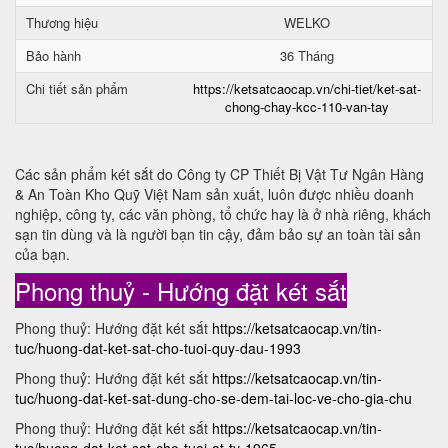
Thương hiệu
WELKO
Bảo hành
36 Tháng
Chi tiết sản phẩm
https://ketsatcaocap.vn/chi-tiet/ket-sat-
chong-chay-kcc-110-van-tay
Các sản phẩm két sắt do Công ty CP Thiết Bị Vật Tư Ngân Hàng
& An Toàn Kho Quỹ Việt Nam sản xuất, luôn được nhiều doanh
nghiệp, công ty, các văn phòng, tổ chức hay là ở nhà riêng, khách
sạn tin dùng và là người bạn tin cậy, đảm bảo sự an toàn tài sản
của bạn.
Phong thuỷ - Hướng đặt két sắt
Phong thuỷ: Hướng đặt két sắt
https://ketsatcaocap.vn/tin-
tuc/huong-dat-ket-sat-cho-tuoi-quy-dau-1993
Phong thuỷ: Hướng đặt két sắt
https://ketsatcaocap.vn/tin-
tuc/huong-dat-ket-sat-dung-cho-se-dem-tai-loc-ve-cho-gia-chu
Phong thuỷ: Hướng đặt két sắt
https://ketsatcaocap.vn/tin-