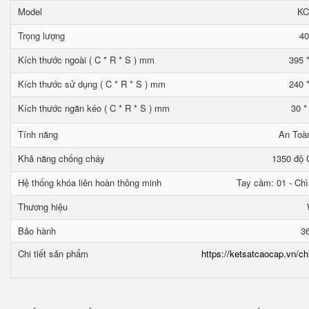
Model
KC
Trọng lượng
40
Kích thước ngoài ( C * R * S ) mm
395 
Kích thước sử dụng ( C * R * S ) mm
240 
Kích thước ngăn kéo ( C * R * S ) mm
30 *
Tính năng
An Toà
Khả năng chống cháy
1350 độ C
Hệ thống khóa liên hoàn thông minh
Tay cầm: 01 - Chì
Thương hiệu
Bảo hành
3
Chi tiết sản phẩm
https://ketsatcaocap.vn/ch