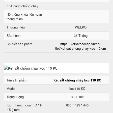
Khả năng chống cháy
Hệ thống khóa liên hoàn
thông minh
Thương hiệu
WELKO
Bảo hành
36 Tháng
Chi tiết sản phẩm
https://ketsatcaocap.vn/chi-
tiet/ket-sat-chong-chay-kcc110-dm
Tên sản phẩm
Két sắt chống cháy kcc 110 KC
Model
kcc110 KC
Trọng lượng
85 ± 10k
Kích thước ngoài ( C * R
630 * 425 * 445
* S ) mm