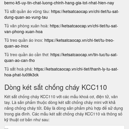
bemc-k5-uy-tin-chat-luong-chinh-hang-gia-tot-nhat-hien-nay
Tủ sắt quần áo vũng tàu:
https://ketsatcaocap.vn/chi-tiet/tu-sat-
dung-quan-ao-vung-tau
Tủ văn phòng xuân hoà:
https://ketsatcaocap.vn/chi-tiet/tu-sat-
van-phong-xuan-hoa
Tủ treo quần áo inox:
https://ketsatcaocap.vn/chi-tiet/tu-treo-
quan-ao-inox
Tủ treo quần áo cần thơ:
https://ketsatcaocap.vn/tin-tuc/tu-sat-
quan-ao-can-tho
Tủ sắt hoà phá:
https://ketsatcaocap.vn/chi-tiet/thanh-ly-tu-sat-
hoa-phat-tu09k3ck
Dòng két sắt chống cháy KCC110
Két sắt chống cháy KCC110 với các mẫu khoá cơ, điện tử, vân
tay. Là sản phẩm thuộc dòng két sắt chống cháy mini với khả
năng chống cháy tốt. Đây là dòng sản phẩm phù hợp để sử dụng
trong gia đình. Các mẫu két sắt chống cháy KCC110 và thông số
kỹ thuật cơ bản như sau: