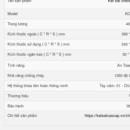
Tên sản phẩm
Két sắt chố
Model
KC
Trọng lượng
40
Kích thước ngoài ( C * R * S ) mm
395 
Kích thước sử dụng ( C * R * S ) mm
240 
Kích thước ngăn kéo ( C * R * S ) mm
30 *
Tính năng
An Toà
Khả năng chống cháy
1350 độ C
Hệ thống khóa liên hoàn thông minh
Tay cầm: 01 - Chì
Thương hiệu
Bảo hành
3
Chi tiết sản phẩm
https://ketsatcaocap.vn/ch