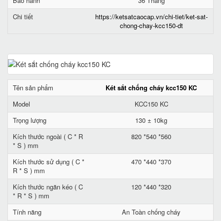
Bảo hành
36 Tháng
Chi tiết
https://ketsatcaocap.vn/chi-tiet/ket-sat-
chong-chay-kcc150-dt
Tên sản phẩm
Két sắt chống cháy kcc150 KC
Model
KCC150 KC
Trọng lượng
130 ± 10kg
Kích thước ngoài ( C * R
820 *540 *560
* S ) mm
Kích thước sử dụng ( C *
470 *440 *370
R * S ) mm
Kích thước ngăn kéo ( C
120 *440 *320
* R * S ) mm
Tính năng
An Toàn chống cháy