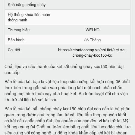
Khả năng chống cháy
Hệ thống khóa liên hoàn
thông minh
Thương hiệu
WELKO
Bảo hành
36 Tháng
Chi tiết
https://ketsatcaocap.vn/chi-tiet/ket-sat-
chong-chay-kcc150-kc
Chất liệu và cấu thành của két sắt chống cháy kcc150 hiện đại
cao cấp
Bản lề của két bạc là vật liệu thép siêu cứng kết hợp cùng 06 chốt
Inox bên trong gắn sâu vào phía lòng két một cách chắc chắn,
chống mọi hình thức cạy phá hoại két. An toàn tuyệt đối cho việc
lưu trữ tài liệu hồ sơ, tài sản.
Bản lề của két sắt chống cháy kcc150 hiện đại cao cấp là bộ phận
quan trọng được chú trọng làm từ vật liệu tấm thép nguyên khối
có kết cấu chắc chắn đạt tiêu chuẩn của các đơn vị lưu trữ tại Mỹ
kết hợp cùng 04 Chốt an toàn làm bằng chất liệu inox đặc chịu lực
siêu cứng với công nghệ tự động khóa khẩn cấp khi két bị khoan