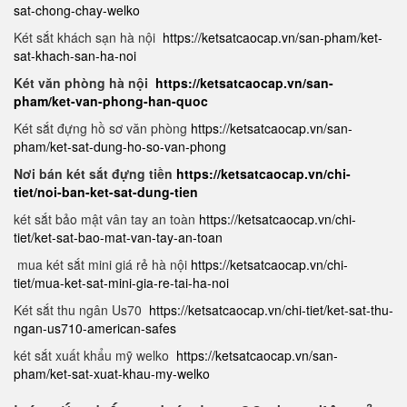
sat-chong-chay-welko
Két sắt khách sạn hà nội
https://ketsatcaocap.vn/san-pham/ket-
sat-khach-san-ha-noi
Két văn phòng hà nội
https://ketsatcaocap.vn/san-
pham/ket-van-phong-han-quoc
Két sắt đựng hồ sơ văn phòng
https://ketsatcaocap.vn/san-
pham/ket-sat-dung-ho-so-van-phong
Nơi bán két sắt đựng tiền
https://ketsatcaocap.vn/chi-
tiet/noi-ban-ket-sat-dung-tien
két sắt bảo mật vân tay an toàn
https://ketsatcaocap.vn/chi-
tiet/ket-sat-bao-mat-van-tay-an-toan
mua két sắt mini giá rẻ hà nội
https://ketsatcaocap.vn/chi-
tiet/mua-ket-sat-mini-gia-re-tai-ha-noi
Két sắt thu ngân Us70
https://ketsatcaocap.vn/chi-tiet/ket-sat-thu-
ngan-us710-american-safes
két sắt xuất khẩu mỹ welko
https://ketsatcaocap.vn/san-
pham/ket-sat-xuat-khau-my-welko