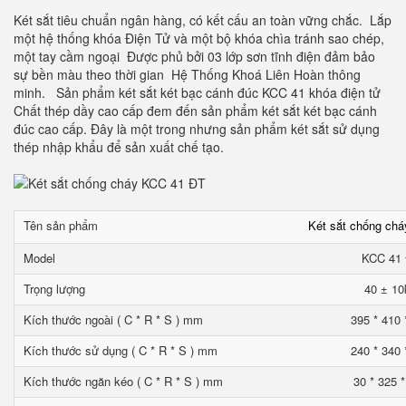
Két sắt tiêu chuẩn ngân hàng, có kết cấu an toàn vững chắc. Lắp
một hệ thống khóa Điện Tử và một bộ khóa chìa tránh sao chép,
một tay cầm ngoại Được phủ bởi 03 lớp sơn tĩnh điện đảm bảo
sự bền màu theo thời gian Hệ Thống Khoá Liên Hoàn thông
minh. Sản phẩm két sắt két bạc cánh đúc KCC 41 khóa điện tử
Chất thép dầy cao cấp đem đến sản phẩm két sắt két bạc cánh
đúc cao cấp. Đây là một trong nhưng sản phẩm két sắt sử dụng
thép nhập khẩu để sản xuất chế tạo.
Tên sản phẩm
Két sắt chống ch
Model
KCC 41
Trọng lượng
40 ± 10
Kích thước ngoài ( C * R * S ) mm
395 * 410 
Kích thước sử dụng ( C * R * S ) mm
240 * 340 
Kích thước ngăn kéo ( C * R * S ) mm
30 * 325 