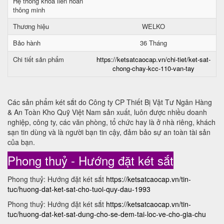
Hệ thống khóa liên hoàn
thông minh
Thương hiệu
WELKO
Bảo hành
36 Tháng
Chi tiết sản phẩm
https://ketsatcaocap.vn/chi-tiet/ket-sat-
chong-chay-kcc-110-van-tay
Các sản phẩm két sắt do Công ty CP Thiết Bị Vật Tư Ngân Hàng
& An Toàn Kho Quỹ Việt Nam sản xuất, luôn được nhiều doanh
nghiệp, công ty, các văn phòng, tổ chức hay là ở nhà riêng, khách
sạn tin dùng và là người bạn tin cậy, đảm bảo sự an toàn tài sản
của bạn.
Phong thuỷ - Hướng đặt két sắt
Phong thuỷ: Hướng đặt két sắt
https://ketsatcaocap.vn/tin-
tuc/huong-dat-ket-sat-cho-tuoi-quy-dau-1993
Phong thuỷ: Hướng đặt két sắt
https://ketsatcaocap.vn/tin-
tuc/huong-dat-ket-sat-dung-cho-se-dem-tai-loc-ve-cho-gia-chu