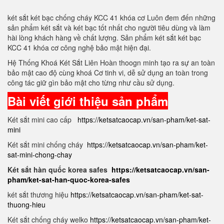
két sắt két bạc chống cháy KCC 41 khóa cơ Luôn đem đến những
sản phẩm két sắt và két bạc tốt nhất cho người tiêu dùng và làm
hài lòng khách hàng về chất lượng. Sản phẩm két sắt két bạc
KCC 41 khóa cơ công nghệ bảo mật hiện đại.
Hệ Thống Khoá Két Sắt Liên Hoàn thoogn minh tạo ra sự an toàn
bảo mật cao độ cùng khoá Cơ tinh vi, dễ sử dụng an toàn trong
công tác giữ gìn bảo mật cho từng như cầu sử dụng.
Bài viết giới thiệu sản phẩm
Két sắt mini cao cấp
https://ketsatcaocap.vn/san-pham/ket-sat-
mini
Két sắt mini chống cháy
https://ketsatcaocap.vn/san-pham/ket-
sat-mini-chong-chay
Két sắt hàn quốc korea safes
https://ketsatcaocap.vn/san-
pham/ket-sat-han-quoc-korea-safes
két sắt thương hiệu
https://ketsatcaocap.vn/san-pham/ket-sat-
thuong-hieu
Két sắt chống cháy welko
https://ketsatcaocap.vn/san-pham/ket-