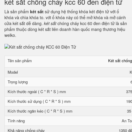
két sắt chống cháy kcc 60 đen điện tử
Là sản phẩm
két sắt
sử dụng hệ thống khóa két điện tử với ổ
khóa và chìa khóa to. với ổ khóa này có thể mở khóa và mở cánh
cửa két sắt dễ dàng.
két sắt
chóng cháy kcc 60 đen điện tử là sản
phẩm thuộc dòng két sắt liên doanh hàn quốc mang thương hiệu
welko.
Tên sản phẩm
Két sắt chốn
Model
K
Trọng lượng
Kích thước ngoài ( C * R * S ) mm
375
Kích thước sử dụng ( C * R * S ) mm
190
Kích thước ngăn kéo ( C * R * S ) mm
35
Tính năng
An To
Khả năng chống cháy
1350 độ