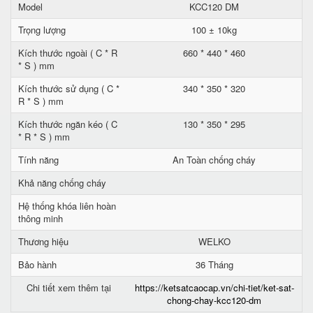
Model
KCC120 DM
Trọng lượng
100 ± 10kg
Kích thước ngoài ( C * R
660 * 440 * 460
* S ) mm
Kích thước sử dụng ( C *
340 * 350 * 320
R * S ) mm
Kích thước ngăn kéo ( C
130 * 350 * 295
* R * S ) mm
Tính năng
An Toàn chống cháy
Khả năng chống cháy
Hệ thống khóa liên hoàn
thông minh
Thương hiệu
WELKO
Bảo hành
36 Tháng
Chi tiết xem thêm tại
https://ketsatcaocap.vn/chi-tiet/ket-sat-
chong-chay-kcc120-dm