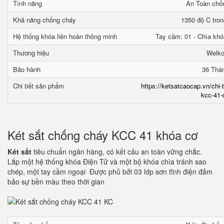
Tính năng
An Toàn chố
Khả năng chống cháy
1350 độ C tron
Hệ thống khóa liên hoàn thông minh
Tay cầm: 01 - Chìa khó
Thương hiệu
Welk
Bảo hành
36 Thá
Chi tiết sản phẩm
https://ketsatcaocap.vn/chi-
kcc-41-
Két sắt chống cháy KCC 41 khóa cơ
Két sắt
tiêu chuẩn ngân hàng, có kết cấu an toàn vững chắc.
Lắp một hệ thống khóa Điện Tử và một bộ khóa chìa tránh sao
chép, một tay cầm ngoại Được phủ bởi 03 lớp sơn tĩnh điện đảm
bảo sự bền màu theo thời gian