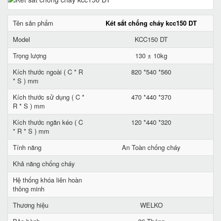
Tên sản phẩm
Két sắt chống cháy kcc150 DT
Model
KCC150 DT
Trọng lượng
130 ± 10kg
Kích thước ngoài ( C * R
820 *540 *560
* S ) mm
Kích thước sử dụng ( C *
470 *440 *370
R * S ) mm
Kích thước ngăn kéo ( C
120 *440 *320
* R * S ) mm
Tính năng
An Toàn chống cháy
Khả năng chống cháy
Hệ thống khóa liên hoàn
thông minh
Thương hiệu
WELKO