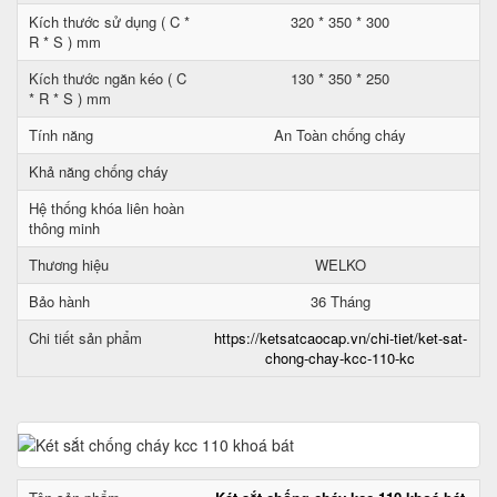
Kích thước sử dụng ( C *
320 * 350 * 300
R * S ) mm
Kích thước ngăn kéo ( C
130 * 350 * 250
* R * S ) mm
Tính năng
An Toàn chống cháy
Khả năng chống cháy
Hệ thống khóa liên hoàn
thông minh
Thương hiệu
WELKO
Bảo hành
36 Tháng
Chi tiết sản phẩm
https://ketsatcaocap.vn/chi-tiet/ket-sat-
chong-chay-kcc-110-kc