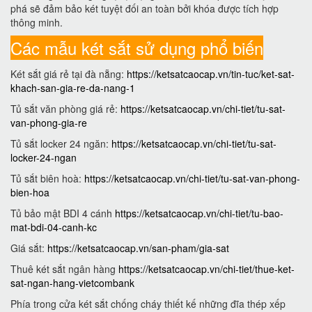
phá sẽ đảm bảo két tuyệt đối an toàn bởi khóa được tích hợp
thông minh.
Các mẫu két sắt sử dụng phổ biến
Két sắt giá rẻ tại đà nẵng:
https://ketsatcaocap.vn/tin-tuc/ket-sat-
khach-san-gia-re-da-nang-1
Tủ sắt văn phòng giá rẻ:
https://ketsatcaocap.vn/chi-tiet/tu-sat-
van-phong-gia-re
Tủ sắt locker 24 ngăn:
https://ketsatcaocap.vn/chi-tiet/tu-sat-
locker-24-ngan
Tủ sắt biên hoà:
https://ketsatcaocap.vn/chi-tiet/tu-sat-van-phong-
bien-hoa
Tủ bảo mật BDI 4 cánh
https://ketsatcaocap.vn/chi-tiet/tu-bao-
mat-bdi-04-canh-kc
Giá sắt:
https://ketsatcaocap.vn/san-pham/gia-sat
Thuê két sắt ngân hàng
https://ketsatcaocap.vn/chi-tiet/thue-ket-
sat-ngan-hang-vietcombank
Phía trong cửa két sắt chống cháy thiết kế những đĩa thép xếp