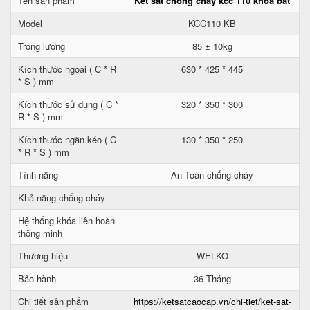
Tên sản phẩm
Két sắt chống cháy kcc 110 khoá bát
Model
KCC110 KB
Trọng lượng
85 ± 10kg
Kích thước ngoài ( C * R
630 * 425 * 445
* S ) mm
Kích thước sử dụng ( C *
320 * 350 * 300
R * S ) mm
Kích thước ngăn kéo ( C
130 * 350 * 250
* R * S ) mm
Tính năng
An Toàn chống cháy
Khả năng chống cháy
Hệ thống khóa liên hoàn
thông minh
Thương hiệu
WELKO
Bảo hành
36 Tháng
Chi tiết sản phẩm
https://ketsatcaocap.vn/chi-tiet/ket-sat-