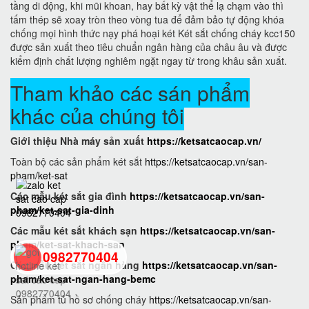
tầng di động, khi mũi khoan, hay bất kỳ vật thể lạ chạm vào thì
tấm thép sẽ xoay tròn theo vòng tua để đảm bảo tự động khóa
chống mọi hình thức nạy phá hoại két Két sắt chống cháy kcc150
được sản xuất theo tiêu chuẩn ngân hàng của châu âu và được
kiểm định chất lượng nghiêm ngặt ngay từ trong khâu sản xuất.
Tham khảo các sán phẩm
khác của chúng tôi
Giới thiệu Nhà máy sản xuất
https://ketsatcaocap.vn/
Toàn bộ các sản phẩm két sắt
https://ketsatcaocap.vn/san-
pham/ket-sat
Các mẫu két sắt gia đình
https://ketsatcaocap.vn/san-
pham/ket-sat-gia-dinh
Các mẫu két sắt khách sạn
https://ketsatcaocap.vn/san-
pham/ket-sat-khach-san
0982770404
Các mẫu két sắt ngân hàng
https://ketsatcaocap.vn/san-
pham/ket-sat-ngan-hang-bemc
Sản phẩm tủ hồ sơ chống cháy
https://ketsatcaocap.vn/san-
back