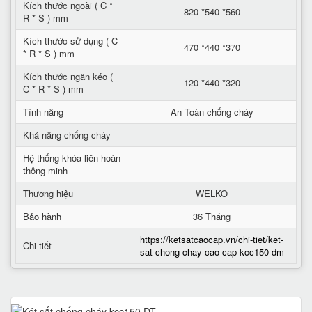
Kích thước ngoài ( C *
820 *540 *560
R * S ) mm
Kích thước sử dụng ( C
470 *440 *370
* R * S ) mm
Kích thước ngăn kéo (
120 *440 *320
C * R * S ) mm
Tính năng
An Toàn chống cháy
Khả năng chống cháy
Hệ thống khóa liên hoàn
thông minh
Thương hiệu
WELKO
Bảo hành
36 Tháng
https://ketsatcaocap.vn/chi-tiet/ket-
Chi tiết
sat-chong-chay-cao-cap-kcc150-dm