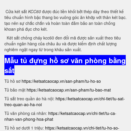
Cửa két sắt
KCC60
được đúc liền khối bởi thép dày theo thiết kế
tiêu chuẩn hình bậc thang bo vuông góc ăn khớp với thân két bạc.
tạo nên sự chắc chắn và hoàn toàn đảm bảo an toàn chống
khoan phá đục cho két.
Két sắt chống cháy kcc60 đen đổi mã được sản xuất theo tiêu
chuẩn ngân hàng của châu âu và được kiểm định chất lượng
nghiêm ngặt ngay từ trong khâu sản xuất.
Mẫu tủ đựng hồ sơ văn phòng bằng
sắt
Tủ hồ sơ
https://ketsatcaocap.vn/san-pham/tu-ho-so
Tủ bảo mật
https://ketsatcaocap.vn/san-pham/tu-bao-mat
Tủ sắt treo quần áo hà nội:
https://ketsatcaocap.vn/chi-tiet/tu-sat-
treo-quan-ao-ha-noi
Tủ văn phòng cá nhân:
https://ketsatcaocap.vn/chi-tiet/tu-ca-
nhan-van-phong-hoa-phat
Tủ hồ sơ dưới 1 triệu:
https://ketsatcaocap.vn/chi-tiet/tu-ho-so-