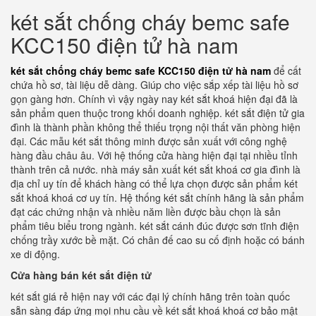
két sắt chống cháy bemc safe
KCC150 điện tử hà nam
két sắt chống cháy bemc safe KCC150 điện tử hà nam
để cất
chứa hồ sơ, tài liệu dễ dàng. Giúp cho việc sắp xếp tài liệu hồ sơ
gọn gàng hơn. Chính vì vậy ngày nay két sắt khoá hiện đại đã là
sản phẩm quen thuộc trong khối doanh nghiệp. két sắt điện tử gia
đình là thành phần không thể thiếu trọng nội thất văn phòng hiện
đại. Các mẫu két sắt thông minh được sản xuất với công nghệ
hàng đầu châu âu. Với hệ thống cửa hàng hiện đại tại nhiều tỉnh
thành trên cả nước. nhà máy sản xuất két sắt khoá cơ gia đình là
địa chỉ uy tín để khách hàng có thể lựa chọn được sản phẩm két
sắt khoá khoá cơ uy tín. Hệ thống két sắt chính hãng là sản phẩm
đạt các chứng nhận và nhiều năm liền được bầu chọn là sản
phẩm tiêu biểu trong ngành. két sắt cánh đúc được sơn tĩnh điện
chống trầy xước bề mặt. Có chân đế cao su cố định hoặc có bánh
xe di động.
Cửa hàng bán két sắt điện tử
két sắt giá rẻ hiện nay với các đại lý chính hãng trên toàn quốc
sẵn sàng đáp ứng mọi nhu cầu về két sắt khoá khoá cơ bảo mật