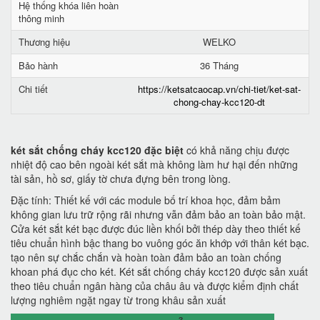
Hệ thống khóa liên hoàn
thông minh
Thương hiệu
WELKO
Bảo hành
36 Tháng
Chi tiết
https://ketsatcaocap.vn/chi-tiet/ket-sat-
chong-chay-kcc120-dt
két sắt chống cháy kcc120 đặc biệt
có khả năng chịu được
nhiệt độ cao bên ngoài két sắt mà không làm hư hại đến những
tài sản, hồ sơ, giấy tờ chưa đựng bên trong lòng.
Đặc tính: Thiết kế với các module bố trí khoa học, đảm bảm
không gian lưu trữ rộng rãi nhưng vẫn đảm bảo an toàn bảo mật.
Cửa két sắt két bạc được đúc liền khối bởi thép dày theo thiết kế
tiêu chuẩn hình bậc thang bo vuông góc ăn khớp với thân két bạc.
tạo nên sự chắc chắn và hoàn toàn đảm bảo an toàn chống
khoan phá đục cho két. Két sắt chống cháy kcc120 được sản xuất
theo tiêu chuẩn ngân hàng của châu âu và được kiểm định chất
lượng nghiêm ngặt ngay từ trong khâu sản xuất