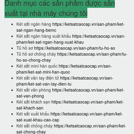
Danh mục các sản phẩm được sản
xuất tại nhà máy chúng tôi
Két sắt ngân hàng
https://ketsatcaocap.vn/san-pham/ket-
sat-ngan-hang-bemc
Két sắt ngân hàng xuất khẩu
https://ketsatcaocap.vn/san-
pham/ket-sat-ngan-hang-xuat-khau
Tủ hồ sơ
https://ketsatcaocap.vn/san-pham/tu-ho-so
Tủ hồ sơ chống cháy
https://ketsatcaocap.vn/san-pham/tu-
ho-so-chong-chay
Két sắt mini hàn quốc
https://ketsatcaocap.vn/san-
pham/ket-sat-mini-han-quoc
Két sắt vân tay điện tử
https://ketsatcaocap.vn/san-
pham/ket-sat-van-tay-dien-tu
Két sắt văn phòng
https://ketsatcaocap.vn/san-pham/ket-
sat-van-phong
Két sắt khách sạn
https://ketsatcaocap.vn/san-pham/ket-
sat-khach-san
Két sắt xuất khẩu
https://ketsatcaocap.vn/san-pham/ket-
sat-xuat-khau-cao-cap
Két sắt chống cháy
https://ketsatcaocap.vn/san-pham/ket-
sat-chong-chay