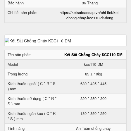
Bảo hành
36 Tháng
Chi tiết sản phẩm
https://ketsatcaocap.vn/chi-tiet/ket-
chong-chay-kcc110-dt-dong
Tên sản phẩm
Két Sắt Chống Cháy KCC110 DM
Model
kcc110 DM
Trọng lượng
85 ± 10kg
Kích thước ngoài ( C * R * S
630 * 425 * 445
) mm
Kích thước sử dụng ( C * R *
320 * 350 * 300
S ) mm
Kích thước ngăn kéo ( C * R
130 * 350 * 250
* S ) mm
Tính năng
An Toàn chống cháy