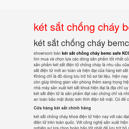
két sắt chống cháy
két sắt chống cháy be
showroom bán
két sắt chống cháy bemc safe K
tìm mua và chọn lựa các dòng sản phẩm tốt nhất c
sản phẩm két sắt điện tử chống cháy là nhu cầu của
sắt điện tử mới an toàn và hiện đại của hàng két sắ
Không chỉ là đồ dùng lưu trữ hồ sơ tài liệu. hiện n
còn giúp không gian văn phòng thêm sang trọng hiện 
nhà máy sản xuất két sắt khoá hiện đại là địa chỉ u
két sắt điện tử là sản phẩm đạt các chứng chỉ và nh
an toàn bảo mật được sơn tĩnh điện bề mặt. Có đế c
Cửa hàng két sắt chính hãng
két sắt chống cháy khoá điện tử hiện nay với các đạ
điện tử trên toàn quốc. Với công nghệ sản xuất hiện
nghiệp sự lựa chọn hoàn hảo tốt nhất để lưu trữ hồ sơ