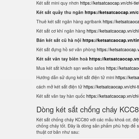
Két sắt mini quy nhơn
https://ketsatcaocap.vn/chi-ti
Két sắt quầy thu ngân
https://ketsatcaocap.vn/c
Thuê két sắt ngân hàng agribank
https://ketsatcaoc
Két sắt cơ khí ngân hàng
https://ketsatcaocap.vn/chi
Bán két sắt cũ hà nội
https://ketsatcaocap.vn/ti
Két sắt đựng hồ sơ văn phòng
https://ketsatcaocap
Két sắt vân tay biên hoà
https://ketsatcaocap.v
Mua két sắt khách sạn welko safes
https://ketsatca
Hướng dẫn sử dụng két sắt điện tử mini
https://ket
cách mở két sắt điện tử
https://ketsatcaocap.vn/chi-
Két sắt vân tay hàn quốc
https://ketsatcaocap.vn/ch
Dòng két sắt chống cháy KCC
Két sắt chống cháy KCC80 với các mẫu khoá cơ, điện
chống cháy tốt. Đây là dòng sản phẩm phù hợp để s
thuật cơ bản như sau: