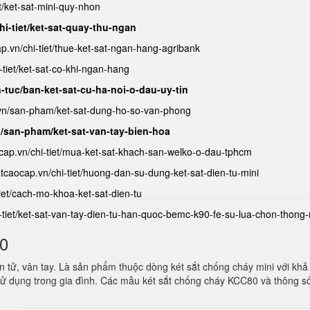
et/ket-sat-mini-quy-nhon
hi-tiet/ket-sat-quay-thu-ngan
ap.vn/chi-tiet/thue-ket-sat-ngan-hang-agribank
-tiet/ket-sat-co-khi-ngan-hang
n-tuc/ban-ket-sat-cu-ha-noi-o-dau-uy-tin
.vn/san-pham/ket-sat-dung-ho-so-van-phong
n/san-pham/ket-sat-van-tay-bien-hoa
ocap.vn/chi-tiet/mua-ket-sat-khach-san-welko-o-dau-tphcm
satcaocap.vn/chi-tiet/huong-dan-su-dung-ket-sat-dien-tu-mini
tiet/cach-mo-khoa-ket-sat-dien-tu
i-tiet/ket-sat-van-tay-dien-tu-han-quoc-bemc-k90-fe-su-lua-chon-thong
80
 tử, vân tay. Là sản phẩm thuộc dòng két sắt chống cháy mini với khả
ử dụng trong gia đình. Các mẫu két sắt chống cháy KCC80 và thông s