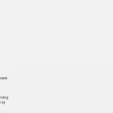
-minh
 năng
ố kỹ