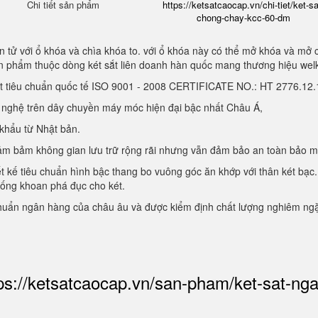
Chi tiết sản phẩm
https://ketsatcaocap.vn/chi-tiet/ket-sa
chong-chay-kcc-60-dm
 tử với ổ khóa và chìa khóa to. với ổ khóa này có thể mở khóa và mở 
sản phẩm thuộc dòng két sắt liên doanh hàn quốc mang thương hiệu we
ạt tiêu chuẩn quốc tế ISO 9001 - 2008 CERTIFICATE NO.: HT 2776.1
g nghệ trên dây chuyền máy móc hiện đại bậc nhất Châu Á,
 khẩu từ Nhật bản.
, đảm bảm không gian lưu trữ rộng rãi nhưng vẫn đảm bảo an toàn bảo 
ết kế tiêu chuẩn hình bậc thang bo vuông góc ăn khớp với thân két bạc.
hống khoan phá đục cho két.
chuẩn ngân hàng của châu âu và được kiểm định chất lượng nghiêm ng
ps://ketsatcaocap.vn/san-pham/ket-sat-ng