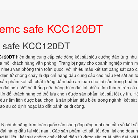
 bemc safe KCC120ĐT
mc safe KCC120ĐT
CC120ĐT
hiện đang cung cấp các dòng két sắt siêu cường đáp ứng nhu
ủa mỗi khách hàng văn phòng. Trang bị ngay cho doanh nghiệp mình m
 nhiều văn phòng trên toàn quốc, với nhiều mẫu két sắt bằng sắt cao c
t điện tử chống cháy là địa chỉ hàng đầu cung cấp các mẫu két sắt an t
ay sản phẩm két sắt chất lương đảm bảo an toàn cho tài sản trong hoả h
đại hơn. Với hệ thống cửa hàng hiện đại tại nhiều tỉnh thành trên cả 
y tín để khách hàng có thể lựa chọn được sản phẩm két sắt tốt uy tín. H
iều năm liền được bầu chọn là sản phẩm tiêu biểu trong ngành. két sắt
ao su cố định hoặc lắp đặt bánh xe di động.
i lý chính hãng trên toàn quốc sẵn sàng đáp ứng mọi nhu cầu về két sắ
 đại hàng đầu tại việt nam. Các sản phẩm két sắt tốt đem lại cho doanh
 tài liệu. két sắt chống cháy khoá điện tử được sản xuất hiện đại, với t