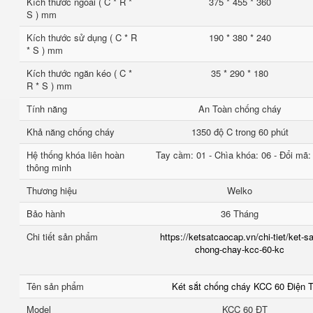
Kích thước ngoài ( C * R *
375 * 455 * 360
S ) mm
Kích thước sử dụng ( C * R
190 * 380 * 240
* S ) mm
Kích thước ngăn kéo ( C *
35 * 290 * 180
R * S ) mm
Tính năng
An Toàn chống cháy
Khả năng chống cháy
1350 độ C trong 60 phút
Hệ thống khóa liên hoàn
Tay cầm: 01 - Chìa khóa: 06 - Đổi mã:
thông minh
Thương hiệu
Welko
Bảo hành
36 Tháng
Chi tiết sản phẩm
https://ketsatcaocap.vn/chi-tiet/ket-sa
chong-chay-kcc-60-kc
Tên sản phẩm
Két sắt chống cháy KCC 60 Điện 
Model
KCC 60 ĐT