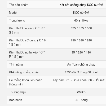
Tên sản phẩm
Két sắt chống cháy KCC 60 ĐM
Model
KCC 60 ĐM
Trọng lượng
60 ± 10kg
Kích thước ngoài ( C * R *
375 * 455 * 360
S ) mm
Kích thước sử dụng ( C * R
190 * 380 * 240
* S ) mm
Kích thước ngăn kéo ( C *
35 * 290 * 180
R * S ) mm
Tính năng
An Toàn chống cháy
Khả năng chống cháy
1350 độ C trong 60 phút
Hệ thống khóa liên hoàn
Tay cầm: 01 - Chìa khóa: 06 - Đổi mã:
thông minh
Thương hiệu
Welko
Bảo hành
36 Tháng