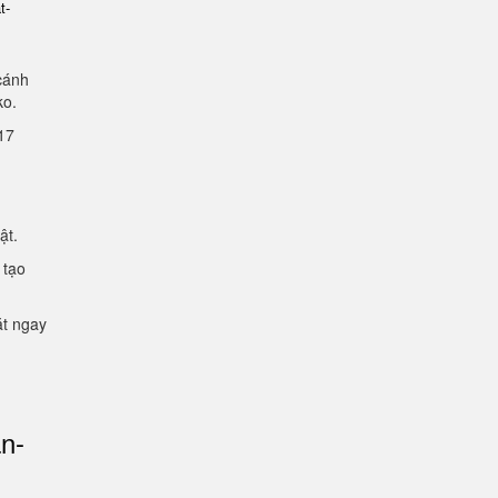
t-
cánh
lko.
2.17
mật.
 tạo
ặt ngay
an-