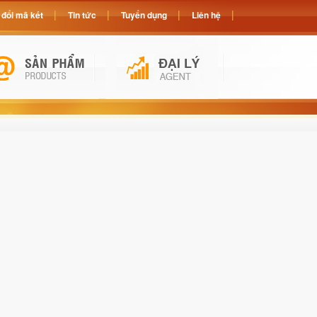
đổi mã két
Tin tức
Tuyển dụng
Liên hệ