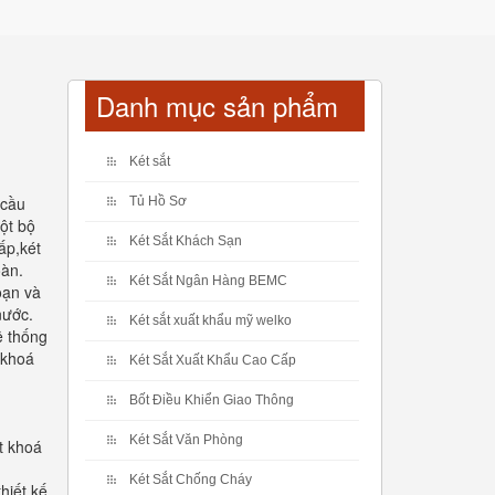
Danh mục sản phẩm
Két sắt
 cầu
Tủ Hồ Sơ
ột bộ
Két Sắt Khách Sạn
ấp,két
oàn.
Két Sắt Ngân Hàng BEMC
oạn và
nước.
Két sắt xuất khẩu mỹ welko
ệ thống
 khoá
Két Sắt Xuất Khẩu Cao Cấp
Bốt Điều Khiển Giao Thông
Két Sắt Văn Phòng
t khoá
Két Sắt Chống Cháy
hiết kế