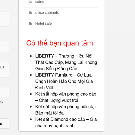
safes
office cabinets
Hotel safe
Có thể bạn quan tâm
LIBERTY – Thương Hiệu Nội
Thất Cao Cấp, Mang Lại Không
 01
Gian Sống Đẳng Cấp
LIBERTY Furniture – Sự Lựa
Chọn Hoàn Hảo Cho Mọi Gia
Đình Việt
Két sắt hộp văn phòng cao cấp
– Chất lượng vượt trội
t-
Két sắt hộp văn phòng hiện đại –
Bảo mật tối đa
Két sắt Diamond cao cấp – Giá
Tử
nhà máy cạnh tranh