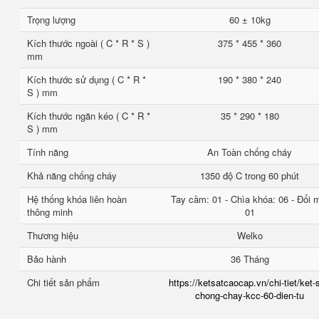
Trọng lượng
60 ± 10kg
Kích thước ngoài ( C * R * S )
375 * 455 * 360
mm
Kích thước sử dụng ( C * R *
190 * 380 * 240
S ) mm
Kích thước ngăn kéo ( C * R *
35 * 290 * 180
S ) mm
Tính năng
An Toàn chống cháy
Khả năng chống cháy
1350 độ C trong 60 phút
Hệ thống khóa liên hoàn
Tay cầm: 01 - Chìa khóa: 06 - Đổi 
thông minh
01
Thương hiệu
Welko
Bảo hành
36 Tháng
Chi tiết sản phẩm
https://ketsatcaocap.vn/chi-tiet/ket-
chong-chay-kcc-60-dien-tu