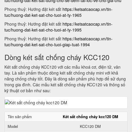
tuc/huong-dat-ket-sat-dung-cho-se-dem-tai-loc-ve-cho-gia-chu
Phong thuỷ: Hướng đặt két sắt
https://ketsatcaocap.vn/tin-
tuc/huong-dat-ket-sat-cho-tuoi-at-ty-1965
Phong thuỷ: Hướng đặt két sắt
https://ketsatcaocap.vn/tin-
tuc/huong-dat-ket-sat-cho-tuoi-at-ty-1995
Phong thuỷ: Hướng đặt két sắt
https://ketsatcaocap.vn/tin-
tuc/huong-dat-ket-sat-cho-tuoi-giap-tuat-1994
Dòng két sắt chống cháy KCC120
Két sắt chống cháy KCC120 với các mẫu khoá cơ, điện tử, vân
tay. Là sản phẩm thuộc dòng két sắt chống cháy mini với khả
năng chống cháy tốt. Đây là dòng sản phẩm phù hợp để sử dụng
trong gia đình. Các mẫu két sắt chống cháy KCC120 và thông số
kỹ thuật cơ bản như sau:
Tên sản phẩm
Két sắt chống cháy kcc120 DM
Model
KCC120 DM