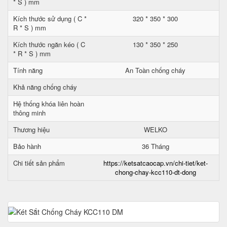
* S ) mm
Kích thước sử dụng ( C *
320 * 350 * 300
R * S ) mm
Kích thước ngăn kéo ( C
130 * 350 * 250
* R * S ) mm
Tính năng
An Toàn chống cháy
Khả năng chống cháy
Hệ thống khóa liên hoàn
thông minh
Thương hiệu
WELKO
Bảo hành
36 Tháng
Chi tiết sản phẩm
https://ketsatcaocap.vn/chi-tiet/ket-
chong-chay-kcc110-dt-dong