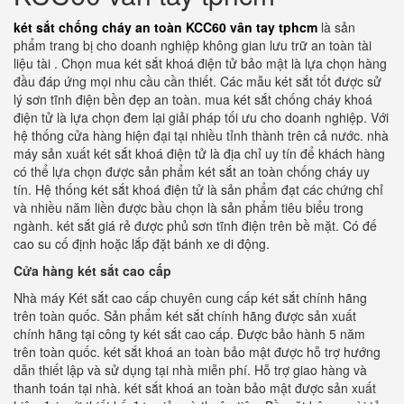
két sắt chống cháy an toàn KCC60 vân tay tphcm
là sản
phẩm trang bị cho doanh nghiệp không gian lưu trữ an toàn tài
liệu tài . Chọn mua két sắt khoá điện tử bảo mật là lựa chọn hàng
đầu đáp ứng mọi nhu cầu cần thiết. Các mẫu két sắt tốt được sử
lý sơn tĩnh điện bền đẹp an toàn. mua két sắt chống cháy khoá
điện tử là lựa chọn đem lại giải pháp tối ưu cho doanh nghiệp. Với
hệ thống cửa hàng hiện đại tại nhiều tỉnh thành trên cả nước. nhà
máy sản xuất két sắt khoá điện tử là địa chỉ uy tín để khách hàng
có thể lựa chọn được sản phẩm két sắt an toàn chống cháy uy
tín. Hệ thống két sắt khoá điện tử là sản phẩm đạt các chứng chỉ
và nhiều năm liền được bầu chọn là sản phẩm tiêu biểu trong
ngành. két sắt giá rẻ được phủ sơn tĩnh điện trên bề mặt. Có đế
cao su cố định hoặc lắp đặt bánh xe di động.
Cửa hàng két sắt cao cấp
Nhà máy Két sắt cao cấp chuyên cung cấp két sắt chính hãng
trên toàn quốc. Sản phẩm két sắt chính hãng được sản xuất
chính hãng tại công ty két sắt cao cấp. Được bảo hành 5 năm
trên toàn quốc. két sắt khoá an toàn bảo mật được hỗ trợ hướng
dẫn thiết lập và sử dụng tại nhà miễn phí. Hỗ trợ giao hàng và
thanh toán tại nhà. két sắt khoá an toàn bảo mật được sản xuất