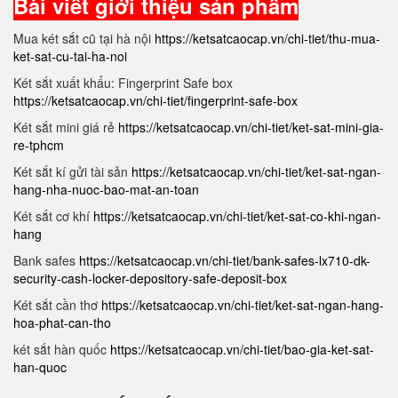
Bài viết giới thiệu sản phẩm
Mua két sắt cũ tại hà nội
https://ketsatcaocap.vn/chi-tiet/thu-mua-
ket-sat-cu-tai-ha-noi
Két sắt xuất khẩu: Fingerprint Safe box
https://ketsatcaocap.vn/chi-tiet/fingerprint-safe-box
Két sắt mini giá rẻ
https://ketsatcaocap.vn/chi-tiet/ket-sat-mini-gia-
re-tphcm
Két sắt kí gửi tài sản
https://ketsatcaocap.vn/chi-tiet/ket-sat-ngan-
hang-nha-nuoc-bao-mat-an-toan
Két sắt cơ khí
https://ketsatcaocap.vn/chi-tiet/ket-sat-co-khi-ngan-
hang
Bank safes
https://ketsatcaocap.vn/chi-tiet/bank-safes-lx710-dk-
security-cash-locker-depository-safe-deposit-box
Két sắt cần thơ
https://ketsatcaocap.vn/chi-tiet/ket-sat-ngan-hang-
hoa-phat-can-tho
két sắt hàn quốc
https://ketsatcaocap.vn/chi-tiet/bao-gia-ket-sat-
han-quoc