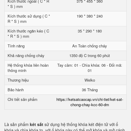
Kích thước ngoài ( C * R
375 * 455 * 360
* S ) mm
Kích thước sử dụng ( C *
190 * 380 * 240
R * S ) mm
Kích thước ngăn kéo ( C
35 * 290 * 180
* R * S ) mm
Tính năng
An Toàn chống cháy
Khả năng chống cháy
1350 độ C trong 60 phút
Hệ thống khóa liên hoàn
Tay cầm: 01 - Chìa khóa: 06 - Đổi mã:
thông minh
01
Thương hiệu
Welko
Bảo hành
36 Tháng
Chi tiết sản phẩm
https://ketsatcaocap.vn/chi-tiet/ket-sat-
chong-chay-kcc-60-dm
Là sản phẩm
két sắt
sử dụng hệ thống khóa két điện tử với ổ
khóa và chìa khóa to. với ổ khóa này có thể mở khóa và mở cánh