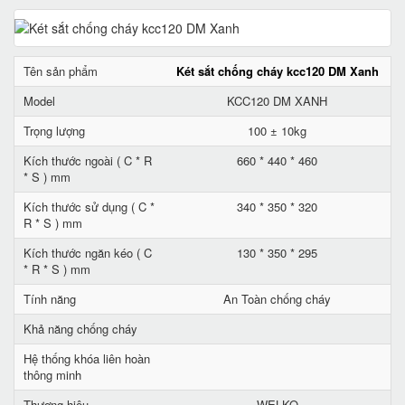
Tên sản phẩm
Két sắt chống cháy kcc120 DM Xanh
Model
KCC120 DM XANH
Trọng lượng
100 ± 10kg
Kích thước ngoài ( C * R
660 * 440 * 460
* S ) mm
Kích thước sử dụng ( C *
340 * 350 * 320
R * S ) mm
Kích thước ngăn kéo ( C
130 * 350 * 295
* R * S ) mm
Tính năng
An Toàn chống cháy
Khả năng chống cháy
Hệ thống khóa liên hoàn
thông minh
Thương hiệu
WELKO