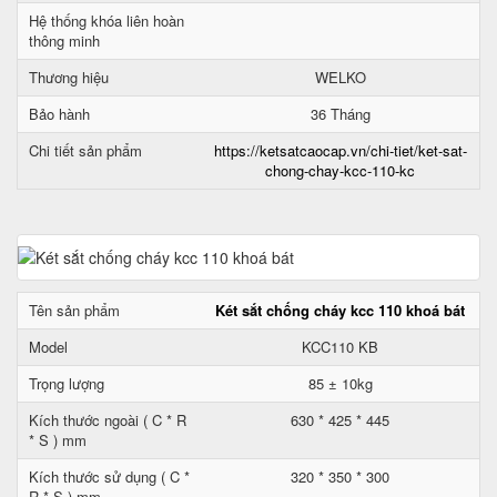
Hệ thống khóa liên hoàn
thông minh
Thương hiệu
WELKO
Bảo hành
36 Tháng
Chi tiết sản phẩm
https://ketsatcaocap.vn/chi-tiet/ket-sat-
chong-chay-kcc-110-kc
Tên sản phẩm
Két sắt chống cháy kcc 110 khoá bát
Model
KCC110 KB
Trọng lượng
85 ± 10kg
Kích thước ngoài ( C * R
630 * 425 * 445
* S ) mm
Kích thước sử dụng ( C *
320 * 350 * 300
R * S ) mm