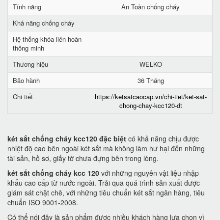
Tính năng
An Toàn chống cháy
Khả năng chống cháy
Hệ thống khóa liên hoàn
thông minh
Thương hiệu
WELKO
Bảo hành
36 Tháng
Chi tiết
https://ketsatcaocap.vn/chi-tiet/ket-sat-
chong-chay-kcc120-dt
két sắt chống cháy kcc120 đặc biệt
có khả năng chịu được
nhiệt độ cao bên ngoài két sắt mà không làm hư hại đến những
tài sản, hồ sơ, giấy tờ chưa đựng bên trong lòng.
két sắt chống cháy kcc 120
với những nguyên vật liệu nhập
khẩu cao cấp từ nước ngoài. Trải qua quá trình sản xuất được
giám sát chặt chẽ, với những tiêu chuẩn két sắt ngân hàng, tiêu
chuẩn ISO 9001-2008.
Có thể nói đây là sản phẩm được nhiều khách hàng lựa chọn vì