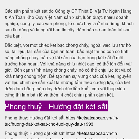
Các sản phẩm két sắt do Công ty CP Thiết Bị Vật Tư Ngân Hàng
& An Toàn Kho Quỹ Việt Nam sản xuất, luôn được nhiều doanh
nghiệp, công ty, các văn phòng, tổ chức hay là ở nhà riêng, khách
sạn tin dùng và là người bạn tin cậy, đảm bảo sự an toàn tài sản
của bạn.
Đặc biệt, với một chiếc két bạc chống cháy, ngoài việc lưu trữ hồ
sơ, tài liệu, tài sản của bạn an toàn, bảo mật thì nó còn có tính
năng chống cháy, bảo vệ tài sản của bạn trong két sắt ở môi
trường hỏa hoạn. Với khả năng chịu nhiệt cao, có thể lên đến vài
giờ. Bên cạnh tính năng chống cháy, nó có thể chịu lực tốt và có
khả năng chống trộm. Để tạo nên sự vững chắc của két, nguyên
vật liệu chính để sản xuất là những tấm thép cường lực, cửa két
được làm bằng thép dày được đúc liền khối, còn với thép siêu
cứng thì làm bản lề và thêm 4 chốt chìm phần cánh két.
Phong thuỷ - Hướng đặt két sắt
Phong thuỷ: Hướng đặt két sắt
https://ketsatcaocap.vn/tin-
tuc/huong-dat-ket-sat-cho-tuoi-quy-dau-1993
Phong thuỷ: Hướng đặt két sắt
https://ketsatcaocap.vn/tin-