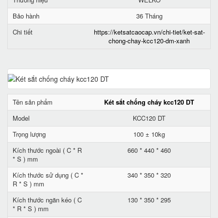
Bảo hành
36 Tháng
Chi tiết
https://ketsatcaocap.vn/chi-tiet/ket-sat-
chong-chay-kcc120-dm-xanh
Tên sản phẩm
Két sắt chống cháy kcc120 DT
Model
KCC120 DT
Trọng lượng
100 ± 10kg
Kích thước ngoài ( C * R
660 * 440 * 460
* S ) mm
Kích thước sử dụng ( C *
340 * 350 * 320
R * S ) mm
Kích thước ngăn kéo ( C
130 * 350 * 295
* R * S ) mm