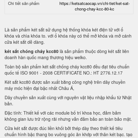
Chi tiết sản phẩm
https://ketsatcaocap.vn/chi-tiet/ket-sat-
chong-chay-kcc-80-kc
Là sản phẩm két sắt sử dụng hệ thống khóa két điện tử với ổ
khóa và chìa khóa to. với ổ khóa này có thể mở khóa và mở cánh
cửa két sắt dễ dàng.
két sắt chóng cháy kcc80
là sản phẩm thuộc dòng két sắt liên
doanh hàn quốc mang thương hiệu welko.
Toàn bộ sản phẩm két sắt chống cháy kcc80 đều đạt tiêu chuẩn
quốc tế ISO 9001 - 2008 CERTIFICATE NO.: HT 2776.12.17
Két sắt kcc80 được sản xuất bằng công nghệ trên dây chuyền
máy móc hiện đại bậc nhất Châu Á,
Dây chuyền sản xuất cùng với nguyên vật liệu nhập khẩu từ Nhật
bản.
Đặc tính: Thiết kế với các module bố trí khoa học, đảm bảm
không gian lưu trữ rộng rãi nhưng vẫn đảm bảo an toàn bảo mật.
Cửa két sắt được đúc liền khối bởi thép dày theo thiết kế tiêu
chuẩn hình bậc thang bo vuông góc ăn khớp với thân két bạc. tạo