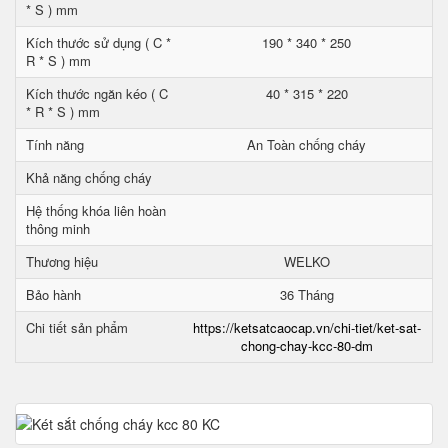
* S ) mm
Kích thước sử dụng ( C *
190 * 340 * 250
R * S ) mm
Kích thước ngăn kéo ( C
40 * 315 * 220
* R * S ) mm
Tính năng
An Toàn chống cháy
Khả năng chống cháy
Hệ thống khóa liên hoàn
thông minh
Thương hiệu
WELKO
Bảo hành
36 Tháng
Chi tiết sản phẩm
https://ketsatcaocap.vn/chi-tiet/ket-sat-
chong-chay-kcc-80-dm