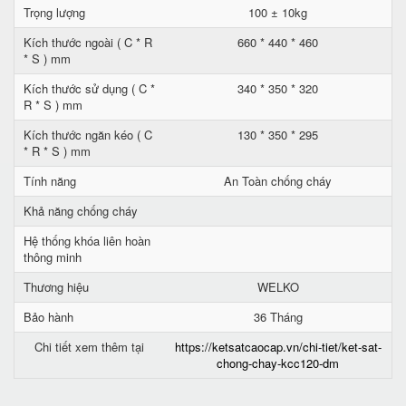
Trọng lượng
100 ± 10kg
Kích thước ngoài ( C * R
660 * 440 * 460
* S ) mm
Kích thước sử dụng ( C *
340 * 350 * 320
R * S ) mm
Kích thước ngăn kéo ( C
130 * 350 * 295
* R * S ) mm
Tính năng
An Toàn chống cháy
Khả năng chống cháy
Hệ thống khóa liên hoàn
thông minh
Thương hiệu
WELKO
Bảo hành
36 Tháng
Chi tiết xem thêm tại
https://ketsatcaocap.vn/chi-tiet/ket-sat-
chong-chay-kcc120-dm