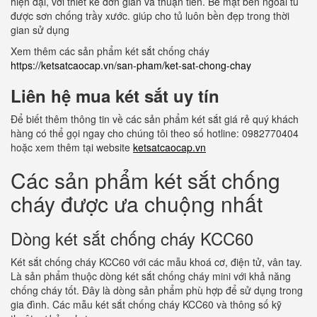
hiện đại, với thiết kế đơn giản và thuận tiên. Bề mặt bên ngoài tủ
được sơn chống trầy xước. giúp cho tủ luôn bền đẹp trong thời
gian sử dụng
Xem thêm các sản phẩm két sắt chống cháy
https://ketsatcaocap.vn/san-pham/ket-sat-chong-chay
Liên hệ mua két sắt uy tín
Để biết thêm thông tin về các sản phẩm két sắt giá rẻ quý khách
hàng có thể gọi ngay cho chúng tôi theo số hotline: 0982770404
hoặc xem thêm tại website
ketsatcaocap.vn
Các sản phẩm két sắt chống
cháy được ưa chuộng nhất
Dòng két sắt chống cháy KCC60
Két sắt chống cháy KCC60 với các mẫu khoá cơ, điện tử, vân tay.
Là sản phẩm thuộc dòng két sắt chống cháy mini với khả năng
chống cháy tốt. Đây là dòng sản phẩm phù hợp để sử dụng trong
gia đình. Các mẫu két sắt chống cháy KCC60 và thông số kỹ