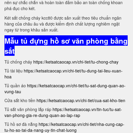
nên sự chắc chắn và hoàn toàn đảm bảo an toàn chống khoan
phá đục cho két.
Két sắt chống cháy kcc80 được sản xuất theo tiêu chuẩn ngân
hàng của châu âu và được kiểm định chất lượng nghiêm ngặt
ngay từ trong khâu sản xuất.
Mẫu tủ đựng hồ sơ văn phòng bằng
sắt
Tủ chống cháy
https://ketsatcaocap.vn/chi-tiet/tu-chong-chay
Tủ tài liệu
https://ketsatcaocap.vn/chi-tiet/tu-dung-tai-lieu-xuan-
hoa
Tủ quần áo
https://ketsatcaocap.vn/chi-tiet/tu-sat-dung-quan-ao-
vung-tau
Cửa sắt kho tiền
https://ketsatcaocap.vn/chi-tiet/cua-sat-kho-tien
Tủ sắt văn phòng lắp ráp
https://ketsatcaocap.vn/tin-tuc/tu-sat-
van-phong-gia-re-dung-quan-ao-lap-rap
Tủ hồ sơ đà nẵng
https://ketsatcaocap.vn/chi-tiet/nha-cung-cap-
tu-ho-so-tai-da-nang-uy-tin-chat-luong