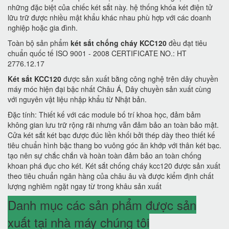
những đặc biệt của chiếc két sắt này. hệ thống khóa két điện tử
lữu trữ được nhiều mật khẩu khác nhau phù hợp với các doanh
nghiệp hoặc gia đình.
Toàn bộ sản phẩm
két sắt chống cháy KCC120
đều đạt tiêu
chuẩn quốc tế ISO 9001 - 2008 CERTIFICATE NO.: HT
2776.12.17
Két sắt KCC120
được sản xuất bằng công nghệ trên dây chuyền
máy móc hiện đại bậc nhất Châu Á, Dây chuyền sản xuất cùng
với nguyên vật liệu nhập khẩu từ Nhật bản.
Đặc tính: Thiết kế với các module bố trí khoa học, đảm bảm
không gian lưu trữ rộng rãi nhưng vẫn đảm bảo an toàn bảo mật.
Cửa két sắt két bạc được đúc liền khối bởi thép dày theo thiết kế
tiêu chuẩn hình bậc thang bo vuông góc ăn khớp với thân két bạc.
tạo nên sự chắc chắn và hoàn toàn đảm bảo an toàn chống
khoan phá đục cho két. Két sắt chống cháy kcc120 được sản xuất
theo tiêu chuẩn ngân hàng của châu âu và được kiểm định chất
lượng nghiêm ngặt ngay từ trong khâu sản xuất
Danh mục các sản phẩm được sản
xuất tại nhà máy chúng tôi