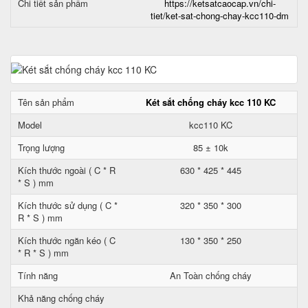
Chi tiết sản phẩm
https://ketsatcaocap.vn/chi-
tiet/ket-sat-chong-chay-kcc110-dm
Tên sản phẩm
Két sắt chống cháy kcc 110 KC
Model
kcc110 KC
Trọng lượng
85 ± 10k
Kích thước ngoài ( C * R
630 * 425 * 445
* S ) mm
Kích thước sử dụng ( C *
320 * 350 * 300
R * S ) mm
Kích thước ngăn kéo ( C
130 * 350 * 250
* R * S ) mm
Tính năng
An Toàn chống cháy
Khả năng chống cháy