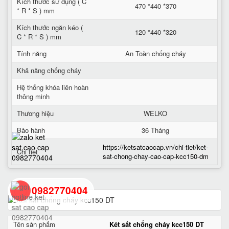
Kích thước sử dụng ( C
470 *440 *370
* R * S ) mm
Kích thước ngăn kéo (
120 *440 *320
C * R * S ) mm
Tính năng
An Toàn chống cháy
Khả năng chống cháy
Hệ thống khóa liên hoàn
thông minh
Thương hiệu
WELKO
Bảo hành
36 Tháng
https://ketsatcaocap.vn/chi-tiet/ket-
Chi tiết
sat-chong-chay-cao-cap-kcc150-dm
0982770404
back
Tên sản phẩm
Két sắt chống cháy kcc150 DT