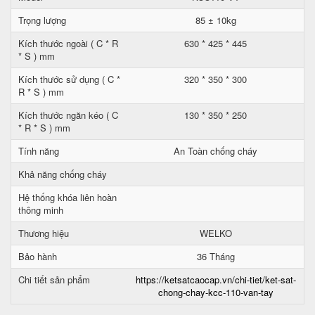
Trọng lượng
85 ± 10kg
Kích thước ngoài ( C * R
630 * 425 * 445
* S ) mm
Kích thước sử dụng ( C *
320 * 350 * 300
R * S ) mm
Kích thước ngăn kéo ( C
130 * 350 * 250
* R * S ) mm
Tính năng
An Toàn chống cháy
Khả năng chống cháy
Hệ thống khóa liên hoàn
thông minh
Thương hiệu
WELKO
Bảo hành
36 Tháng
Chi tiết sản phẩm
https://ketsatcaocap.vn/chi-tiet/ket-sat-
chong-chay-kcc-110-van-tay