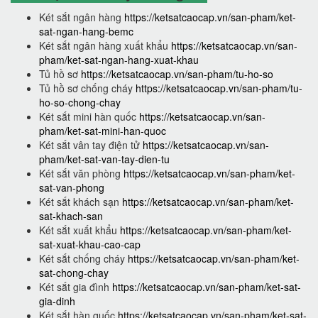
Két sắt ngân hàng
https://ketsatcaocap.vn/san-pham/ket-
sat-ngan-hang-bemc
Két sắt ngân hàng xuất khẩu
https://ketsatcaocap.vn/san-
pham/ket-sat-ngan-hang-xuat-khau
Tủ hồ sơ
https://ketsatcaocap.vn/san-pham/tu-ho-so
Tủ hồ sơ chống cháy
https://ketsatcaocap.vn/san-pham/tu-
ho-so-chong-chay
Két sắt mini hàn quốc
https://ketsatcaocap.vn/san-
pham/ket-sat-mini-han-quoc
Két sắt vân tay điện tử
https://ketsatcaocap.vn/san-
pham/ket-sat-van-tay-dien-tu
Két sắt văn phòng
https://ketsatcaocap.vn/san-pham/ket-
sat-van-phong
Két sắt khách sạn
https://ketsatcaocap.vn/san-pham/ket-
sat-khach-san
Két sắt xuất khẩu
https://ketsatcaocap.vn/san-pham/ket-
sat-xuat-khau-cao-cap
Két sắt chống cháy
https://ketsatcaocap.vn/san-pham/ket-
sat-chong-chay
Két sắt gia đình
https://ketsatcaocap.vn/san-pham/ket-sat-
gia-dinh
Két sắt hàn quốc
https://ketsatcaocap.vn/san-pham/ket-sat-