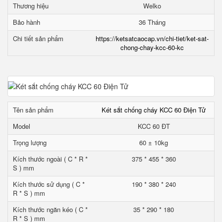
Thương hiệu
Welko
Bảo hành
36 Tháng
Chi tiết sản phẩm
https://ketsatcaocap.vn/chi-tiet/ket-sat-
chong-chay-kcc-60-kc
Tên sản phẩm
Két sắt chống cháy KCC 60 Điện Tử
Model
KCC 60 ĐT
Trọng lượng
60 ± 10kg
Kích thước ngoài ( C * R *
375 * 455 * 360
S ) mm
Kích thước sử dụng ( C *
190 * 380 * 240
R * S ) mm
Kích thước ngăn kéo ( C *
35 * 290 * 180
R * S ) mm