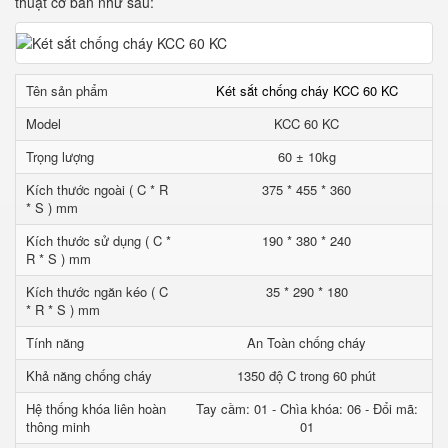
thuật cơ bản như sau:
Tên sản phẩm
Két sắt chống cháy KCC 60 KC
Model
KCC 60 KC
Trọng lượng
60 ± 10kg
Kích thước ngoài ( C * R
375 * 455 * 360
* S ) mm
Kích thước sử dụng ( C *
190 * 380 * 240
R * S ) mm
Kích thước ngăn kéo ( C
35 * 290 * 180
* R * S ) mm
Tính năng
An Toàn chống cháy
Khả năng chống cháy
1350 độ C trong 60 phút
Hệ thống khóa liên hoàn
Tay cầm: 01 - Chìa khóa: 06 - Đổi mã:
thông minh
01