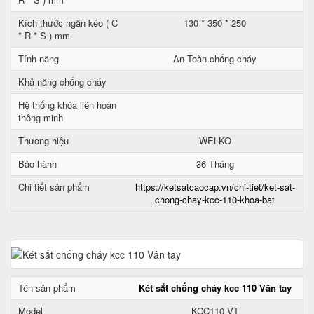
Kích thước ngăn kéo ( C
130 * 350 * 250
* R * S ) mm
Tính năng
An Toàn chống cháy
Khả năng chống cháy
Hệ thống khóa liên hoàn
thông minh
Thương hiệu
WELKO
Bảo hành
36 Tháng
Chi tiết sản phẩm
https://ketsatcaocap.vn/chi-tiet/ket-sat-
chong-chay-kcc-110-khoa-bat
Tên sản phẩm
Két sắt chống cháy kcc 110 Vân tay
Model
KCC110 VT