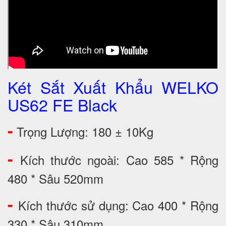
Két Sắt Xuất Khẩu WELKO
US62 FE Black
-
Trọng Lượng: 180 ± 10Kg
-
Kích thước ngoài: Cao 585 * Rộng
480 * Sâu 520mm
-
Kích thước sử dụng: Cao 400 * Rộng
330 * Sâu 310mm