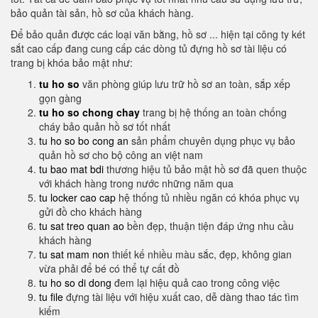
bảo quản tài sản, hồ sơ của khách hàng.
Để bảo quản được các loại văn bằng, hồ sơ ... hiện tại công ty két
sắt cao cấp đang cung cấp các dòng tủ đựng hồ sơ tài liệu có
trang bị khóa bảo mật như:
tu ho so
văn phòng giúp lưu trữ hồ sơ an toàn, sắp xếp
gọn gàng
tu ho so chong chay
trang bị hệ thống an toàn chống
cháy bảo quản hồ sơ tốt nhất
tu ho so bo cong an
sản phẩm chuyên dụng phục vụ bảo
quản hồ sơ cho bộ công an việt nam
tu bao mat bdi
thương hiệu tủ bảo mật hồ sơ đã quen thuộc
với khách hàng trong nước những năm qua
tu locker cao cap
hệ thống tủ nhiều ngăn có khóa phục vụ
gửi đồ cho khách hàng
tu sat treo quan ao
bền đẹp, thuận tiện đáp ứng nhu cầu
khách hàng
tu sat mam non
thiết kế nhiều màu sắc, đẹp, không gian
vừa phải để bé có thể tự cất đồ
tu ho so di dong
đem lại hiệu quả cao trong công việc
tu file
đựng tài liệu với hiệu xuất cao, dễ dàng thao tác tìm
kiếm