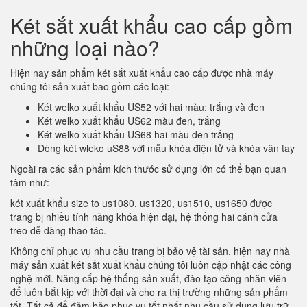
Két sắt xuất khẩu cao cấp gồm
những loại nào?
Hiện nay sản phẩm két sắt xuất khẩu cao cấp được nhà máy
chúng tôi sản xuất bao gồm các loại:
Két welko xuất khẩu US52 với hai màu: trắng và đen
Két welko xuất khẩu US62 màu đen, trắng
Két welko xuất khẩu US68 hai màu đen trắng
Dòng két wleko uS88 với mẫu khóa điện tử và khóa vân tay
Ngoài ra các sản phẩm kích thước sử dụng lớn có thể bạn quan
tâm như:
két xuất khẩu size to us1080, us1320, us1510, us1650 được
trang bị nhiều tính năng khóa hiện đại, hệ thống hai cánh cửa
treo dễ dàng thao tác.
Không chỉ phục vụ nhu cầu trang bị bảo vệ tài sản. hiện nay nhà
máy sản xuất két sắt xuất khẩu chúng tôi luôn cập nhật các công
nghệ mới. Nâng cấp hệ thống sản xuất, đào tạo công nhân viên
để luôn bắt kịp với thời đại và cho ra thị trường những sản phẩm
tốt. Tất cả để đảm bảo phục vụ tốt nhất nhu cầu sử dụng lưu trữ,