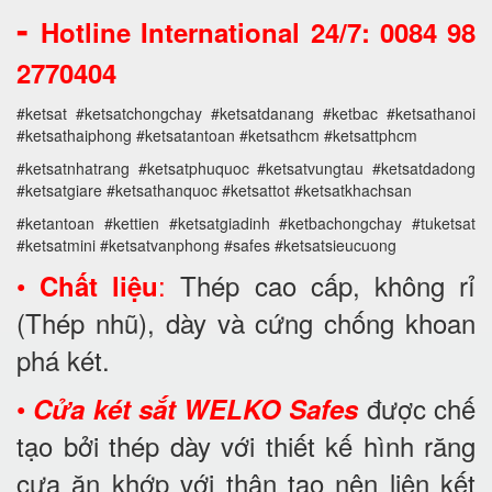
-
Hotline International 24/7: 0084 98
2770404
#ketsat #ketsatchongchay #ketsatdanang #ketbac #ketsathanoi
#ketsathaiphong #ketsatantoan #ketsathcm #ketsattphcm
#ketsatnhatrang #ketsatphuquoc #ketsatvungtau #ketsatdadong
#ketsatgiare #ketsathanquoc #ketsattot #ketsatkhachsan
#ketantoan #kettien #ketsatgiadinh #ketbachongchay #tuketsat
#ketsatmini #ketsatvanphong #safes #ketsatsieucuong
•
:
Thép cao cấp, không rỉ
Chất liệu
(Thép nhũ), dày và cứng chống khoan
phá két.
•
được chế
Cửa két sắt WELKO Safes
tạo bởi thép dày với thiết kế hình răng
cưa ăn khớp với thân tạo nên liên kết