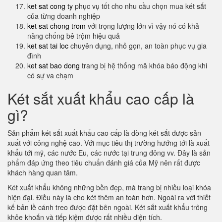
ket sat cong ty
phục vụ tốt cho nhu cầu chọn mua két sắt
của từng doanh nghiệp
ket sat chong trom
với trọng lượng lớn vì vậy nó có khả
năng chống bê trộm hiệu quả
ket sat tai loc
chuyên dụng, nhỏ gọn, an toàn phục vụ gia
đình
ket sat bao dong
trang bị hệ thống mã khóa báo động khi
có sự va chạm
Két sắt xuất khẩu cao cấp là
gì?
Sản phẩm két sắt xuất khẩu cao cấp là dòng két sắt được sản
xuất với công nghệ cao. Với mục tiêu thị trường hướng tới là xuất
khẩu tới mỹ, các nước Eu, các nước tại trung đông vv. Đây là sản
phẩm đáp ứng theo tiêu chuẩn đánh giá của Mỹ nên rất được
khách hàng quan tâm.
Két xuất khẩu không những bền đẹp, mà trang bị nhiều loại khóa
hiện đại. Điều này là cho két thêm an toàn hơn. Ngoài ra với thiết
kế bản lề cánh treo được đặt bên ngoài. Két sắt xuất khẩu trông
khỏe khoắn và tiếp kiệm được rất nhiều diện tích.