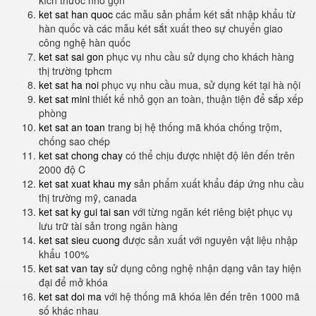
kích thước nhỏ gọn
ket sat han quoc
các mẫu sản phẩm két sắt nhập khẩu từ
hàn quốc và các mẫu két sắt xuất theo sự chuyển giao
công nghệ hàn quốc
ket sat sai gon
phục vụ nhu cầu sử dụng cho khách hàng
thị trường tphcm
ket sat ha noi
phục vụ nhu cầu mua, sử dụng két tại hà nội
ket sat mini
thiết kế nhỏ gọn an toàn, thuận tiện để sắp xếp
phòng
ket sat an toan
trang bị hệ thống mã khóa chống trộm,
chống sao chép
ket sat chong chay
có thể chịu được nhiệt độ lên đến trên
2000 độ C
ket sat xuat khau my
sản phẩm xuất khẩu đáp ứng nhu cầu
thị trường mỹ, canada
ket sat ky gui tai san
với từng ngăn két riêng biệt phục vụ
lưu trữ tài sản trong ngân hàng
ket sat sieu cuong
được sản xuất với nguyên vật liệu nhập
khẩu 100%
ket sat van tay
sử dụng công nghệ nhận dạng vân tay hiện
đại để mở khóa
ket sat doi ma
với hệ thống mã khóa lên đến trên 1000 mã
số khác nhau