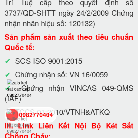
Trí Tuệ cấp theo quyết định số
3737/QĐ-SHTT ngày 24/2/2009 Chứng
nhận nhãn hiệu số: 120132)
Sản phẩm sản xuất theo tiêu chuẩn
Quốc tế:
✔
SGS ISO 9001:2015
✔
Chứng nhận số: VN 16/0059
✔
Chứng nhận VINCAS 049-QMS
(IAF)
✔
TCCS 01:2010/VTNH&ATKQ
0982770404
III. Link Liên Kết Nội Bộ Két Sắt
Chống Cháy:
back