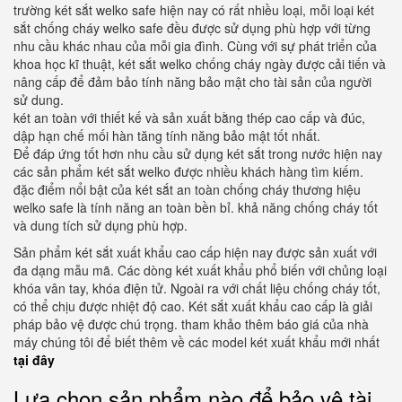
trường két sắt welko safe hiện nay có rất nhiều loại, mỗi loại két
sắt chống cháy welko safe đều được sử dụng phù hợp với từng
nhu cầu khác nhau của mỗi gia đình. Cùng với sự phát triển của
khoa học kĩ thuật, két sắt welko chống cháy ngày được cải tiến và
nâng cấp để đảm bảo tính năng bảo mật cho tài sản của người
sử dung.
két an toàn với thiết kế và sản xuất bằng thép cao cấp và đúc,
dập hạn chế mối hàn tăng tính năng bảo mật tốt nhất.
Để đáp ứng tốt hơn nhu cầu sử dụng két sắt trong nước hiện nay
các sản phẩm két sắt welko được nhiều khách hàng tìm kiếm.
đặc điểm nổi bật của két sắt an toàn chống cháy thương hiệu
welko safe là tính năng an toàn bền bỉ. khả năng chống cháy tốt
và dung tích sử dụng phù hợp.
Sản phẩm két sắt xuất khẩu cao cấp hiện nay được sản xuất với
đa dạng mẫu mã. Các dòng két xuất khẩu phổ biến với chủng loại
khóa vân tay, khóa điện tử. Ngoài ra với chất liệu chống cháy tốt,
có thể chịu được nhiệt độ cao. Két sắt xuất khẩu cao cấp là giải
pháp bảo vệ được chú trọng. tham khảo thêm báo giá của nhà
máy chúng tôi để biết thêm về các model két xuất khẩu mới nhất
tại đây
Lựa chọn sản phẩm nào để bảo vệ tài