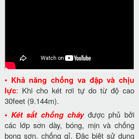
•
Khả năng chống va đập và chịu
:
Khi cho két rơi tự do từ độ cao
lực
30feet
(9.144m).
được phủ bởi
•
Két sắt chống cháy
các lớp sơn dày, bóng, mịn và chống
bong sơn, chống gỉ. Đặc biệt sử dụng