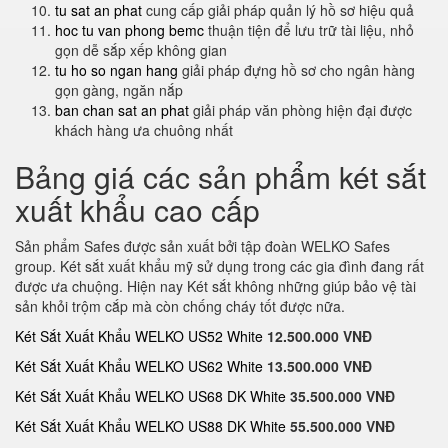
tu sat an phat
cung cấp giải pháp quản lý hồ sơ hiệu quả
hoc tu van phong bemc
thuận tiện để lưu trữ tài liệu, nhỏ
gọn dễ sắp xếp không gian
tu ho so ngan hang
giải pháp đựng hồ sơ cho ngân hàng
gọn gàng, ngăn nắp
ban chan sat an phat
giải pháp văn phòng hiện đại được
khách hàng ưa chuông nhất
Bảng giá các sản phẩm két sắt
xuất khẩu cao cấp
Sản phẩm Safes được sản xuất bởi tập đoàn WELKO Safes
group. Két sắt xuất khẩu mỹ sử dụng trong các gia đình đang rất
được ưa chuộng. Hiện nay Két sắt không những giúp bảo vệ tài
sản khỏi trộm cắp mà còn chống cháy tốt được nữa.
Két Sắt Xuất Khẩu WELKO US52 White
12.500.000 VNĐ
Két Sắt Xuất Khẩu WELKO US62 White
13.500.000 VNĐ
Két Sắt Xuất Khẩu WELKO US68 DK White
35.500.000 VNĐ
Két Sắt Xuất Khẩu WELKO US88 DK White
55.500.000 VNĐ