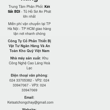
Trung Tâm Phân Phối:
Két
Sắt BDI
- Tủ Hồ Sơ An Phát
lớn nhất
Miễn phí vận chuyển tại TP
Hà Nội - TP HCM giao hàng
tận nơi nhanh chóng
Công Ty Cổ Phần Thiết Bị
Vật Tư Ngân Hàng Và An
Toàn Kho Quỹ Việt Nam
Nhà máy sản xuất
: Khu
Công Nghệ Cao Láng Hoà
Lạc
Điện thoại văn phòng
:
024 33705382 - VP2: 024
33947067 - VP3: 024
33947069
Email
:
Ketsatchongchay@gmail.com
Website
: