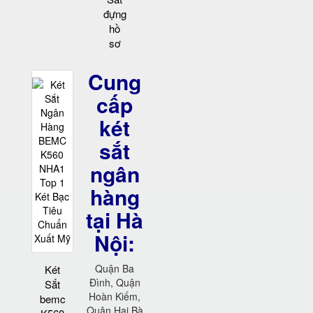
đựng
hồ
sơ
Cung
cấp
két
sắt
ngân
hàng
tại Hà
Nội:
Quận Ba
Két
Đình, Quận
Sắt
Hoàn Kiếm,
bemc
Quận Hai Bà