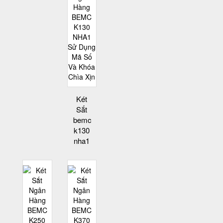
Két
Sắt
bemc
k130
nha1