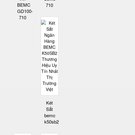
BEMC
710
GD100-
710
Két
Sắt
bemc
k50sb2