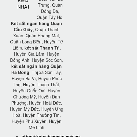
K560
Trưng, Quận
NHA1
Đống Đa,
Quận Tây Hồ,
Két sắt ngân hàng Quận
Cầu Giấy
, Quận Thanh
Xuân, Quận Hoàng Mai,
Quận Long Biên, Huyện Từ
Liêm,
két sắt Thanh Trì
,
Huyện Gia Lâm, Huyện
Đông Anh, Huyện Sóc Sơn,
két sắt ngân hàng Quận
Hà Đông
, Thị xã Sơn Tây,
Huyện Ba Vì, Huyện Phúc
Thọ, Huyện Thạch Thất,
Huyện Quốc Oai, Huyện
Chương Mỹ, Huyện Đan
Phượng, Huyện Hoài Đức,
Huyện Mỹ Đức, Huyện Ứng
Hoà, Huyện Thường Tín,
Huyện Phú Xuyên, Huyện
Mê Linh
https://ketsatcaocap.vn/san-