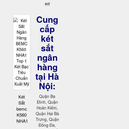
sơ
Cung
cấp
két
sắt
ngân
hàng
tại Hà
Nội:
Quận Ba
Két
Đình, Quận
Sắt
Hoàn Kiếm,
bemc
Quận Hai Bà
K560
Trưng, Quận
NHA1
Đống Đa,