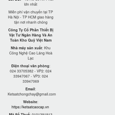
lớn nhất
Miễn phí vận chuyển tại TP
Hà Nội - TP HCM giao hàng
tận nơi nhanh chóng
Công Ty Cổ Phần Thiết Bị
Vật Tư Ngân Hàng Và An
Toàn Kho Quỹ Việt Nam
Nhà máy sản xuất
: Khu
Công Nghệ Cao Láng Hoà
Lạc
Điện thoại văn phòng
:
024 33705382 - VP2: 024
33947067 - VP3: 024
33947069
Email
:
Ketsatchongchay@gmail.com
Website
:
https://ketsatcaocap.vn
Mã Số Thuế
: 0101391913