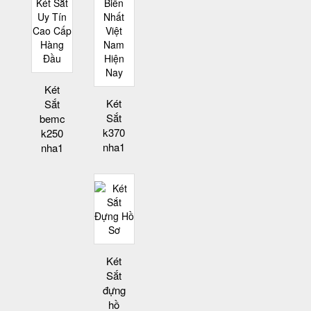
Két
Két
Sắt
Sắt
bemc
k370
k250
nha1
nha1
Két
Sắt
đựng
hồ