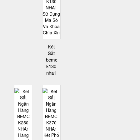
Két
Sắt
bemc
k130
nha1