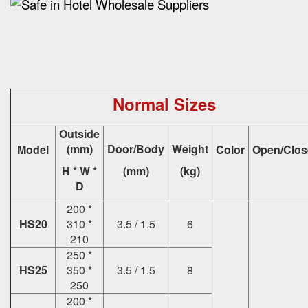
Normal Sizes
Outside
(mm)
Door/Body
Weight
Model
Color
Open/Clos
H * W *
(mm)
(kg)
D
200 *
HS20
310 *
3.5 / 1.5
6
210
250 *
HS25
350 *
3.5 / 1.5
8
250
200 *