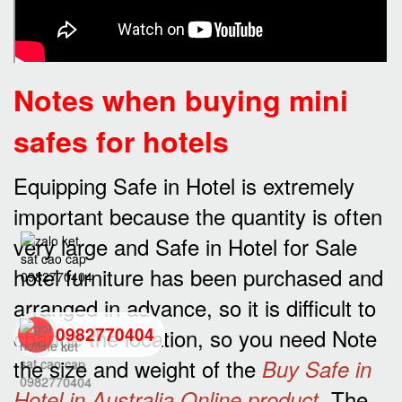
Notes when buying mini
safes for hotels
Equipping Safe in Hotel is extremely
important because the quantity is often
very large and Safe in Hotel for Sale
hotel furniture has been purchased and
arranged in advance, so it is difficult to
change the location, so you need Note
0982770404
the size and weight of the
Buy Safe in
back
. The
Hotel in Australia Online product