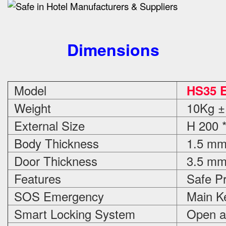
Dimensions
Model
HS35 E
Weight
10Kg ±
External Size
H 200 *
Body Thickness
1.5 m
Door Thickness
3.5 m
Features
Safe Pr
SOS Emergency
Main Ke
Smart Locking System
Open an