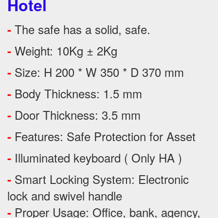
Hotel
The safe has a solid, safe.
-
Weight: 10Kg ± 2Kg
-
Size: H 200 * W 350 * D 370 mm
-
Body Thickness: 1.5 mm
-
Door Thickness: 3.5 mm
-
Features:
Safe Protection
for
Asset
-
Illuminated keyboard ( Only HA )
-
Smart Locking System: Electronic
-
lock and swivel handle
Proper Usage:
Office, bank, agency,
-