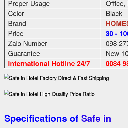
Proper Usage
Office,
Color
Black
Brand
HOME
Price
3
0 - 1
Zalo Number
098 27
Guarantee
New 100
International Hotline 24/7
0084 98
Specifications of
Safe in