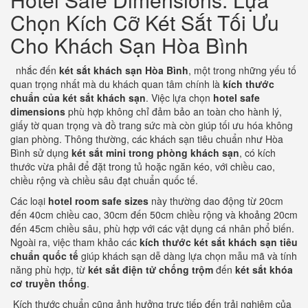
Chọn Kích Cỡ Két Sắt Tối Ưu
Cho Khách Sạn Hòa Bình
nhắc đến
két sắt khách sạn Hòa Bình
, một trong những yếu tố
quan trọng nhất mà du khách quan tâm chính là
kích thước
chuẩn của két sắt khách sạn
. Việc lựa chọn
hotel safe
dimensions
phù hợp không chỉ đảm bảo an toàn cho hành lý,
giấy tờ quan trọng và đồ trang sức mà còn giúp tối ưu hóa không
gian phòng. Thông thường, các khách sạn tiêu chuẩn như Hòa
Bình sử dụng
két sắt mini trong phòng khách sạn
, có kích
thước vừa phải để đặt trong tủ hoặc ngăn kéo, với chiều cao,
chiều rộng và chiều sâu đạt chuẩn quốc tế.
Các loại
hotel room safe sizes
này thường dao động từ 20cm
đến 40cm chiều cao, 30cm đến 50cm chiều rộng và khoảng 20cm
đến 45cm chiều sâu, phù hợp với các vật dụng cá nhân phổ biến.
Ngoài ra, việc tham khảo các
kích thước két sắt khách sạn tiêu
chuẩn quốc tế
giúp khách sạn dễ dàng lựa chọn mẫu mã và tính
năng phù hợp, từ
két sắt điện tử chống trộm
đến
két sắt khóa
cơ truyền thống
.
Kích thước chuẩn cũng ảnh hưởng trực tiếp đến trải nghiệm của