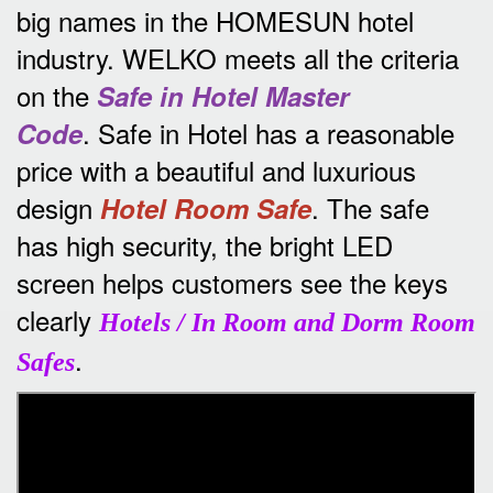
big names in the HOMESUN hotel
industry.
WELKO meets all the criteria
on the
Safe in Hotel Master
.
Safe in Hotel has a reasonable
Code
price with a beautiful and luxurious
design
.
The safe
Hotel Room Safe
has high security, the bright LED
screen helps customers see the keys
clearly
Hotels / In Room and Dorm Room
.
Safes