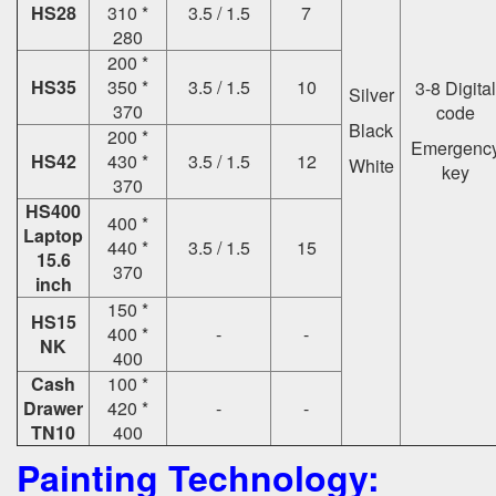
HS28
310 *
3.5 / 1.5
7
280
200 *
HS35
350 *
3.5 / 1.5
10
3-8 Digital
Silver
370
code
Black
200 *
Emergenc
HS42
430 *
3.5 / 1.5
12
White
key
370
HS400
400 *
Laptop
440 *
3.5 / 1.5
15
15.6
370
inch
150 *
HS15
400 *
-
-
NK
400
Cash
100 *
Drawer
420 *
-
-
TN10
400
Painting Technology: