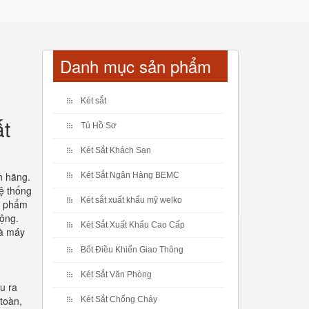
Danh mục sản phẩm
Két sắt
t
Tủ Hồ Sơ
Két Sắt Khách Sạn
h hãng.
Két Sắt Ngân Hàng BEMC
ệ thống
Két sắt xuất khẩu mỹ welko
ản phẩm
động.
Két Sắt Xuất Khẩu Cao Cấp
hà máy
Bốt Điều Khiển Giao Thông
Két Sắt Văn Phòng
u ra
toàn,
Két Sắt Chống Cháy