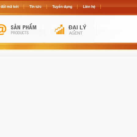
đổi mã két
Tin tức
Tuyển dụng
Liên hệ