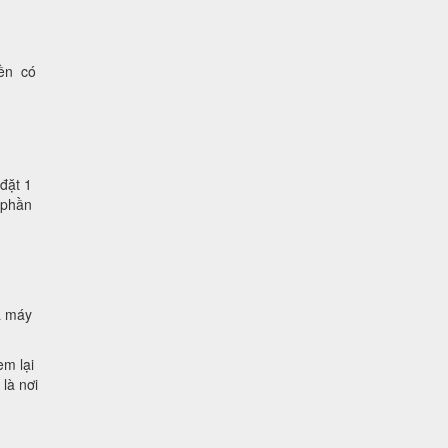
iền có
đặt 1
 phần
à máy
em lại
là nơi