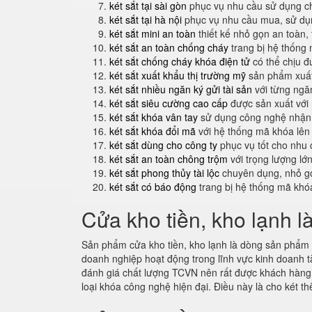
két sắt tại sài gòn
phục vụ nhu cầu sử dụng ch
két sắt tại hà nội
phục vụ nhu cầu mua, sử dụng
két sắt mini an toàn
thiết kế nhỏ gọn an toàn,
két sắt an toàn chống cháy
trang bị hệ thống
két sắt chống cháy khóa điện tử
có thể chịu đ
két sắt xuất khẩu thị trường mỹ
sản phẩm xuất
két sắt nhiều ngăn ký gửi tài sản
với từng ngăn
két sắt siêu cường cao cấp
được sản xuất với
két sắt khóa vân tay
sử dụng công nghệ nhận 
két sắt khóa đổi mã
với hệ thống mã khóa lên
két sắt dùng cho công ty
phục vụ tốt cho nhu 
két sắt an toàn chông trộm
với trọng lượng lớ
két sắt phong thủy tài lộc
chuyên dụng, nhỏ gọ
két sắt có báo động
trang bị hệ thống mã khó
Cửa kho tiền, kho lạnh l
Sản phẩm cửa kho tiền, kho lạnh là dòng sản phẩm m
doanh nghiệp hoạt động trong lĩnh vực kinh doanh t
đánh giá chất lượng TCVN nên rất được khách hàn
loại khóa công nghệ hiện đại. Điều này là cho két 