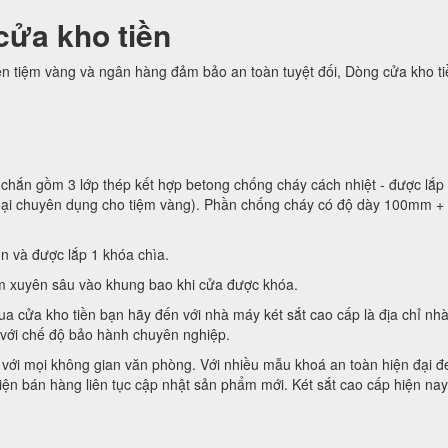
cửa kho tiền
ền tiệm vàng và ngân hàng đảm bảo an toàn tuyệt đối, Dòng cửa kho t
chắn gồm 3 lớp thép kết hợp betong chống cháy cách nhiệt - được lắp 
loại chuyên dụng cho tiệm vàng). Phần chống cháy có độ dày 100mm +
n và được lắp 1 khóa chìa.
m xuyên sâu vào khung bao khi cửa được khóa.
a cửa kho tiền bạn hãy đến với nhà máy két sắt cao cấp là địa chỉ nh
 với chế độ bảo hành chuyên nghiệp.
p với mọi không gian văn phòng. Với nhiều mẫu khoá an toàn hiện đại đ
ện bán hàng liên tục cập nhật sản phẩm mới. Két sắt cao cấp hiện nay 