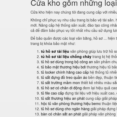
Cửa kho gồm những loạ
Cửa kho hiện nay chúng tôi đang cung cấp với nhiều
Không chỉ phục vụ nhu cầu trang bị bảo vệ tài sản.
mới. Nâng cấp hệ thống sản xuất, đào tạo công nhân 
cả để đảm bảo phục vụ tốt nhất nhu cầu sử dụng lưu
Để bảo quản được các loại văn bằng, hồ sơ ... hiện t
trang bị khóa bảo mật như:
tủ hồ sơ tài liệu
văn phòng giúp lưu trữ hồ s
tủ hồ sơ tài liệu chống cháy
trang bị hệ th
tủ hồ sơ dùng trong bộ công an
sản phẩm chuy
tủ bảo mật thương hiệu bdi
thương hiệu tủ bả
tủ locker chính hãng cao cấp
hệ thống tủ nhi
tủ sắt đựng đồ treo quần áo
bền đẹp, thuận t
tủ sắt trường mầm mon
thiết kế nhiều màu sắ
tủ hồ sơ có chân di động
đem lại hiệu quả cao
tủ file cao cấp
đựng tài liệu với hiệu xuất cao,
tủ sắt thương hiệu an phát
cung cấp giải pháp
hộc tủ văn phòng thương hiệu bemc
thuận tiệ
tủ hồ sơ dùng cho ngân hàng
giải pháp đựng 
bàn có chân sắt an phát
giải pháp văn phòng