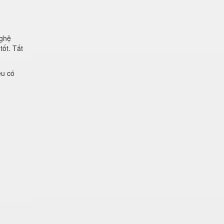
nghệ
tốt. Tất
ệu có