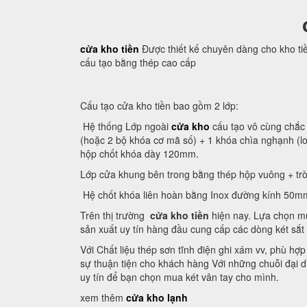
cửa kho tiền
Được thiết kế chuyên dàng cho kho ti
cấu tạo bằng thép cao cấp
Cấu tạo cửa kho tiền bao gồm 2 lớp:
Hệ thống Lớp ngoài
cửa kho
cấu tạo vô cùng chắc 
(hoặc 2 bộ khóa cơ mã số) + 1 khóa chìa nghạnh (
hộp chốt khóa dày 120mm.
Lớp cửa khung bên trong bằng thép hộp vuông + trò
Hệ chốt khóa liên hoàn bằng Inox đường kính 50m
Trên thị trường
cửa kho tiền
hiện nay. Lựa chọn mu
sản xuất uy tín hàng đầu cung cấp các dòng két sắt
Với Chất liệu thép sơn tĩnh điện ghi xám vv, phù hợ
sự thuận tiện cho khách hàng Với những chuỗi đại di
uy tín để bạn chọn mua két vân tay cho mình.
xem thêm
cửa kho lạnh