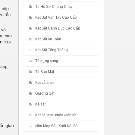
Tủ Hồ Sơ Chống Cháy
g cập
h trắc
Két Sắt Vân Tay Cao Cấp
Két Sắt Cánh Đúc Cao Cấp
ố vô
àn cao
Két Sắt An Toàn
án cửa
Két Sắt Tổng Thống
Tủ đựng súng
hàng
Tủ Bảo Mật
Két sắt mini
Giường Sắt
Kệ sắt
Két sắt mini khóa điện tử
ển giao
Nhà Máy Sản Xuất Két Sắt