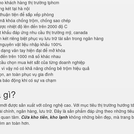
o khách hàng thị trường tphcm
 két tại hà nội
 thuận tiện để sắp xếp phòng
 mã khóa chống trộm, chống sao chép
ược nhiệt độ lên đến trên 2000 độ C
 khẩu đáp ứng nhu cầu thị trường mỹ, canada
 két riêng biệt phục vụ lưu trữ tài sản trong ngân hàng
 nguyên vật liệu nhập khẩu 100%
dạng vân tay hiện đại để mở khóa
 đến trên 1000 mã số khác nhau
cầu chọn mua két sắt của từng doanh nghiệp
n vì vậy nó có khả năng chống bê trộm hiệu quả
n, an toàn phục vụ gia đình
a báo động khi có sự va chạm
à gì?
ới được sản xuất với công nghệ cao. Với mục tiêu thị trường hướng tới
ài chính, ngân hàng, lưu trữ. Đây là sản phẩm đáp ứng theo những tiê
g quan tâm.
Cửa kho tiền, kho lạnh
không những bền đẹp, mà trang b
thêm an toàn hơn.