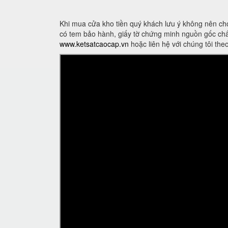
Khi mua cửa kho tiền quý khách lưu ý không nên ch
có tem bảo hành, giấy tờ chứng minh nguồn gốc chấ
www.ketsatcaocap.vn
hoặc liên hệ với chúng tôi th