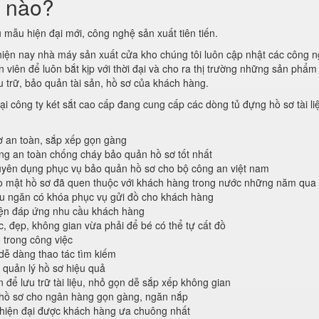
i nào?
 mẫu hiện đại mới, công nghệ sản xuất tiên tiến.
 hiện nay nhà máy sản xuất cửa kho chúng tôi luôn cập nhật các công 
viên để luôn bắt kịp với thời đại và cho ra thị trường những sản phẩm 
 trữ, bảo quản tài sản, hồ sơ của khách hàng.
ại công ty két sắt cao cấp đang cung cấp các dòng tủ đựng hồ sơ tài li
ơ an toàn, sắp xếp gọn gàng
ống an toàn chống cháy bảo quản hồ sơ tốt nhất
ên dụng phục vụ bảo quản hồ sơ cho bộ công an việt nam
o mật hồ sơ đã quen thuộc với khách hàng trong nước những năm qua
ều ngăn có khóa phục vụ gửi đồ cho khách hàng
iện đáp ứng nhu cầu khách hàng
c, đẹp, không gian vừa phải để bé có thể tự cất đồ
 trong công việc
 dễ dàng thao tác tìm kiếm
 quản lý hồ sơ hiệu quả
n để lưu trữ tài liệu, nhỏ gọn dễ sắp xếp không gian
hồ sơ cho ngân hàng gọn gàng, ngăn nắp
 hiện đại được khách hàng ưa chuông nhất