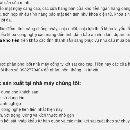
tài sản của mình.
bảo mật ngày càng cao, các cửa hàng bán cửa kho tiền ngân hàng đan
tích hợp nhiều tính năng bảo mật tiên tiến như khóa điện tử, khóa sin
tối đa.
ặc điểm, tính năng chống cháy, chịu nhiệt, chịu lực thì ổ khóa là yếu t
 kiểu khoá công nghệ cao mang đến tính đảm bảo an ninh lớn, độ an to
a kho tiền
trên khắp các tỉnh thành sẵn sàng phục vụ nhu cầu mua b
ược phân phối bởi nhà máy công ty két sắt cao cấp. Hiện nay các cửa 
 tôi theo số 0982770404 để nhận thêm thông tin tư vấn.
sản xuất tại nhà máy chúng tôi:
 dụng cho khách sạn
h sử dụng lớn
anh nghiệp
 công nghệ tiên tiến nhất hiện nay
, với trọng lượng và kích thước nhỏ gọn
 két sắt nhập khẩu từ hàn quốc và các mẫu két sắt xuất theo sự chuy