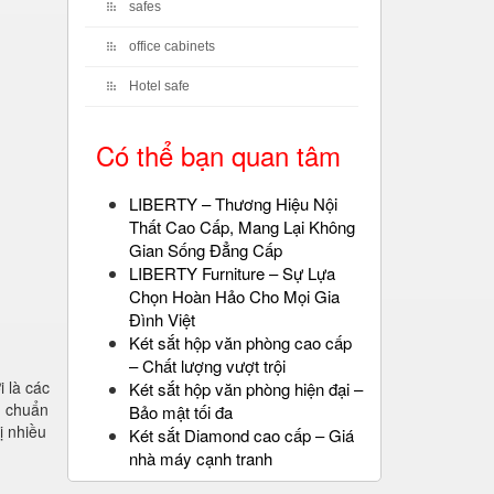
safes
office cabinets
Hotel safe
Có thể bạn quan tâm
LIBERTY – Thương Hiệu Nội
Thất Cao Cấp, Mang Lại Không
Gian Sống Đẳng Cấp
LIBERTY Furniture – Sự Lựa
Chọn Hoàn Hảo Cho Mọi Gia
Đình Việt
Két sắt hộp văn phòng cao cấp
– Chất lượng vượt trội
 là các
Két sắt hộp văn phòng hiện đại –
u chuẩn
Bảo mật tối đa
ị nhiều
Két sắt Diamond cao cấp – Giá
nhà máy cạnh tranh