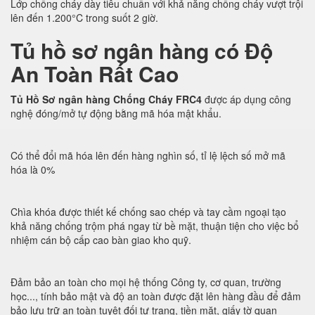
Lớp chống cháy dày tiêu chuẩn với khả năng chống cháy vượt trội
lên đến 1.200°C trong suốt 2 giờ.
Tủ hồ sơ ngân hàng có Độ
An Toàn Rất Cao
Tủ Hồ Sơ ngân hàng Chống Cháy FRC4
được áp dụng công
nghệ đóng/mở tự động bằng mã hóa mật khẩu.
Có thể đổi mã hóa lên đến hàng nghìn số, tỉ lệ lệch số mở mã
hóa là 0%
Chìa khóa được thiết kế chống sao chép và tay cầm ngoại tạo
khả năng chống trộm phá ngay từ bề mặt, thuận tiện cho việc bổ
nhiệm cán bộ cấp cao bàn giao kho quỹ.
Đảm bảo an toàn cho mọi hệ thống Công ty, cơ quan, trường
học..., tính bảo mật và độ an toàn được đặt lên hàng đầu để đảm
bảo lưu trữ an toàn tuyệt đối tư trang, tiền mặt, giấy tờ quan