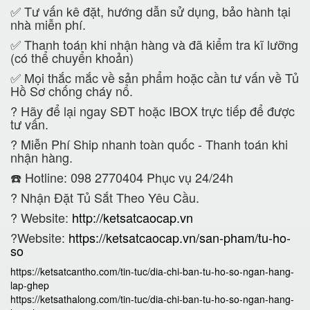
✅ Tư vấn kê đặt, hướng dẫn sử dụng, bảo hành tại
nhà miễn phí.
✅ Thanh toán khi nhận hàng và đã kiểm tra kĩ lưỡng
(có thể chuyển khoản)
✅ Mọi thắc mắc về sản phẩm hoặc cần tư vấn về Tủ
Hồ Sơ chống cháy nổ.
?
Hãy để lại ngay SĐT hoặc IBOX trực tiếp để được
tư vấn.
?
Miễn Phí Ship nhanh toàn quốc - Thanh toán khi
nhận hàng.
☎️ Hotline: 098 2770404 Phục vụ 24/24h
?
Nhận Đặt Tủ Sắt Theo Yêu Cầu.
? Website:
http://ketsatcaocap.vn
?Website:
https://ketsatcaocap.vn/san-pham/tu-ho-
so
https://ketsatcantho.com/tin-tuc/dia-chi-ban-tu-ho-so-ngan-hang-
lap-ghep
https://ketsathalong.com/tin-tuc/dia-chi-ban-tu-ho-so-ngan-hang-