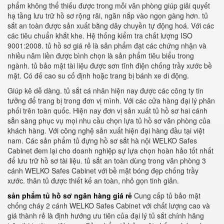
phẩm không thể thiếu được trong mỗi văn phòng giúp giải quyết
hạ tầng lưu trữ hồ sơ rộng rãi, ngăn nắp vào ngọn gàng hơn. tủ
sắt an toàn được sản xuất bằng dây chuyền tự động hoá. Với các
các tiêu chuẩn khắt khe. Hệ thống kiểm tra chất lượng ISO
9001:2008. tủ hồ sơ giá rẻ là sản phẩm đạt các chứng nhận và
nhiều năm liền được bình chọn là sản phẩm tiêu biểu trong
ngành. tủ bảo mật tài liệu được sơn tĩnh điện chống trầy xước bề
mặt. Có đế cao su cố định hoặc trang bị bánh xe di động.
Giúp kê dễ dàng. tủ sắt cá nhân hiện nay được các công ty tin
tưởng để trang bị trong đơn vị mình. Với các cửa hàng đại lý phân
phối trên toàn quốc. Hiện nay đơn vị sản xuất tủ hồ sơ hai cánh
sẵn sàng phục vụ mọi nhu cầu chọn lựa tủ hồ sơ văn phòng của
khách hàng. Với công nghệ sản xuất hiện đại hàng đầu tại việt
nam. Các sản phẩm tủ đựng hồ sơ sắt hà nội WELKO Safes
Cabinet đem lại cho doanh nghiệp sự lựa chọn hoàn hảo tốt nhất
để lưu trữ hồ sơ tài liệu. tủ sắt an toàn dùng trong văn phòng 3
cánh WELKO Safes Cabinet với bề mặt bóng đẹp chống trầy
xước. thân tủ được thiết kế an toàn, nhỏ gọn tinh giản.
sản phẩm tủ hồ sơ ngân hàng giá rẻ
Cung cấp tủ bảo mật
chống cháy 2 cánh WELKO Safes Cabinet với chất lượng cao và
giá thành rẻ là định hướng ưu tiên của đại lý tủ sắt chính hãng