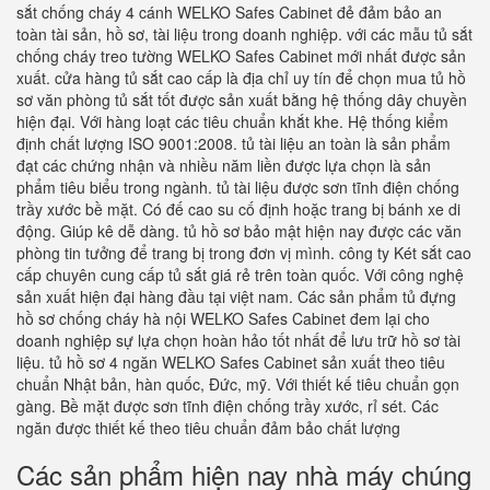
sắt chống cháy 4 cánh WELKO Safes Cabinet đẻ đảm bảo an
toàn tài sản, hồ sơ, tài liệu trong doanh nghiệp. với các mẫu tủ sắt
chống cháy treo tường WELKO Safes Cabinet mới nhất được sản
xuất. cửa hàng tủ sắt cao cấp là địa chỉ uy tín để chọn mua tủ hồ
sơ văn phòng tủ sắt tốt được sản xuất bằng hệ thống dây chuyền
hiện đại. Với hàng loạt các tiêu chuẩn khắt khe. Hệ thống kiểm
định chất lượng ISO 9001:2008. tủ tài liệu an toàn là sản phẩm
đạt các chứng nhận và nhiều năm liền được lựa chọn là sản
phẩm tiêu biểu trong ngành. tủ tài liệu được sơn tĩnh điện chống
trầy xước bề mặt. Có đế cao su cố định hoặc trang bị bánh xe di
động. Giúp kê dễ dàng. tủ hồ sơ bảo mật hiện nay được các văn
phòng tin tưởng để trang bị trong đơn vị mình. công ty Két sắt cao
cấp chuyên cung cấp tủ sắt giá rẻ trên toàn quốc. Với công nghệ
sản xuất hiện đại hàng đầu tại việt nam. Các sản phẩm tủ đựng
hồ sơ chống cháy hà nội WELKO Safes Cabinet đem lại cho
doanh nghiệp sự lựa chọn hoàn hảo tốt nhất để lưu trữ hồ sơ tài
liệu. tủ hồ sơ 4 ngăn WELKO Safes Cabinet sản xuất theo tiêu
chuẩn Nhật bản, hàn quốc, Đức, mỹ. Với thiết kế tiêu chuẩn gọn
gàng. Bề mặt được sơn tĩnh điện chống trầy xước, rỉ sét. Các
ngăn được thiết kế theo tiêu chuẩn đảm bảo chất lượng
Các sản phẩm hiện nay nhà máy chúng