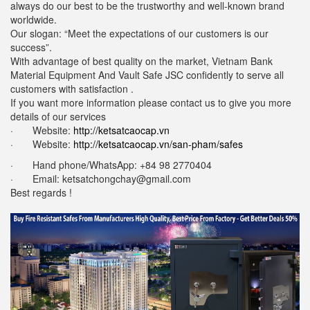
always do our best to be the trustworthy and well-known brand
worldwide.
Our slogan: “Meet the expectations of our customers is our
success”.
With advantage of best quality on the market, Vietnam Bank
Material Equipment And Vault Safe JSC confidently to serve all
customers with satisfaction .
If you want more information please contact us to give you more
details of our services
· Website:
http://ketsatcaocap.vn
· Website:
http://ketsatcaocap.vn/san-pham/safes
· Hand phone/WhatsApp: ‪+84 98 2770404
· Email:
ketsatchongchay@gmail.com
Best regards !