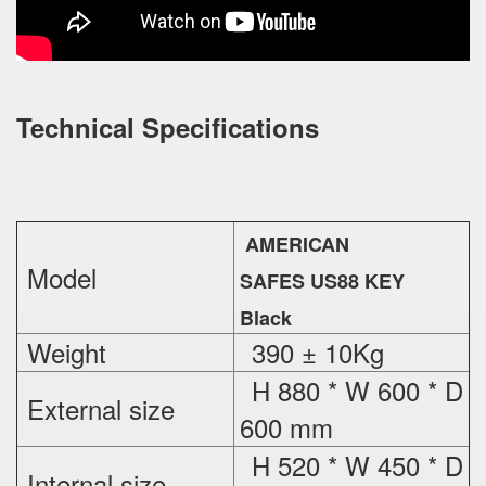
Technical Specifications
AMERICAN
Model
SAFES US88 KEY
Black
Weight
390 ± 10Kg
H 880 * W 600 * D
External
size
600 mm
H 520 * W 450 * D
Internal size