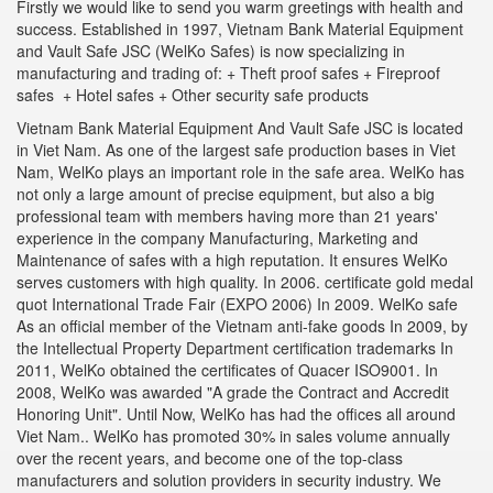
Firstly we would like to send you warm greetings with health and
success. Established in 1997, Vietnam Bank Material Equipment
and Vault Safe JSC (WelKo Safes) is now specializing in
manufacturing and trading of: + Theft proof safes + Fireproof
safes + Hotel safes + Other security safe products
Vietnam Bank Material Equipment And Vault Safe JSC is located
in Viet Nam. As one of the largest safe production bases in Viet
Nam, WelKo plays an important role in the safe area. WelKo has
not only a large amount of precise equipment, but also a big
professional team with members having more than 21 years'
experience in the company Manufacturing, Marketing and
Maintenance of safes with a high reputation. It ensures WelKo
serves customers with high quality. In 2006. certificate gold medal
quot International Trade Fair (EXPO 2006) In 2009. WelKo safe
As an official member of the Vietnam anti-fake goods In 2009, by
the Intellectual Property Department certification trademarks In
2011, WelKo obtained the certificates of Quacer ISO9001. In
2008, WelKo was awarded "A grade the Contract and Accredit
Honoring Unit". Until Now, WelKo has had the offices all around
Viet Nam.. WelKo has promoted 30% in sales volume annually
over the recent years, and become one of the top-class
manufacturers and solution providers in security industry. We