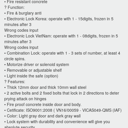
• Fire resistant concrete
? Function:
• Fire & burglary anti
• Electronic Lock Korea: operate with 1 - 15digits, frozen in 5
minutes after 3
Wrong codes input
• Electronic Lock VietNam: operate with 1 - 08digits, frozen in 5
minutes after 3
Wrong codes input
• Combination Lock: operate with 1 - 3 sets of number, at least 4
circle spins.
• Motorize driver or solenoid system
• Removable or adjustable shelf
• Light inside the safe (option)
? Features:
• Thick 12mm door and thick 10mm wall steel
• 2 active bolts and 2 fixed bolts that lock in 2 directions to deter
prying attack on hinges
• Fire proof concrete inside door and body.
• Cetificate: ISO9001:2008 ( VN16/00059 - VICAS049-QMS (IAF)
• Color: Light gray door and dark gray wall
• Lock system with durability and convenience will give you
absolute security.