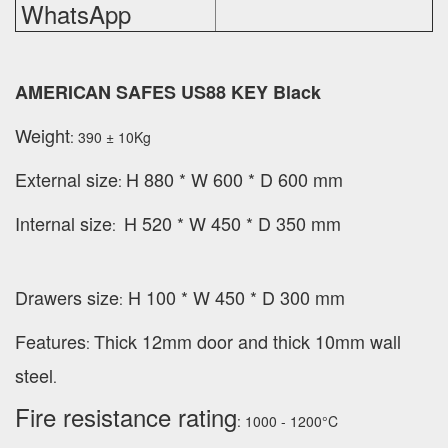
WhatsApp
AMERICAN SAFES US88 KEY Black
Weight
: 390 ± 10Kg
External
size
H 880 * W 600 * D 600 mm
:
Internal size
H 520 * W 450 * D 350 mm
:
Drawers size
H 100 * W 450 * D 300 mm
:
Features
Thick 12mm door and thick 10mm wall
:
steel
.
Fire resistance rating
: 1000 - 1200°C