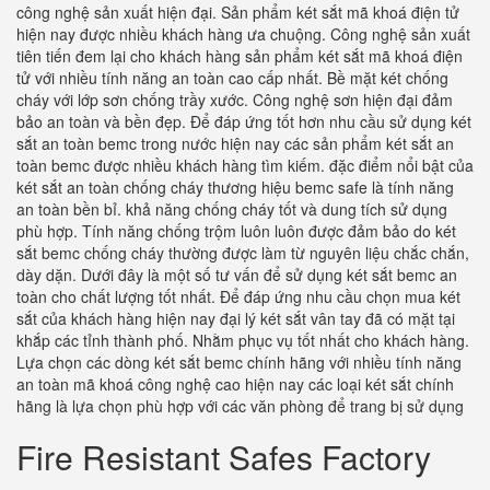
công nghệ sản xuất hiện đại. Sản phẩm két sắt mã khoá điện tử
hiện nay được nhiều khách hàng ưa chuộng. Công nghệ sản xuất
tiên tiến đem lại cho khách hàng sản phẩm két sắt mã khoá điện
tử với nhiều tính năng an toàn cao cấp nhất. Bề mặt két chống
cháy với lớp sơn chống trầy xước. Công nghệ sơn hiện đại đảm
bảo an toàn và bền đẹp. Để đáp ứng tốt hơn nhu cầu sử dụng két
sắt an toàn bemc trong nước hiện nay các sản phẩm két sắt an
toàn bemc được nhiều khách hàng tìm kiếm. đặc điểm nổi bật của
két sắt an toàn chống cháy thương hiệu bemc safe là tính năng
an toàn bền bỉ. khả năng chống cháy tốt và dung tích sử dụng
phù hợp. Tính năng chống trộm luôn luôn được đảm bảo do két
sắt bemc chống cháy thường được làm từ nguyên liệu chắc chắn,
dày dặn. Dưới đây là một số tư vấn để sử dụng két sắt bemc an
toàn cho chất lượng tốt nhất. Để đáp ứng nhu cầu chọn mua két
sắt của khách hàng hiện nay đại lý két sắt vân tay đã có mặt tại
khắp các tỉnh thành phố. Nhằm phục vụ tốt nhất cho khách hàng.
Lựa chọn các dòng két sắt bemc chính hãng với nhiều tính năng
an toàn mã khoá công nghệ cao hiện nay các loại két sắt chính
hãng là lựa chọn phù hợp với các văn phòng để trang bị sử dụng
Fire Resistant Safes Factory