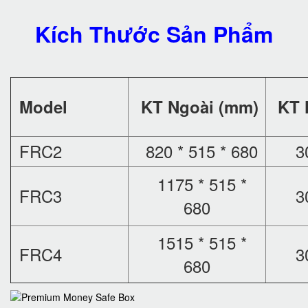
Kích Thước Sản Phẩm
Model
KT Ngoài (mm)
KT 
FRC2
820 * 515 * 680
3
1175 * 515 *
FRC3
3
680
1515 * 515 *
FRC4
3
680