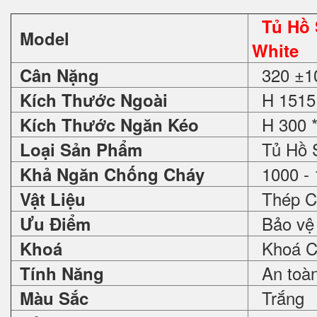
Tủ Hồ
Model
White
320 ±1
Cân Nặng
H 1515 
Kích Thước Ngoài
H 300 *
Kích Thước Ngăn Kéo
Tủ Hồ 
Loại Sản Phẩm
1000 - 
Khả Ngăn Chống Cháy
Thép C
Vật Liệu
Bảo vệ 
Ưu Điểm
Khoá Ch
Khoá
An toàn 
Tính Năng
Trắng
Màu Sắc