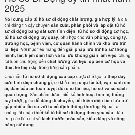
2025
Nơi cung cấp tủ hồ sơ di động chất lượng, giá hợp lý
là địa
chỉ đáng tin cậy chuyên
sản xuất, phân phối và lắp đặt tủ hồ
sơ di động bằng sắt sơn tĩnh điện
,
tủ hồ sơ di động cơ học
,
tủ hồ sơ di động tay quay
, phù hợp cho
văn phòng, công ty,
trường học, bệnh viện, cơ quan hành chính và kho lưu trữ
tài liệu
. Với mục tiêu mang đến
giải pháp lưu trữ hồ sơ thông
minh, tiết kiệm diện tích và tối ưu không gian làm việc
, chúng
tôi luôn chú trọng đến
chất lượng vật liệu, độ bền cơ học và
thiết kế hiện đại
trong từng sản phẩm.
Các mẫu
tủ hồ sơ di động cao cấp
được chế tạo từ
thép dày
sơn tĩnh điện chống gỉ
, có khả năng
chịu tải tốt, vận hành êm
ái, đảm bảo an toàn tuyệt đối cho tài liệu, hồ sơ và sổ sách
quan trọng
. Sản phẩm được thiết kế
linh hoạt trên hệ thống
ray trượt
, giúp
dễ dàng di chuyển, tiết kiệm diện tích lưu trữ
gấp nhiều lần so với tủ cố định thông thường
. Ngoài ra,
chúng tôi nhận
thiết kế tủ hồ sơ di động theo yêu cầu
, đáp
ứng các tiêu chí về
kích thước, màu sắc, kiểu dáng và công
năng sử dụng
.