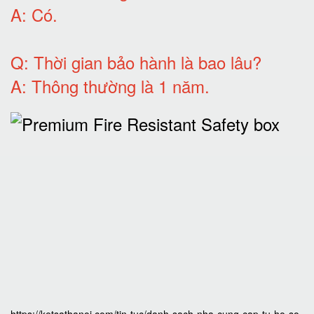
A:
Có
.
Q: T
hời gian bảo hành
là bao lâu?
A: Thông thường là 1 năm
.