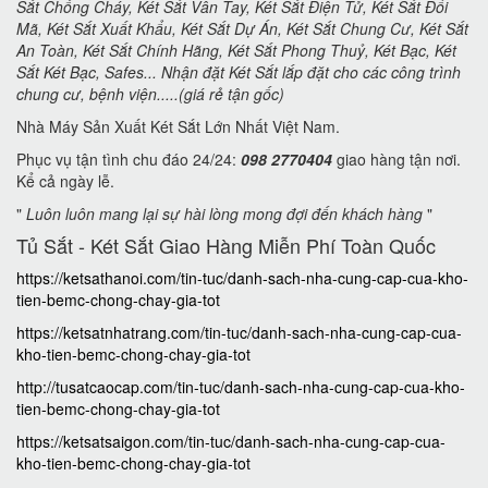
Sắt Chống Cháy, Két Sắt Vân Tay, Két Sắt Điện Tử, Két Sắt Đổi
Mã, Két Sắt Xuất Khẩu, Két Sắt Dự Án, Két Sắt Chung Cư, Két Sắt
An Toàn, Két Sắt Chính Hãng, Két Sắt Phong Thuỷ, Két Bạc, Két
Sắt Két Bạc, Safes... Nhận đặt Két Sắt lắp đặt cho các công trình
chung cư, bệnh viện.....(giá rẻ tận gốc)
Nhà Máy Sản Xuất Két Sắt Lớn Nhất Việt Nam.
Phục vụ tận tình chu đáo 24/24:
098 2770404
giao hàng tận nơi.
Kể cả ngày lễ.
"
Luôn luôn mang lại sự hài lòng mong đợi đến khách hàng
"
Tủ Sắt - Két Sắt Giao Hàng Miễn Phí Toàn Quốc
https://ketsathanoi.com/tin-tuc/danh-sach-nha-cung-cap-cua-kho-
tien-bemc-chong-chay-gia-tot
https://ketsatnhatrang.com/tin-tuc/danh-sach-nha-cung-cap-cua-
kho-tien-bemc-chong-chay-gia-tot
http://tusatcaocap.com/tin-tuc/danh-sach-nha-cung-cap-cua-kho-
tien-bemc-chong-chay-gia-tot
https://ketsatsaigon.com/tin-tuc/danh-sach-nha-cung-cap-cua-
kho-tien-bemc-chong-chay-gia-tot