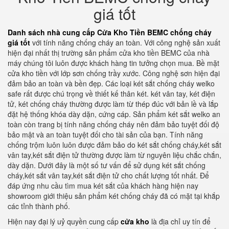
giá tốt
Danh sách nhà cung cấp Cửa Kho Tiền BEMC chống cháy
giá tốt
với tính năng chống cháy an toàn. Với công nghệ sản xuất
hiện đại nhất thị trường sản phẩm cửa kho tiền BEMC của nhà
máy chúng tôi luôn được khách hàng tin tưởng chọn mua. Bề mặt
cửa kho tiền với lớp sơn chống trầy xước. Công nghệ sơn hiện đại
đảm bảo an toàn và bền đẹp. Các loại két sắt chống cháy welko
safe rất được chú trọng về thiết kế thân két. két vân tay, két điện
tử, két chống cháy thường được làm từ thép đúc với bản lề và lắp
đặt hệ thống khóa dày dặn, cứng cáp. Sản phẩm két sắt welko an
toàn còn trang bị tính năng chống cháy nên đảm bảo tuyệt đối độ
bảo mật và an toàn tuyệt đối cho tài sản của bạn. Tính năng
chống trộm luôn luôn được đảm bảo do két sắt chống cháy,két sắt
vân tay,két sắt điện tử thường được làm từ nguyên liệu chắc chắn,
dày dặn. Dưới đây là một số tư vấn để sử dụng két sắt chống
cháy,két sắt vân tay,két sắt điện tử cho chất lượng tốt nhất. Để
đáp ứng nhu cầu tìm mua két sắt của khách hàng hiện nay
showroom giới thiệu sản phẩm két chống cháy đã có mặt tại khắp
các tỉnh thành phố.
Hiện nay đại lý uỷ quyền cung cấp
cửa kho
là địa chỉ uy tín để