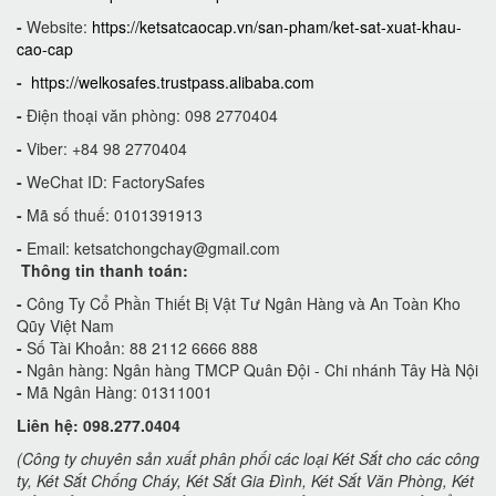
-
Website:
https://ketsatcaocap.vn/san-pham/ket-sat-xuat-khau-
cao-cap
-
https://welkosafes.trustpass.alibaba.com
-
Điện thoại văn phòng: 098 2770404
-
Viber: +84 98 2770404
-
WeChat ID: FactorySafes
-
Mã số thuế: 0101391913
-
Email:
ketsatchongchay@gmail.com
Thông tin thanh toán:
-
Công Ty Cổ Phần Thiết Bị Vật Tư Ngân Hàng và An Toàn Kho
Qũy Việt Nam
-
Số Tài Khoản: 88 2112 6666 888
-
Ngân hàng: Ngân hàng TMCP Quân Đội - Chi nhánh Tây Hà Nội
-
Mã Ngân Hàng: 01311001
Liên hệ: 098.277.0404
(Công ty chuyên sản xuất phân phối các loại Két Sắt cho các công
ty, Két Sắt Chống Cháy, Két Sắt Gia Đình, Két Sắt Văn Phòng, Két