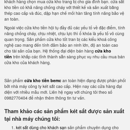
khách hàng chọn mua cửa kho trang bị cho gia đình bạn. cửa sắt
kho tiền có khả năng chống cháy với thiết kế và sản xuất bằng
thép cao cấp và đúc, dập hạn chế mối hàn tăng tính năng bảo vệ
an toàn.
Ngoài việc cửa kho tiền hội tụ đầy đủ các yếu tố về đặc điểm, tính
năng chống cháy, chịu nhiệt, chịu lực thì ổ khóa là yếu tố vô cùng
quan trọng. Sản phẩm cửa kho tốt tran bị các kiểu khoá công
nghệ cao mang đến tính đảm bảo an ninh lớn, độ an toàn cao
cho tài sản của bạn. Hệ thống đại diện bán hàng
cửa kho
tiền
trên khắp các tỉnh thành sẵn sàng phục vụ nhu cầu mua bán
cửa kho của khách hàng.
Sản phẩm
cửa kho tiền bemc
an toàn hiện đạng được phân phối
bởi nhà máy công ty két sắt cao cấp. Hiện nay các cửa hàng đại
diện với nhiều mẫu mới. Liên hệ ngay với chúng tôi theo số
0982770404 để nhận thêm thông tin tư vấn.
Tham khảo các sản phẩm két sắt được sản xuất
tại nhà máy chúng tôi:
két sắt dùng cho khách sạn
sản phẩm chuyên dụng cho