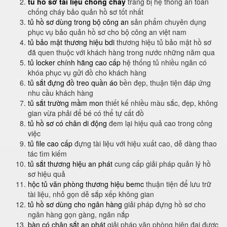
tủ hồ sơ tài liệu chống cháy
trang bị hệ thống an toàn
chống cháy bảo quản hồ sơ tốt nhất
tủ hồ sơ dùng trong bộ công an
sản phẩm chuyên dụng
phục vụ bảo quản hồ sơ cho bộ công an việt nam
tủ bảo mật thương hiệu bdi
thương hiệu tủ bảo mật hồ sơ
đã quen thuộc với khách hàng trong nước những năm qua
tủ locker chính hãng cao cấp
hệ thống tủ nhiều ngăn có
khóa phục vụ gửi đồ cho khách hàng
tủ sắt đựng đồ treo quần áo
bền đẹp, thuận tiện đáp ứng
nhu cầu khách hàng
tủ sắt trường mầm mon
thiết kế nhiều màu sắc, đẹp, không
gian vừa phải để bé có thể tự cất đồ
tủ hồ sơ có chân di động
đem lại hiệu quả cao trong công
việc
tủ file cao cấp
đựng tài liệu với hiệu xuất cao, dễ dàng thao
tác tìm kiếm
tủ sắt thương hiệu an phát
cung cấp giải pháp quản lý hồ
sơ hiệu quả
hộc tủ văn phòng thương hiệu bemc
thuận tiện để lưu trữ
tài liệu, nhỏ gọn dễ sắp xếp không gian
tủ hồ sơ dùng cho ngân hàng
giải pháp đựng hồ sơ cho
ngân hàng gọn gàng, ngăn nắp
bàn có chân sắt an phát
giải pháp văn phòng hiện đại được