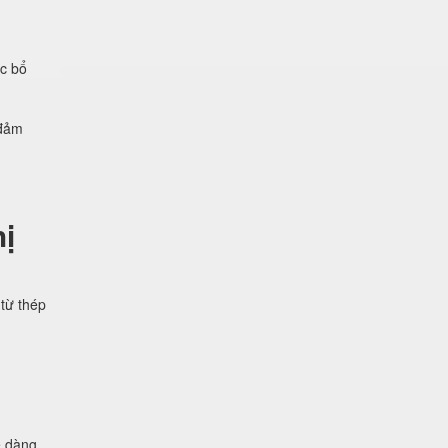
ệc bổ
 đảm
ị
từ thép
ễ dàng