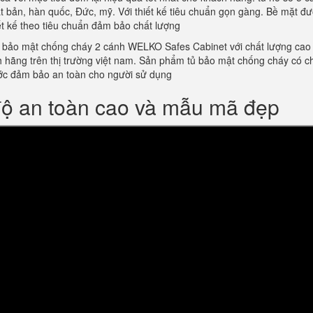
 bản, hàn quốc, Đức, mỹ. Với thiết kế tiêu chuẩn gọn gàng. Bề mặt đ
iết kế theo tiêu chuẩn đảm bảo chất lượng
 bảo mật chống cháy 2 cánh WELKO Safes Cabinet với chất lượng cao 
ính hãng trên thị trường việt nam. Sản phẩm tủ bảo mật chống cháy có c
ớc đảm bảo an toàn cho người sử dụng
độ an toàn cao và mẫu mã đẹp