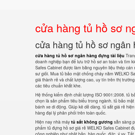
cửa hàng tủ hồ sơ ng
cửa hàng tủ hồ sơ ngân 
cửa hàng tủ hồ sơ ngân hàng đựng tài liệu
Trang
doanh nghiệp bạn để lưu trữ hồ sơ an toàn và tìm
Safes Cabinet được làm bằng nguyên liệu thép cán n
sư giỏi. Mua tủ bảo mật chống cháy nằm WELKO Safe
giá thành rẻ và chất lượng cao, uy tín trên thị trư
các tiêu chuẩn khắt khe.
Hệ thống kiểm định chất lượng ISO 9001:2008. tủ b
chọn là sản phẩm tiêu biểu trong ngành. tủ bảo mật
bánh xe di động. Giúp kê dễ dàng. tủ sắt giá rẻ hiệ
hàng đại lý phân phối trên toàn quốc.
Hiện nay nhà máy
tủ sắt không gương
sẵn sàng p
phẩm tủ đựng hồ sơ giá rẻ WELKO Safes Cabinet được
công nghiệp như nhật bản, hàn quốc, đức, ý vv. Tất 