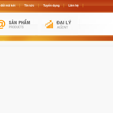
đổi mã két
Tin tức
Tuyển dụng
Liên hệ