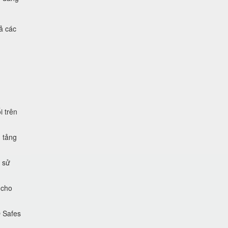
ả các
i trên
 tảng
 sử
 cho
O Safes