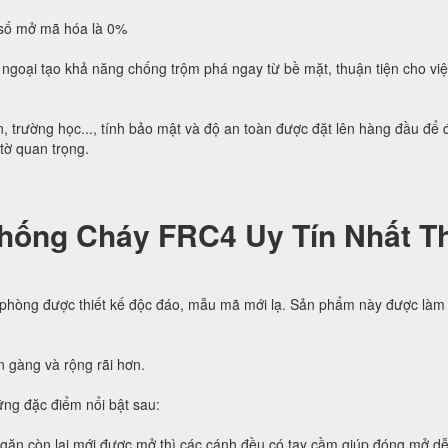
h số mở mã hóa là 0%
ngoại tạo khả năng chống trộm phá ngay từ bề mặt, thuận tiện cho vi
, trường học..., tính bảo mật và độ an toàn được đặt lên hàng đầu để
 tờ quan trọng.
hống Cháy FRC4 Uy Tín Nhất Th
 phòng được thiết kế độc đáo, mẫu mã mới lạ. Sản phẩm này được làm 
n gàng và rộng rãi hơn.
ng đặc điểm nổi bật sau:
ngăn còn lại mới được mở thì các cánh đều có tay cầm giúp đóng mở d