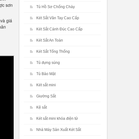
ược sơn
Tủ Hồ Sơ Chống Cháy
Két Sắt Vân Tay Cao Cấp
và giá
hân
Két Sắt Cánh Đúc Cao Cấp
Két Sắt An Toàn
Két Sắt Tổng Thống
Tủ đựng súng
Tủ Bảo Mật
Két sắt mini
Giường Sắt
Kệ sắt
Két sắt mini khóa điện tử
Nhà Máy Sản Xuất Két Sắt