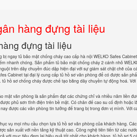
ân hàng đựng tài liệu
hàng đựng tài liệu
 bị ngay tủ bảo mật chống cháy cao cấp hà nội WELKO Safes Cabinet
 kiếm nhanh chóng. Sản phẩm tủ bảo mật chống cháy 2 cánh nhỏ WEL
guội trên dây chuyền đúc dập hiện đại với sự giám sát chặt chẽ của c
s Cabinet tại đại lý cung cấp tủ hồ sơ văn phòng để có được sản ph
ờng. tủ hồ sơ chống cháy được chế tạo bằng dây chuyền tự động hoá. Vớ
ảo mật văn phòng là sản phẩm đạt các chứng chỉ và nhiều năm liền đư
 được phủ sơn tĩnh điện trên bề mặt. Có chân đế cao su cố định hoặc l
n nay được các văn phòng tin tưởng để trang bị trong đơn vị mình. Với 
hục vụ mọi nhu cầu chọn lựa tủ hồ sơ văn phòng của khách hàng. Các
 sản xuất với nền tảng kỹ thuật cao. Công nghệ tiên tiến từ các nước
cả với mục tiêu đem lại hiệu quả tốt nhất cho khách hàng. tủ hồ sơ 5 c