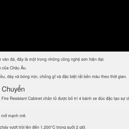
vân đá, đây là một trong những công nghệ sơn hiện đại.
ẩn của Châu Âu.
u, dày và bóng mịn, chống gỉ và đặc biệt rất bền màu theo thời gian.
i Chuyển
re Resistant Cabinet chân tủ được bố trí 4 bánh xe đúc đặc tạo sự 
g mở mạnh mẽ.
háy vượt trội lên đến 1.200°C trong suốt 2 giờ.