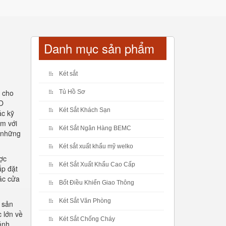
Danh mục sản phẩm
Két sắt
 cho
Tủ Hồ Sơ
KO
Két Sắt Khách Sạn
ác kỹ
ẩm với
Két Sắt Ngân Hàng BEMC
i những
Két sắt xuất khẩu mỹ welko
ợc
Két Sắt Xuất Khẩu Cao Cấp
ắp đặt
các cửa
Bốt Điều Khiển Giao Thông
Két Sắt Văn Phòng
 sản
 lớn về
Két Sắt Chống Cháy
ánh