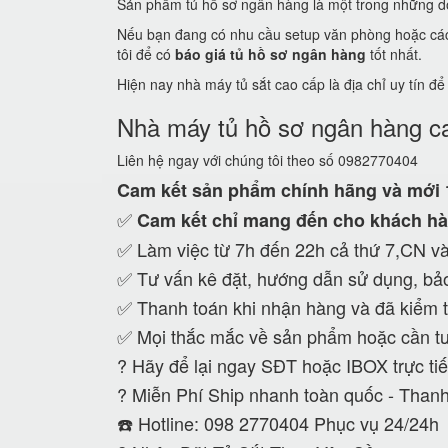
Sản phẩm tủ hồ sơ ngân hàng là một trong những dò
Nếu bạn đang có nhu cầu setup văn phòng hoặc các c
tôi để có
báo giá tủ hồ sơ ngân hàng
tốt nhất.
Hiện nay nhà máy tủ sắt cao cấp là địa chỉ uy tín đ
Nhà máy tủ hồ sơ ngân hàng c
Liên hệ ngay với chúng tôi theo số 0982770404
Cam kết
sản phẩm chính hãng và mới
✅
Cam kết
chỉ mang đến cho khách hà
✅ Làm việc từ 7h đến 22h cả thứ 7,CN và
✅ Tư vấn kê đặt, hướng dẫn sử dụng, bảo
✅ Thanh toán khi nhận hàng và đã kiểm t
✅ Mọi thắc mắc về sản phẩm hoặc cần tư
?
Hãy để lại ngay SĐT hoặc IBOX trực tiế
?
Miễn Phí Ship nhanh toàn quốc - Thanh
☎️ Hotline: 098 2770404 Phục vụ 24/24h