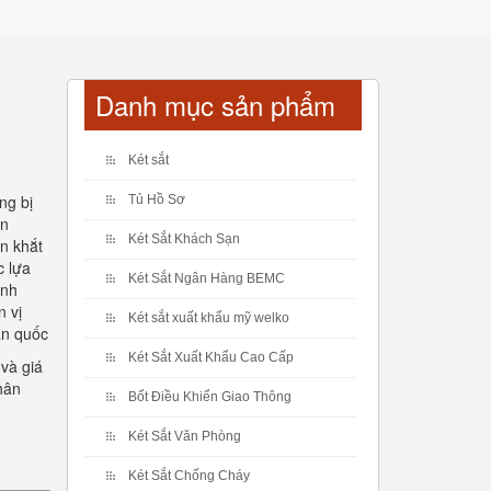
Danh mục sản phẩm
Két sắt
ng bị
Tủ Hồ Sơ
ăn
Két Sắt Khách Sạn
n khắt
c lựa
Két Sắt Ngân Hàng BEMC
ịnh
n vị
Két sắt xuất khẩu mỹ welko
àn quốc
Két Sắt Xuất Khẩu Cao Cấp
và giá
hân
Bốt Điều Khiển Giao Thông
Két Sắt Văn Phòng
Két Sắt Chống Cháy