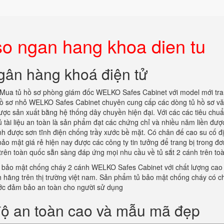
so ngan hang khoa dien tu
gân hàng khoá điện tử
Mua tủ hồ sơ phòng giám đốc WELKO Safes Cabinet với model mới tra
 hồ sơ nhỏ WELKO Safes Cabinet chuyên cung cấp các dòng tủ hồ sơ v
c sản xuất bằng hệ thống dây chuyền hiện đại. Với các các tiêu chuẩ
 tài liệu an toàn là sản phẩm đạt các chứng chỉ và nhiều năm liền đượ
ánh được sơn tĩnh điện chống trầy xước bề mặt. Có chân đế cao su cố đ
ảo mật giá rẻ hiện nay được các công ty tin tưởng để trang bị trong đơ
trên toàn quốc sẵn sàng đáp ứng mọi nhu cầu về tủ sắt 2 cánh trên to
 bảo mật chống cháy 2 cánh WELKO Safes Cabinet với chất lượng cao 
ính hãng trên thị trường việt nam. Sản phẩm tủ bảo mật chống cháy có c
ớc đảm bảo an toàn cho người sử dụng
độ an toàn cao và mẫu mã đẹp