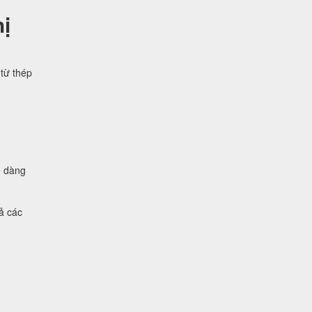
ị
từ thép
ễ dàng
ả các