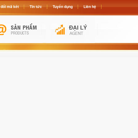
đổi mã két
Tin tức
Tuyển dụng
Liên hệ