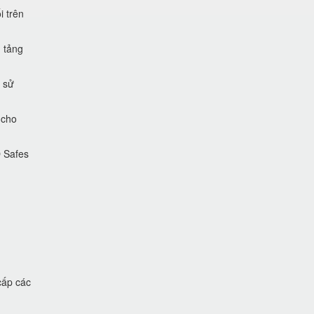
i trên
 tảng
 sử
 cho
O Safes
cấp các