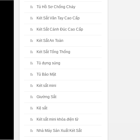
Tủ Hồ Sơ Chống Cháy
Két Sắt Vân Tay Cao Cấp
Két Sắt Cánh Đúc Cao Cấp
Két Sắt An Toàn
Két Sắt Tổng Thống
Tủ đựng súng
Tủ Bảo Mật
Két sắt mini
Giường Sắt
Kệ sắt
Két sắt mini khóa điện tử
Nhà Máy Sản Xuất Két Sắt