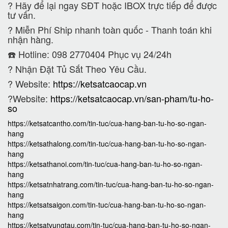
?
Hãy để lại ngay SĐT hoặc IBOX trực tiếp để được
tư vấn.
?
Miễn Phí Ship nhanh toàn quốc - Thanh toán khi
nhận hàng.
☎️ Hotline: 098 2770404 Phục vụ 24/24h
?
Nhận Đặt Tủ Sắt Theo Yêu Cầu.
? Website:
https://ketsatcaocap.vn
?Website:
https://ketsatcaocap.vn/san-pham/tu-ho-
so
https://ketsatcantho.com/tin-tuc/cua-hang-ban-tu-ho-so-ngan-
hang
https://ketsathalong.com/tin-tuc/cua-hang-ban-tu-ho-so-ngan-
hang
https://ketsathanoi.com/tin-tuc/cua-hang-ban-tu-ho-so-ngan-
hang
https://ketsatnhatrang.com/tin-tuc/cua-hang-ban-tu-ho-so-ngan-
hang
https://ketsatsaigon.com/tin-tuc/cua-hang-ban-tu-ho-so-ngan-
hang
https://ketsatvungtau.com/tin-tuc/cua-hang-ban-tu-ho-so-ngan-