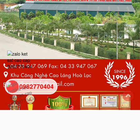
0982770404
back
to
top