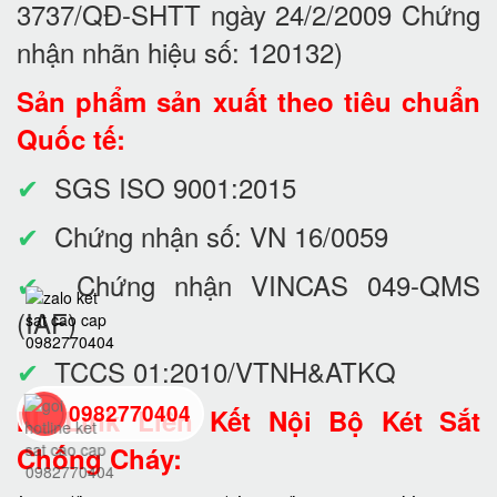
3737/QĐ-SHTT ngày 24/2/2009 Chứng
nhận nhãn hiệu số: 120132)
Sản phẩm sản xuất theo tiêu chuẩn
Quốc tế:
✔
SGS ISO 9001:2015
✔
Chứng nhận số: VN 16/0059
✔
Chứng nhận VINCAS 049-QMS
(IAF)
✔
TCCS 01:2010/VTNH&ATKQ
0982770404
III. Link Liên Kết Nội Bộ Két Sắt
Chống Cháy:
back