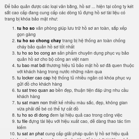
Để bảo quản được các loại văn bằng, hồ sơ ... hiện tại công ty két
sắt cao cấp đang cung cấp các dòng tủ đựng hồ sơ tài liệu có
trang bị khóa bảo mật như:
tu ho so
văn phòng giúp lưu trữ hồ sơ an toàn, sắp xếp
gọn gàng
tu ho so chong chay
trang bị hệ thống an toàn chống
cháy bảo quản hồ sơ tốt nhất
tu ho so bo cong an
sản phẩm chuyên dụng phục vụ bảo
quản hồ sơ cho bộ công an việt nam
tu bao mat bdi
thương hiệu tủ bảo mật hồ sơ đã quen thuộc
với khách hàng trong nước những năm qua
tu locker cao cap
hệ thống tủ nhiều ngăn có khóa phục vụ
gửi đồ cho khách hàng
tu sat treo quan ao
bền đẹp, thuận tiện đáp ứng nhu cầu
khách hàng
tu sat mam non
thiết kế nhiều màu sắc, đẹp, không gian
vừa phải để bé có thể tự cất đồ
tu ho so di dong
đem lại hiệu quả cao trong công việc
tu file
đựng tài liệu với hiệu xuất cao, dễ dàng thao tác tìm
kiếm
tu sat an phat
cung cấp giải pháp quản lý hồ sơ hiệu quả