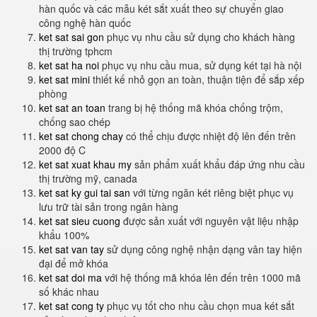
hàn quốc và các mẫu két sắt xuất theo sự chuyển giao
công nghệ hàn quốc
ket sat sai gon
phục vụ nhu cầu sử dụng cho khách hàng
thị trường tphcm
ket sat ha noi
phục vụ nhu cầu mua, sử dụng két tại hà nội
ket sat mini
thiết kế nhỏ gọn an toàn, thuận tiện để sắp xếp
phòng
ket sat an toan
trang bị hệ thống mã khóa chống trộm,
chống sao chép
ket sat chong chay
có thể chịu được nhiệt độ lên đến trên
2000 độ C
ket sat xuat khau my
sản phẩm xuất khẩu đáp ứng nhu cầu
thị trường mỹ, canada
ket sat ky gui tai san
với từng ngăn két riêng biệt phục vụ
lưu trữ tài sản trong ngân hàng
ket sat sieu cuong
được sản xuất với nguyên vật liệu nhập
khẩu 100%
ket sat van tay
sử dụng công nghệ nhận dạng vân tay hiện
đại để mở khóa
ket sat doi ma
với hệ thống mã khóa lên đến trên 1000 mã
số khác nhau
ket sat cong ty
phục vụ tốt cho nhu cầu chọn mua két sắt