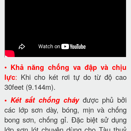
•
Khả năng chống va đập và chịu
:
Khi cho két rơi tự do từ độ cao
lực
30feet
(9.144m).
được phủ bởi
•
Két sắt chống cháy
các lớp sơn dày, bóng, mịn và chống
bong sơn, chống gỉ. Đặc biệt sử dụng
lớp sơn lót chuyên dùng cho Tàu thuỷ