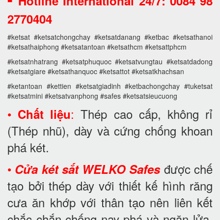
Hotline International 24/7: 0084 98
2770404
#ketsat #ketsatchongchay #ketsatdanang #ketbac #ketsathanoi
#ketsathaiphong #ketsatantoan #ketsathcm #ketsattphcm
#ketsatnhatrang #ketsatphuquoc #ketsatvungtau #ketsatdadong
#ketsatgiare #ketsathanquoc #ketsattot #ketsatkhachsan
#ketantoan #kettien #ketsatgiadinh #ketbachongchay #tuketsat
#ketsatmini #ketsatvanphong #safes #ketsatsieucuong
•
:
Thép cao cấp, không rỉ
Chất liệu
(Thép nhũ), dày và cứng chống khoan
phá két.
•
được chế
Cửa két sắt WELKO Safes
tạo bởi thép dày với thiết kế hình răng
cưa ăn khớp với thân tạo nên liên kết
chắc chắn chống nạy phá và ngăn lửa,