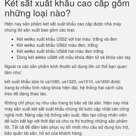
Két sắt xuất khẩu cao cấp gồm
những loại nào?
Hiện nay sản phẩm két sắt xuất khẩu cao cấp được nhà máy
chúng tôi sản xuất bao gồm các loại:
Két welko xuất khẩu US52 với hai màu: trắng và đen
Két welko xuất khẩu US62 màu đen, trắng
Két welko xuất khẩu US68 hai màu đen trắng
Dòng két wleko uS88 với mẫu khóa điện tử và khóa vân tay
Ngoài ra các sản phẩm kích thước sử dụng lớn có thể bạn quan
tâm như:
két xuất khẩu size to us1080, us1320, us1510, us1650 được
trang bị nhiều tính năng khóa hiện đại, hệ thống hai cánh cửa
treo dễ dàng thao tác.
Không chỉ phục vụ nhu cầu trang bị bảo vệ tài sản. hiện nay nhà
máy sản xuất két sắt xuất khẩu chúng tôi luôn cập nhật các công
nghệ mới. Nâng cấp hệ thống sản xuất, đào tạo công nhân viên
để luôn bắt kịp với thời đại và cho ra thị trường những sản phẩm
tốt. Tất cả để đảm bảo phục vụ tốt nhất nhu cầu sử dụng lưu trữ,
bảo quản tài sản, hồ sơ của khách hàng.