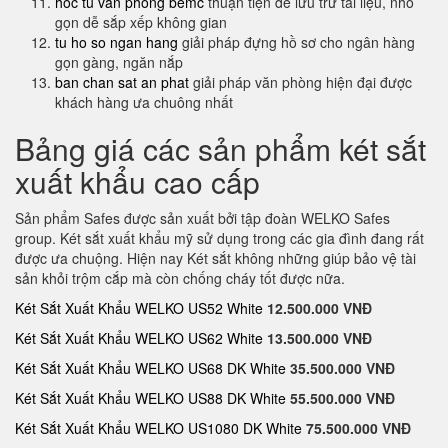
hoc tu van phong bemc
thuận tiện để lưu trữ tài liệu, nhỏ
gọn dễ sắp xếp không gian
tu ho so ngan hang
giải pháp đựng hồ sơ cho ngân hàng
gọn gàng, ngăn nắp
ban chan sat an phat
giải pháp văn phòng hiện đại được
khách hàng ưa chuông nhất
Bảng giá các sản phẩm két sắt
xuất khẩu cao cấp
Sản phẩm Safes được sản xuất bởi tập đoàn WELKO Safes
group. Két sắt xuất khẩu mỹ sử dụng trong các gia đình đang rất
được ưa chuộng. Hiện nay Két sắt không những giúp bảo vệ tài
sản khỏi trộm cắp mà còn chống cháy tốt được nữa.
Két Sắt Xuất Khẩu WELKO US52 White
12.500.000 VNĐ
Két Sắt Xuất Khẩu WELKO US62 White
13.500.000 VNĐ
Két Sắt Xuất Khẩu WELKO US68 DK White
35.500.000 VNĐ
Két Sắt Xuất Khẩu WELKO US88 DK White
55.500.000 VNĐ
Két Sắt Xuất Khẩu WELKO US1080 DK White
75.500.000 VNĐ