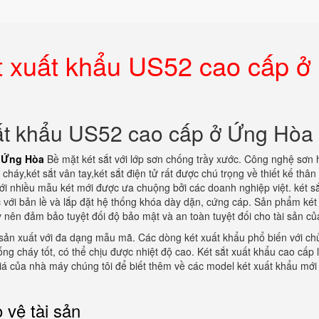
t xuất khẩu US52 cao cấp ở
uất khẩu US52 cao cấp ở Ứng Hòa
ở Ứng Hòa
Bề mặt két sắt với lớp sơn chống trầy xước. Công nghệ sơn 
háy,két sắt vân tay,két sắt điện tử rất được chú trọng về thiết kế thân 
với nhiều mẫu két mới được ưa chuộng bởi các doanh nghiệp việt. két s
với bản lề và lắp đặt hệ thống khóa dày dặn, cứng cáp. Sản phẩm két
 nên đảm bảo tuyệt đối độ bảo mật và an toàn tuyệt đối cho tài sản củ
sản xuất với đa dạng mẫu mã. Các dòng két xuất khẩu phổ biến với chủ
ống cháy tốt, có thể chịu được nhiệt độ cao. Két sắt xuất khẩu cao cấp l
á của nhà máy chúng tôi để biết thêm về các model két xuất khẩu mới
 vệ tài sản