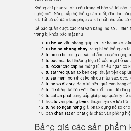
Không chỉ phục vụ nhu cầu trang bị bảo vệ tài sản. 
nghệ mới. Nâng cấp hệ thống sản xuất, đào tạo công
tốt. Tất cả để đảm bảo phục vụ tốt nhất nhu cầu sử 
Để bảo quản được các loại văn bằng, hồ sơ ... hiện t
trang bị khóa bảo mật như:
tu ho so
văn phòng giúp lưu trữ hồ sơ an toà
tu ho so chong chay
trang bị hệ thống an t
tu ho so bo cong an
sản phẩm chuyên dụng ph
tu bao mat bdi
thương hiệu tủ bảo mật hồ sơ 
tu locker cao cap
hệ thống tủ nhiều ngăn có 
tu sat treo quan ao
bền đẹp, thuận tiện đáp 
tu sat mam non
thiết kế nhiều màu sắc, đẹp, 
tu ho so di dong
đem lại hiệu quả cao trong c
tu file
đựng tài liệu với hiệu xuất cao, dễ dàng
tu sat an phat
cung cấp giải pháp quản lý hồ 
hoc tu van phong bemc
thuận tiện để lưu trữ 
tu ho so ngan hang
giải pháp đựng hồ sơ cho
ban chan sat an phat
giải pháp văn phòng hi
Bảng giá các sản phẩm k