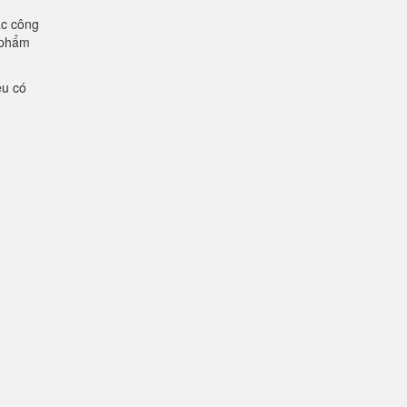
ác công
n phẩm
ệu có