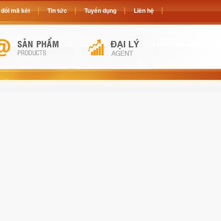
đổi mã két
Tin tức
Tuyển dụng
Liên hệ