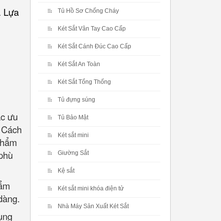
. Lựa
Tủ Hồ Sơ Chống Cháy
Két Sắt Vân Tay Cao Cấp
Két Sắt Cánh Đúc Cao Cấp
Két Sắt An Toàn
Két Sắt Tổng Thống
Tủ đựng súng
ác ưu
Tủ Bảo Mật
. Cách
Két sắt mini
 phẩm
 phù
Giường Sắt
Kệ sắt
hẩm
Két sắt mini khóa điện tử
dàng.
Nhà Máy Sản Xuất Két Sắt
ụng