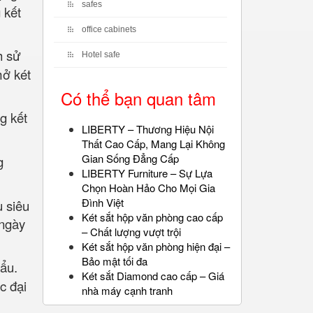
safes
 kết
office cabinets
h sử
Hotel safe
mở két
Có thể bạn quan tâm
g kết
LIBERTY – Thương Hiệu Nội
Thất Cao Cấp, Mang Lại Không
Gian Sống Đẳng Cấp
g
LIBERTY Furniture – Sự Lựa
Chọn Hoàn Hảo Cho Mọi Gia
Đình Việt
u siêu
Két sắt hộp văn phòng cao cấp
 ngày
– Chất lượng vượt trội
Két sắt hộp văn phòng hiện đại –
Bảo mật tối đa
hẩu.
Két sắt Diamond cao cấp – Giá
c đại
nhà máy cạnh tranh