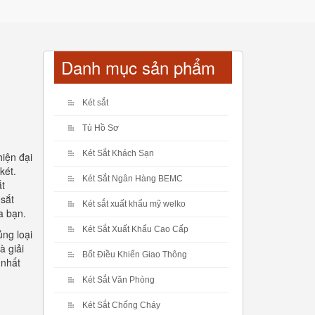
Danh mục sản phẩm
Két sắt
Tủ Hồ Sơ
Két Sắt Khách Sạn
hiện đại
két.
Két Sắt Ngân Hàng BEMC
ắt
 sắt
Két sắt xuất khẩu mỹ welko
a bạn.
Két Sắt Xuất Khẩu Cao Cấp
ng loại
à giải
Bốt Điều Khiển Giao Thông
 nhất
Két Sắt Văn Phòng
Két Sắt Chống Cháy