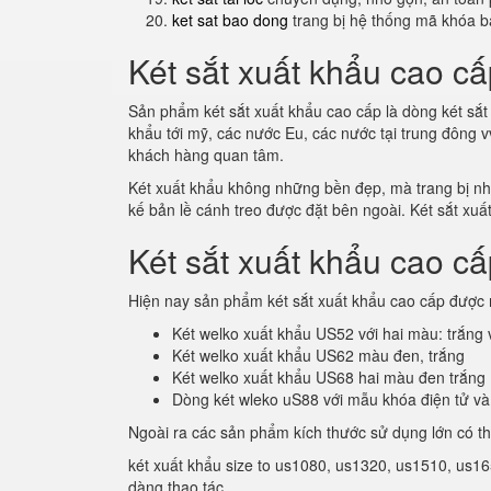
ket sat bao dong
trang bị hệ thống mã khóa b
Két sắt xuất khẩu cao cấ
Sản phẩm két sắt xuất khẩu cao cấp là dòng két sắt 
khẩu tới mỹ, các nước Eu, các nước tại trung đông 
khách hàng quan tâm.
Két xuất khẩu không những bền đẹp, mà trang bị nhiề
kế bản lề cánh treo được đặt bên ngoài. Két sắt xuấ
Két sắt xuất khẩu cao c
Hiện nay sản phẩm két sắt xuất khẩu cao cấp được 
Két welko xuất khẩu US52 với hai màu: trắng
Két welko xuất khẩu US62 màu đen, trắng
Két welko xuất khẩu US68 hai màu đen trắng
Dòng két wleko uS88 với mẫu khóa điện tử và
Ngoài ra các sản phẩm kích thước sử dụng lớn có t
két xuất khẩu size to us1080, us1320, us1510, us16
dàng thao tác.