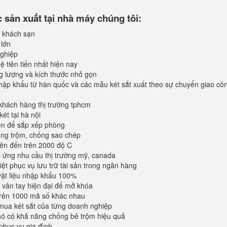
sản xuất tại nhà máy chúng tôi:
 khách sạn
 lớn
ghiệp
 tiên tiến nhất hiện nay
ng lượng và kích thước nhỏ gọn
ập khẩu từ hàn quốc và các mẫu két sắt xuất theo sự chuyển giao cô
khách hàng thị trường tphcm
ét tại hà nội
iện để sắp xếp phòng
ống trộm, chống sao chép
lên đến trên 2000 độ C
ứng nhu cầu thị trường mỹ, canada
iệt phục vụ lưu trữ tài sản trong ngân hàng
vật liệu nhập khẩu 100%
vân tay hiện đại để mở khóa
trên 1000 mã số khác nhau
mua két sắt của từng doanh nghiệp
 nó có khả năng chống bê trộm hiệu quả
phục vụ gia đình