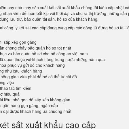
hiện nay nhà máy sản xuất két sắt xuất khẩu chúng tôi luôn cập nhật c
 nhân viên để luôn bắt kịp với thời đại và cho ra thị trường những sả
dụng lưu trữ, bảo quản tài sản, hồ sơ của khách hàng.
ại công ty két sắt cao cấp đang cung cấp các dòng tủ đựng hồ sơ tài li
n, sắp xếp gọn gàng
oàn chống cháy bảo quản hồ sơ tốt nhất
ục vụ bảo quản hồ sơ cho bộ công an việt nam
đã quen thuộc với khách hàng trong nước những năm qua
khóa phục vụ gửi đồ cho khách hàng
ứng nhu cầu khách hàng
không gian vừa phải để bé có thể tự cất đồ
ông việc
 thao tác tìm kiếm
sơ hiệu quả
tài liệu, nhỏ gọn dễ sắp xếp không gian
 ngân hàng gọn gàng, ngăn nắp
ện đại được khách hàng ưa chuông nhất
ét sắt xuất khẩu cao cấp