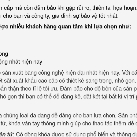
 cắp mà còn đảm bảo khi gặp rủi ro, thiên tai họa hoạn
 cho bạn và công ty, gia đình sự bảo vệ tốt nhất.
ược nhiều khách hàng quan tâm khi lựa chọn như:
òng
ộng nhất hiện nay
 sản xuất bằng công nghệ hiện đại nhất hiện nay. Với c
ét sắt xuất khẩu cao cấp có thiết kế sang trọng, nhỏ gọn
 cẩn thận theo tỉ lệ tối ưu. Đảm bảo cho độ bền của sản
ỏ gọn thì bạn có thể dễ dàng kê, đặt két tại bất kì vị trí
và chủng loại đa dạng dễ dàng cho bạn lựa chọn. Sản p
tử, khóa vân tay thông minh giúp cho thao tác thêm dễ 
ện tử
: Có dòng khóa được sử dụng phổ biến và thông d