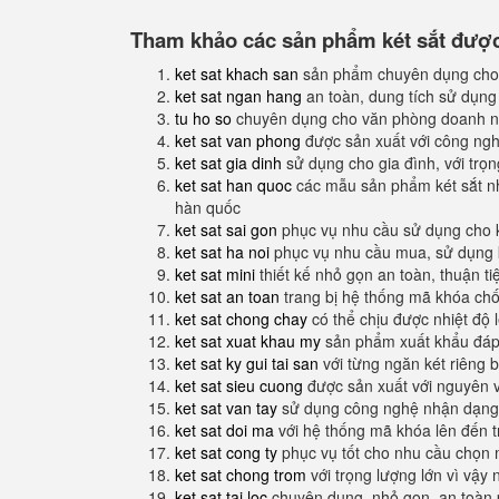
Tham khảo các sản phẩm két sắt được 
ket sat khach san
sản phẩm chuyên dụng cho
ket sat ngan hang
an toàn, dung tích sử dụng
tu ho so
chuyên dụng cho văn phòng doanh n
ket sat van phong
được sản xuất với công nghệ
ket sat gia dinh
sử dụng cho gia đình, với trọ
ket sat han quoc
các mẫu sản phẩm két sắt nh
hàn quốc
ket sat sai gon
phục vụ nhu cầu sử dụng cho 
ket sat ha noi
phục vụ nhu cầu mua, sử dụng k
ket sat mini
thiết kế nhỏ gọn an toàn, thuận t
ket sat an toan
trang bị hệ thống mã khóa ch
ket sat chong chay
có thể chịu được nhiệt độ 
ket sat xuat khau my
sản phẩm xuất khẩu đáp 
ket sat ky gui tai san
với từng ngăn két riêng b
ket sat sieu cuong
được sản xuất với nguyên 
ket sat van tay
sử dụng công nghệ nhận dạng 
ket sat doi ma
với hệ thống mã khóa lên đến 
ket sat cong ty
phục vụ tốt cho nhu cầu chọn 
ket sat chong trom
với trọng lượng lớn vì vậy
ket sat tai loc
chuyên dụng, nhỏ gọn, an toàn 