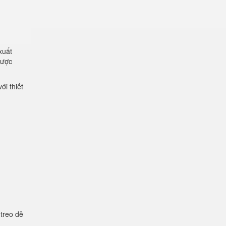
xuất
được
ới thiết
 treo dễ