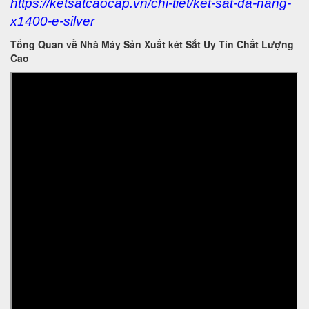
https://ketsatcaocap.vn/chi-tiet/ket-sat-da-nang-
x1400-e-silver
Tổng Quan về Nhà Máy Sản Xuất két Sắt Uy Tín Chất Lượng
Cao