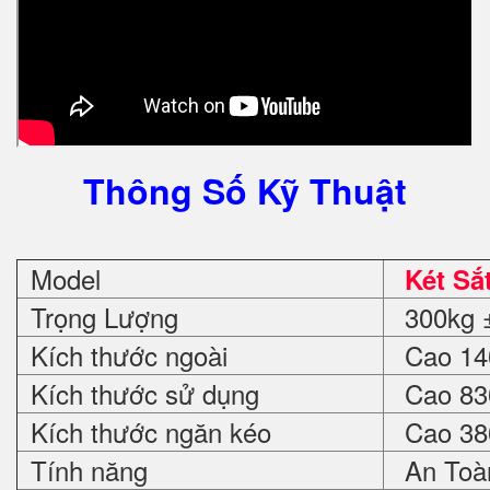
Thông Số Kỹ Thuật
Model
Két Sắ
Trọng Lượng
300kg ±
Kích thước ngoài
Cao 140
Kích thước sử dụng
Cao 830
Kích thước ngăn kéo
Cao 380
Tính năng
An Toà