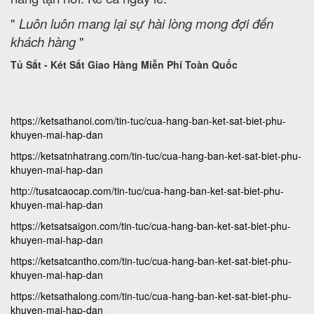
"
Luôn luôn mang lại sự hài lòng mong đợi đến
khách hàng
"
Tủ Sắt - Két Sắt Giao Hàng Miễn Phí Toàn Quốc
https://ketsathanoi.com/tin-tuc/cua-hang-ban-ket-sat-biet-phu-
khuyen-mai-hap-dan
https://ketsatnhatrang.com/tin-tuc/cua-hang-ban-ket-sat-biet-phu-
khuyen-mai-hap-dan
http://tusatcaocap.com/tin-tuc/cua-hang-ban-ket-sat-biet-phu-
khuyen-mai-hap-dan
https://ketsatsaigon.com/tin-tuc/cua-hang-ban-ket-sat-biet-phu-
khuyen-mai-hap-dan
https://ketsatcantho.com/tin-tuc/cua-hang-ban-ket-sat-biet-phu-
khuyen-mai-hap-dan
https://ketsathalong.com/tin-tuc/cua-hang-ban-ket-sat-biet-phu-
khuyen-mai-hap-dan