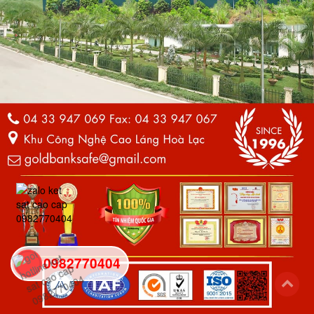
0982770404
back