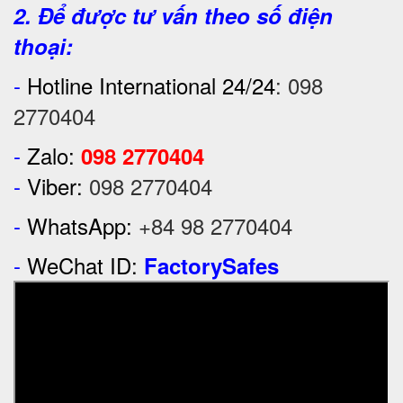
2. Để được tư vấn theo số điện
thoại:
-
Hotline International 24/24
:
098
2770404
-
Zalo:
098 2770404
-
Viber:
098 2770404
-
WhatsApp:
+84 98 2770404
-
WeChat ID:
FactorySafes