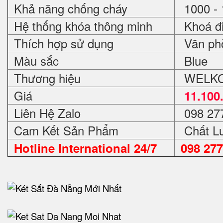
Khả năng chống cháy
1000 - 
Hệ thống khóa thông minh
Khoá đi
Thích hợp sử dụng
Văn phòn
Màu sắc
Blue
Thương hiệu
WELKO 
Giá
11.100
Liên Hệ Zalo
098 27
Cam Kết Sản Phẩm
Chất Lư
Hotline International 24/7
098 277