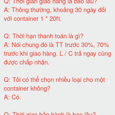
Q:
Thời gian giao hàng là bao lâu
?
A:
Thông thường, khoảng 30 ngày đối
với container 1 * 20ft
.
Q:
Thời hạn thanh toán là gì
?
A:
Nói chung đó là TT trước 30%, 70%
trước khi giao hàng.
L / C trả ngay cũng
được chấp nhận
.
Q:
Tôi có thể chọn nhiều loại cho một
container không
?
A:
Có
.
Q: T
hời gian bảo hành
là bao lâu?