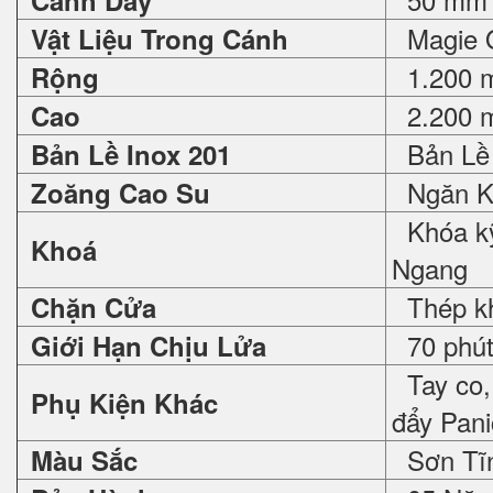
Cánh Dày
Magie O
Vật Liệu Trong Cánh
1.200 
Rộng
2.200 
Cao
Bản Lề 
Bản Lề Inox 201
Ngăn K
Zoăng Cao Su
Khóa kỹ
Khoá
Ngang
Thép khô
Chặn Cửa
70 phút,
Giới Hạn Chịu Lửa
Tay co, 
Phụ Kiện Khác
đẩy Pan
Sơn Tĩn
Màu Sắc