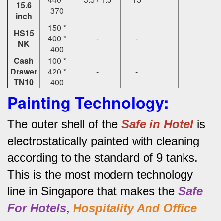
15.6
370
inch
150 *
HS15
400 *
-
-
NK
400
Cash
100 *
Drawer
420 *
-
-
TN10
400
Painting Technology:
The outer shell of the
Safe in Hotel
is
electrostatically painted with cleaning
according to the standard of 9 tanks.
This is the most modern technology
line in Singapore that makes the
Safe
For Hotels
,
Hospitality And Office