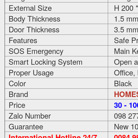
External Size
H 200 *
Body Thickness
1.5 m
Door Thickness
3.5 m
Features
Safe Pr
SOS Emergency
Main Ke
Smart Locking System
Open an
Proper Usage
Office,
Color
Black
Brand
HOME
Price
3
0 - 1
Zalo Number
098 27
Guarantee
New 100
International Hotline 24/7
0084 98