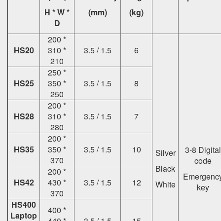
H * W *
(mm)
(kg)
D
200 *
HS20
310 *
3.5 / 1.5
6
210
250 *
HS25
350 *
3.5 / 1.5
8
250
200 *
HS28
310 *
3.5 / 1.5
7
280
200 *
HS35
350 *
3.5 / 1.5
10
3-8 Digital
Silver
370
code
Black
200 *
Emergenc
HS42
430 *
3.5 / 1.5
12
White
key
370
HS400
400 *
Laptop
440 *
3.5 / 1.5
15