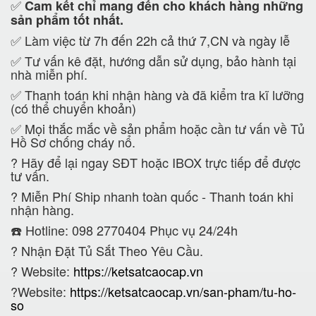
✅
Cam kết
chỉ mang đến cho khách hàng những
sản phẩm tốt nhất.
✅ Làm việc từ 7h đến 22h cả thứ 7,CN và ngày lễ
✅ Tư vấn kê đặt, hướng dẫn sử dụng, bảo hành tại
nhà miễn phí.
✅ Thanh toán khi nhận hàng và đã kiểm tra kĩ lưỡng
(có thể chuyển khoản)
✅ Mọi thắc mắc về sản phẩm hoặc cần tư vấn về Tủ
Hồ Sơ chống cháy nổ.
?
Hãy để lại ngay SĐT hoặc IBOX trực tiếp để được
tư vấn.
?
Miễn Phí Ship nhanh toàn quốc - Thanh toán khi
nhận hàng.
☎️ Hotline: 098 2770404 Phục vụ 24/24h
?
Nhận Đặt Tủ Sắt Theo Yêu Cầu.
? Website:
https://ketsatcaocap.vn
?Website:
https://ketsatcaocap.vn/san-pham/tu-ho-
so