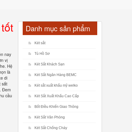
tốt
Danh mục sản phẩm
Két sắt
ện nay
Tủ Hồ Sơ
n vị
Két Sắt Khách Sạn
khe. Hệ
họn là
Két Sắt Ngân Hàng BEMC
e di
 sắt
Két sắt xuất khẩu mỹ welko
á. Đem
nhu cầu
Két Sắt Xuất Khẩu Cao Cấp
Bốt Điều Khiển Giao Thông
Két Sắt Văn Phòng
Két Sắt Chống Cháy