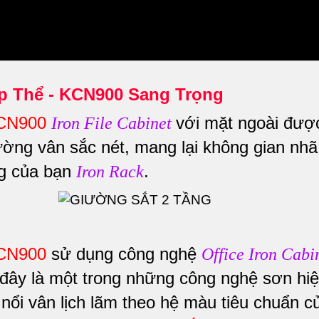
p Thể - KCN900 Sang Trọng
KCN900
với mặt ngoài đượ
Iron File Cabinet
ường vân sắc nét, mang lại không gian nhã
ng của bạn
.
Iron Rack
KCN900
sử dụng công nghệ
Office Iron Cabi
 đây là một trong những công nghệ sơn hi
nổi vân lịch lãm theo hệ màu tiêu chuẩn c