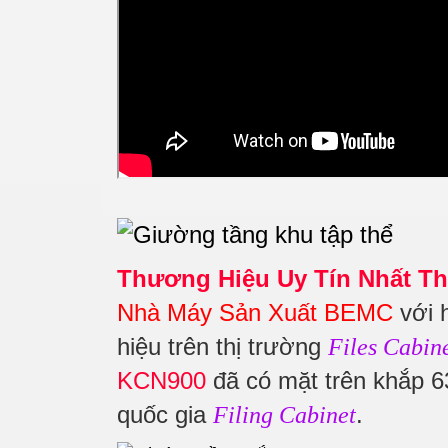
Thương Hiệu Uy Tín Nhất Th
Nhà Máy Sản Xuất BEMC
với 
hiệu trên thị trường
Files Cabin
KCN900
đã có mặt trên khắp 63
quốc gia
.
Filing Cabinet