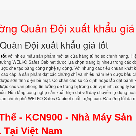
ng Quân Đội xuất khẩu giá 
uân Đội xuất khẩu giá tốt
 tốt
với nhiều mẫu sản phẩm mới tại cửa hàng tủ hồ sơ chính hãng. Hi
 tường WELKO Safes Cabinet được lựa chọn trang bị nhiều trong các đơ
t được chế tạo bằng công nghệ tự động. Với những các tiêu chuẩn khắt 
 cao cấp là sản phẩm đạt các chứng chỉ và nhiều năm liền được bầu c
được sơn tĩnh điện bề mặt. Có chân cao su cố định hoặc lắp đặt bánh x
ược các văn phòng tin tưởng để trang bị trong đơn vị mình. công ty Két
quốc. Nền tảng công nghệ sản xuất hiện đại với dây chuyền tự động ho
quan chính phủ WELKO Safes Cabinet chất lượng cao. Đáp ứng tối đa 
Thể - KCN900 -
Nhà Máy Sản
 Tại Việt Nam