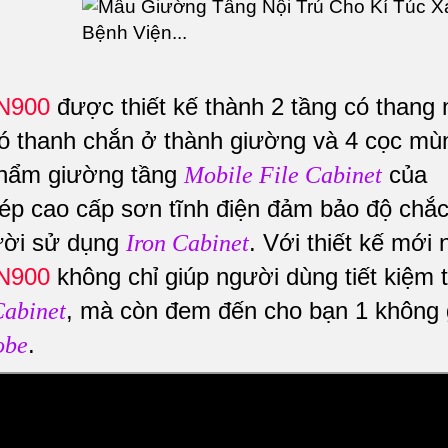
CN900
được thiết kế thành 2 tầng có thang 
 có thanh chắn ở thành giường và 4 cọc mù
phẩm giường tầng
của
Mobile File Cabinet
ép cao cấp sơn tĩnh điện đảm bảo độ chắ
gười sử dụng
. Với thiết kế mới 
Iron Cabinet
CN900
không chỉ giúp người dùng tiết kiệm t
, mà còn đem đến cho bạn 1 không 
Cabinet
.
obe