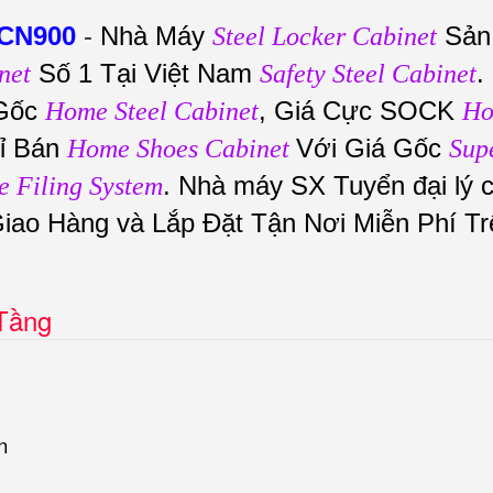
KCN900
-
Nhà Máy
Sản
Steel Locker Cabinet
Số 1 Tại Việt Nam
.
net
Safety Steel Cabinet
Gốc
, Giá Cực SOCK
Home Steel Cabinet
H
ỉ Bán
Với Giá Gốc
Home Shoes Cabinet
Sup
. Nhà máy SX Tuyển đại lý 
e Filing System
Giao Hàng và Lắp Đặt Tận Nơi Miễn Phí Tr
 Tầng
n