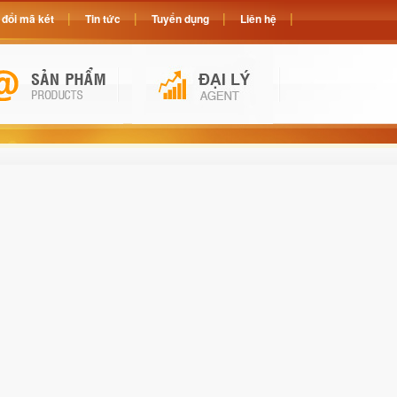
đổi mã két
Tin tức
Tuyển dụng
Liên hệ