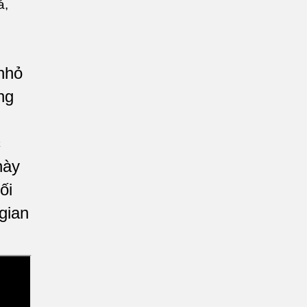
nhỏ
ng
c
này
ối
gian