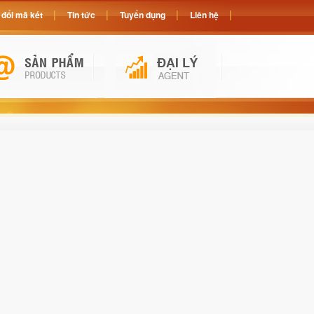
đổi mã két
Tin tức
Tuyển dụng
Liên hệ