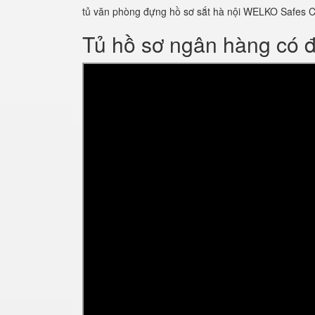
tủ văn phòng đựng hồ sơ sắt hà nội WELKO Safes Cab
Tủ hồ sơ ngân hàng có 