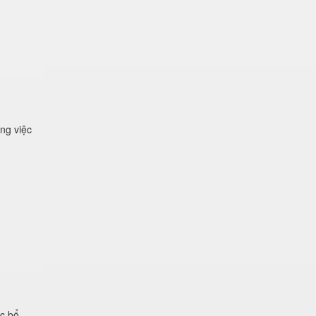
ng việc
ệc bổ