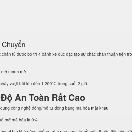
i Chuyển
hân tủ được bố trí 4 bánh xe đúc đặc tạo sự chắc chắn thuận tiện tro
g mở mạnh mẽ.
háy vượt trội lên đến 1.200°C trong suốt 2 giờ.
 Độ An Toàn Rất Cao
 dụng công nghệ đóng/mở tự động bằng mã hóa mật khẩu.
h số mở mã hóa là 0%
ngoại tạo khả năng chống trộm phá ngay từ bề mặt, thuận tiện cho vi