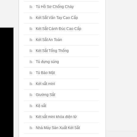
Tủ Hồ Sơ Chống Cháy
Két Sắt Vân Tay Cao Cấp
Két Sắt Cánh Đúc Cao Cấp
Két Sắt An Toàn
Két Sắt Tổng Thống
Tủ đựng súng
Tủ Bảo Mật
Két sắt mini
Giường Sắt
Kệ sắt
Két sắt mini khóa điện tử
Nhà Máy Sản Xuất Két Sắt