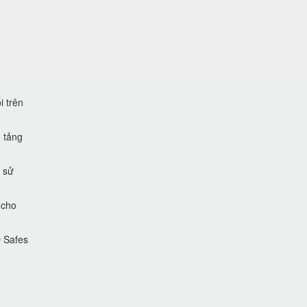
i trên
 tảng
 sử
 cho
O Safes