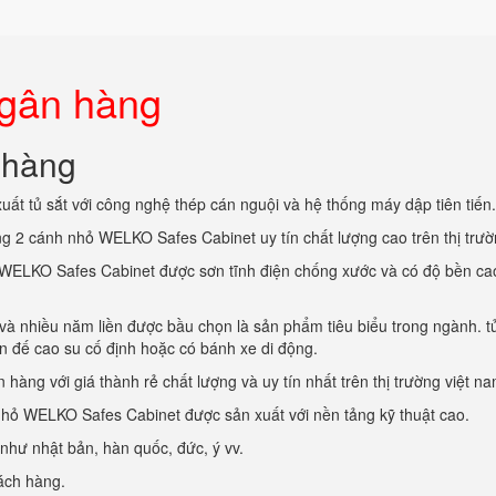
ngân hàng
 hàng
ất tủ sắt với công nghệ thép cán nguội và hệ thống máy dập tiên tiến.
g 2 cánh nhỏ WELKO Safes Cabinet uy tín chất lượng cao trên thị trườ
WELKO Safes Cabinet được sơn tĩnh điện chống xước và có độ bền cao
à nhiều năm liền được bầu chọn là sản phẩm tiêu biểu trong ngành. tủ
ân đế cao su cố định hoặc có bánh xe di động.
hàng với giá thành rẻ chất lượng và uy tín nhất trên thị trường việt na
hỏ WELKO Safes Cabinet được sản xuất với nền tảng kỹ thuật cao.
như nhật bản, hàn quốc, đức, ý vv.
hách hàng.