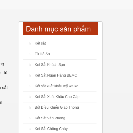
Danh mục sản phẩm
Két sắt
Tủ Hồ Sơ
ng.
Két Sắt Khách Sạn
. tủ
Két Sắt Ngân Hàng BEMC
Két sắt xuất khẩu mỹ welko
 sắt
Két Sắt Xuất Khẩu Cao Cấp
m.
Bốt Điều Khiển Giao Thông
Két Sắt Văn Phòng
Két Sắt Chống Cháy