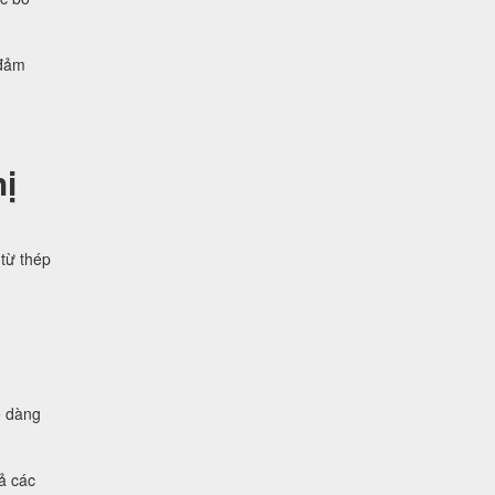
 đảm
ị
từ thép
ễ dàng
ả các