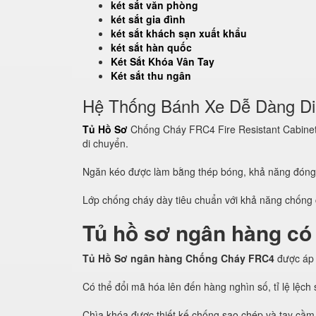
két sắt văn phòng
két sắt gia đình
két sắt khách sạn xuất khẩu
két sắt hàn quốc
Két Sắt Khóa Vân Tay
Két sắt thu ngân
Hệ Thống Bánh Xe Dễ Dàng D
Tủ Hồ Sơ
Chống Cháy FRC4 Fire Resistant Cabinet c
di chuyển.
Ngăn kéo được làm bằng thép bóng, khả năng đón
Lớp chống cháy dày tiêu chuẩn với khả năng chống c
Tủ hồ sơ ngân hàng có
Tủ Hồ Sơ ngân hàng Chống Cháy FRC4
được áp
Có thể đổi mã hóa lên đến hàng nghìn số, tỉ lệ lệc
Chìa khóa được thiết kế chống sao chép và tay cầm 