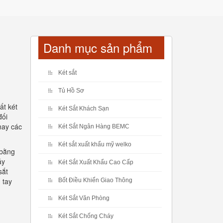
Danh mục sản phẩm
Két sắt
Tủ Hồ Sơ
ất két
Két Sắt Khách Sạn
đối
nay các
Két Sắt Ngân Hàng BEMC
Két sắt xuất khẩu mỹ welko
 bằng
áy
Két Sắt Xuất Khẩu Cao Cấp
sắt
 tay
Bốt Điều Khiển Giao Thông
Két Sắt Văn Phòng
Két Sắt Chống Cháy