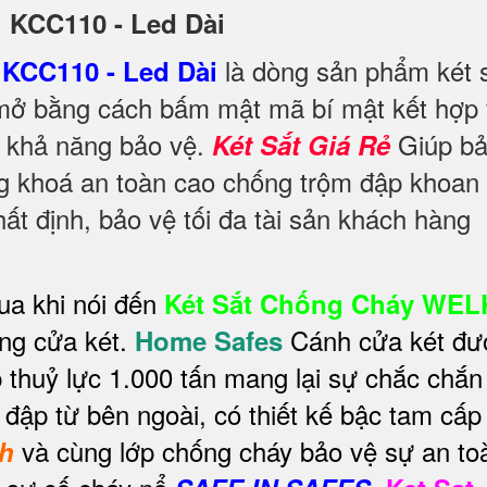
ni KCC110 - Led Dài
là dòng sản phẩm két 
KCC110 - Led Dài
mở bằng cách bấm mật mã bí mật kết hợp 
g khả năng bảo vệ.
Giúp b
Két Sắt Giá Rẻ
ng khoá an toàn cao chống trộm đập khoan
t định, bảo vệ tối đa tài sản khách hàng
ua khi nói đến
Két Sắt Chống Cháy WE
ống cửa két.
Cánh cửa két đư
Home Safes
 thuỷ lực 1.000 tấn mang lại sự chắc chắn
 đập từ bên ngoài, có thiết kế bậc tam cấp
và cùng lớp chống cháy bảo vệ sự an to
nh