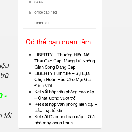
safes
office cabinets
Hotel safe
Có thể bạn quan tâm
LIBERTY – Thương Hiệu Nội
Thất Cao Cấp, Mang Lại Không
iệu
Gian Sống Đẳng Cấp
LIBERTY Furniture – Sự Lựa
trữ
Chọn Hoàn Hảo Cho Mọi Gia
ổ
Đình Việt
Két sắt hộp văn phòng cao cấp
 -
– Chất lượng vượt trội
,
Két sắt hộp văn phòng hiện đại –
Bảo mật tối đa
 tối
Két sắt Diamond cao cấp – Giá
nhà máy cạnh tranh