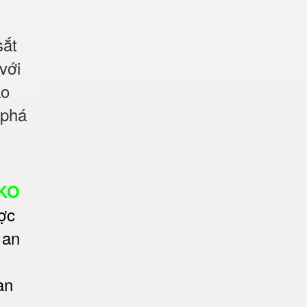
sắt
với
ảo
 phá
LKO
ợc
 an
àn