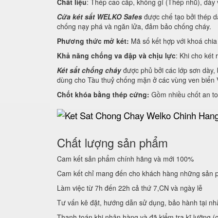
Chất liệu
: Thép cao cấp, không gỉ (Thép nhũ), dày
Cửa két sắt WELKO Safes
được chế tạo bởi thép dà
chống nạy phá và ngăn lửa, đảm bảo chống cháy.
Phương thức mở két:
Mã số kết hợp với khoá chia 
Khả năng chống va đập và chịu lực
: Khi cho két 
Két sắt chống cháy
được phủ bởi các lớp sơn dày, 
dùng cho Tàu thuỷ chống mặn ở các vùng ven biển 
Chốt khóa bằng thép cứng:
Gồm nhiều chốt an to
Chất lượng sản phẩm
Cam kết sản phẩm chính hãng và mới 100%
Cam kết chỉ mang đến cho khách hàng những sản p
Làm việc từ 7h đến 22h cả thứ 7,CN và ngày lễ
Tư vấn kê đặt, hướng dẫn sử dụng, bảo hành tại nh
Thanh toán khi nhận hàng và đã kiểm tra kĩ lưỡng (