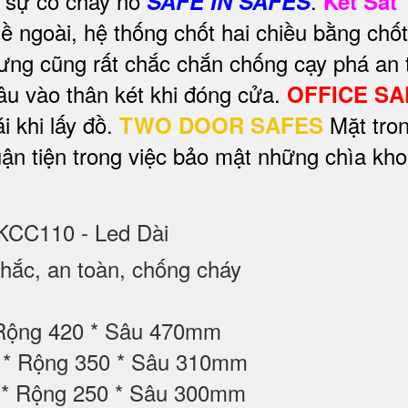
ra sự cố cháy nổ
.
SAFE IN SAFES
Ket Sat
ề ngoài, hệ thống chốt hai chiều bằng chố
ng cũng rất chắc chắn chống cạy phá an 
âu vào thân két khi đóng cửa.
OFFICE SA
 khi lấy đồ.
Mặt tro
TWO DOOR SAFES
huận tiện trong việc bảo mật những chìa kh
 KCC110 - Led Dài
ắc, an toàn, chống cháy
 Rộng 420 * Sâu 470mm
50 * Rộng 350 * Sâu 310mm
0 * Rộng 250 * Sâu 300mm