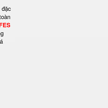
t đặc
toàn
FES
ng
oá