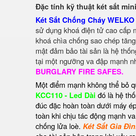
Đặc tính kỹ thuật két sắt mi
Két Sắt Chống Cháy WELKO 
sử dụng khoá điện tử cao cấp 
khoá chìa chống sao chép tăn
mật đảm bảo tài sản là hệ thố
tại một ngưỡng va đập mạnh nhấ
BURGLARY FIRE SAFES.
Một điểm mạnh không thể bỏ q
đó là hệ th
KCC110 - Led Dài
đúc đặc hoàn toàn dưới máy ép
toàn khi chịu tác động mạnh va
chống lửa loè.
Két Sắt Gia Đì