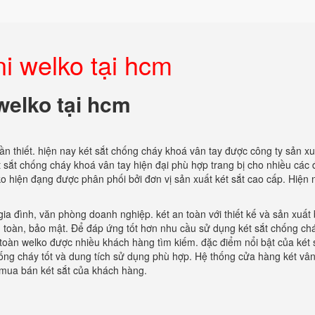
i welko tại hcm
welko tại hcm
ần thiết. hiện nay két sắt chống cháy khoá vân tay được công ty sản xu
t sắt chống cháy khoá vân tay hiện đại phù hợp trang bị cho nhiều các 
 hiện đạng được phân phối bởi đơn vị sản xuất két sắt cao cấp. Hiện 
gia đình, văn phòng doanh nghiệp. két an toàn với thiết kế và sản xuất
n toàn, bảo mật. Để đáp ứng tốt hơn nhu cầu sử dụng két sắt chống ch
toàn welko được nhiều khách hàng tìm kiếm. đặc điểm nổi bật của két 
hống cháy tốt và dung tích sử dụng phù hợp. Hệ thống cửa hàng két vân
u mua bán két sắt của khách hàng.