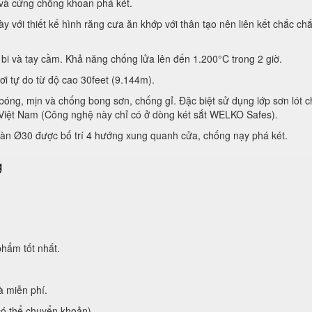
 và cứng chống khoan phá két.
y với thiết kế hình răng cưa ăn khớp với thân tạo nên liên kết chắc ch
bi và tay cầm. Khả năng chống lửa lên đến 1.200°C trong 2 giờ.
rơi tự do từ độ cao 30feet (9.144m).
bóng, mịn và chống bong sơn, chống gỉ. Đặc biệt sử dụng lớp sơn lót 
Việt Nam (Công nghệ này chỉ có ở dòng két sắt WELKO Safes).
àn Ø30 được bố trí 4 hướng xung quanh cửa, chống nạy phá két.
hẩm tốt nhất.
à miễn phí.
có thể chuyển khoản)