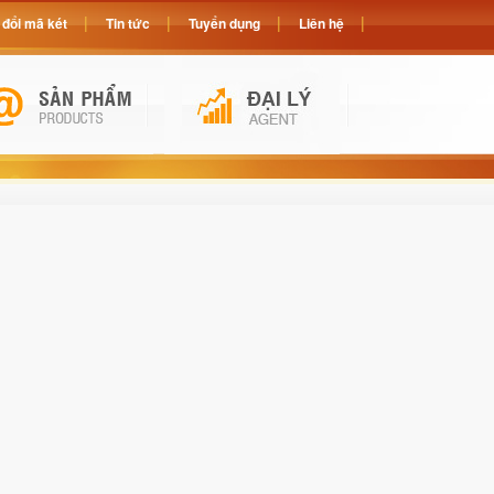
đổi mã két
Tin tức
Tuyển dụng
Liên hệ