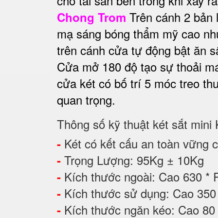
cho tài sản bên trong khi xảy 
Trên cánh 2 bản l
Chong Trom
mạ sáng bóng thẩm mỹ cao như
trên cánh cửa tự động bật ăn s
Cửa mở 180 độ tạo sự thoải mái
cửa két có bố trí 5 móc treo t
quan trọng.
Thông số kỹ thuật két sắt mini
Két có kết cấu an toàn vững ch
-
Trọng Lượng: 95Kg ± 10Kg
-
Kích thước ngoài: Cao 630 *
-
Kích thước sử dụng: Cao 3
-
Kích thước ngăn kéo: Cao 8
-