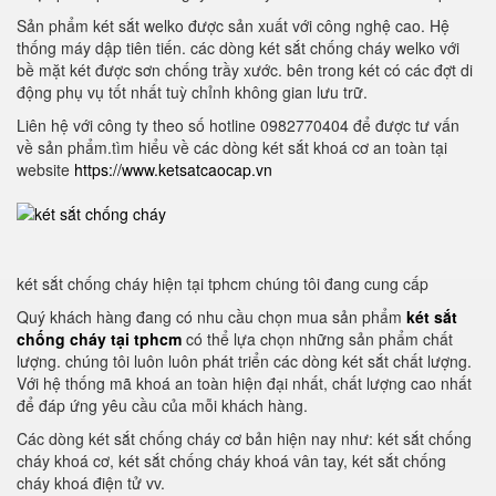
Sản phẩm két sắt welko được sản xuất với công nghệ cao. Hệ
thống máy dập tiên tiến. các dòng két sắt chống cháy welko với
bề mặt két được sơn chống trầy xước. bên trong két có các đợt di
động phụ vụ tốt nhất tuỳ chỉnh không gian lưu trữ.
Liên hệ với công ty theo số hotline 0982770404 để được tư vấn
về sản phẩm.tìm hiểu về các dòng két sắt khoá cơ an toàn tại
website
https://www.ketsatcaocap.vn
két sắt chống cháy hiện tại tphcm chúng tôi đang cung cấp
Quý khách hàng đang có nhu cầu chọn mua sản phẩm
két sắt
chống cháy tại tphcm
có thể lựa chọn những sản phẩm chất
lượng. chúng tôi luôn luôn phát triển các dòng két sắt chất lượng.
Với hệ thống mã khoá an toàn hiện đại nhất, chất lượng cao nhất
để đáp ứng yêu cầu của mỗi khách hàng.
Các dòng két sắt chống cháy cơ bản hiện nay như: két sắt chống
cháy khoá cơ, két sắt chống cháy khoá vân tay, két sắt chống
cháy khoá điện tử vv.