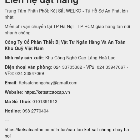
Trung Tâm Phân Phối: Két Sắt WELKO - Tủ Hồ Sơ An Phát lớn
nhất
Miễn phí vận chuyển tại TP Hà Nội - TP HCM giao hàng tận nơi
nhanh chóng
Công Ty Cổ Phần Thiết Bị Vật Tư Ngân Hàng Và An Toàn
Kho Quỹ Việt Nam
Nhà máy sản xuất
: Khu Công Nghệ Cao Láng Hoà Lạc
Điện thoại văn phòng
: 024 33705382 - VP2: 024 33947067 -
VP3: 024 33947069
Email
:
Ketsatchongchay@gmail.com
Website
:
https://ketsatcaocap.vn
Mã Số Thuế
: 0101391913
Hotline
: 098 2770404
---
https://ketsatcantho.com/tin-tuc/cau-tao-ket-sat-chong-chay-ha-
noi