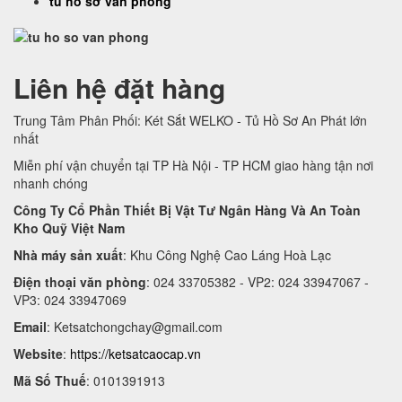
tủ hồ sơ văn phòng
Liên hệ đặt hàng
Trung Tâm Phân Phối: Két Sắt WELKO - Tủ Hồ Sơ An Phát lớn
nhất
Miễn phí vận chuyển tại TP Hà Nội - TP HCM giao hàng tận nơi
nhanh chóng
Công Ty Cổ Phần Thiết Bị Vật Tư Ngân Hàng Và An Toàn
Kho Quỹ Việt Nam
Nhà máy sản xuất
: Khu Công Nghệ Cao Láng Hoà Lạc
Điện thoại văn phòng
: 024 33705382 - VP2: 024 33947067 -
VP3: 024 33947069
Email
:
Ketsatchongchay@gmail.com
Website
:
https://ketsatcaocap.vn
Mã Số Thuế
: 0101391913