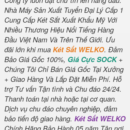
Công ty luôn đặt chữ tín lên hàng đầu.
Nhà Máy Sản Xuất Tuyển Đại Lý Cấp 1
Cung Cấp Két Sắt Xuất Khẩu Mỹ Với
Nhiều Thương Hiệu Nổi Tiếng Hàng
Đầu Việt Nam Và Trên Thế Giới.
Ưu
đãi lớn khi mua
Két Sắt WELKO
.
Đảm
Bảo Giá Gốc 100%,
Giá Cực SOCK
+
Chúng Tôi Chỉ Bán Giá Gốc Tại Xưởng
+ Giao Hàng Và Lắp Đặt Miễn Phí
.
Hỗ
trợ Tư vấn Tận tình và Chu đáo 24/24.
Thanh toán tại nhà hoặc tại cơ quan.
Dịch vụ chu đáo chuyên nghiệp, đảm
bảo tiến độ giao hàng.
Két Sắt WELKO
Chính Hãng Bảo Hành 05 năm Tận nơi