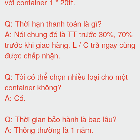
với container 1 * 20ft
.
Q:
Thời hạn thanh toán là gì
?
A:
Nói chung đó là TT trước 30%, 70%
trước khi giao hàng.
L / C trả ngay cũng
được chấp nhận
.
Q:
Tôi có thể chọn nhiều loại cho một
container không
?
A:
Có
.
Q: T
hời gian bảo hành
là bao lâu?
A: Thông thường là 1 năm.