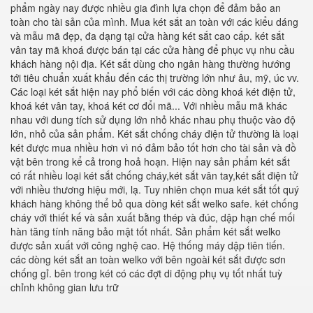
phẩm ngày nay được nhiều gia đình lựa chọn để đảm bảo an
toàn cho tài sản của mình. Mua két sắt an toàn với các kiểu dáng
và mẫu mã đẹp, đa dạng tại cửa hàng két sắt cao cấp. két sắt
vân tay mã khoá được bán tại các cửa hàng để phục vụ nhu cầu
khách hàng nội địa. Két sắt dùng cho ngân hàng thường hướng
tới tiêu chuẩn xuất khẩu đến các thị trường lớn như âu, mỹ, úc vv.
Các loại két sắt hiện nay phổ biến với các dòng khoá két điện tử,
khoá két vân tay, khoá két cơ đổi mã... Với nhiều mẫu mã khác
nhau với dung tích sử dụng lớn nhỏ khác nhau phụ thuộc vào độ
lớn, nhỏ của sản phẩm. Két sắt chống cháy điện tử thường là loại
két được mua nhiều hơn vì nó đảm bảo tốt hơn cho tài sản và đồ
vật bên trong kể cả trong hoả hoạn. Hiện nay sản phẩm két sắt
có rất nhiều loại két sắt chống cháy,két sắt vân tay,két sắt điện tử
với nhiều thương hiệu mới, lạ. Tuy nhiên chọn mua két sắt tốt quý
khách hàng không thể bỏ qua dòng két sắt welko safe. két chống
cháy với thiết kế và sản xuất bằng thép và đúc, dập hạn chế mối
hàn tăng tính năng bảo mật tốt nhất. Sản phẩm két sắt welko
được sản xuất với công nghệ cao. Hệ thống máy dập tiên tiến.
các dòng két sắt an toàn welko với bên ngoài két sắt được sơn
chống gỉ. bên trong két có các đợt di động phụ vụ tốt nhất tuỳ
chỉnh không gian lưu trữ