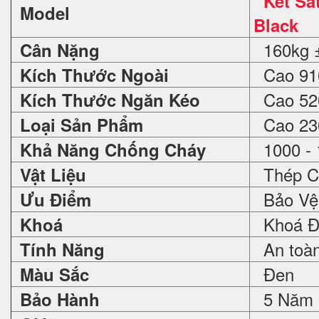
Két Sắ
Model
Black
160kg 
Cân Nặng
Cao 910
Kích Thước Ngoài
Cao 520
Kích Thước Ngăn Kéo
Cao 230
Loại Sản Phẩm
1000 - 
Khả Năng Chống Cháy
Thép C
Vật Liệu
Bảo Vệ 
Ưu Điểm
Khoá Đổ
Khoá
An toàn 
Tính Năng
Đen
Màu Sắc
5 Năm
Bảo Hành