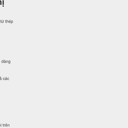
ị
từ thép
ễ dàng
ả các
i trên