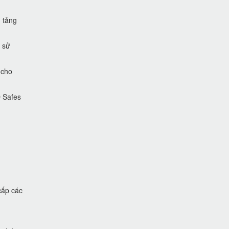
 tảng
 sử
 cho
O Safes
cấp các