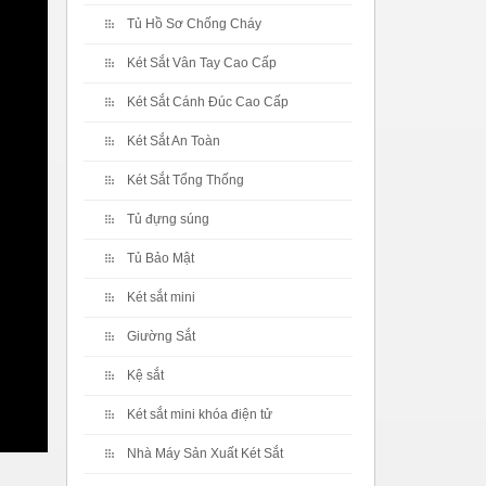
Tủ Hồ Sơ Chống Cháy
Két Sắt Vân Tay Cao Cấp
Két Sắt Cánh Đúc Cao Cấp
Két Sắt An Toàn
Két Sắt Tổng Thống
Tủ đựng súng
Tủ Bảo Mật
Két sắt mini
Giường Sắt
Kệ sắt
Két sắt mini khóa điện tử
Nhà Máy Sản Xuất Két Sắt