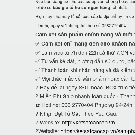
Nếu bạn đang có nhu cầu setup văn phòng hoặc các c
tôi để có
báo giá tủ hồ sơ ngân hàng
tốt nhất.
Hiện nay nhà máy tủ sắt cao cấp là địa chỉ uy tín đ
Liên hệ ngay với chúng tôi theo số 0982770404
Cam kết
sản phẩm chính hãng và mới
✅
Cam kết
chỉ mang đến cho khách hà
✅ Làm việc từ 7h đến 22h cả thứ 7,CN và
✅ Tư vấn kê đặt, hướng dẫn sử dụng, bảo
✅ Thanh toán khi nhận hàng và đã kiểm t
✅ Mọi thắc mắc về sản phẩm hoặc cần tư
?
Hãy để lại ngay SĐT hoặc IBOX trực tiế
?
Miễn Phí Ship nhanh toàn quốc - Thanh
☎️ Hotline: 098 2770404 Phục vụ 24/24h
?
Nhận Đặt Tủ Sắt Theo Yêu Cầu.
? Website:
http://ketsatcaocap.vn
?Website:
https://ketsatcaocap.vn/san-p