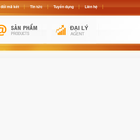
đổi mã két
Tin tức
Tuyển dụng
Liên hệ