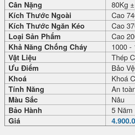
80Kg ±
Cân Nặng
Cao 740
Kích Thước Ngoài
Cao 370
Kích Thước Ngăn Kéo
Cao 200
Loại Sản Phẩm
1000 - 
Khả Năng Chống Cháy
Thép C
Vật Liệu
Bảo Vệ 
Ưu Điểm
Khoá Cơ
Khoá
An toàn 
Tính Năng
Nâu
Màu Sắc
5 Năm
Bảo Hành
Giá
4.900.