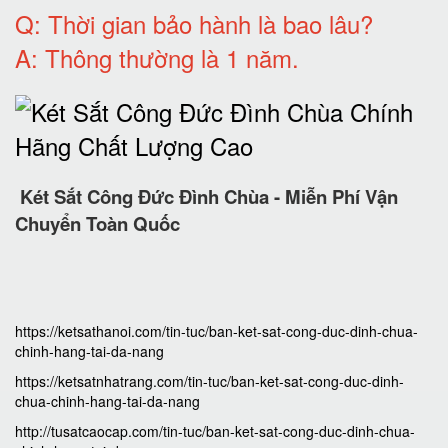
Q: T
hời gian bảo hành
là bao lâu?
A: Thông thường là 1 năm.
Két Sắt Công Đức Đình Chùa - Miễn Phí Vận
Chuyển Toàn Quốc
https://ketsathanoi.com/tin-tuc/ban-ket-sat-cong-duc-dinh-chua-
chinh-hang-tai-da-nang
https://ketsatnhatrang.com/tin-tuc/ban-ket-sat-cong-duc-dinh-
chua-chinh-hang-tai-da-nang
http://tusatcaocap.com/tin-tuc/ban-ket-sat-cong-duc-dinh-chua-