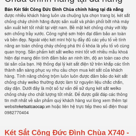
Bán Két Sắt Công Đức Đình Chùa chính hãng tại đà nẵng
được nhiều khách hàng luôn ưa chuộng lựa chọn trang bị. két sắt
chống cháy chính hãng được sản xuất và phân phối bởi nhà máy
sản xuất két tốt nhất tại việt nam. Bề mặt két chống cháy với lớp
sơn chống trầy xước. Công nghệ sơn hiện đại đảm bảo an toàn
và bền đẹp. Ngoài việc két mini hội tụ đầy đủ các yếu tố về tính
năng an toàn chống cháy chống phá thì ổ khóa là yếu tố vô cùng
quan trọng. Sản phẩm két sắt welko mini tốt với nhiều mẫu khoá
hiện đại mang đến tính đảm bảo an ninh lớn, độ an toàn cao cho
tài sản của bạn. Hệ thống đại lý két sắt điện tử trên khắp các tỉnh
thành sẵn sàng phục vụ nhu cầu chọn mua két sắt của khách
hàng. Tính năng chống trộm luôn luôn được đảm bảo do két sắt
chống cháy welko thường được làm từ nguyên liệu chắc chắn,
dày dặn. Dưới đây là một số tư vấn để sử dụng két sắt welko
chống cháy cho chất lượng tốt nhất. Để được giải đáp các thông
tin mới nhất về sản phẩm quý khách hàng vui lòng xem thêm tại
website
ketsatcaocap.vn
hoặc liên hệ trực tiếp theo số điện thoại
0982770404
Két Sắt Công Đức Đình Chùa X740 -