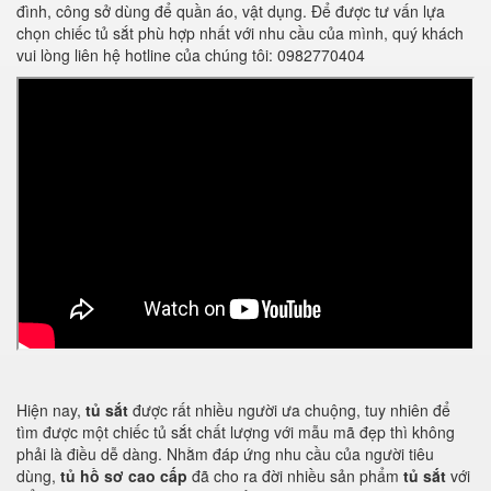
đình, công sở dùng để quần áo, vật dụng. Để được tư vấn lựa
chọn chiếc tủ sắt phù hợp nhất với nhu cầu của mình, quý khách
vui lòng liên hệ hotline của chúng tôi: 0982770404
Hiện nay,
tủ sắt
được rất nhiều người ưa chuộng, tuy nhiên để
tìm được một chiếc tủ sắt chất lượng với mẫu mã đẹp thì không
phải là điều dễ dàng. Nhằm đáp ứng nhu cầu của người tiêu
dùng,
tủ hồ sơ cao cấp
đã cho ra đời nhiều sản phẩm
tủ sắt
với