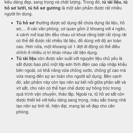
kiểu dáng đẹp, sang trọng và chất lượng. Trong đó,
tủ tài liệu, tủ
hồ sơ lưới, tủ hồ sơ gương
là một sản phẩm được rất nhiều
người tin dùng.
Tủ hồ sơ
thường được sử dụng để chứa đựng tài liệu, hồ
sơ,… ở các văn phòng, cơ quan gồm 2 khoang với 4 ngăn,
4 cánh mở loại lớn đều nhau có khoá riêng biệt rất rộng rãi
có thể để được rất nhiều tài liệu, đồ dùng với độ an toàn
cao. Hơn nữa, một khoang có 1 đợt di động có thể điều
chỉnh ở nhiều vị trí khác nhau rất tiện dụng.
Tủ tài liệu
còn được sản xuất với nguyên liệu chủ yếu là
sắt được bao phủ một lớp sơn tĩnh điện cao cấp nhập khẩu
bên ngoài, có khả năng vừa chống xước, chống gỉ cao mà
vừa mang đến sự an toàn cho người sử dụng. Bên cạnh
đó, sản phẩm này còn tạo nên sự kết nối giữa phần sắt và
vít sắt, cho nên có thể hạn chế được sự hỏng tróc trong
quá trình vận chuyển, tháo lắp. Ngoài ra, tủ hồ sơ sắt còn
được thiết kế với kiểu dáng sang trọng, màu sắc trang nhã
tạo nên sự tinh tế, hiện đại, mang lại vẻ đẹp cho căn
phòng.