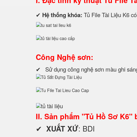
I. Đặc tính kỹ thuật
Tủ File Tà
✔
Hệ thống khóa:
Tủ File Tài Liệu K6 có
Công Nghệ sơn:
✔ Sử dụng công nghệ sơn màu ghi sáng l
II. Sản phẩm "Tủ Hồ Sơ K6"
✔
: BDI
XUẤT XỨ