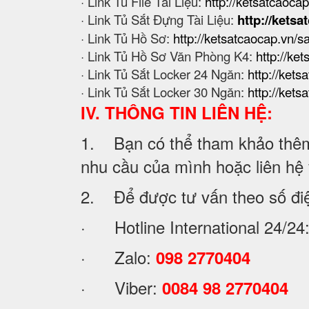
· Link Tủ File Tài Liệu:
http://ketsatcaocap.
· Link Tủ Sắt Đựng Tài Liệu:
http://ketsa
· Link Tủ Hồ Sơ:
http://ketsatcaocap.vn/
· Link Tủ Hồ Sơ Văn Phòng K4:
http://ke
· Link Tủ Sắt Locker 24 Ngăn:
http://kets
· Link Tủ Sắt Locker 30 Ngăn:
http://kets
IV. THÔNG TIN LIÊN HỆ:
1. Bạn có thể tham khảo thêm 
nhu cầu của mình hoặc liên hệ vớ
2. Để được tư vấn theo số đi
· Hotline International 24/24
· Zalo:
098 2770404
· Viber:
0084 98 2770404