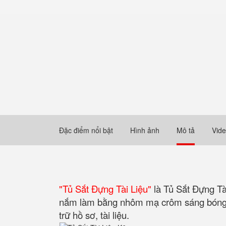
Đặc điểm nổi bật
Hình ảnh
Mô tả
Vid
"Tủ Sắt Đựng Tài Liệu"
là Tủ Sắt Đựng Tà
nắm làm bằng nhôm mạ crôm sáng bóng li
trữ hồ sơ, tài liệu.