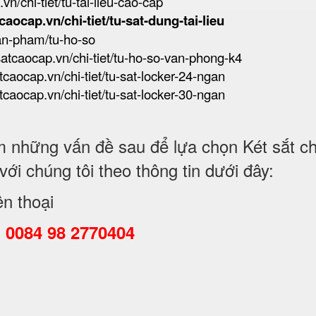
vn/chi-tiet/tu-tai-lieu-cao-cap
tcaocap.vn/chi-tiet/tu-sat-dung-tai-lieu
san-pham/tu-ho-so
tsatcaocap.vn/chi-tiet/tu-ho-so-van-phong-k4
atcaocap.vn/chi-tiet/tu-sat-locker-24-ngan
atcaocap.vn/chi-tiet/tu-sat-locker-30-ngan
những vấn đề sau để lựa chọn Két sắt chố
i chúng tôi theo thông tin dưới đây:
ện thoại
:
0084 98 2770404