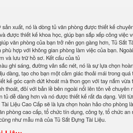
 sản xuất, nó là dòng tủ văn phòng được thiết kế chuyên 
ày và được thiết kế khoa học, giúp bạn sắp xếp công việc
iúp văn phòng của bạn trở nên gọn gàng hơn, Tủ Sắt Tài
 phù hợp với không gian phòng làm việc của bạn. Ngoài 
ếm và lưu trữ hồ sơ. Kết cấu của tủ
u ghi sáng, đường vân sắc nét, nó là sự lựa chọn hoàn
u dàng, tạo cho bạn một cảm giác thoải mái trong quá t
iết kế góc cạnh dứt khoát mà thon gọn với tay nắm vừa tầ
thoát, đôí với bản lề bên ngoài nổi lên tôn vẻ chuyên 
n tủ dễ dàng hơn và nó được thiết kế rất đa dạng. Với t
Tủ Tài Liệu Cao Cấp sẽ là lựa chọn hoàn hảo cho phòng 
n phòng cao cấp, tổ chức tín dụng, công ty, tổ chức an
 cũng như mẫu mã của Tủ Sắt Đựng Tài Liệu.