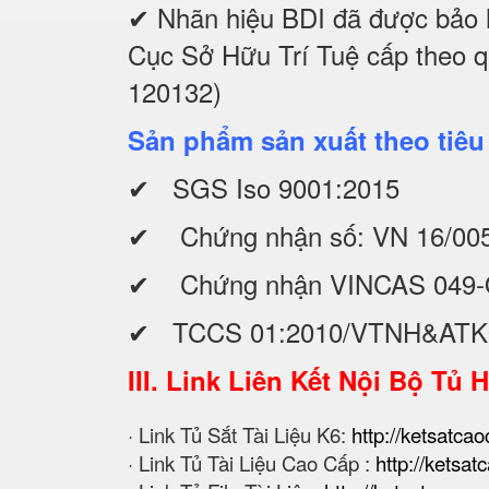
✔ Nhãn hiệu BDI đã được bảo 
Cục Sở Hữu Trí Tuệ cấp theo 
120132)
Sản phẩm sản xuất theo tiêu
✔ SGS Iso 9001:2015
✔ Chứng nhận số: VN 16/00
✔ Chứng nhận VINCAS 049-
✔ TCCS 01:2010/VTNH&AT
III. Link Liên Kết Nội Bộ Tủ 
· Link Tủ Sắt Tài Liệu K6:
http://ketsatcaoc
· Link Tủ Tài Liệu Cao Cấp :
http://ketsat