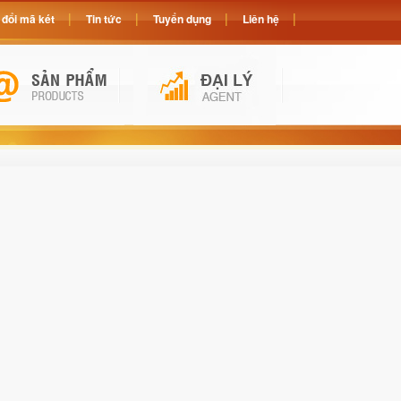
đổi mã két
Tin tức
Tuyển dụng
Liên hệ