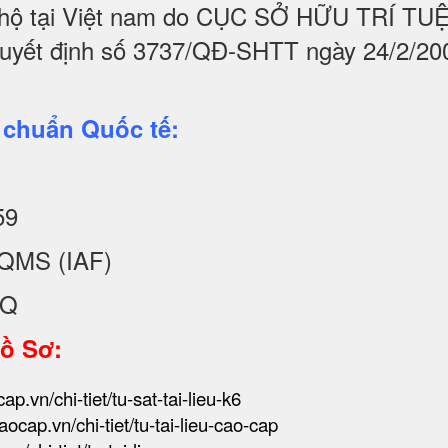
hộ tại Việt nam do CỤC SỞ HỮU TRÍ T
quyết định số 3737/QĐ-SHTT ngày 24/2/20
 chuẩn Quốc tế:
59
QMS (IAF)
KQ
Hồ Sơ:
ap.vn/chi-tiet/tu-sat-tai-lieu-k6
caocap.vn/chi-tiet/tu-tai-lieu-cao-cap