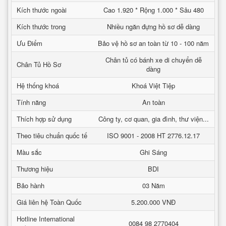
Kích thước ngoài
Cao 1.920 * Rộng 1.000 * Sâu 480
Kích thước trong
Nhiều ngăn đựng hồ sơ dễ dàng
Ưu Điểm
Bảo vệ hồ sơ an toàn từ 10 - 100 năm
Chân tủ có bánh xe di chuyển dễ
Chân Tủ Hồ Sơ
dàng
Hệ thống khoá
Khoá Việt Tiệp
Tính năng
An toàn
Thích hợp sử dụng
Công ty, cơ quan, gia đình, thư viện...
Theo tiêu chuẩn quốc tế
ISO 9001 - 2008 HT 2776.12.17
Màu sắc
Ghi Sáng
Thương hiệu
BDI
Bảo hành
03 Năm
Giá liên hệ Toàn Quốc
5.200.000 VNĐ
Hotline International
0084 98 2770404