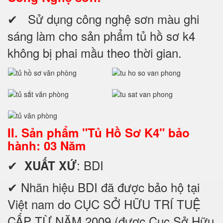
✔ Sử dụng công nghệ sơn màu ghi
sáng làm cho sản phẩm tủ hồ sơ k4
không bị phai mầu theo thời gian.
II. Sản phẩm "Tủ Hồ Sơ K4" bảo
hành: 03 Năm
✔
: BDI
XUẤT XỨ
✔ Nhãn hiệu BDI đã được bảo hộ tại
Việt nam do CỤC SỞ HỮU TRÍ TUỆ
CẤP TỪ NĂM 2009 (được Cục Sở Hữu