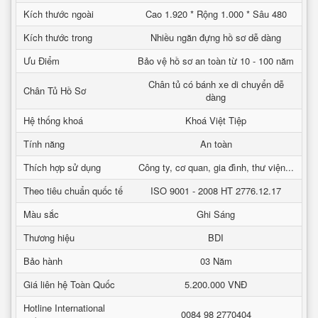
Kích thước ngoài
Cao 1.920 * Rộng 1.000 * Sâu 480
Kích thước trong
Nhiều ngăn đựng hồ sơ dễ dàng
Ưu Điểm
Bảo vệ hồ sơ an toàn từ 10 - 100 năm
Chân tủ có bánh xe di chuyển dễ
Chân Tủ Hồ Sơ
dàng
Hệ thống khoá
Khoá Việt Tiệp
Tính năng
An toàn
Thích hợp sử dụng
Công ty, cơ quan, gia đình, thư viện...
Theo tiêu chuẩn quốc tế
ISO 9001 - 2008 HT 2776.12.17
Màu sắc
Ghi Sáng
Thương hiệu
BDI
Bảo hành
03 Năm
Giá liên hệ Toàn Quốc
5.200.000 VNĐ
Hotline International
0084 98 2770404