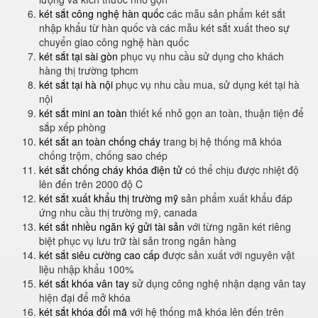
két sắt công nghệ hàn quốc
các mẫu sản phẩm két sắt
nhập khẩu từ hàn quốc và các mẫu két sắt xuất theo sự
chuyển giao công nghệ hàn quốc
két sắt tại sài gòn
phục vụ nhu cầu sử dụng cho khách
hàng thị trường tphcm
két sắt tại hà nội
phục vụ nhu cầu mua, sử dụng két tại hà
nội
két sắt mini an toàn
thiết kế nhỏ gọn an toàn, thuận tiện để
sắp xếp phòng
két sắt an toàn chống cháy
trang bị hệ thống mã khóa
chống trộm, chống sao chép
két sắt chống cháy khóa điện tử
có thể chịu được nhiệt độ
lên đến trên 2000 độ C
két sắt xuất khẩu thị trường mỹ
sản phẩm xuất khẩu đáp
ứng nhu cầu thị trường mỹ, canada
két sắt nhiều ngăn ký gửi tài sản
với từng ngăn két riêng
biệt phục vụ lưu trữ tài sản trong ngân hàng
két sắt siêu cường cao cấp
được sản xuất với nguyên vật
liệu nhập khẩu 100%
két sắt khóa vân tay
sử dụng công nghệ nhận dạng vân tay
hiện đại để mở khóa
két sắt khóa đổi mã
với hệ thống mã khóa lên đến trên