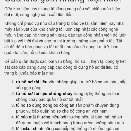
Cửa kho hiện nay chúng tôi đang cung cấp với nhiều mẫu hiện
đại mới, công nghệ sản xuất tiên tiến.
Không chỉ phục vụ nhu cầu trang bị bảo vệ tài sản. hiện nay nhà
máy sản xuất cửa kho chúng tôi luôn cập nhật các công nghệ
mới. Nâng cấp hệ thống sản xuất, đào tạo công nhân viên để luôn
bắt kịp với thời đại và cho ra thị trường những sản phẩm tốt. Tất
cả để đảm bảo phục vụ tốt nhất nhu cầu sử dụng lưu trữ, bảo
quản tài sản, hồ sơ của khách hàng.
Để bảo quản được các loại văn bằng, hồ sơ ... hiện tại công ty két
sắt cao cấp đang cung cấp các dòng tủ đựng hồ sơ tài liệu có
trang bị khóa bảo mật như:
tủ hồ sơ tài liệu
văn phòng giúp lưu trữ hồ sơ an toàn, sắp
xếp gọn gàng
tủ hồ sơ tài liệu chống cháy
trang bị hệ thống an toàn
chống cháy bảo quản hồ sơ tốt nhất
tủ hồ sơ dùng trong bộ công an
sản phẩm chuyên dụng
phục vụ bảo quản hồ sơ cho bộ công an việt nam
tủ bảo mật thương hiệu bdi
thương hiệu tủ bảo mật hồ sơ
đã quen thuộc với khách hàng trong nước những năm qua
tủ locker chính hãng cao cấp
hệ thống tủ nhiều ngăn có