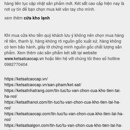
hàng liên tục cập nhật sản phẩm mới. Két sắt cao cấp hiện nay là
nơi uy tín để bạn chọn mua két vân tay cho mình.
xem thêm
cửa kho lạnh
Khi mua cửa kho tiền quý khách lưu ý không nên chọn mua hàng
rẻ tiền, thanh lý, hàng không rõ nguồn gốc xuất xứ, hàng không
có tem bảo hành, giấy tờ chứng minh nguồn gốc chất lượng sản
phẩm. Xem thêm các sản phẩm két sắt tại website
www.ketsatcaocap.vn
hoặc liên hệ với chúng tôi theo số hotline
0982770404
https://ketsatcaocap.vn/
https://ketsatcaocap.vn/san-pham/ket-sat/
https://ketsatnhatrang.com/tin-tuc/tu-van-chon-cua-kho-tien-tai-
ha-noi/
https://ketsathanoi.com/tin-tuc/tu-van-chon-cua-kho-tien-tai-ha-
noi/
https://ketsatcaocap.com/tin-tuc/tu-van-chon-cua-kho-tien-tai-ha-
noi/
https://ketsatsaigon.com/tin-tuc/tu-van-chon-cua-kho-tien-tai-ha-