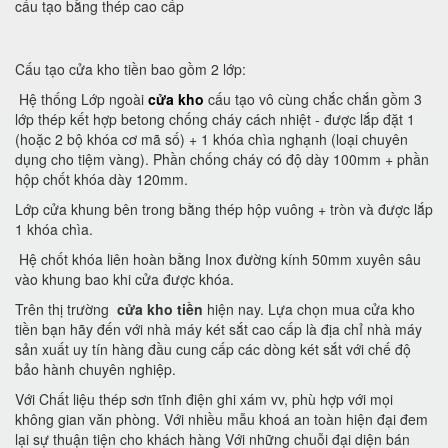
cấu tạo bằng thép cao cấp
Cấu tạo cửa kho tiền bao gồm 2 lớp:
Hệ thống Lớp ngoài
cửa kho
cấu tạo vô cùng chắc chắn gồm 3
lớp thép kết hợp betong chống cháy cách nhiệt - được lắp đặt 1
(hoặc 2 bộ khóa cơ mã số) + 1 khóa chìa nghạnh (loại chuyên
dụng cho tiệm vàng). Phần chống cháy có độ dày 100mm + phần
hộp chốt khóa dày 120mm.
Lớp cửa khung bên trong bằng thép hộp vuông + tròn và được lắp
1 khóa chìa.
Hệ chốt khóa liên hoàn bằng Inox đường kính 50mm xuyên sâu
vào khung bao khi cửa được khóa.
Trên thị trường
cửa kho tiền
hiện nay. Lựa chọn mua cửa kho
tiền bạn hãy đến với nhà máy két sắt cao cấp là địa chỉ nhà máy
sản xuất uy tín hàng đầu cung cấp các dòng két sắt với chế độ
bảo hành chuyên nghiệp.
Với Chất liệu thép sơn tĩnh điện ghi xám vv, phù hợp với mọi
không gian văn phòng. Với nhiều mẫu khoá an toàn hiện đại đem
lại sự thuận tiện cho khách hàng Với những chuỗi đại diện bán