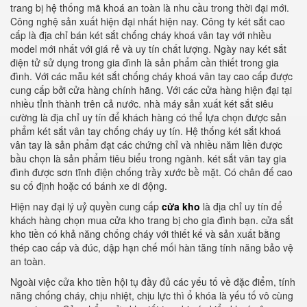
trang bị hệ thống mã khoá an toàn là nhu cầu trong thời đại mới.
Công nghệ sản xuất hiện đại nhất hiện nay. Công ty két sắt cao
cấp là địa chỉ bán két sắt chống cháy khoá vân tay với nhiều
model mới nhất với giá rẻ và uy tín chất lượng. Ngày nay két sắt
điện tử sử dụng trong gia đình là sản phẩm cần thiết trong gia
đình. Với các mẫu két sắt chống cháy khoá vân tay cao cấp được
cung cấp bởi cửa hàng chính hãng. Với các cửa hàng hiện đại tại
nhiều tỉnh thành trên cả nước. nhà máy sản xuất két sắt siêu
cường là địa chỉ uy tín để khách hàng có thể lựa chọn được sản
phẩm két sắt vân tay chống cháy uy tín. Hệ thống két sắt khoá
vân tay là sản phẩm đạt các chứng chỉ và nhiều năm liền được
bầu chọn là sản phẩm tiêu biểu trong ngành. két sắt vân tay gia
đình được sơn tĩnh điện chống trầy xước bề mặt. Có chân đế cao
su cố định hoặc có bánh xe di động.
Hiện nay đại lý uỷ quyền cung cấp
cửa kho
là địa chỉ uy tín để
khách hàng chọn mua cửa kho trang bị cho gia đình bạn. cửa sắt
kho tiền có khả năng chống cháy với thiết kế và sản xuất bằng
thép cao cấp và đúc, dập hạn chế mối hàn tăng tính năng bảo vệ
an toàn.
Ngoài việc cửa kho tiền hội tụ đầy đủ các yếu tố về đặc điểm, tính
năng chống cháy, chịu nhiệt, chịu lực thì ổ khóa là yếu tố vô cùng