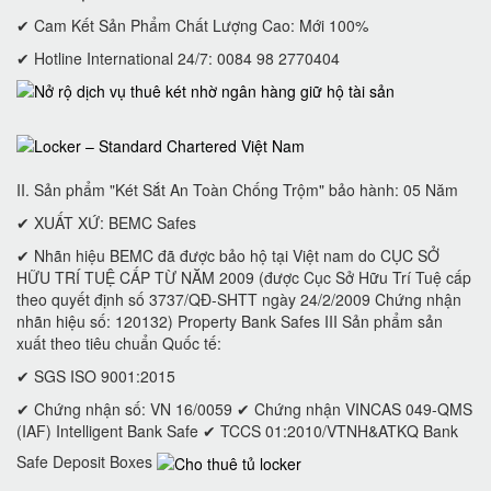
✔ Cam Kết Sản Phẩm Chất Lượng Cao: Mới 100%
✔ Hotline International 24/7: 0084 98 2770404
II. Sản phẩm "Két Sắt An Toàn Chống Trộm" bảo hành: 05 Năm
✔ XUẤT XỨ: BEMC Safes
✔ Nhãn hiệu BEMC đã được bảo hộ tại Việt nam do CỤC SỞ
HỮU TRÍ TUỆ CẤP TỪ NĂM 2009 (được Cục Sở Hữu Trí Tuệ cấp
theo quyết định số 3737/QĐ-SHTT ngày 24/2/2009 Chứng nhận
nhãn hiệu số: 120132) Property Bank Safes III Sản phẩm sản
xuất theo tiêu chuẩn Quốc tế:
✔ SGS ISO 9001:2015
✔ Chứng nhận số: VN 16/0059 ✔ Chứng nhận VINCAS 049-QMS
(IAF) Intelligent Bank Safe ✔ TCCS 01:2010/VTNH&ATKQ Bank
Safe Deposit Boxes