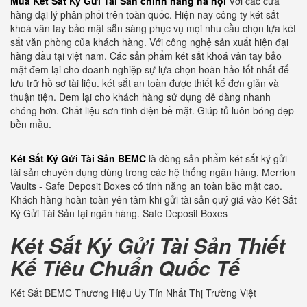
Mua Két Sắt Ký Gửi Tài Sản chính hãng hà nội
Với các cửa
hàng đại lý phân phối trên toàn quốc. Hiện nay công ty két sắt
khoá vân tay bảo mật sẵn sàng phục vụ mọi nhu cầu chọn lựa két
sắt văn phòng của khách hàng. Với công nghệ sản xuất hiện đại
hàng đầu tại việt nam. Các sản phẩm két sắt khoá vân tay bảo
mật đem lại cho doanh nghiệp sự lựa chọn hoàn hảo tốt nhất để
lưu trữ hồ sơ tài liệu. két sắt an toàn được thiết kế đơn giản và
thuận tiện. Đem lại cho khách hàng sử dụng dễ dàng nhanh
chóng hơn. Chất liệu sơn tĩnh điện bề mặt. Giúp tủ luôn bóng đẹp
bền mầu.
Két Sắt Ký Gửi Tài Sản BEMC
là dòng sản phẩm két sắt ký gửi
tài sản chuyên dụng dùng trong các hệ thống ngân hàng, Merrion
Vaults - Safe Deposit Boxes có tính năng an toàn bảo mật cao.
Khách hàng hoàn toàn yên tâm khi gửi tài sản quý giá vào Két Sắt
Ký Gửi Tài Sản tại ngân hàng. Safe Deposit Boxes
Két Sắt Ký Gửi Tài Sản Thiết
Kế Tiêu Chuẩn Quốc Tế
Két Sắt BEMC Thương Hiệu Uy Tín Nhất Thị Trường Việt