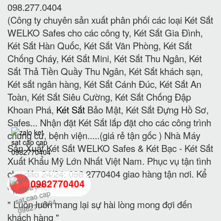
098.277.0404
(Công ty chuyên sản xuất phân phối các loại Két Sắt
WELKO Safes cho các công ty, Két Sắt Gia Đình,
Két Sắt Hàn Quốc, Két Sắt Văn Phòng, Két Sắt
Chống Cháy, Két Sắt Mini, Két Sắt Thu Ngân, Két
Sắt Thả Tiền Quầy Thu Ngân, Két Sắt khách sạn,
Két sắt ngân hàng, Két Sắt Cánh Đúc, Két Sắt An
Toàn, Két Sắt Siêu Cường, Két Sắt Chống Đập
Khoan Phá,
Két Sắt
Bảo Mật, Két Sắt Đựng Hồ Sơ,
Safes... Nhận đặt Két Sắt lắp đặt cho các công trình
chung cư, bệnh viện.....(giá rẻ tận gốc ) Nhà Máy
Sản Xuất Két Sắt WELKO Safes & Két Bạc - Két Sắt
Xuất Khẩu Mỹ Lớn Nhất Việt Nam. Phục vụ tận tình
chu đáo 24/24: 098 2770404 giao hàng tận nơi. Kể
0982770404
cả ngày lễ.
" Luôn luôn mang lại sự hài lòng mong đợi đến
back
khách hàng "