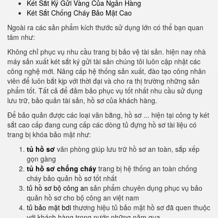
Két Sắt Ký Gửi Vàng Của Ngân Hàng
Két Sắt Chống Cháy Bảo Mật Cao
Ngoài ra các sản phẩm kích thước sử dụng lớn có thể bạn quan
tâm như:
Không chỉ phục vụ nhu cầu trang bị bảo vệ tài sản. hiện nay nhà
máy sản xuất két sắt ký gửi tài sản chúng tôi luôn cập nhật các
công nghệ mới. Nâng cấp hệ thống sản xuất, đào tạo công nhân
viên để luôn bắt kịp với thời đại và cho ra thị trường những sản
phẩm tốt. Tất cả để đảm bảo phục vụ tốt nhất nhu cầu sử dụng
lưu trữ, bảo quản tài sản, hồ sơ của khách hàng.
Để bảo quản được các loại văn bằng, hồ sơ ... hiện tại công ty két
sắt cao cấp đang cung cấp các dòng tủ đựng hồ sơ tài liệu có
trang bị khóa bảo mật như:
tủ hồ sơ
văn phòng giúp lưu trữ hồ sơ an toàn, sắp xếp
gọn gàng
tủ hồ sơ chống cháy
trang bị hệ thống an toàn chống
cháy bảo quản hồ sơ tốt nhất
tủ hồ sơ bộ công an
sản phẩm chuyên dụng phục vụ bảo
quản hồ sơ cho bộ công an việt nam
tủ bảo mật bdi
thương hiệu tủ bảo mật hồ sơ đã quen thuộc
với khách hàng trong nước những năm qua