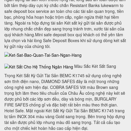
bởi tấm thép dày cực kỳ chắc chắn Resistant Banks lukewarm to
safe deposit box service an toàn cho các tài sản quan trọng, tiền
bạc, phòng hỏa hoạn hoặc trộm cắp, ngăn ngừa thiệt hại tiềm
tàng. Ngoài ra hộp đựng tài sản Két sắt ký gửi tài sản được phủ
lớp nhung chắc chắn đẹp sang trọng tránh trơn, xước tài sản của
quý khách hàng.Mini safe deposit box quý khách có thể yên tâm
lựa chọn và hài lòng Safe Deposit Boxes khi sử dụng dòng két sắt
ký gửi này của chúng tôi.
Màu Sắc Két Sắt Sang
Trọng Két Sắt Ký Gửi Tài Sản BEMC K1745 sử dụng công nghệ
sơn tĩnh điện nano, DIAMOND SAFES đây là một trong những
công nghệ sơn hiện đại. COBRA SAFES Với màu Brown sang
trọng lịch lãm theo tiêu chuẩn của Châu Âu công nghệ này két sẽ
được phủ bởi các lớp sơn đều, dày và bóng mịn, BURGLARY
FIRE SAFES chống gỉ và đặc biệt rất bền màu theo thời gian.
Hotel Safe. Mặt ngoài Két Sắt Ký Gửi Tài Sản BEMC K1745 trang
bị tấm INOX 304 màu vàng Gold sang trọng. Bên trong hộp đựng
tài sản được phủ lớp nhung màu đỏ sang trọng. Tất cả cấu tạo
cho một chiếc két hoàn hảo cao cấp hiện đại.