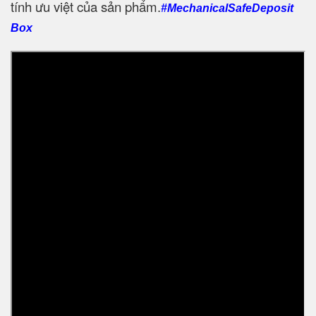
tính ưu việt của sản phẩm.
#MechanicalSafeDeposit
Box