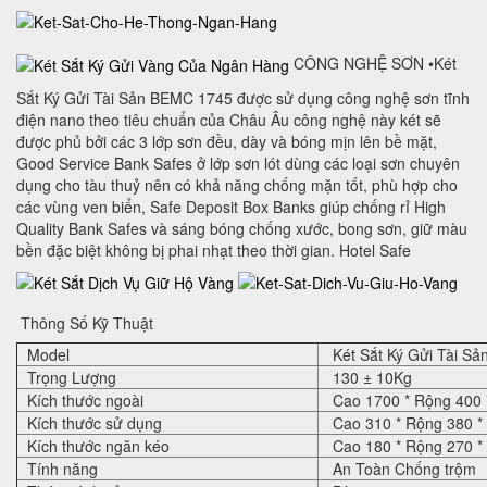
CÔNG NGHỆ SƠN •Két
Sắt Ký Gửi Tài Sản BEMC 1745 được sử dụng công nghệ sơn tĩnh
điện nano theo tiêu chuẩn của Châu Âu công nghệ này két sẽ
được phủ bởi các 3 lớp sơn đều, dày và bóng mịn lên bề mặt,
Good Service Bank Safes ở lớp sơn lót dùng các loại sơn chuyên
dụng cho tàu thuỷ nên có khả năng chống mặn tốt, phù hợp cho
các vùng ven biển, Safe Deposit Box Banks‎ giúp chống rỉ High
Quality Bank Safes và sáng bóng chống xước, bong sơn, giữ màu
bền đặc biệt không bị phai nhạt theo thời gian. Hotel Safe
Thông Số Kỹ Thuật
Model
Két Sắt Ký Gửi Tài S
Trọng Lượng
130 ± 10Kg
Kích thước ngoài
Cao 1700 * Rộng 400 
Kích thước sử dụng
Cao 310 * Rộng 380 *
Kích thước ngăn kéo
Cao 180 * Rộng 270 *
Tính năng
An Toàn Chống trộm