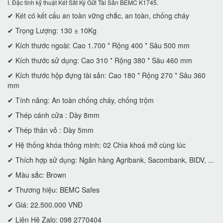
I. Đặc tính kỹ thuật Két Sắt Ký Gửi Tài Sản BEMC K1745.
✔ Két có kết cấu an toàn vững chắc, an toàn, chống cháy
✔ Trọng Lượng: 130 ± 10Kg
✔ Kích thước ngoài: Cao 1.700 * Rộng 400 * Sâu 500 mm
✔ Kích thước sử dụng: Cao 310 * Rộng 380 * Sâu 460 mm
✔ Kích thước hộp đựng tài sản: Cao 180 * Rộng 270 * Sâu 360
mm
✔ Tính năng: An toàn chống cháy, chống trộm
✔ Thép cánh cửa : Dày 8mm
✔ Thép thân vỏ : Dày 5mm
✔ Hệ thống khóa thông minh: 02 Chìa khoá mở cùng lúc
✔ Thích hợp sử dụng: Ngân hàng Agribank, Sacombank, BIDV, ...
✔ Màu sắc: Brown
✔ Thương hiệu: BEMC Safes
✔ Giá: 22.500.000 VNĐ
✔ Liên Hệ Zalo: 098 2770404