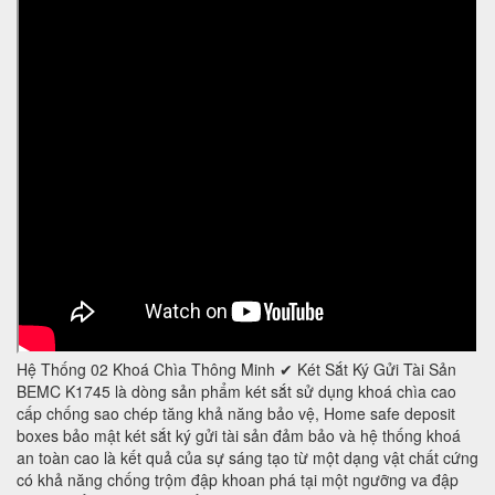
Hệ Thống 02 Khoá Chìa Thông Minh ✔ Két Sắt Ký Gửi Tài Sản
BEMC K1745 là dòng sản phẩm két sắt sử dụng khoá chìa cao
cấp chống sao chép tăng khả năng bảo vệ, Home safe deposit
boxes bảo mật két sắt ký gửi tài sản đảm bảo và hệ thống khoá
an toàn cao là kết quả của sự sáng tạo từ một dạng vật chất cứng
có khả năng chống trộm đập khoan phá tại một ngưỡng va đập