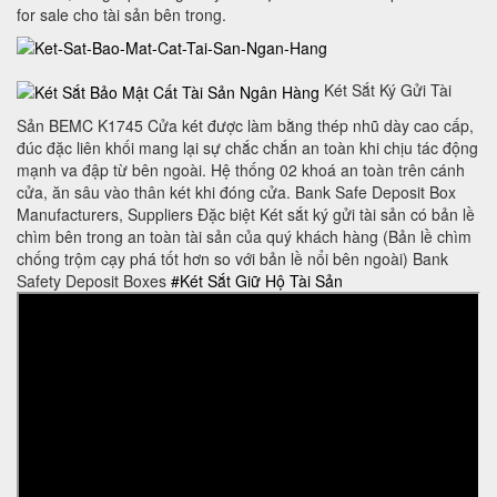
for sale cho tài sản bên trong.
Két Sắt Ký Gửi Tài
Sản BEMC K1745 Cửa két được làm bằng thép nhũ dày cao cấp,
đúc đặc liên khối mang lại sự chắc chắn an toàn khi chịu tác động
mạnh va đập từ bên ngoài. Hệ thống 02 khoá an toàn trên cánh
cửa, ăn sâu vào thân két khi đóng cửa. Bank Safe Deposit Box
Manufacturers, Suppliers Đặc biệt Két sắt ký gửi tài sản có bản lề
chìm bên trong an toàn tài sản của quý khách hàng (Bản lề chìm
chống trộm cạy phá tốt hơn so với bản lề nổi bên ngoài) Bank
Safety Deposit Boxes
#Két Sắt Giữ Hộ Tài Sản