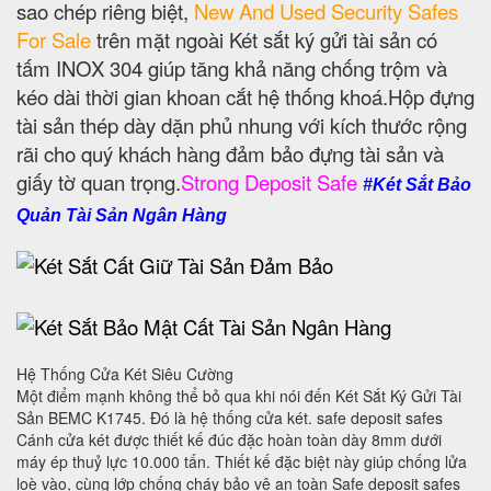
sao chép riêng biệt,
New And Used Security Safes
For Sale
trên mặt ngoài Két sắt ký gửi tài sản có
tấm INOX 304 giúp tăng khả năng chống trộm và
kéo dài thời gian khoan cắt hệ thống khoá.Hộp đựng
tài sản thép dày dặn phủ nhung với kích thước rộng
rãi cho quý khách hàng đảm bảo đựng tài sản và
giấy tờ quan trọng.
Strong Deposit Safe
#Két Sắt Bảo
Quản Tài Sản Ngân Hàng
Hệ Thống Cửa Két Siêu Cường
Một điểm mạnh không thể bỏ qua khi nói đến Két Sắt Ký Gửi Tài
Sản BEMC K1745. Đó là hệ thống cửa két. safe deposit safes
Cánh cửa két được thiết kế đúc đặc hoàn toàn dày 8mm dưới
máy ép thuỷ lực 10.000 tấn. Thiết kế đặc biệt này giúp chống lửa
loè vào, cùng lớp chống cháy bảo vệ an toàn Safe deposit safes