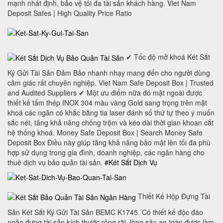
mạnh nhất định, bảo vệ tối đa tài sản khách hàng. Viet Nam
Deposit Safes | High Quality Price Ratio
✔ Tốc độ mở khoá Két Sắt
Ký Gửi Tài Sản Đảm Bảo nhanh nhạy mang đến cho người dùng
cảm giác rất chuyên nghiệp. Viet Nam Safe Deposit Box | Trusted
and Audited Suppliers ✔ Một ưu điểm nữa đó mặt ngoài được
thiết kế tấm thép INOX 304 màu vàng Gold sang trọng trên mặt
khoá các ngăn có khắc bằng tia laser đánh số thứ tự theo ý muốn
sắc nét, tăng khả năng chống trộm và kéo dài thời gian khoan cắt
hệ thống khoá. Money Safe Deposit Box | Search Money Safe
Deposit Box Điều này giúp tăng khả năng bảo mật lên tối đa phù
hợp sử dụng trong gia đình, doanh nghiệp, các ngân hàng cho
thuê dịch vụ bảo quản tài sản.
#Két Sắt Dịch Vụ
Thiết Kế Hộp Đựng Tài
Sản Két Sắt Ký Gửi Tài Sản BEMC K1745. Có thiết kế độc đáo
ngăn đựng tài sản kích thước rộng rãi, lòng sâu an toàn được làm