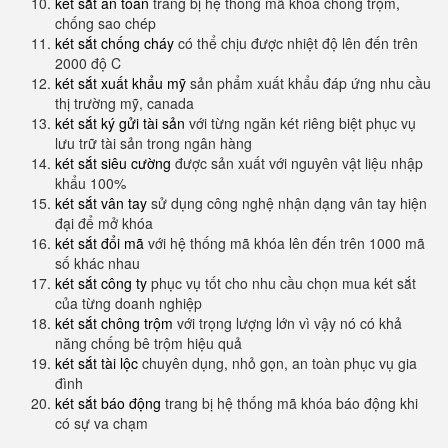
két sắt an toàn
trang bị hệ thống mã khóa chống trộm,
chống sao chép
két sắt chống cháy
có thể chịu được nhiệt độ lên đến trên
2000 độ C
két sắt xuất khẩu mỹ
sản phẩm xuất khẩu đáp ứng nhu cầu
thị trường mỹ, canada
két sắt ký gửi tài sản
với từng ngăn két riêng biệt phục vụ
lưu trữ tài sản trong ngân hàng
két sắt siêu cường
được sản xuất với nguyên vật liệu nhập
khẩu 100%
két sắt vân tay
sử dụng công nghệ nhận dạng vân tay hiện
đại để mở khóa
két sắt đổi mã
với hệ thống mã khóa lên đến trên 1000 mã
số khác nhau
két sắt công ty
phục vụ tốt cho nhu cầu chọn mua két sắt
của từng doanh nghiệp
két sắt chông trộm
với trọng lượng lớn vì vậy nó có khả
năng chống bê trộm hiệu quả
két sắt tài lộc
chuyên dụng, nhỏ gọn, an toàn phục vụ gia
đình
két sắt báo động
trang bị hệ thống mã khóa báo động khi
có sự va chạm