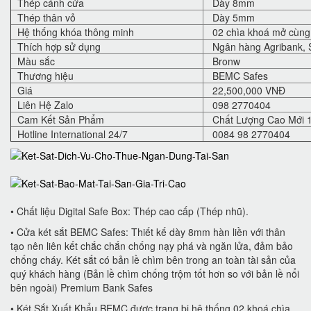
Thép cánh cửa
Dày 8mm
Thép thân vỏ
Dày 5mm
Hệ thống khóa thông minh
02 chìa khoá mở cùng 
Thích hợp sử dụng
Ngân hàng Agribank, S
Màu sắc
Bronw
Thương hiệu
BEMC Safes
Giá
22,500,000 VNĐ
Liên Hệ Zalo
098 2770404
Cam Kết Sản Phẩm
Chất Lượng Cao Mới 
Hotline International 24/7
0084 98 2770404
• Chất liệu Digital Safe Box: Thép cao cấp (Thép nhũ).
• Cửa két sắt BEMC Safes: Thiết kế dày 8mm hàn liền với thân
tạo nên liên kết chắc chắn chống nạy phá và ngăn lửa, đảm bảo
chống cháy. Két sắt có bản lề chìm bên trong an toàn tài sản của
quý khách hàng (Bản lề chìm chống trộm tốt hơn so với bản lề nổi
bên ngoài) Premium Bank Safes
• Két Sắt Xuất Khẩu BEMC được trang bị hệ thống 02 khoá chìa