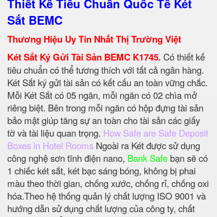
Thiết Kế Tiêu Chuẩn Quốc Tế Két
Sắt BEMC
Thương Hiệu Uy Tín Nhất Thị Trường Việt
Két Sắt Ký Gửi Tài Sản BEMC K1745.
Có thiết kế
tiêu chuẩn có thể tương thích với tất cả ngân hàng.
Két Sắt ký gửi tài sản có kết cấu an toàn vững chắc.
Mỗi Két Sắt có 05 ngăn, mỗi ngăn có 02 chìa mở
riêng biệt. Bên trong mỗi ngăn có hộp đựng tài sản
bảo mật giúp tăng sự an toàn cho tài sản các giấy
tờ và tài liệu quan trọng.
How Safe are Safe Deposit
Boxes in Hotel Rooms
Ngoài ra Két được sử dụng
công nghệ sơn tĩnh điện nano,
Bank Safe
bạn sẽ có
1 chiếc két sắt, két bạc sáng bóng, không bị phai
màu theo thời gian, chống xước, chống rỉ, chống oxi
hóa.Theo hệ thống quản lý chất lượng ISO 9001 và
hướng dẫn sử dụng chất lượng của công ty, chất