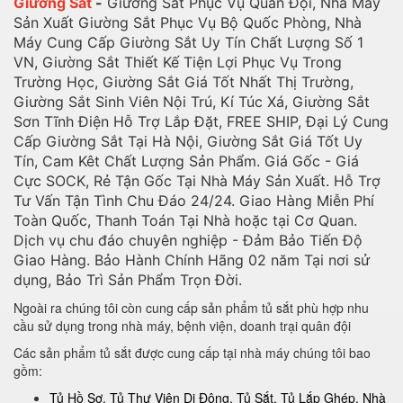
Giường Sắt
-
Giường Sắt Phục Vụ Quân Đội, Nhà Máy
Sản Xuất Giường Sắt Phục Vụ Bộ Quốc Phòng, Nhà
Máy Cung Cấp Giường Sắt Uy Tín Chất Lượng Số 1
VN, Giường Sắt Thiết Kế Tiện Lợi Phục Vụ Trong
Trường Học, Giường Sắt Giá Tốt Nhất Thị Trường,
Giường Sắt Sinh Viên Nội Trú, Kí Túc Xá, Giường Sắt
Sơn Tĩnh Điện Hỗ Trợ Lắp Đặt, FREE SHIP, Đại Lý Cung
Cấp Giường Sắt Tại Hà Nội, Giường Sắt Giá Tốt Uy
Tín, Cam Kêt Chất Lượng Sản Phẩm. Giá Gốc - Giá
Cực SOCK, Rẻ Tận Gốc Tại Nhà Máy Sản Xuất. Hỗ Trợ
Tư Vấn Tận Tình Chu Đáo 24/24. Giao Hàng Miễn Phí
Toàn Quốc, Thanh Toán Tại Nhà hoặc tại Cơ Quan.
Dịch vụ chu đáo chuyên nghiệp - Đảm Bảo Tiến Độ
Giao Hàng. Bảo Hành Chính Hãng 02 năm Tại nơi sử
dụng, Bảo Trì Sản Phẩm Trọn Đời.
Ngoài ra chúng tôi còn cung cấp sản phẩm tủ sắt phù hợp nhu
cầu sử dụng trong nhà máy, bệnh viện, doanh trại quân đội
Các sản phẩm tủ sắt được cung cấp tại nhà máy chúng tôi bao
gồm:
Tủ Hồ Sơ, Tủ Thư Viện Di Động, Tủ Sắt, Tủ Lắp Ghép. Nhà