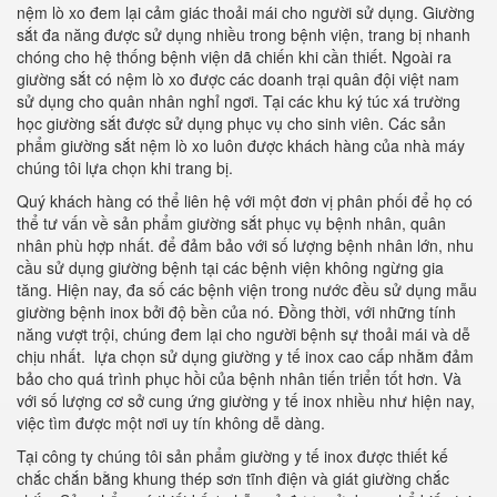
nệm lò xo đem lại cảm giác thoải mái cho người sử dụng. Giường
sắt đa năng được sử dụng nhiều trong bệnh viện, trang bị nhanh
chóng cho hệ thống bệnh viện dã chiến khi cần thiết. Ngoài ra
giường sắt có nệm lò xo được các doanh trại quân đội việt nam
sử dụng cho quân nhân nghỉ ngơi. Tại các khu ký túc xá trường
học giường sắt được sử dụng phục vụ cho sinh viên. Các sản
phẩm giường sắt nệm lò xo luôn được khách hàng của nhà máy
chúng tôi lựa chọn khi trang bị.
Quý khách hàng có thể liên hệ với một đơn vị phân phối để họ có
thể tư vấn về sản phẩm giường sắt phục vụ bệnh nhân, quân
nhân phù hợp nhất. để đảm bảo với số lượng bệnh nhân lớn, nhu
cầu sử dụng giường bệnh tại các bệnh viện không ngừng gia
tăng. Hiện nay, đa số các bệnh viện trong nước đều sử dụng mẫu
giường bệnh inox bởi độ bền của nó. Đồng thời, với những tính
năng vượt trội, chúng đem lại cho người bệnh sự thoải mái và dễ
chịu nhất. lựa chọn sử dụng giường y tế inox cao cấp nhằm đảm
bảo cho quá trình phục hồi của bệnh nhân tiến triển tốt hơn. Và
với số lượng cơ sở cung ứng giường y tế inox nhiều như hiện nay,
việc tìm được một nơi uy tín không dễ dàng.
Tại công ty chúng tôi sản phẩm giường y tế inox được thiết kế
chắc chắn bằng khung thép sơn tĩnh điện và giát giường chắc