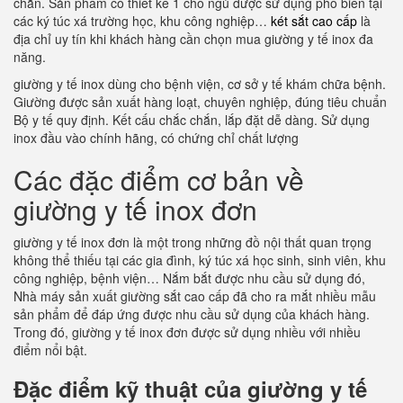
chắn. Sản phẩm có thiết kế 1 chỗ ngủ được sử dụng phổ biến tại
các ký túc xá trường học, khu công nghiệp…
két sắt cao cấp
là
địa chỉ uy tín khi khách hàng cần chọn mua giường y tế inox đa
năng.
giường y tế inox dùng cho bệnh viện, cơ sở y tế khám chữa bệnh.
Giường được sản xuất hàng loạt, chuyên nghiệp, đúng tiêu chuẩn
Bộ y tế quy định. Kết cấu chắc chắn, lắp đặt dễ dàng. Sử dụng
inox đầu vào chính hãng, có chứng chỉ chất lượng
Các đặc điểm cơ bản về
giường y tế inox đơn
giường y tế inox đơn là một trong những đồ nội thất quan trọng
không thể thiếu tại các gia đình, ký túc xá học sinh, sinh viên, khu
công nghiệp, bệnh viện… Nắm bắt được nhu cầu sử dụng đó,
Nhà máy sản xuất giường sắt cao cấp đã cho ra mắt nhiều mẫu
sản phẩm để đáp ứng được nhu cầu sử dụng của khách hàng.
Trong đó, giường y tế inox đơn được sử dụng nhiều với nhiều
điểm nổi bật.
Đặc điểm kỹ thuật của giường y tế