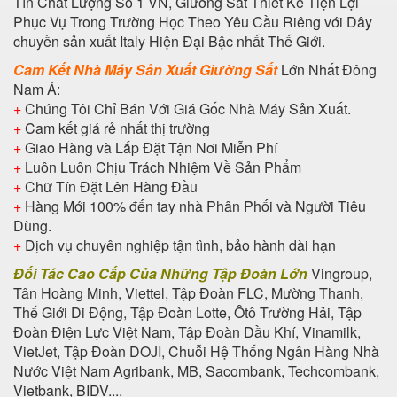
Tín Chất Lượng Số 1 VN, Giường Sắt Thiết Kế Tiện Lợi
Phục Vụ Trong Trường Học Theo Yêu Cầu Riêng với Dây
chuyền sản xuất Italy Hiện Đại Bậc nhất Thế Giới.
Cam Kết Nhà Máy Sản Xuất Giường Sắt
Lớn Nhất Đông
Nam Á:
+
Chúng Tôi Chỉ Bán Với Giá Gốc Nhà Máy Sản Xuất.
+
Cam kết giá rẻ nhất thị trường
+
Giao Hàng và Lắp Đặt Tận Nơi Miễn Phí
+
Luôn Luôn Chịu Trách Nhiệm Về Sản Phẩm
+
Chữ Tín Đặt Lên Hàng Đầu
+
Hàng Mới 100% đến tay nhà Phân Phối và Người Tiêu
Dùng.
+
Dịch vụ chuyên nghiệp tận tình, bảo hành dài hạn
Đối Tác Cao Cấp Của Những Tập Đoàn Lớn
Vingroup,
Tân Hoàng Minh, Viettel, Tập Đoàn FLC, Mường Thanh,
Thế Giới Di Động, Tập Đoàn Lotte, Ôtô Trường Hải, Tập
Đoàn Điện Lực Việt Nam, Tập Đoàn Dầu Khí, Vinamilk,
VietJet, Tập Đoàn DOJI, Chuỗi Hệ Thống Ngân Hàng Nhà
Nước Việt Nam Agribank, MB, Sacombank, Techcombank,
Vietbank, BIDV....